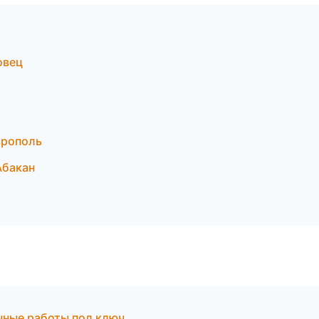
овец
врополь
Абакан
чные работы под ключ