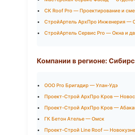
СК Roof Pro — Проектирование и см
СтройАртель АрхПро Инженерия — О
СтройАртель Сервис Pro — Окна и д
Компании в регионе: Сибир
ООО Pro Бригадир — Улан-Удэ
Проект-Строй АрхПро Кров — Ново
Проект-Строй АрхПро Кров — Абака
ГК Бетон Ателье — Омск
Проект-Строй Line Roof — Новокузн