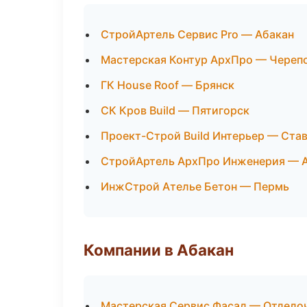
СтройАртель Сервис Pro — Абакан
Мастерская Контур АрхПро — Череп
ГК House Roof — Брянск
СК Кров Build — Пятигорск
Проект-Строй Build Интерьер — Ста
СтройАртель АрхПро Инженерия — 
ИнжСтрой Ателье Бетон — Пермь
Компании в Абакан
Мастерская Сервис Фасад — Отдело