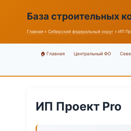
База строительных к
Главная
»
Сибирский федеральный округ
» ИП Пр
🏠 Главная
Центральный ФО
Севе
ИП Проект Pro