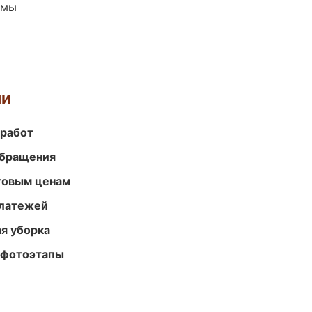
емы
ми
 работ
обращения
птовым ценам
платежей
ая уборка
 фотоэтапы