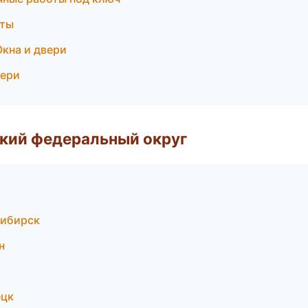
еты
кна и двери
вери
ский федеральный округ
сибирск
н
ецк