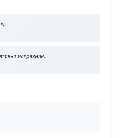
у.
ативно исправили.