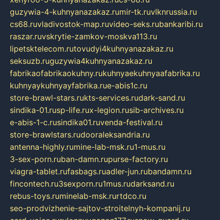
guzywia-4-kuhnyanazakaz.ru
mir-tk.ru
vlknrussia.ru
cs68.ru
vladivostok-map.ru
video-seks.ru
bankaribi.ru
raszar.ru
vskrytie-zamkov-moskva113.ru
lipetsktelecom.ru
tovudyi4kuhnyanazakaz.ru
seksuzb.ru
guzywia4kuhnyanazakaz.ru
fabrikaofabrikaokuhny.ru
kuhnyaekuhnyaafabrika.ru
kuhnyaykuhnyayfabrika.ru
e-abis1c.ru
store-brawl-stars.ru
kts-services.ru
dark-sand.ru
sindika-01.ru
sp-life.ru
x-legion.ru
sib-archives.ru
e-abis-1-c.ru
sindika01.ru
venda-festival.ru
store-brawlstars.ru
dooraleksandria.ru
antenna-highly.ru
mine-lab-msk.ru
1-mus.ru
3-sex-porn.ru
ban-damn.ru
purse-factory.ru
viagra-tablet.ru
fasbags.ru
adler-jun.ru
bandamn.ru
fincontech.ru
3sexporn.ru
1mus.ru
darksand.ru
rebus-toys.ru
minelab-msk.ru
rtdco.ru
seo-prodvizhenie-sajtov-stroitelnyh-kompanij.ru