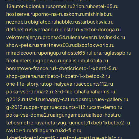
13autor-kolonka.ru
sormol.ru
2rich.ru
hostel-65.ru
hostserve.ru
porno-na-russkom.ru
mishinlab.ru
neznobi.ru
bigfatcc.ru
habble.ru
starbucksvia.ru
delfinet.ru
silvernano.ru
elestal.ru
vektor-doroga.ru
velotrenajery.ru
pronso54.ru
lenasever.ru
lovinskix.ru
show-pets.ru
smartnews03.ru
discofoxworld.ru
miraclecoon.ru
pongup.ru
hostel65.ru
liura.ru
glasspb.ru
firehunters.ru
gribowo.ru
gnalis.ru
bulkitula.ru
hometown-france.ru
1-xbeticricetc-1-xbetti-5.ru
shop-garena.ru
cricetc-1-xbetr-1-xbetcc-2.ru
one-life-story.ru
top-halyava.ru
accounts112.ru
poka-vse-doma-2.ru
3-d-file.ru
hahahaharms.ru
g2012.ru
tst-1.ru
shaggy-cat.ru
opsmgr.ru
ev-gallery.ru
g-2012.ru
ops-mgr.ru
accounts-112.ru
csm-demo.ru
poka-vse-doma2.ru
airgungames.ru
allseo-host.ru
tehosmotre.ru
varieta-yug.ru
cricetc1xbetr1xbetcc2.ru
raytor-d.ru
atillagunn.ru
3d-file.ru
1xbeticricetc1xbetti5.ru
uafoot-statti.ru
e-abis1c.ru