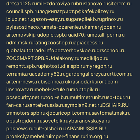
detsad125.ru
mir-zdoroviya.ru
bruslanovo.ru
siterem.ru
council.spb.ru
лодкипатриот.рф
kafekolizey.ru
iclub.net.ru
gazon-easy.ru
sugarepilekb.ru
grinox.ru
pylesostineco.ru
msts-ozarenie.ru
kameryjooan.ru
artemovskij.ru
dopler.spb.ru
aid70.ru
metall-perm.ru
ndm.msk.ru
ratingzooshop.ru
apiaccess.ru
globalautotrade.info
bezverhovskoe.ru
drsschool.ru
ZOOSMART.SPB.RU
dalakony.ru
medikijob.ru
remontt.spb.ru
photostudia.spb.ru
myragon.ru
terramia.ru
academy62.ru
gardengallereya.ru
rti.com.ru
artem-news.ru
biserinca.ru
krasnodarkurort.com
imshowtv.ru
mebel-v-tule.ru
mobtopik.ru
pcsecurity.net.ru
tool-sib.ru
multimetrunit.ru
sp-tour.ru
fan-cs.ru
santeh-russia.ru
symbian9.net.ru
DSHAIR.RU
tmmotors.spb.ru
xjocuricopii.com
musavtomat.msk.ru
obustrojdom.ru
sovetcik.ru
ybaranovskaya.ru
ppknews.ru
cult-alshei.ru
JAPANRUSSIA.RU
proekciyamebel.ru
imper-finans.ru
rim.org.ru