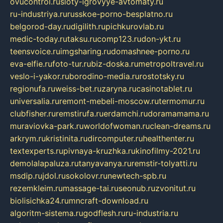
ovucontrol.ru
sloty-igrovyye-avtomaty.ru
ru-industriya.ru
russkoe-porno-besplatno.ru
belgorod-day.ru
digilith.ru
pichkurovlab.ru
medic-today.ru
taksu.ru
comp123.ru
don-ykt.ru
teensvoice.ru
imgsharing.ru
domashnee-porno.ru
eva-elfie.ru
foto-tur.ru
biz-doska.ru
metropoltravel.ru
veslo-i-yakor.ru
borodino-media.ru
rostotsky.ru
regionufa.ru
weiss-bet.ru
zaryna.ru
casinotablet.ru
universalia.ru
remont-mebeli-moscow.ru
termomur.ru
clubfisher.ru
remstirufa.ru
erdamchi.ru
doramamama.ru
muraviovka-park.ru
worldofwoman.ru
clean-dreams.ru
arkrym.ru
kristinita.ru
dircomputer.ru
healthenter.ru
textexperts.ru
pivnaya-kruzhka.ru
kinofilmy-2021.ru
demolalapaluza.ru
tanyavanya.ru
remstir-tolyatti.ru
msdip.ru
jdol.ru
sokolovr.ru
newtech-spb.ru
rezemkleim.ru
massage-tai.ru
seonub.ru
zvonitut.ru
biolisichka24.ru
mncraft-download.ru
algoritm-sistema.ru
godflesh.ru
ru-industria.ru