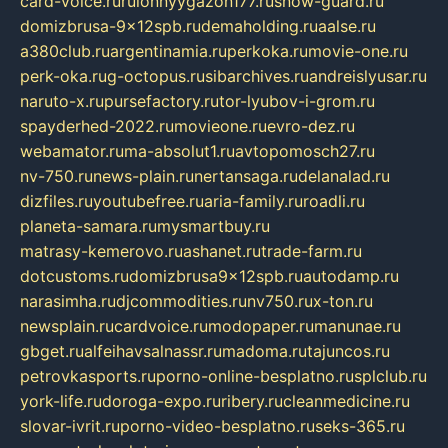
card-voice.ru
rulonnyygazon177.ru
snow-guard.ru
domizbrusa-9x12spb.ru
demaholding.ru
aalse.ru
a380club.ru
argentinamia.ru
perkoka.ru
movie-one.ru
perk-oka.ru
g-octopus.ru
sibarchives.ru
andreislyusar.ru
naruto-x.ru
pursefactory.ru
tor-lyubov-i-grom.ru
spayderhed-2022.ru
movieone.ru
evro-dez.ru
webamator.ru
ma-absolut1.ru
avtopomosch27.ru
nv-750.ru
news-plain.ru
nertansaga.ru
delanalad.ru
dizfiles.ru
youtubefree.ru
aria-family.ru
roadli.ru
planeta-samara.ru
mysmartbuy.ru
matrasy-kemerovo.ru
ashanet.ru
trade-farm.ru
dotcustoms.ru
domizbrusa9x12spb.ru
autodamp.ru
narasimha.ru
djcommodities.ru
nv750.ru
x-ton.ru
newsplain.ru
cardvoice.ru
modopaper.ru
manunae.ru
gbget.ru
alfeihavsalnassr.ru
madoma.ru
tajuncos.ru
petrovkasports.ru
porno-online-besplatno.ru
splclub.ru
york-life.ru
doroga-expo.ru
ribery.ru
cleanmedicine.ru
slovar-ivrit.ru
porno-video-besplatno.ru
seks-365.ru