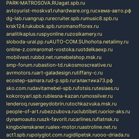
PARK-MATROSOVA.RU
agat.spb.ru
avtoyurist-moskva1.ru
hardware.org.ru
схема-авто.рф
dg-lab.ru
angrup.ru
recruiter.spb.ru
music8.spb.ru
krsk124.ru
kubok.spb.ru
romanofforex.ru
analitikaplus.ru
spyonline.ru
zosikamery.ru
sloboda-ural.pp.ru
AUTO-COM.SU
hohota.net
alimy.ru
online-z.com
aromat-vostoka.ru
otdelkaexp.ru
mobilvest.ru
bbd.net.ru
mebelshop.msk.ru
smp-forum.ru
bastion-td.ru
kosmoscreative.ru
avrmotors.ru
art-galadesign.ru
tiffany-c.ru
ecostep-samara.ru
d-p.spb.ru
галактика73.рф
sko.com.ru
davitamebel-spb.ru
fotsis.ru
tesiaes.ru
kokoroyari.spb.ru
blesna-kazan.ru
mossilver.ru
lenderoq.ru
sergeydobrin.ru
tochkazvuka.msk.ru
people-of-art.ru
bezzubova.ru
clubtibet.ru
orior-aks.ru
dynamoauto.ru
szk-favorit.ru
carlines.ru
flatnsk.ru
kingbolenskaner.ru
alex-motor.ru
astroline.net.ru
act1.spb.ru
polyglot.com.ru
gidlipetsk.ru
ooo-driada.ru