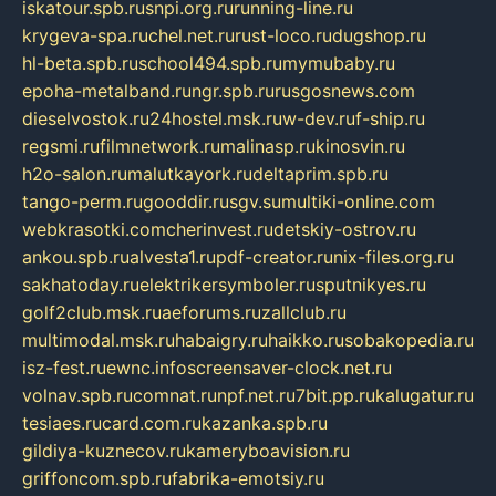
iskatour.spb.ru
snpi.org.ru
running-line.ru
krygeva-spa.ru
chel.net.ru
rust-loco.ru
dugshop.ru
hl-beta.spb.ru
school494.spb.ru
mymubaby.ru
epoha-metalband.ru
ngr.spb.ru
rusgosnews.com
dieselvostok.ru
24hostel.msk.ru
w-dev.ru
f-ship.ru
regsmi.ru
filmnetwork.ru
malinasp.ru
kinosvin.ru
h2o-salon.ru
malutkayork.ru
deltaprim.spb.ru
tango-perm.ru
gooddir.ru
sgv.su
multiki-online.com
webkrasotki.com
cherinvest.ru
detskiy-ostrov.ru
ankou.spb.ru
alvesta1.ru
pdf-creator.ru
nix-files.org.ru
sakhatoday.ru
elektrikersymboler.ru
sputnikyes.ru
golf2club.msk.ru
aeforums.ru
zallclub.ru
multimodal.msk.ru
habaigry.ru
haikko.ru
sobakopedia.ru
isz-fest.ru
ewnc.info
screensaver-clock.net.ru
volnav.spb.ru
comnat.ru
npf.net.ru
7bit.pp.ru
kalugatur.ru
tesiaes.ru
card.com.ru
kazanka.spb.ru
gildiya-kuznecov.ru
kameryboavision.ru
griffoncom.spb.ru
fabrika-emotsiy.ru