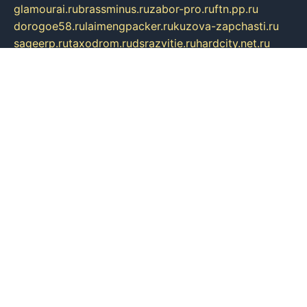
glamourai.ru
brassminus.ru
zabor-pro.ru
ftn.pp.ru
dorogoe58.ru
laimengpacker.ru
kuzova-zapchasti.ru
sageerp.ru
taxodrom.ru
dsrazvitie.ru
hardcity.net.ru
ratinghomegames.ru
topservice25.ru
gubernyan.ru
gtglasslined.ru
ii4.ru
tssport.spb.ru
andorra24.com
blackwallstreet.ru
oboimos.ru
optim-doors.com.ru
ikuch.ru
nycr.org.ru
npa21.ru
vremya-ch.spb.ru
desert000.ru
ivtorgi.ru
ifiori.ru
catalog-statei.ru
dcv.org.ru
spetsmaster174.ru
ipkameryhiseeu.ru
dum26.ru
ruspol.spb.ru
fr-opendp.ru
kam-solnyshko.ru
cheyenne-arapaho.ru
sevzapmetal.spb.ru
ted-lapidus.spb.ru
parasite-eliminator.ru
sigma-complete.ru
modernworld.ru
dama-moda.ru
eholot-group.ru
sk-nvkz.ru
DRONGOLD.RU
democratia2.ru
i-farmer.ru
mass-sport.org
jablonex.spb.ru
bookmess.ru
linkword.ru
refineua.com.ru
cs-spec.net.ru
altay-mebel.ru
DNK-THEATRE.RU
mechaniks.spb.ru
ipcamtechage.ru