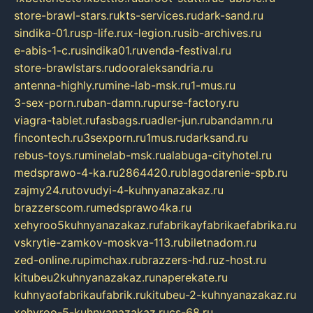
store-brawl-stars.ru
kts-services.ru
dark-sand.ru
sindika-01.ru
sp-life.ru
x-legion.ru
sib-archives.ru
e-abis-1-c.ru
sindika01.ru
venda-festival.ru
store-brawlstars.ru
dooraleksandria.ru
antenna-highly.ru
mine-lab-msk.ru
1-mus.ru
3-sex-porn.ru
ban-damn.ru
purse-factory.ru
viagra-tablet.ru
fasbags.ru
adler-jun.ru
bandamn.ru
fincontech.ru
3sexporn.ru
1mus.ru
darksand.ru
rebus-toys.ru
minelab-msk.ru
alabuga-cityhotel.ru
medsprawo-4-ka.ru
2864420.ru
blagodarenie-spb.ru
zajmy24.ru
tovudyi-4-kuhnyanazakaz.ru
brazzerscom.ru
medsprawo4ka.ru
xehyroo5kuhnyanazakaz.ru
fabrikayfabrikaefabrika.ru
vskrytie-zamkov-moskva-113.ru
biletnadom.ru
zed-online.ru
pimchax.ru
brazzers-hd.ru
z-host.ru
kitubeu2kuhnyanazakaz.ru
naperekate.ru
kuhnyaofabrikaufabrik.ru
kitubeu-2-kuhnyanazakaz.ru
xehyroo-5-kuhnyanazakaz.ru
cs-68.ru