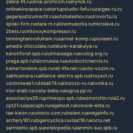
zebra-tlt.ru
okna-proficom.ru
erynok.ru
onlinekinospace.ru
startupstudio-fefu.ru
zarges-ru.ru
gegenjustizunrecht.ru
autobalashov.ru
utrovortu.ru
spiski-firm.ru
elara-m.ru
kinomusorka.ru
mkcslava.ru
2bets.ru
vintovoykompressor.ru
birminghamvsfulham.ru
sarmat-komp.ru
pioneeri.ru
amadis-chocolate.ru
shkurki-karakulya.ru
kanotiforet.spb.ru
tutmassage.ru
ecolog.org.ru
praga.spb.ru
falcorussia.ru
autodoctorservis.ru
kamertondom.spb.ru
net-life.net.ru
avto-vozim.ru
sakhcamera.ru
alliance-electro.spb.ru
stroyavt.ru
controlweb1.ru
tdsak74.ru
kinzozo-ru.ru
kvotka.ru
iron-snab.ru
costa-bella.ru
eugrus.pp.ru
associaciya39.ru
primexpo.spb.ru
bezmorchin.ru
ia2.ru
cpt21.ru
ispecspb.ru
regahost.ru
kolosok-elita.ru
tae-kwon.ru
consrio.com.ru
insiam.ru
avegainfo.ru
archery161.ru
bigencyclica.ru
vlast16.ru
korru.net
sarmiento.spb.su
extelopedia.ru
lammin-suo.spb.ru