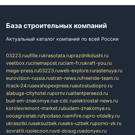
База строительных компаний
Актуальный каталог компаний по всей России
03223.ru
ufille.ru
krasotata.ru
prazdnikdushi.ru
veetbox.ru
cinemapost.ru
ciam-fr.ru
kraft-you.ru
mega-press.ru
03223.ru
web-explore.ru
rastenuya.ru
eurovision-russia.ru
strah-news.ru
freeride-team.ru
itrack-24.ru
sexshopexpress.ru
autostudiopro.ru
alabuga-cityhotel.ru
pornv.ru
atlantpereezd.ru
bud-em-znakomye.ru
a-cdc.ru
elektrostal-news.ru
korolevremont-market.ru
budem-znakomye.ru
oooagrosnab.ru
fpodaso.ru
emfire.ru
pro-otdelky.ru
ukrasotki.ru
seksuzbek.ru
seks-uzbek.ru
porno-vk.ru
sovratili.ru
olecoon.ru
vd-dosug.ru
adonyev.ru