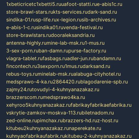
1xbeticricetc1xbetti5.ru
uafoot-statti.ru
e-abis1c.ru
store-brawl-stars.ru
kts-services.ru
dark-sand.ru
sindika-01.ru
sp-life.ru
x-legion.ru
sib-archives.ru
e-abis-1-c.ru
sindika01.ru
venda-festival.ru
store-brawlstars.ru
dooraleksandria.ru
antenna-highly.ru
mine-lab-msk.ru
1-mus.ru
3-sex-porn.ru
ban-damn.ru
purse-factory.ru
viagra-tablet.ru
fasbags.ru
adler-jun.ru
bandamn.ru
fincontech.ru
3sexporn.ru
1mus.ru
darksand.ru
rebus-toys.ru
minelab-msk.ru
alabuga-cityhotel.ru
medsprawo-4-ka.ru
2864420.ru
blagodarenie-spb.ru
zajmy24.ru
tovudyi-4-kuhnyanazakaz.ru
brazzerscom.ru
medsprawo4ka.ru
xehyroo5kuhnyanazakaz.ru
fabrikayfabrikaefabrika.ru
vskrytie-zamkov-moskva-113.ru
biletnadom.ru
zed-online.ru
pimchax.ru
brazzers-hd.ru
z-host.ru
kitubeu2kuhnyanazakaz.ru
naperekate.ru
kuhnyaofabrikaufabrik.ru
kitubeu-2-kuhnyanazakaz.ru