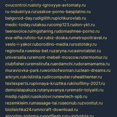
ovucontrol.ru
sloty-igrovyye-avtomaty.ru
ru-industriya.ru
russkoe-porno-besplatno.ru
belgorod-day.ru
digilith.ru
pichkurovlab.ru
medic-today.ru
taksu.ru
comp123.ru
don-ykt.ru
teensvoice.ru
imgsharing.ru
domashnee-porno.ru
eva-elfie.ru
foto-tur.ru
biz-doska.ru
metropoltravel.ru
veslo-i-yakor.ru
borodino-media.ru
rostotsky.ru
regionufa.ru
weiss-bet.ru
zaryna.ru
casinotablet.ru
universalia.ru
remont-mebeli-moscow.ru
termomur.ru
clubfisher.ru
remstirufa.ru
erdamchi.ru
doramamama.ru
muraviovka-park.ru
worldofwoman.ru
clean-dreams.ru
arkrym.ru
kristinita.ru
dircomputer.ru
healthenter.ru
textexperts.ru
pivnaya-kruzhka.ru
kinofilmy-2021.ru
demolalapaluza.ru
tanyavanya.ru
remstir-tolyatti.ru
msdip.ru
jdol.ru
sokolovr.ru
newtech-spb.ru
rezemkleim.ru
massage-tai.ru
seonub.ru
zvonitut.ru
biolisichka24.ru
mncraft-download.ru
algoritm-sistema.ru
godflesh.ru
ru-industria.ru