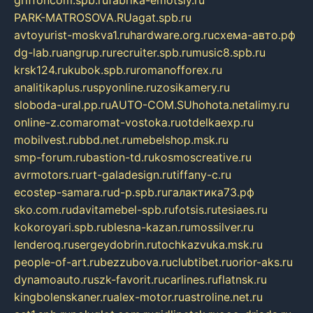
griffoncom.spb.ru
fabrika-emotsiy.ru
PARK-MATROSOVA.RU
agat.spb.ru
avtoyurist-moskva1.ru
hardware.org.ru
схема-авто.рф
dg-lab.ru
angrup.ru
recruiter.spb.ru
music8.spb.ru
krsk124.ru
kubok.spb.ru
romanofforex.ru
analitikaplus.ru
spyonline.ru
zosikamery.ru
sloboda-ural.pp.ru
AUTO-COM.SU
hohota.net
alimy.ru
online-z.com
aromat-vostoka.ru
otdelkaexp.ru
mobilvest.ru
bbd.net.ru
mebelshop.msk.ru
smp-forum.ru
bastion-td.ru
kosmoscreative.ru
avrmotors.ru
art-galadesign.ru
tiffany-c.ru
ecostep-samara.ru
d-p.spb.ru
галактика73.рф
sko.com.ru
davitamebel-spb.ru
fotsis.ru
tesiaes.ru
kokoroyari.spb.ru
blesna-kazan.ru
mossilver.ru
lenderoq.ru
sergeydobrin.ru
tochkazvuka.msk.ru
people-of-art.ru
bezzubova.ru
clubtibet.ru
orior-aks.ru
dynamoauto.ru
szk-favorit.ru
carlines.ru
flatnsk.ru
kingbolenskaner.ru
alex-motor.ru
astroline.net.ru