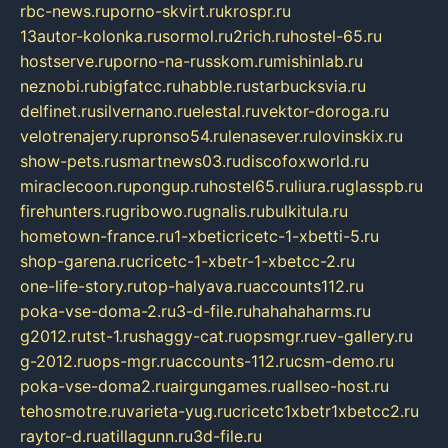
rbc-news.ru
porno-skvirt.ru
krospr.ru
13autor-kolonka.ru
sormol.ru
2rich.ru
hostel-65.ru
hostserve.ru
porno-na-russkom.ru
mishinlab.ru
neznobi.ru
bigfatcc.ru
habble.ru
starbucksvia.ru
delfinet.ru
silvernano.ru
elestal.ru
vektor-doroga.ru
velotrenajery.ru
pronso54.ru
lenasever.ru
lovinskix.ru
show-pets.ru
smartnews03.ru
discofoxworld.ru
miraclecoon.ru
pongup.ru
hostel65.ru
liura.ru
glasspb.ru
firehunters.ru
gribowo.ru
gnalis.ru
bulkitula.ru
hometown-france.ru
1-xbeticricetc-1-xbetti-5.ru
shop-garena.ru
cricetc-1-xbetr-1-xbetcc-2.ru
one-life-story.ru
top-halyava.ru
accounts112.ru
poka-vse-doma-2.ru
3-d-file.ru
hahahaharms.ru
g2012.ru
tst-1.ru
shaggy-cat.ru
opsmgr.ru
ev-gallery.ru
g-2012.ru
ops-mgr.ru
accounts-112.ru
csm-demo.ru
poka-vse-doma2.ru
airgungames.ru
allseo-host.ru
tehosmotre.ru
varieta-yug.ru
cricetc1xbetr1xbetcc2.ru
raytor-d.ru
atillagunn.ru
3d-file.ru