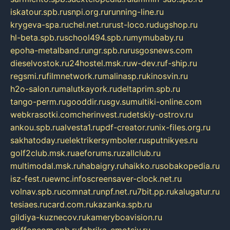
iskatour.spb.ru
snpi.org.ru
running-line.ru
krygeva-spa.ru
chel.net.ru
rust-loco.ru
dugshop.ru
hl-beta.spb.ru
school494.spb.ru
mymubaby.ru
epoha-metalband.ru
ngr.spb.ru
rusgosnews.com
dieselvostok.ru
24hostel.msk.ru
w-dev.ru
f-ship.ru
regsmi.ru
filmnetwork.ru
malinasp.ru
kinosvin.ru
h2o-salon.ru
malutkayork.ru
deltaprim.spb.ru
tango-perm.ru
gooddir.ru
sgv.su
multiki-online.com
webkrasotki.com
cherinvest.ru
detskiy-ostrov.ru
ankou.spb.ru
alvesta1.ru
pdf-creator.ru
nix-files.org.ru
sakhatoday.ru
elektrikersymboler.ru
sputnikyes.ru
golf2club.msk.ru
aeforums.ru
zallclub.ru
multimodal.msk.ru
habaigry.ru
haikko.ru
sobakopedia.ru
isz-fest.ru
ewnc.info
screensaver-clock.net.ru
volnav.spb.ru
comnat.ru
npf.net.ru
7bit.pp.ru
kalugatur.ru
tesiaes.ru
card.com.ru
kazanka.spb.ru
gildiya-kuznecov.ru
kameryboavision.ru