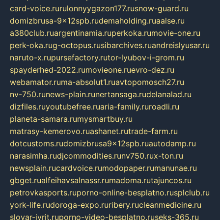
card-voice.ru
rulonnyygazon177.ru
snow-guard.ru
domizbrusa-9x12spb.ru
demaholding.ru
aalse.ru
a380club.ru
argentinamia.ru
perkoka.ru
movie-one.ru
perk-oka.ru
g-octopus.ru
sibarchives.ru
andreislyusar.ru
naruto-x.ru
pursefactory.ru
tor-lyubov-i-grom.ru
spayderhed-2022.ru
movieone.ru
evro-dez.ru
webamator.ru
ma-absolut1.ru
avtopomosch27.ru
nv-750.ru
news-plain.ru
nertansaga.ru
delanalad.ru
dizfiles.ru
youtubefree.ru
aria-family.ru
roadli.ru
planeta-samara.ru
mysmartbuy.ru
matrasy-kemerovo.ru
ashanet.ru
trade-farm.ru
dotcustoms.ru
domizbrusa9x12spb.ru
autodamp.ru
narasimha.ru
djcommodities.ru
nv750.ru
x-ton.ru
newsplain.ru
cardvoice.ru
modopaper.ru
manunae.ru
gbget.ru
alfeihavsalnassr.ru
madoma.ru
tajuncos.ru
petrovkasports.ru
porno-online-besplatno.ru
splclub.ru
york-life.ru
doroga-expo.ru
ribery.ru
cleanmedicine.ru
slovar-ivrit.ru
porno-video-besplatno.ru
seks-365.ru