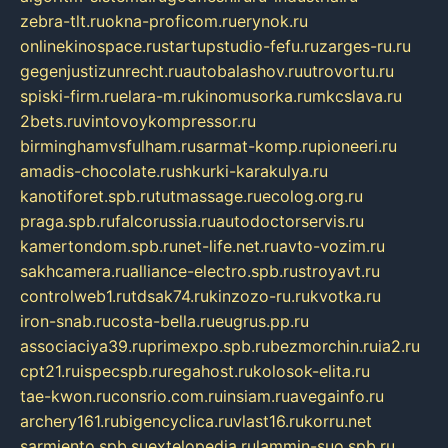
zebra-tlt.ru
okna-proficom.ru
erynok.ru
onlinekinospace.ru
startupstudio-fefu.ru
zarges-ru.ru
gegenjustizunrecht.ru
autobalashov.ru
utrovortu.ru
spiski-firm.ru
elara-m.ru
kinomusorka.ru
mkcslava.ru
2bets.ru
vintovoykompressor.ru
birminghamvsfulham.ru
sarmat-komp.ru
pioneeri.ru
amadis-chocolate.ru
shkurki-karakulya.ru
kanotiforet.spb.ru
tutmassage.ru
ecolog.org.ru
praga.spb.ru
falcorussia.ru
autodoctorservis.ru
kamertondom.spb.ru
net-life.net.ru
avto-vozim.ru
sakhcamera.ru
alliance-electro.spb.ru
stroyavt.ru
controlweb1.ru
tdsak74.ru
kinzozo-ru.ru
kvotka.ru
iron-snab.ru
costa-bella.ru
eugrus.pp.ru
associaciya39.ru
primexpo.spb.ru
bezmorchin.ru
ia2.ru
cpt21.ru
ispecspb.ru
regahost.ru
kolosok-elita.ru
tae-kwon.ru
consrio.com.ru
insiam.ru
avegainfo.ru
archery161.ru
bigencyclica.ru
vlast16.ru
korru.net
sarmiento.spb.su
extelopedia.ru
lammin-suo.spb.ru