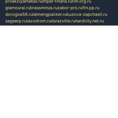
proekciyamebel.ru
imper-finans.ru
rim.org.ru
glamourai.ru
brassminus.ru
zabor-pro.ru
ftn.pp.ru
dorogoe58.ru
laimengpacker.ru
kuzova-zapchasti.ru
sageerp.ru
taxodrom.ru
dsrazvitie.ru
hardcity.net.ru
ratinghomegames.ru
topservice25.ru
gubernyan.ru
gtglasslined.ru
ii4.ru
tssport.spb.ru
andorra24.com
blackwallstreet.ru
oboimos.ru
optim-doors.com.ru
ikuch.ru
nycr.org.ru
npa21.ru
vremya-ch.spb.ru
desert000.ru
ivtorgi.ru
ifiori.ru
catalog-statei.ru
dcv.org.ru
spetsmaster174.ru
ipkameryhiseeu.ru
dum26.ru
ruspol.spb.ru
fr-opendp.ru
kam-solnyshko.ru
cheyenne-arapaho.ru
sevzapmetal.spb.ru
ted-lapidus.spb.ru
parasite-eliminator.ru
sigma-complete.ru
modernworld.ru
dama-moda.ru
eholot-group.ru
sk-nvkz.ru
DRONGOLD.RU
democratia2.ru
i-farmer.ru
mass-sport.org
jablonex.spb.ru
bookmess.ru
linkword.ru
refineua.com.ru
cs-spec.net.ru
altay-mebel.ru