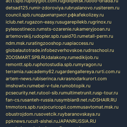
act1.spb.ru
polyglot.com.ru
gidlipetsk.ru
ooo-driada.ru
detsad125.ru
mir-zdoroviya.ru
bruslanovo.ru
siterem.ru
council.spb.ru
лодкипатриот.рф
kafekolizey.ru
iclub.net.ru
gazon-easy.ru
sugarepilekb.ru
grinox.ru
pylesostineco.ru
msts-ozarenie.ru
kameryjooan.ru
artemovskij.ru
dopler.spb.ru
aid70.ru
metall-perm.ru
ndm.msk.ru
ratingzooshop.ru
apiaccess.ru
globalautotrade.info
bezverhovskoe.ru
drsschool.ru
ZOOSMART.SPB.RU
dalakony.ru
medikijob.ru
remontt.spb.ru
photostudia.spb.ru
myragon.ru
terramia.ru
academy62.ru
gardengallereya.ru
rti.com.ru
artem-news.ru
biserinca.ru
krasnodarkurort.com
imshowtv.ru
mebel-v-tule.ru
mobtopik.ru
pcsecurity.net.ru
tool-sib.ru
multimetrunit.ru
sp-tour.ru
fan-cs.ru
santeh-russia.ru
symbian9.net.ru
DSHAIR.RU
tmmotors.spb.ru
xjocuricopii.com
musavtomat.msk.ru
obustrojdom.ru
sovetcik.ru
ybaranovskaya.ru
ppknews.ru
cult-alshei.ru
JAPANRUSSIA.RU