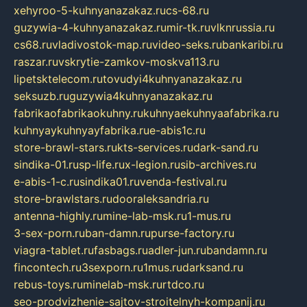
xehyroo-5-kuhnyanazakaz.ru
cs-68.ru
guzywia-4-kuhnyanazakaz.ru
mir-tk.ru
vlknrussia.ru
cs68.ru
vladivostok-map.ru
video-seks.ru
bankaribi.ru
raszar.ru
vskrytie-zamkov-moskva113.ru
lipetsktelecom.ru
tovudyi4kuhnyanazakaz.ru
seksuzb.ru
guzywia4kuhnyanazakaz.ru
fabrikaofabrikaokuhny.ru
kuhnyaekuhnyaafabrika.ru
kuhnyaykuhnyayfabrika.ru
e-abis1c.ru
store-brawl-stars.ru
kts-services.ru
dark-sand.ru
sindika-01.ru
sp-life.ru
x-legion.ru
sib-archives.ru
e-abis-1-c.ru
sindika01.ru
venda-festival.ru
store-brawlstars.ru
dooraleksandria.ru
antenna-highly.ru
mine-lab-msk.ru
1-mus.ru
3-sex-porn.ru
ban-damn.ru
purse-factory.ru
viagra-tablet.ru
fasbags.ru
adler-jun.ru
bandamn.ru
fincontech.ru
3sexporn.ru
1mus.ru
darksand.ru
rebus-toys.ru
minelab-msk.ru
rtdco.ru
seo-prodvizhenie-sajtov-stroitelnyh-kompanij.ru