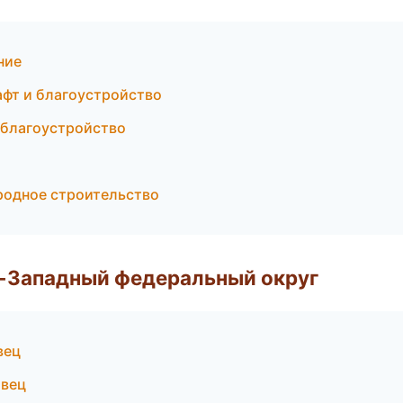
ние
афт и благоустройство
 благоустройство
родное строительство
о-Западный федеральный округ
вец
овец