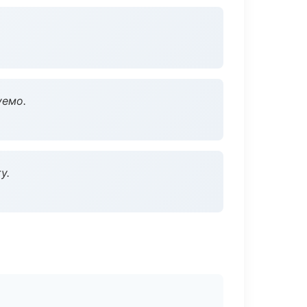
уемо.
у.