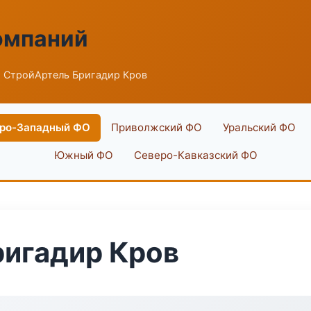
омпаний
 СтройАртель Бригадир Кров
ро-Западный ФО
Приволжский ФО
Уральский ФО
Южный ФО
Северо-Кавказский ФО
ригадир Кров