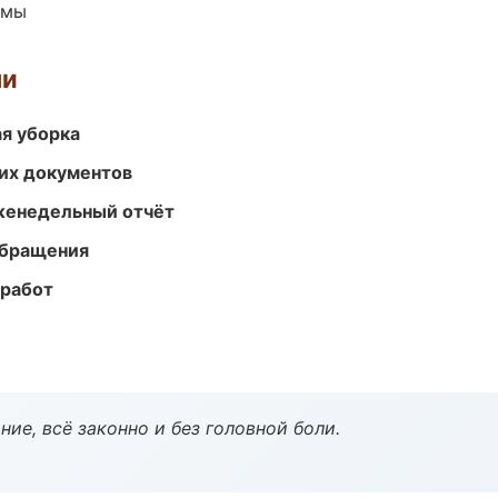
емы
ми
ая уборка
их документов
женедельный отчёт
обращения
 работ
ие, всё законно и без головной боли.