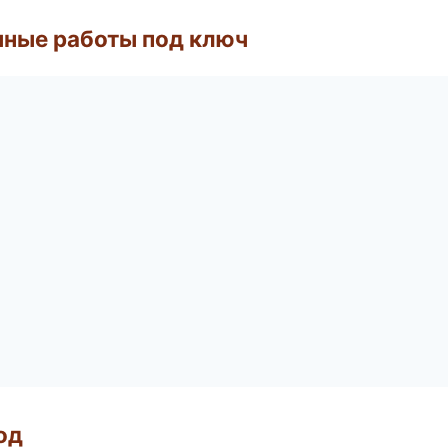
чные работы под ключ
од