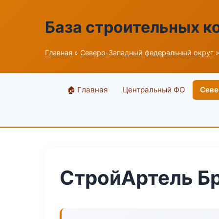
База строительных к
Главная
»
Северо-Западный федеральный округ
»
🏠 Главная
Центральный ФО
Севе
СтройАртель Б