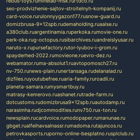
rebus-toys.ru
minelab-msk.ru
rtdco.ru
seo-prodvizhenie-sajtov-stroitelnyh-kompanij.ru
card-voice.ru
rulonnyygazon177.ru
snow-guard.ru
domizbrusa-9x12spb.ru
demaholding.ru
aalse.ru
a380club.ru
argentinamia.ru
perkoka.ru
movie-one.ru
perk-oka.ru
g-octopus.ru
sibarchives.ru
andreislyusar.ru
naruto-x.ru
pursefactory.ru
tor-lyubov-i-grom.ru
spayderhed-2022.ru
movieone.ru
evro-dez.ru
webamator.ru
ma-absolut1.ru
avtopomosch27.ru
nv-750.ru
news-plain.ru
nertansaga.ru
delanalad.ru
dizfiles.ru
youtubefree.ru
aria-family.ru
roadli.ru
planeta-samara.ru
mysmartbuy.ru
matrasy-kemerovo.ru
ashanet.ru
trade-farm.ru
dotcustoms.ru
domizbrusa9x12spb.ru
autodamp.ru
narasimha.ru
djcommodities.ru
nv750.ru
x-ton.ru
newsplain.ru
cardvoice.ru
modopaper.ru
manunae.ru
gbget.ru
alfeihavsalnassr.ru
madoma.ru
tajuncos.ru
petrovkasports.ru
porno-online-besplatno.ru
splclub.ru