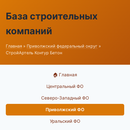
База строительных
компаний
Главная
»
Приволжский федеральный округ
»
СтройАртель Контур Бетон
🏠 Главная
Центральный ФО
Северо-Западный ФО
Приволжский ФО
Уральский ФО