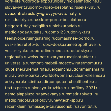
york-life.ru
doroga-expo.ru
ribery.ru
cleanmedicine.ru
slovar-ivrit.ru
porno-video-besplatno.ru
seks-365.ru
ovucontrol.ru
sloty-igrovyye-avtomaty.ru
ru-industriya.ru
russkoe-porno-besplatno.ru
belgorod-day.ru
digilith.ru
pichkurovlab.ru
medic-today.ru
taksu.ru
comp123.ru
don-ykt.ru
teensvoice.ru
imgsharing.ru
domashnee-porno.ru
eva-elfie.ru
foto-tur.ru
biz-doska.ru
metropoltravel.ru
veslo-i-yakor.ru
borodino-media.ru
rostotsky.ru
regionufa.ru
weiss-bet.ru
zaryna.ru
casinotablet.ru
universalia.ru
remont-mebeli-moscow.ru
termomur.ru
clubfisher.ru
remstirufa.ru
erdamchi.ru
doramamama.ru
muraviovka-park.ru
worldofwoman.ru
clean-dreams.ru
arkrym.ru
kristinita.ru
dircomputer.ru
healthenter.ru
textexperts.ru
pivnaya-kruzhka.ru
kinofilmy-2021.ru
demolalapaluza.ru
tanyavanya.ru
remstir-tolyatti.ru
msdip.ru
jdol.ru
sokolovr.ru
newtech-spb.ru
rezemkleim.ru
massage-tai.ru
seonub.ru
zvonitut.ru