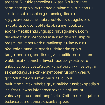
archery161.ru
bigencyclica.ru
vlast16.ru
korru.net
sarmiento.spb.su
extelopedia.ru
lammin-suo.spb.ru
iskatour.spb.ru
snpi.org.ru
running-line.ru
krygeva-spa.ru
chel.net.ru
rust-loco.ru
dugshop.ru
hl-beta.spb.ru
school494.spb.ru
mymubaby.ru
epoha-metalband.ru
ngr.spb.ru
rusgosnews.com
dieselvostok.ru
24hostel.msk.ru
w-dev.ru
f-ship.ru
regsmi.ru
filmnetwork.ru
malinasp.ru
kinosvin.ru
h2o-salon.ru
malutkayork.ru
deltaprim.spb.ru
tango-perm.ru
gooddir.ru
sgv.su
multiki-online.com
webkrasotki.com
cherinvest.ru
detskiy-ostrov.ru
ankou.spb.ru
alvesta1.ru
pdf-creator.ru
nix-files.org.ru
sakhatoday.ru
elektrikersymboler.ru
sputnikyes.ru
golf2club.msk.ru
aeforums.ru
zallclub.ru
multimodal.msk.ru
habaigry.ru
haikko.ru
sobakopedia.ru
isz-fest.ru
ewnc.info
screensaver-clock.net.ru
volnav.spb.ru
comnat.ru
npf.net.ru
7bit.pp.ru
kalugatur.ru
tesiaes.ru
card.com.ru
kazanka.spb.ru