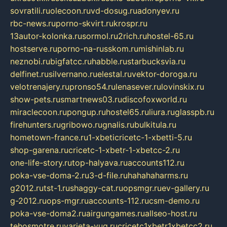
sovratili.ru
olecoon.ru
vd-dosug.ru
adonyev.ru
rbc-news.ru
porno-skvirt.ru
krospr.ru
13autor-kolonka.ru
sormol.ru
2rich.ru
hostel-65.ru
hostserve.ru
porno-na-russkom.ru
mishinlab.ru
neznobi.ru
bigfatcc.ru
habble.ru
starbucksvia.ru
delfinet.ru
silvernano.ru
elestal.ru
vektor-doroga.ru
velotrenajery.ru
pronso54.ru
lenasever.ru
lovinskix.ru
show-pets.ru
smartnews03.ru
discofoxworld.ru
miraclecoon.ru
pongup.ru
hostel65.ru
liura.ru
glasspb.ru
firehunters.ru
gribowo.ru
gnalis.ru
bulkitula.ru
hometown-france.ru
1-xbeticricetc-1-xbetti-5.ru
shop-garena.ru
cricetc-1-xbetr-1-xbetcc-2.ru
one-life-story.ru
top-halyava.ru
accounts112.ru
poka-vse-doma-2.ru
3-d-file.ru
hahahaharms.ru
g2012.ru
tst-1.ru
shaggy-cat.ru
opsmgr.ru
ev-gallery.ru
g-2012.ru
ops-mgr.ru
accounts-112.ru
csm-demo.ru
poka-vse-doma2.ru
airgungames.ru
allseo-host.ru
tehosmotre.ru
varieta-yug.ru
cricetc1xbetr1xbetcc2.ru