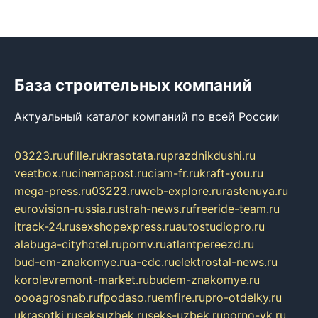
База строительных компаний
Актуальный каталог компаний по всей России
03223.ru
ufille.ru
krasotata.ru
prazdnikdushi.ru
veetbox.ru
cinemapost.ru
ciam-fr.ru
kraft-you.ru
mega-press.ru
03223.ru
web-explore.ru
rastenuya.ru
eurovision-russia.ru
strah-news.ru
freeride-team.ru
itrack-24.ru
sexshopexpress.ru
autostudiopro.ru
alabuga-cityhotel.ru
pornv.ru
atlantpereezd.ru
bud-em-znakomye.ru
a-cdc.ru
elektrostal-news.ru
korolevremont-market.ru
budem-znakomye.ru
oooagrosnab.ru
fpodaso.ru
emfire.ru
pro-otdelky.ru
ukrasotki.ru
seksuzbek.ru
seks-uzbek.ru
porno-vk.ru