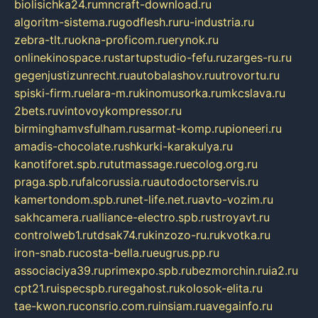
biolisichka24.ru
mncraft-download.ru
algoritm-sistema.ru
godflesh.ru
ru-industria.ru
zebra-tlt.ru
okna-proficom.ru
erynok.ru
onlinekinospace.ru
startupstudio-fefu.ru
zarges-ru.ru
gegenjustizunrecht.ru
autobalashov.ru
utrovortu.ru
spiski-firm.ru
elara-m.ru
kinomusorka.ru
mkcslava.ru
2bets.ru
vintovoykompressor.ru
birminghamvsfulham.ru
sarmat-komp.ru
pioneeri.ru
amadis-chocolate.ru
shkurki-karakulya.ru
kanotiforet.spb.ru
tutmassage.ru
ecolog.org.ru
praga.spb.ru
falcorussia.ru
autodoctorservis.ru
kamertondom.spb.ru
net-life.net.ru
avto-vozim.ru
sakhcamera.ru
alliance-electro.spb.ru
stroyavt.ru
controlweb1.ru
tdsak74.ru
kinzozo-ru.ru
kvotka.ru
iron-snab.ru
costa-bella.ru
eugrus.pp.ru
associaciya39.ru
primexpo.spb.ru
bezmorchin.ru
ia2.ru
cpt21.ru
ispecspb.ru
regahost.ru
kolosok-elita.ru
tae-kwon.ru
consrio.com.ru
insiam.ru
avegainfo.ru