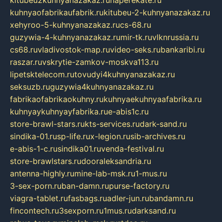
kuhnyaofabrikaufabrik.ru
kitubeu-2-kuhnyanazakaz.ru
xehyroo-5-kuhnyanazakaz.ru
cs-68.ru
guzywia-4-kuhnyanazakaz.ru
mir-tk.ru
vlknrussia.ru
cs68.ru
vladivostok-map.ru
video-seks.ru
bankaribi.ru
raszar.ru
vskrytie-zamkov-moskva113.ru
lipetsktelecom.ru
tovudyi4kuhnyanazakaz.ru
seksuzb.ru
guzywia4kuhnyanazakaz.ru
fabrikaofabrikaokuhny.ru
kuhnyaekuhnyaafabrika.ru
kuhnyaykuhnyayfabrika.ru
e-abis1c.ru
store-brawl-stars.ru
kts-services.ru
dark-sand.ru
sindika-01.ru
sp-life.ru
x-legion.ru
sib-archives.ru
e-abis-1-c.ru
sindika01.ru
venda-festival.ru
store-brawlstars.ru
dooraleksandria.ru
antenna-highly.ru
mine-lab-msk.ru
1-mus.ru
3-sex-porn.ru
ban-damn.ru
purse-factory.ru
viagra-tablet.ru
fasbags.ru
adler-jun.ru
bandamn.ru
fincontech.ru
3sexporn.ru
1mus.ru
darksand.ru