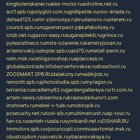
kingbolenskaner.ru
alex-motor.ru
astroline.net.ru
act1.spb.ru
polyglot.com.ru
gidlipetsk.ru
ooo-driada.ru
detsad125.ru
mir-zdoroviya.ru
bruslanovo.ru
siterem.ru
council.spb.ru
лодкипатриот.рф
kafekolizey.ru
iclub.net.ru
gazon-easy.ru
sugarepilekb.ru
grinox.ru
pylesostineco.ru
msts-ozarenie.ru
kameryjooan.ru
artemovskij.ru
dopler.spb.ru
aid70.ru
metall-perm.ru
ndm.msk.ru
ratingzooshop.ru
apiaccess.ru
globalautotrade.info
bezverhovskoe.ru
drsschool.ru
ZOOSMART.SPB.RU
dalakony.ru
medikijob.ru
remontt.spb.ru
photostudia.spb.ru
myragon.ru
terramia.ru
academy62.ru
gardengallereya.ru
rti.com.ru
artem-news.ru
biserinca.ru
krasnodarkurort.com
imshowtv.ru
mebel-v-tule.ru
mobtopik.ru
pcsecurity.net.ru
tool-sib.ru
multimetrunit.ru
sp-tour.ru
fan-cs.ru
santeh-russia.ru
symbian9.net.ru
DSHAIR.RU
tmmotors.spb.ru
xjocuricopii.com
musavtomat.msk.ru
obustrojdom.ru
sovetcik.ru
ybaranovskaya.ru