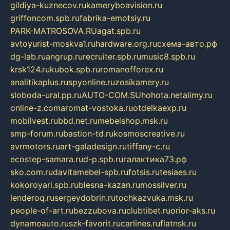
gildiya-kuznecov.ru
kameryboavision.ru
griffoncom.spb.ru
fabrika-emotsiy.ru
PARK-MATROSOVA.RU
agat.spb.ru
avtoyurist-moskva1.ru
hardware.org.ru
схема-авто.рф
dg-lab.ru
angrup.ru
recruiter.spb.ru
music8.spb.ru
krsk124.ru
kubok.spb.ru
romanofforex.ru
analitikaplus.ru
spyonline.ru
zosikamery.ru
sloboda-ural.pp.ru
AUTO-COM.SU
hohota.net
alimy.ru
online-z.com
aromat-vostoka.ru
otdelkaexp.ru
mobilvest.ru
bbd.net.ru
mebelshop.msk.ru
smp-forum.ru
bastion-td.ru
kosmoscreative.ru
avrmotors.ru
art-galadesign.ru
tiffany-c.ru
ecostep-samara.ru
d-p.spb.ru
галактика73.рф
sko.com.ru
davitamebel-spb.ru
fotsis.ru
tesiaes.ru
kokoroyari.spb.ru
blesna-kazan.ru
mossilver.ru
lenderoq.ru
sergeydobrin.ru
tochkazvuka.msk.ru
people-of-art.ru
bezzubova.ru
clubtibet.ru
orior-aks.ru
dynamoauto.ru
szk-favorit.ru
carlines.ru
flatnsk.ru