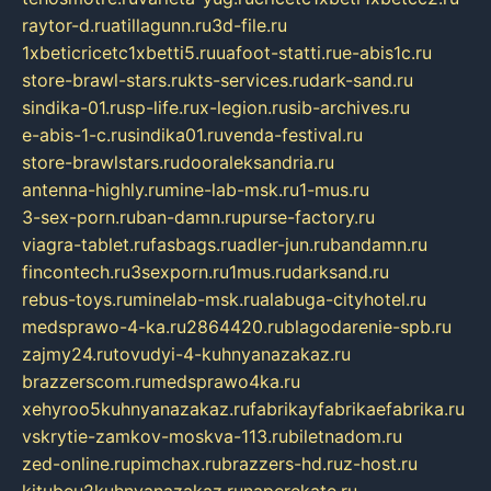
raytor-d.ru
atillagunn.ru
3d-file.ru
1xbeticricetc1xbetti5.ru
uafoot-statti.ru
e-abis1c.ru
store-brawl-stars.ru
kts-services.ru
dark-sand.ru
sindika-01.ru
sp-life.ru
x-legion.ru
sib-archives.ru
e-abis-1-c.ru
sindika01.ru
venda-festival.ru
store-brawlstars.ru
dooraleksandria.ru
antenna-highly.ru
mine-lab-msk.ru
1-mus.ru
3-sex-porn.ru
ban-damn.ru
purse-factory.ru
viagra-tablet.ru
fasbags.ru
adler-jun.ru
bandamn.ru
fincontech.ru
3sexporn.ru
1mus.ru
darksand.ru
rebus-toys.ru
minelab-msk.ru
alabuga-cityhotel.ru
medsprawo-4-ka.ru
2864420.ru
blagodarenie-spb.ru
zajmy24.ru
tovudyi-4-kuhnyanazakaz.ru
brazzerscom.ru
medsprawo4ka.ru
xehyroo5kuhnyanazakaz.ru
fabrikayfabrikaefabrika.ru
vskrytie-zamkov-moskva-113.ru
biletnadom.ru
zed-online.ru
pimchax.ru
brazzers-hd.ru
z-host.ru
kitubeu2kuhnyanazakaz.ru
naperekate.ru