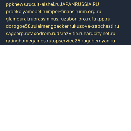
ppknews.ru
cult-alshei.ru
JAPANRUSSIA.RU
proekciyamebel.ru
imper-finans.ru
rim.org.ru
glamourai.ru
brassminus.ru
zabor-pro.ru
ftn.pp.ru
dorogoe58.ru
laimengpacker.ru
kuzova-zapchasti.ru
sageerp.ru
taxodrom.ru
dsrazvitie.ru
hardcity.net.ru
ratinghomegames.ru
topservice25.ru
gubernyan.ru
gtglasslined.ru
ii4.ru
tssport.spb.ru
andorra24.com
blackwallstreet.ru
oboimos.ru
optim-doors.com.ru
ikuch.ru
nycr.org.ru
npa21.ru
vremya-ch.spb.ru
desert000.ru
ivtorgi.ru
ifiori.ru
catalog-statei.ru
dcv.org.ru
spetsmaster174.ru
ipkameryhiseeu.ru
dum26.ru
ruspol.spb.ru
fr-opendp.ru
kam-solnyshko.ru
cheyenne-arapaho.ru
sevzapmetal.spb.ru
ted-lapidus.spb.ru
parasite-eliminator.ru
sigma-complete.ru
modernworld.ru
dama-moda.ru
eholot-group.ru
sk-nvkz.ru
DRONGOLD.RU
democratia2.ru
i-farmer.ru
mass-sport.org
jablonex.spb.ru
bookmess.ru
linkword.ru