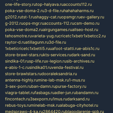
one-life-story.ru
top-halyava.ru
accounts112.ru
poka-vse-doma-2.ru
3-d-file.ru
hahahaharms.ru
g2012.ru
tst-1.ru
shaggy-cat.ru
opsmgr.ru
ev-gallery.ru
g-2012.ru
ops-mgr.ru
accounts-112.ru
csm-demo.ru
poka-vse-doma2.ru
airgungames.ru
allseo-host.ru
tehosmotre.ru
varieta-yug.ru
cricetc1xbetr1xbetcc2.ru
raytor-d.ru
atillagunn.ru
3d-file.ru
1xbeticricetc1xbetti5.ru
uafoot-statti.ru
e-abis1c.ru
store-brawl-stars.ru
kts-services.ru
dark-sand.ru
sindika-01.ru
sp-life.ru
x-legion.ru
sib-archives.ru
e-abis-1-c.ru
sindika01.ru
venda-festival.ru
store-brawlstars.ru
dooraleksandria.ru
antenna-highly.ru
mine-lab-msk.ru
1-mus.ru
3-sex-porn.ru
ban-damn.ru
purse-factory.ru
viagra-tablet.ru
fasbags.ru
adler-jun.ru
bandamn.ru
fincontech.ru
3sexporn.ru
1mus.ru
darksand.ru
rebus-toys.ru
minelab-msk.ru
alabuga-cityhotel.ru
medsprawo-4-ka.ru
2864420.ru
blagodarenie-spb.ru