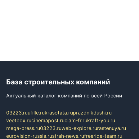
База строительных компаний
Актуальный каталог компаний по всей России
03223.ru
ufille.ru
krasotata.ru
prazdnikdushi.ru
veetbox.ru
cinemapost.ru
ciam-fr.ru
kraft-you.ru
mega-press.ru
03223.ru
web-explore.ru
rastenuya.ru
eurovision-russia.ru
strah-news.ru
freeride-team.ru