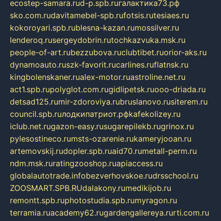
ecostep-samara.ru
d-p.spb.ru
галактика73.рф
sko.com.ru
davitamebel-spb.ru
fotsis.ru
tesiaes.ru
kokoroyari.spb.ru
blesna-kazan.ru
mossilver.ru
lenderoq.ru
sergeydobrin.ru
tochkazvuka.msk.ru
people-of-art.ru
bezzubova.ru
clubtibet.ru
orior-aks.ru
dynamoauto.ru
szk-favorit.ru
carlines.ru
flatnsk.ru
kingbolenskaner.ru
alex-motor.ru
astroline.net.ru
act1.spb.ru
polyglot.com.ru
gidlipetsk.ru
ooo-driada.ru
detsad125.ru
mir-zdoroviya.ru
bruslanovo.ru
siterem.ru
council.spb.ru
лодкипатриот.рф
kafekolizey.ru
iclub.net.ru
gazon-easy.ru
sugarepilekb.ru
grinox.ru
pylesostineco.ru
msts-ozarenie.ru
kameryjooan.ru
artemovskij.ru
dopler.spb.ru
aid70.ru
metall-perm.ru
ndm.msk.ru
ratingzooshop.ru
apiaccess.ru
globalautotrade.info
bezverhovskoe.ru
drsschool.ru
ZOOSMART.SPB.RU
dalakony.ru
medikijob.ru
remontt.spb.ru
photostudia.spb.ru
myragon.ru
terramia.ru
academy62.ru
gardengallereya.ru
rti.com.ru