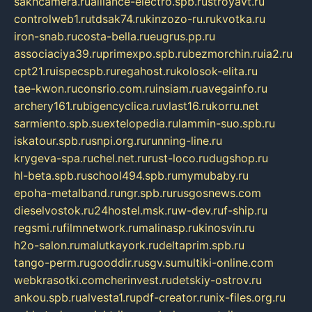
sakhcamera.ru
alliance-electro.spb.ru
stroyavt.ru
controlweb1.ru
tdsak74.ru
kinzozo-ru.ru
kvotka.ru
iron-snab.ru
costa-bella.ru
eugrus.pp.ru
associaciya39.ru
primexpo.spb.ru
bezmorchin.ru
ia2.ru
cpt21.ru
ispecspb.ru
regahost.ru
kolosok-elita.ru
tae-kwon.ru
consrio.com.ru
insiam.ru
avegainfo.ru
archery161.ru
bigencyclica.ru
vlast16.ru
korru.net
sarmiento.spb.su
extelopedia.ru
lammin-suo.spb.ru
iskatour.spb.ru
snpi.org.ru
running-line.ru
krygeva-spa.ru
chel.net.ru
rust-loco.ru
dugshop.ru
hl-beta.spb.ru
school494.spb.ru
mymubaby.ru
epoha-metalband.ru
ngr.spb.ru
rusgosnews.com
dieselvostok.ru
24hostel.msk.ru
w-dev.ru
f-ship.ru
regsmi.ru
filmnetwork.ru
malinasp.ru
kinosvin.ru
h2o-salon.ru
malutkayork.ru
deltaprim.spb.ru
tango-perm.ru
gooddir.ru
sgv.su
multiki-online.com
webkrasotki.com
cherinvest.ru
detskiy-ostrov.ru
ankou.spb.ru
alvesta1.ru
pdf-creator.ru
nix-files.org.ru