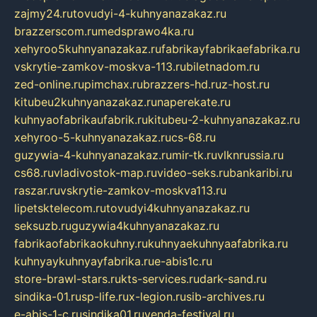
zajmy24.ru
tovudyi-4-kuhnyanazakaz.ru
brazzerscom.ru
medsprawo4ka.ru
xehyroo5kuhnyanazakaz.ru
fabrikayfabrikaefabrika.ru
vskrytie-zamkov-moskva-113.ru
biletnadom.ru
zed-online.ru
pimchax.ru
brazzers-hd.ru
z-host.ru
kitubeu2kuhnyanazakaz.ru
naperekate.ru
kuhnyaofabrikaufabrik.ru
kitubeu-2-kuhnyanazakaz.ru
xehyroo-5-kuhnyanazakaz.ru
cs-68.ru
guzywia-4-kuhnyanazakaz.ru
mir-tk.ru
vlknrussia.ru
cs68.ru
vladivostok-map.ru
video-seks.ru
bankaribi.ru
raszar.ru
vskrytie-zamkov-moskva113.ru
lipetsktelecom.ru
tovudyi4kuhnyanazakaz.ru
seksuzb.ru
guzywia4kuhnyanazakaz.ru
fabrikaofabrikaokuhny.ru
kuhnyaekuhnyaafabrika.ru
kuhnyaykuhnyayfabrika.ru
e-abis1c.ru
store-brawl-stars.ru
kts-services.ru
dark-sand.ru
sindika-01.ru
sp-life.ru
x-legion.ru
sib-archives.ru
e-abis-1-c.ru
sindika01.ru
venda-festival.ru