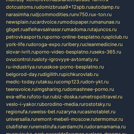
dotcustoms.ru
domizbrusa9x12spb.ru
autodamp.ru
narasimha.ru
djcommodities.ru
nv750.ru
x-ton.ru
newsplain.ru
cardvoice.ru
modopaper.ru
manunae.ru
gbget.ru
alfeihavsalnassr.ru
madoma.ru
tajuncos.ru
petrovkasports.ru
porno-online-besplatno.ru
splclub.ru
york-life.ru
doroga-expo.ru
ribery.ru
cleanmedicine.ru
slovar-ivrit.ru
porno-video-besplatno.ru
seks-365.ru
ovucontrol.ru
sloty-igrovyye-avtomaty.ru
ru-industriya.ru
russkoe-porno-besplatno.ru
belgorod-day.ru
digilith.ru
pichkurovlab.ru
medic-today.ru
taksu.ru
comp123.ru
don-ykt.ru
teensvoice.ru
imgsharing.ru
domashnee-porno.ru
eva-elfie.ru
foto-tur.ru
biz-doska.ru
metropoltravel.ru
veslo-i-yakor.ru
borodino-media.ru
rostotsky.ru
regionufa.ru
weiss-bet.ru
zaryna.ru
casinotablet.ru
universalia.ru
remont-mebeli-moscow.ru
termomur.ru
clubfisher.ru
remstirufa.ru
erdamchi.ru
doramamama.ru