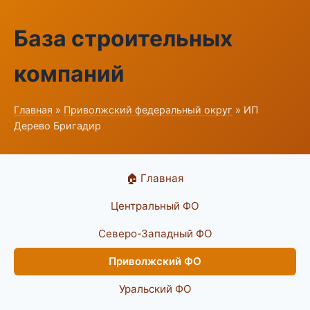
База строительных
компаний
Главная
»
Приволжский федеральный округ
» ИП
Дерево Бригадир
🏠 Главная
Центральный ФО
Северо-Западный ФО
Приволжский ФО
Уральский ФО