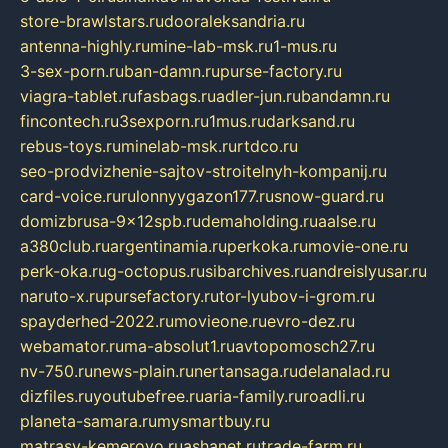
store-brawlstars.ru
dooraleksandria.ru
antenna-highly.ru
mine-lab-msk.ru
1-mus.ru
3-sex-porn.ru
ban-damn.ru
purse-factory.ru
viagra-tablet.ru
fasbags.ru
adler-jun.ru
bandamn.ru
fincontech.ru
3sexporn.ru
1mus.ru
darksand.ru
rebus-toys.ru
minelab-msk.ru
rtdco.ru
seo-prodvizhenie-sajtov-stroitelnyh-kompanij.ru
card-voice.ru
rulonnyygazon177.ru
snow-guard.ru
domizbrusa-9x12spb.ru
demaholding.ru
aalse.ru
a380club.ru
argentinamia.ru
perkoka.ru
movie-one.ru
perk-oka.ru
g-octopus.ru
sibarchives.ru
andreislyusar.ru
naruto-x.ru
pursefactory.ru
tor-lyubov-i-grom.ru
spayderhed-2022.ru
movieone.ru
evro-dez.ru
webamator.ru
ma-absolut1.ru
avtopomosch27.ru
nv-750.ru
news-plain.ru
nertansaga.ru
delanalad.ru
dizfiles.ru
youtubefree.ru
aria-family.ru
roadli.ru
planeta-samara.ru
mysmartbuy.ru
matrasy-kemerovo.ru
ashanet.ru
trade-farm.ru