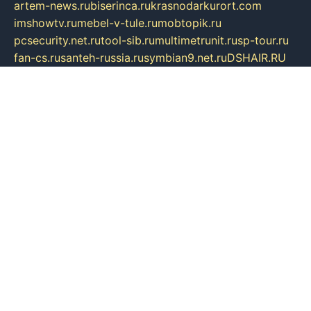
artem-news.ru
biserinca.ru
krasnodarkurort.com
imshowtv.ru
mebel-v-tule.ru
mobtopik.ru
pcsecurity.net.ru
tool-sib.ru
multimetrunit.ru
sp-tour.ru
fan-cs.ru
santeh-russia.ru
symbian9.net.ru
DSHAIR.RU
tmmotors.spb.ru
xjocuricopii.com
musavtomat.msk.ru
obustrojdom.ru
sovetcik.ru
ybaranovskaya.ru
ppknews.ru
cult-alshei.ru
JAPANRUSSIA.RU
proekciyamebel.ru
imper-finans.ru
rim.org.ru
glamourai.ru
brassminus.ru
zabor-pro.ru
ftn.pp.ru
dorogoe58.ru
laimengpacker.ru
kuzova-zapchasti.ru
sageerp.ru
taxodrom.ru
dsrazvitie.ru
hardcity.net.ru
ratinghomegames.ru
topservice25.ru
gubernyan.ru
gtglasslined.ru
ii4.ru
tssport.spb.ru
andorra24.com
blackwallstreet.ru
oboimos.ru
optim-doors.com.ru
ikuch.ru
nycr.org.ru
npa21.ru
vremya-ch.spb.ru
desert000.ru
ivtorgi.ru
ifiori.ru
catalog-statei.ru
dcv.org.ru
spetsmaster174.ru
ipkameryhiseeu.ru
dum26.ru
ruspol.spb.ru
fr-opendp.ru
kam-solnyshko.ru