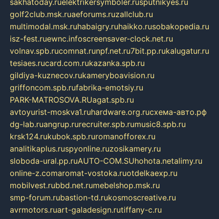
sakhatoday.ru
elektrikersymboler.ru
sputnikyes.ru
golf2club.msk.ru
aeforums.ru
zallclub.ru
multimodal.msk.ru
habaigry.ru
haikko.ru
sobakopedia.ru
isz-fest.ru
ewnc.info
screensaver-clock.net.ru
volnav.spb.ru
comnat.ru
npf.net.ru
7bit.pp.ru
kalugatur.ru
tesiaes.ru
card.com.ru
kazanka.spb.ru
gildiya-kuznecov.ru
kameryboavision.ru
griffoncom.spb.ru
fabrika-emotsiy.ru
PARK-MATROSOVA.RU
agat.spb.ru
avtoyurist-moskva1.ru
hardware.org.ru
схема-авто.рф
dg-lab.ru
angrup.ru
recruiter.spb.ru
music8.spb.ru
krsk124.ru
kubok.spb.ru
romanofforex.ru
analitikaplus.ru
spyonline.ru
zosikamery.ru
sloboda-ural.pp.ru
AUTO-COM.SU
hohota.net
alimy.ru
online-z.com
aromat-vostoka.ru
otdelkaexp.ru
mobilvest.ru
bbd.net.ru
mebelshop.msk.ru
smp-forum.ru
bastion-td.ru
kosmoscreative.ru
avrmotors.ru
art-galadesign.ru
tiffany-c.ru