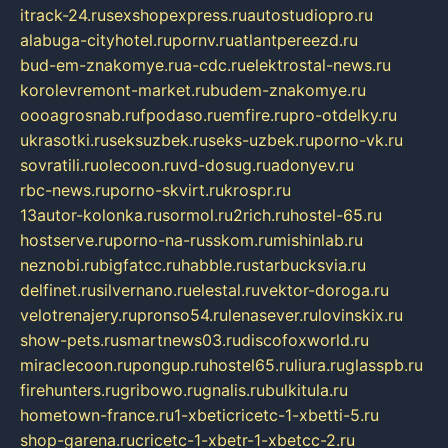
itrack-24.ru
sexshopexpress.ru
autostudiopro.ru
alabuga-cityhotel.ru
pornv.ru
atlantpereezd.ru
bud-em-znakomye.ru
a-cdc.ru
elektrostal-news.ru
korolevremont-market.ru
budem-znakomye.ru
oooagrosnab.ru
fpodaso.ru
emfire.ru
pro-otdelky.ru
ukrasotki.ru
seksuzbek.ru
seks-uzbek.ru
porno-vk.ru
sovratili.ru
olecoon.ru
vd-dosug.ru
adonyev.ru
rbc-news.ru
porno-skvirt.ru
krospr.ru
13autor-kolonka.ru
sormol.ru
2rich.ru
hostel-65.ru
hostserve.ru
porno-na-russkom.ru
mishinlab.ru
neznobi.ru
bigfatcc.ru
habble.ru
starbucksvia.ru
delfinet.ru
silvernano.ru
elestal.ru
vektor-doroga.ru
velotrenajery.ru
pronso54.ru
lenasever.ru
lovinskix.ru
show-pets.ru
smartnews03.ru
discofoxworld.ru
miraclecoon.ru
pongup.ru
hostel65.ru
liura.ru
glasspb.ru
firehunters.ru
gribowo.ru
gnalis.ru
bulkitula.ru
hometown-france.ru
1-xbeticricetc-1-xbetti-5.ru
shop-garena.ru
cricetc-1-xbetr-1-xbetcc-2.ru