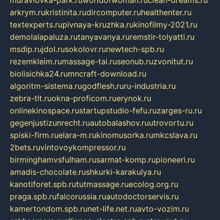
muraviovka-park.ru
worldofwoman.ru
clean-dreams.ru
arkrym.ru
kristinita.ru
dircomputer.ru
healthenter.ru
textexperts.ru
pivnaya-kruzhka.ru
kinofilmy-2021.ru
demolalapaluza.ru
tanyavanya.ru
remstir-tolyatti.ru
msdip.ru
jdol.ru
sokolovr.ru
newtech-spb.ru
rezemkleim.ru
massage-tai.ru
seonub.ru
zvonitut.ru
biolisichka24.ru
mncraft-download.ru
algoritm-sistema.ru
godflesh.ru
ru-industria.ru
zebra-tlt.ru
okna-proficom.ru
erynok.ru
onlinekinospace.ru
startupstudio-fefu.ru
zarges-ru.ru
gegenjustizunrecht.ru
autobalashov.ru
utrovortu.ru
spiski-firm.ru
elara-m.ru
kinomusorka.ru
mkcslava.ru
2bets.ru
vintovoykompressor.ru
birminghamvsfulham.ru
sarmat-komp.ru
pioneeri.ru
amadis-chocolate.ru
shkurki-karakulya.ru
kanotiforet.spb.ru
tutmassage.ru
ecolog.org.ru
praga.spb.ru
falcorussia.ru
autodoctorservis.ru
kamertondom.spb.ru
net-life.net.ru
avto-vozim.ru