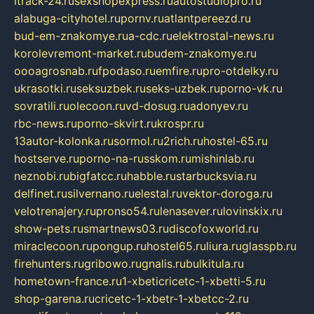
itrack-24.ru
sexshopexpress.ru
autostudiopro.ru
alabuga-cityhotel.ru
pornv.ru
atlantpereezd.ru
bud-em-znakomye.ru
a-cdc.ru
elektrostal-news.ru
korolevremont-market.ru
budem-znakomye.ru
oooagrosnab.ru
fpodaso.ru
emfire.ru
pro-otdelky.ru
ukrasotki.ru
seksuzbek.ru
seks-uzbek.ru
porno-vk.ru
sovratili.ru
olecoon.ru
vd-dosug.ru
adonyev.ru
rbc-news.ru
porno-skvirt.ru
krospr.ru
13autor-kolonka.ru
sormol.ru
2rich.ru
hostel-65.ru
hostserve.ru
porno-na-russkom.ru
mishinlab.ru
neznobi.ru
bigfatcc.ru
habble.ru
starbucksvia.ru
delfinet.ru
silvernano.ru
elestal.ru
vektor-doroga.ru
velotrenajery.ru
pronso54.ru
lenasever.ru
lovinskix.ru
show-pets.ru
smartnews03.ru
discofoxworld.ru
miraclecoon.ru
pongup.ru
hostel65.ru
liura.ru
glasspb.ru
firehunters.ru
gribowo.ru
gnalis.ru
bulkitula.ru
hometown-france.ru
1-xbeticricetc-1-xbetti-5.ru
shop-garena.ru
cricetc-1-xbetr-1-xbetcc-2.ru