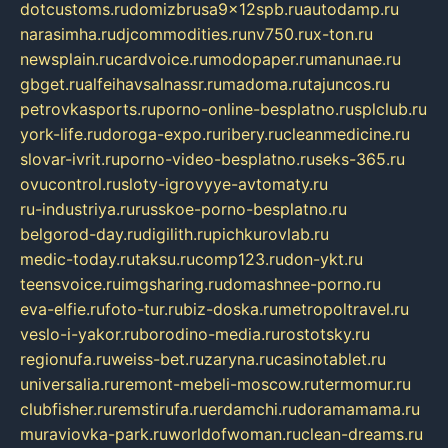
dotcustoms.ru
domizbrusa9x12spb.ru
autodamp.ru
narasimha.ru
djcommodities.ru
nv750.ru
x-ton.ru
newsplain.ru
cardvoice.ru
modopaper.ru
manunae.ru
gbget.ru
alfeihavsalnassr.ru
madoma.ru
tajuncos.ru
petrovkasports.ru
porno-online-besplatno.ru
splclub.ru
york-life.ru
doroga-expo.ru
ribery.ru
cleanmedicine.ru
slovar-ivrit.ru
porno-video-besplatno.ru
seks-365.ru
ovucontrol.ru
sloty-igrovyye-avtomaty.ru
ru-industriya.ru
russkoe-porno-besplatno.ru
belgorod-day.ru
digilith.ru
pichkurovlab.ru
medic-today.ru
taksu.ru
comp123.ru
don-ykt.ru
teensvoice.ru
imgsharing.ru
domashnee-porno.ru
eva-elfie.ru
foto-tur.ru
biz-doska.ru
metropoltravel.ru
veslo-i-yakor.ru
borodino-media.ru
rostotsky.ru
regionufa.ru
weiss-bet.ru
zaryna.ru
casinotablet.ru
universalia.ru
remont-mebeli-moscow.ru
termomur.ru
clubfisher.ru
remstirufa.ru
erdamchi.ru
doramamama.ru
muraviovka-park.ru
worldofwoman.ru
clean-dreams.ru