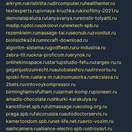
arkrym.ru
kristinita.ru
dircomputer.ru
healthenter.ru
textexperts.ru
pivnaya-kruzhka.ru
kinofilmy-2021.ru
demolalapaluza.ru
tanyavanya.ru
remstir-tolyatti.ru
msdip.ru
jdol.ru
sokolovr.ru
newtech-spb.ru
rezemkleim.ru
massage-tai.ru
seonub.ru
zvonitut.ru
biolisichka24.ru
mncraft-download.ru
algoritm-sistema.ru
godflesh.ru
ru-industria.ru
zebra-tlt.ru
okna-proficom.ru
erynok.ru
onlinekinospace.ru
startupstudio-fefu.ru
zarges-ru.ru
gegenjustizunrecht.ru
autobalashov.ru
utrovortu.ru
spiski-firm.ru
elara-m.ru
kinomusorka.ru
mkcslava.ru
2bets.ru
vintovoykompressor.ru
birminghamvsfulham.ru
sarmat-komp.ru
pioneeri.ru
amadis-chocolate.ru
shkurki-karakulya.ru
kanotiforet.spb.ru
tutmassage.ru
ecolog.org.ru
praga.spb.ru
falcorussia.ru
autodoctorservis.ru
kamertondom.spb.ru
net-life.net.ru
avto-vozim.ru
sakhcamera.ru
alliance-electro.spb.ru
stroyavt.ru