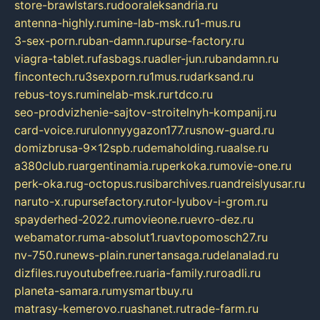
store-brawlstars.ru
dooraleksandria.ru
antenna-highly.ru
mine-lab-msk.ru
1-mus.ru
3-sex-porn.ru
ban-damn.ru
purse-factory.ru
viagra-tablet.ru
fasbags.ru
adler-jun.ru
bandamn.ru
fincontech.ru
3sexporn.ru
1mus.ru
darksand.ru
rebus-toys.ru
minelab-msk.ru
rtdco.ru
seo-prodvizhenie-sajtov-stroitelnyh-kompanij.ru
card-voice.ru
rulonnyygazon177.ru
snow-guard.ru
domizbrusa-9x12spb.ru
demaholding.ru
aalse.ru
a380club.ru
argentinamia.ru
perkoka.ru
movie-one.ru
perk-oka.ru
g-octopus.ru
sibarchives.ru
andreislyusar.ru
naruto-x.ru
pursefactory.ru
tor-lyubov-i-grom.ru
spayderhed-2022.ru
movieone.ru
evro-dez.ru
webamator.ru
ma-absolut1.ru
avtopomosch27.ru
nv-750.ru
news-plain.ru
nertansaga.ru
delanalad.ru
dizfiles.ru
youtubefree.ru
aria-family.ru
roadli.ru
planeta-samara.ru
mysmartbuy.ru
matrasy-kemerovo.ru
ashanet.ru
trade-farm.ru