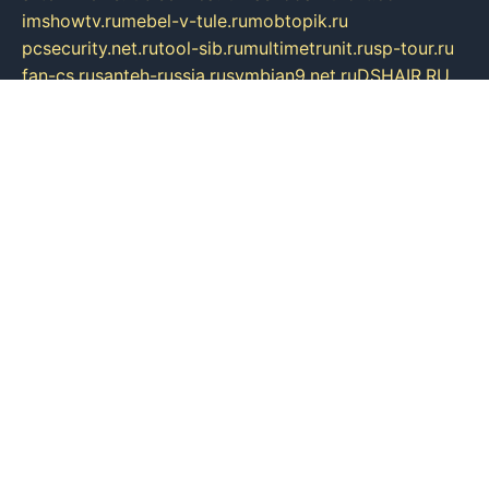
imshowtv.ru
mebel-v-tule.ru
mobtopik.ru
pcsecurity.net.ru
tool-sib.ru
multimetrunit.ru
sp-tour.ru
fan-cs.ru
santeh-russia.ru
symbian9.net.ru
DSHAIR.RU
tmmotors.spb.ru
xjocuricopii.com
musavtomat.msk.ru
obustrojdom.ru
sovetcik.ru
ybaranovskaya.ru
ppknews.ru
cult-alshei.ru
JAPANRUSSIA.RU
proekciyamebel.ru
imper-finans.ru
rim.org.ru
glamourai.ru
brassminus.ru
zabor-pro.ru
ftn.pp.ru
dorogoe58.ru
laimengpacker.ru
kuzova-zapchasti.ru
sageerp.ru
taxodrom.ru
dsrazvitie.ru
hardcity.net.ru
ratinghomegames.ru
topservice25.ru
gubernyan.ru
gtglasslined.ru
ii4.ru
tssport.spb.ru
andorra24.com
blackwallstreet.ru
oboimos.ru
optim-doors.com.ru
ikuch.ru
nycr.org.ru
npa21.ru
vremya-ch.spb.ru
desert000.ru
ivtorgi.ru
ifiori.ru
catalog-statei.ru
dcv.org.ru
spetsmaster174.ru
ipkameryhiseeu.ru
dum26.ru
ruspol.spb.ru
fr-opendp.ru
kam-solnyshko.ru
cheyenne-arapaho.ru
sevzapmetal.spb.ru