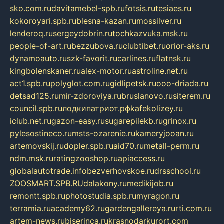
sko.com.ru
davitamebel-spb.ru
fotsis.ru
tesiaes.ru
kokoroyari.spb.ru
blesna-kazan.ru
mossilver.ru
lenderoq.ru
sergeydobrin.ru
tochkazvuka.msk.ru
people-of-art.ru
bezzubova.ru
clubtibet.ru
orior-aks.ru
dynamoauto.ru
szk-favorit.ru
carlines.ru
flatnsk.ru
kingbolenskaner.ru
alex-motor.ru
astroline.net.ru
act1.spb.ru
polyglot.com.ru
gidlipetsk.ru
ooo-driada.ru
detsad125.ru
mir-zdoroviya.ru
bruslanovo.ru
siterem.ru
council.spb.ru
лодкипатриот.рф
kafekolizey.ru
iclub.net.ru
gazon-easy.ru
sugarepilekb.ru
grinox.ru
pylesostineco.ru
msts-ozarenie.ru
kameryjooan.ru
artemovskij.ru
dopler.spb.ru
aid70.ru
metall-perm.ru
ndm.msk.ru
ratingzooshop.ru
apiaccess.ru
globalautotrade.info
bezverhovskoe.ru
drsschool.ru
ZOOSMART.SPB.RU
dalakony.ru
medikijob.ru
remontt.spb.ru
photostudia.spb.ru
myragon.ru
terramia.ru
academy62.ru
gardengallereya.ru
rti.com.ru
artem-news.ru
biserinca.ru
krasnodarkurort.com