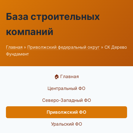
База строительных
компаний
Главная
»
Приволжский федеральный округ
» СК Дерево
Фундамент
🏠 Главная
Центральный ФО
Северо-Западный ФО
Приволжский ФО
Уральский ФО