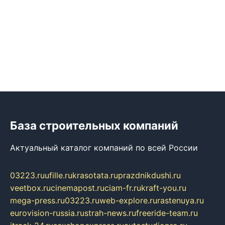
База строительных компаний
Актуальный каталог компаний по всей России
03223.ru
ufille.ru
krasotata.ru
prazdnikdushi.ru
veetbox.ru
cinemapost.ru
ciam-fr.ru
kraft-you.ru
mega-press.ru
03223.ru
web-explore.ru
rastenuya.ru
eurovision-russia.ru
strah-news.ru
freeride-team.ru