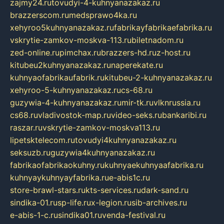
zajmy24.ru
tovudyi-4-kuhnyanazakaz.ru
brazzerscom.ru
medsprawo4ka.ru
xehyroo5kuhnyanazakaz.ru
fabrikayfabrikaefabrika.ru
vskrytie-zamkov-moskva-113.ru
biletnadom.ru
zed-online.ru
pimchax.ru
brazzers-hd.ru
z-host.ru
kitubeu2kuhnyanazakaz.ru
naperekate.ru
kuhnyaofabrikaufabrik.ru
kitubeu-2-kuhnyanazakaz.ru
xehyroo-5-kuhnyanazakaz.ru
cs-68.ru
guzywia-4-kuhnyanazakaz.ru
mir-tk.ru
vlknrussia.ru
cs68.ru
vladivostok-map.ru
video-seks.ru
bankaribi.ru
raszar.ru
vskrytie-zamkov-moskva113.ru
lipetsktelecom.ru
tovudyi4kuhnyanazakaz.ru
seksuzb.ru
guzywia4kuhnyanazakaz.ru
fabrikaofabrikaokuhny.ru
kuhnyaekuhnyaafabrika.ru
kuhnyaykuhnyayfabrika.ru
e-abis1c.ru
store-brawl-stars.ru
kts-services.ru
dark-sand.ru
sindika-01.ru
sp-life.ru
x-legion.ru
sib-archives.ru
e-abis-1-c.ru
sindika01.ru
venda-festival.ru