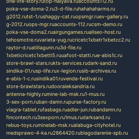
one-life-story.ru
top-halyava.ru
accounts112.ru
poka-vse-doma-2.ru
3-d-file.ru
hahahaharms.ru
g2012.ru
tst-1.ru
shaggy-cat.ru
opsmgr.ru
ev-gallery.ru
g-2012.ru
ops-mgr.ru
accounts-112.ru
csm-demo.ru
poka-vse-doma2.ru
airgungames.ru
allseo-host.ru
tehosmotre.ru
varieta-yug.ru
cricetc1xbetr1xbetcc2.ru
raytor-d.ru
atillagunn.ru
3d-file.ru
1xbeticricetc1xbetti5.ru
uafoot-statti.ru
e-abis1c.ru
store-brawl-stars.ru
kts-services.ru
dark-sand.ru
sindika-01.ru
sp-life.ru
x-legion.ru
sib-archives.ru
e-abis-1-c.ru
sindika01.ru
venda-festival.ru
store-brawlstars.ru
dooraleksandria.ru
antenna-highly.ru
mine-lab-msk.ru
1-mus.ru
3-sex-porn.ru
ban-damn.ru
purse-factory.ru
viagra-tablet.ru
fasbags.ru
adler-jun.ru
bandamn.ru
fincontech.ru
3sexporn.ru
1mus.ru
darksand.ru
rebus-toys.ru
minelab-msk.ru
alabuga-cityhotel.ru
medsprawo-4-ka.ru
2864420.ru
blagodarenie-spb.ru