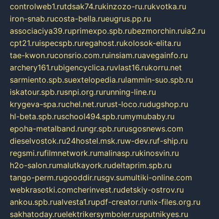
controlweb1.ru
tdsak74.ru
kinzozo-ru.ru
kvotka.ru
iron-snab.ru
costa-bella.ru
eugrus.pp.ru
associaciya39.ru
primexpo.spb.ru
bezmorchin.ru
ia2.ru
cpt21.ru
ispecspb.ru
regahost.ru
kolosok-elita.ru
tae-kwon.ru
consrio.com.ru
insiam.ru
avegainfo.ru
archery161.ru
bigencyclica.ru
vlast16.ru
korru.net
sarmiento.spb.su
extelopedia.ru
lammin-suo.spb.ru
iskatour.spb.ru
snpi.org.ru
running-line.ru
krygeva-spa.ru
chel.net.ru
rust-loco.ru
dugshop.ru
hl-beta.spb.ru
school494.spb.ru
mymubaby.ru
epoha-metalband.ru
ngr.spb.ru
rusgosnews.com
dieselvostok.ru
24hostel.msk.ru
w-dev.ru
f-ship.ru
regsmi.ru
filmnetwork.ru
malinasp.ru
kinosvin.ru
h2o-salon.ru
malutkayork.ru
deltaprim.spb.ru
tango-perm.ru
gooddir.ru
sgv.su
multiki-online.com
webkrasotki.com
cherinvest.ru
detskiy-ostrov.ru
ankou.spb.ru
alvesta1.ru
pdf-creator.ru
nix-files.org.ru
sakhatoday.ru
elektrikersymboler.ru
sputnikyes.ru