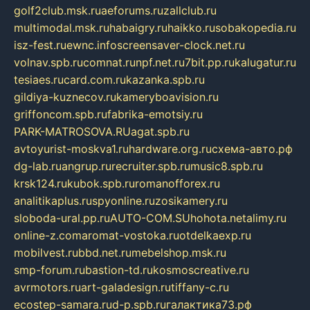
golf2club.msk.ru
aeforums.ru
zallclub.ru
multimodal.msk.ru
habaigry.ru
haikko.ru
sobakopedia.ru
isz-fest.ru
ewnc.info
screensaver-clock.net.ru
volnav.spb.ru
comnat.ru
npf.net.ru
7bit.pp.ru
kalugatur.ru
tesiaes.ru
card.com.ru
kazanka.spb.ru
gildiya-kuznecov.ru
kameryboavision.ru
griffoncom.spb.ru
fabrika-emotsiy.ru
PARK-MATROSOVA.RU
agat.spb.ru
avtoyurist-moskva1.ru
hardware.org.ru
схема-авто.рф
dg-lab.ru
angrup.ru
recruiter.spb.ru
music8.spb.ru
krsk124.ru
kubok.spb.ru
romanofforex.ru
analitikaplus.ru
spyonline.ru
zosikamery.ru
sloboda-ural.pp.ru
AUTO-COM.SU
hohota.net
alimy.ru
online-z.com
aromat-vostoka.ru
otdelkaexp.ru
mobilvest.ru
bbd.net.ru
mebelshop.msk.ru
smp-forum.ru
bastion-td.ru
kosmoscreative.ru
avrmotors.ru
art-galadesign.ru
tiffany-c.ru
ecostep-samara.ru
d-p.spb.ru
галактика73.рф