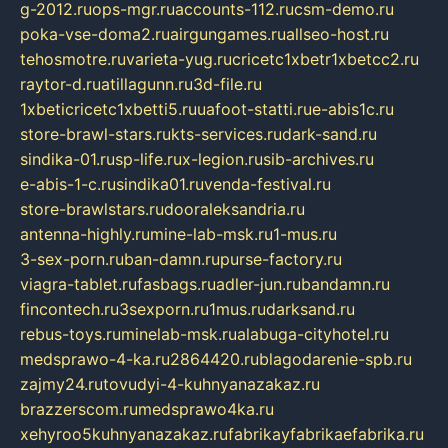
g-2012.ru
ops-mgr.ru
accounts-112.ru
csm-demo.ru
poka-vse-doma2.ru
airgungames.ru
allseo-host.ru
tehosmotre.ru
varieta-yug.ru
cricetc1xbetr1xbetcc2.ru
raytor-d.ru
atillagunn.ru
3d-file.ru
1xbeticricetc1xbetti5.ru
uafoot-statti.ru
e-abis1c.ru
store-brawl-stars.ru
kts-services.ru
dark-sand.ru
sindika-01.ru
sp-life.ru
x-legion.ru
sib-archives.ru
e-abis-1-c.ru
sindika01.ru
venda-festival.ru
store-brawlstars.ru
dooraleksandria.ru
antenna-highly.ru
mine-lab-msk.ru
1-mus.ru
3-sex-porn.ru
ban-damn.ru
purse-factory.ru
viagra-tablet.ru
fasbags.ru
adler-jun.ru
bandamn.ru
fincontech.ru
3sexporn.ru
1mus.ru
darksand.ru
rebus-toys.ru
minelab-msk.ru
alabuga-cityhotel.ru
medsprawo-4-ka.ru
2864420.ru
blagodarenie-spb.ru
zajmy24.ru
tovudyi-4-kuhnyanazakaz.ru
brazzerscom.ru
medsprawo4ka.ru
xehyroo5kuhnyanazakaz.ru
fabrikayfabrikaefabrika.ru