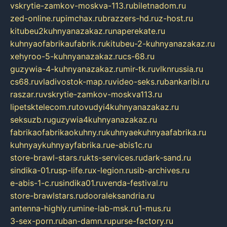
vskrytie-zamkov-moskva-113.ru
biletnadom.ru
zed-online.ru
pimchax.ru
brazzers-hd.ru
z-host.ru
kitubeu2kuhnyanazakaz.ru
naperekate.ru
kuhnyaofabrikaufabrik.ru
kitubeu-2-kuhnyanazakaz.ru
xehyroo-5-kuhnyanazakaz.ru
cs-68.ru
guzywia-4-kuhnyanazakaz.ru
mir-tk.ru
vlknrussia.ru
cs68.ru
vladivostok-map.ru
video-seks.ru
bankaribi.ru
raszar.ru
vskrytie-zamkov-moskva113.ru
lipetsktelecom.ru
tovudyi4kuhnyanazakaz.ru
seksuzb.ru
guzywia4kuhnyanazakaz.ru
fabrikaofabrikaokuhny.ru
kuhnyaekuhnyaafabrika.ru
kuhnyaykuhnyayfabrika.ru
e-abis1c.ru
store-brawl-stars.ru
kts-services.ru
dark-sand.ru
sindika-01.ru
sp-life.ru
x-legion.ru
sib-archives.ru
e-abis-1-c.ru
sindika01.ru
venda-festival.ru
store-brawlstars.ru
dooraleksandria.ru
antenna-highly.ru
mine-lab-msk.ru
1-mus.ru
3-sex-porn.ru
ban-damn.ru
purse-factory.ru