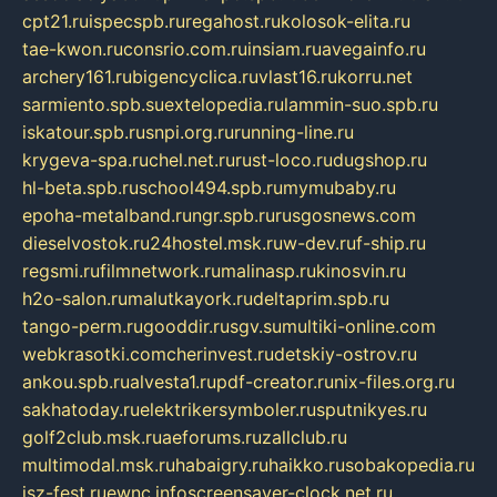
cpt21.ru
ispecspb.ru
regahost.ru
kolosok-elita.ru
tae-kwon.ru
consrio.com.ru
insiam.ru
avegainfo.ru
archery161.ru
bigencyclica.ru
vlast16.ru
korru.net
sarmiento.spb.su
extelopedia.ru
lammin-suo.spb.ru
iskatour.spb.ru
snpi.org.ru
running-line.ru
krygeva-spa.ru
chel.net.ru
rust-loco.ru
dugshop.ru
hl-beta.spb.ru
school494.spb.ru
mymubaby.ru
epoha-metalband.ru
ngr.spb.ru
rusgosnews.com
dieselvostok.ru
24hostel.msk.ru
w-dev.ru
f-ship.ru
regsmi.ru
filmnetwork.ru
malinasp.ru
kinosvin.ru
h2o-salon.ru
malutkayork.ru
deltaprim.spb.ru
tango-perm.ru
gooddir.ru
sgv.su
multiki-online.com
webkrasotki.com
cherinvest.ru
detskiy-ostrov.ru
ankou.spb.ru
alvesta1.ru
pdf-creator.ru
nix-files.org.ru
sakhatoday.ru
elektrikersymboler.ru
sputnikyes.ru
golf2club.msk.ru
aeforums.ru
zallclub.ru
multimodal.msk.ru
habaigry.ru
haikko.ru
sobakopedia.ru
isz-fest.ru
ewnc.info
screensaver-clock.net.ru