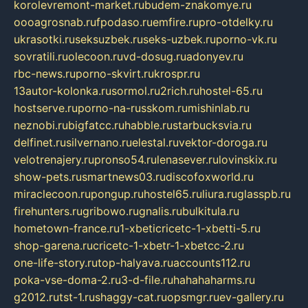
korolevremont-market.ru
budem-znakomye.ru
oooagrosnab.ru
fpodaso.ru
emfire.ru
pro-otdelky.ru
ukrasotki.ru
seksuzbek.ru
seks-uzbek.ru
porno-vk.ru
sovratili.ru
olecoon.ru
vd-dosug.ru
adonyev.ru
rbc-news.ru
porno-skvirt.ru
krospr.ru
13autor-kolonka.ru
sormol.ru
2rich.ru
hostel-65.ru
hostserve.ru
porno-na-russkom.ru
mishinlab.ru
neznobi.ru
bigfatcc.ru
habble.ru
starbucksvia.ru
delfinet.ru
silvernano.ru
elestal.ru
vektor-doroga.ru
velotrenajery.ru
pronso54.ru
lenasever.ru
lovinskix.ru
show-pets.ru
smartnews03.ru
discofoxworld.ru
miraclecoon.ru
pongup.ru
hostel65.ru
liura.ru
glasspb.ru
firehunters.ru
gribowo.ru
gnalis.ru
bulkitula.ru
hometown-france.ru
1-xbeticricetc-1-xbetti-5.ru
shop-garena.ru
cricetc-1-xbetr-1-xbetcc-2.ru
one-life-story.ru
top-halyava.ru
accounts112.ru
poka-vse-doma-2.ru
3-d-file.ru
hahahaharms.ru
g2012.ru
tst-1.ru
shaggy-cat.ru
opsmgr.ru
ev-gallery.ru