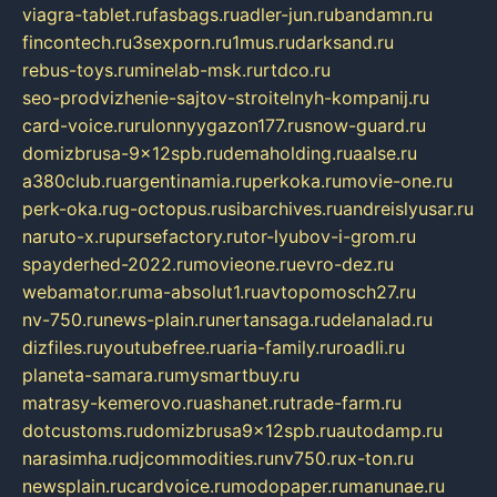
viagra-tablet.ru
fasbags.ru
adler-jun.ru
bandamn.ru
fincontech.ru
3sexporn.ru
1mus.ru
darksand.ru
rebus-toys.ru
minelab-msk.ru
rtdco.ru
seo-prodvizhenie-sajtov-stroitelnyh-kompanij.ru
card-voice.ru
rulonnyygazon177.ru
snow-guard.ru
domizbrusa-9x12spb.ru
demaholding.ru
aalse.ru
a380club.ru
argentinamia.ru
perkoka.ru
movie-one.ru
perk-oka.ru
g-octopus.ru
sibarchives.ru
andreislyusar.ru
naruto-x.ru
pursefactory.ru
tor-lyubov-i-grom.ru
spayderhed-2022.ru
movieone.ru
evro-dez.ru
webamator.ru
ma-absolut1.ru
avtopomosch27.ru
nv-750.ru
news-plain.ru
nertansaga.ru
delanalad.ru
dizfiles.ru
youtubefree.ru
aria-family.ru
roadli.ru
planeta-samara.ru
mysmartbuy.ru
matrasy-kemerovo.ru
ashanet.ru
trade-farm.ru
dotcustoms.ru
domizbrusa9x12spb.ru
autodamp.ru
narasimha.ru
djcommodities.ru
nv750.ru
x-ton.ru
newsplain.ru
cardvoice.ru
modopaper.ru
manunae.ru