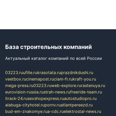
База строительных компаний
Актуальный каталог компаний по всей России
03223.ru
ufille.ru
krasotata.ru
prazdnikdushi.ru
veetbox.ru
cinemapost.ru
ciam-fr.ru
kraft-you.ru
mega-press.ru
03223.ru
web-explore.ru
rastenuya.ru
eurovision-russia.ru
strah-news.ru
freeride-team.ru
itrack-24.ru
sexshopexpress.ru
autostudiopro.ru
alabuga-cityhotel.ru
pornv.ru
atlantpereezd.ru
bud-em-znakomye.ru
a-cdc.ru
elektrostal-news.ru