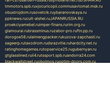
tmmotors.spb.ru
xjocuricopii.com
musavtomat.msk.ru
obustrojdom.ru
sovetcik.ru
ybaranovskaya.ru
ppknews.ru
cult-alshei.ru
JAPANRUSSIA.RU
proekciyamebel.ru
imper-finans.ru
rim.org.ru
glamourai.ru
brassminus.ru
zabor-pro.ru
ftn.pp.ru
dorogoe58.ru
laimengpacker.ru
kuzova-zapchasti.ru
sageerp.ru
taxodrom.ru
dsrazvitie.ru
hardcity.net.ru
ratinghomegames.ru
topservice25.ru
gubernyan.ru
gtglasslined.ru
ii4.ru
tssport.spb.ru
andorra24.com
blackwallstreet.ru
oboimos.ru
optim-doors.com.ru
ikuch.ru
nycr.org.ru
npa21.ru
vremya-ch.spb.ru
desert000.ru
ivtorgi.ru
ifiori.ru
catalog-statei.ru
dcv.org.ru
spetsmaster174.ru
ipkameryhiseeu.ru
dum26.ru
ruspol.spb.ru
fr-opendp.ru
kam-solnyshko.ru
cheyenne-arapaho.ru
sevzapmetal.spb.ru
ted-lapidus.spb.ru
parasite-eliminator.ru
sigma-complete.ru
modernworld.ru
dama-moda.ru