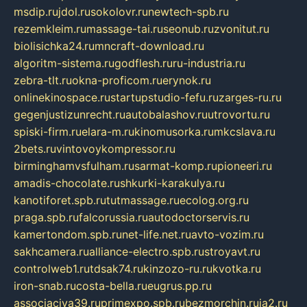
msdip.ru
jdol.ru
sokolovr.ru
newtech-spb.ru
rezemkleim.ru
massage-tai.ru
seonub.ru
zvonitut.ru
biolisichka24.ru
mncraft-download.ru
algoritm-sistema.ru
godflesh.ru
ru-industria.ru
zebra-tlt.ru
okna-proficom.ru
erynok.ru
onlinekinospace.ru
startupstudio-fefu.ru
zarges-ru.ru
gegenjustizunrecht.ru
autobalashov.ru
utrovortu.ru
spiski-firm.ru
elara-m.ru
kinomusorka.ru
mkcslava.ru
2bets.ru
vintovoykompressor.ru
birminghamvsfulham.ru
sarmat-komp.ru
pioneeri.ru
amadis-chocolate.ru
shkurki-karakulya.ru
kanotiforet.spb.ru
tutmassage.ru
ecolog.org.ru
praga.spb.ru
falcorussia.ru
autodoctorservis.ru
kamertondom.spb.ru
net-life.net.ru
avto-vozim.ru
sakhcamera.ru
alliance-electro.spb.ru
stroyavt.ru
controlweb1.ru
tdsak74.ru
kinzozo-ru.ru
kvotka.ru
iron-snab.ru
costa-bella.ru
eugrus.pp.ru
associaciya39.ru
primexpo.spb.ru
bezmorchin.ru
ia2.ru