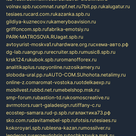
volnav.spb.ru
comnat.ru
npf.net.ru
7bit.pp.ru
kalugatur.ru
tesiaes.ru
card.com.ru
kazanka.spb.ru
gildiya-kuznecov.ru
kameryboavision.ru
griffoncom.spb.ru
fabrika-emotsiy.ru
PARK-MATROSOVA.RU
agat.spb.ru
avtoyurist-moskva1.ru
hardware.org.ru
схема-авто.рф
dg-lab.ru
angrup.ru
recruiter.spb.ru
music8.spb.ru
krsk124.ru
kubok.spb.ru
romanofforex.ru
analitikaplus.ru
spyonline.ru
zosikamery.ru
sloboda-ural.pp.ru
AUTO-COM.SU
hohota.net
alimy.ru
online-z.com
aromat-vostoka.ru
otdelkaexp.ru
mobilvest.ru
bbd.net.ru
mebelshop.msk.ru
smp-forum.ru
bastion-td.ru
kosmoscreative.ru
avrmotors.ru
art-galadesign.ru
tiffany-c.ru
ecostep-samara.ru
d-p.spb.ru
галактика73.рф
sko.com.ru
davitamebel-spb.ru
fotsis.ru
tesiaes.ru
kokoroyari.spb.ru
blesna-kazan.ru
mossilver.ru
lenderoq.ru
sergeydobrin.ru
tochkazvuka.msk.ru