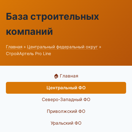
База строительных
компаний
Главная
»
Центральный федеральный округ
»
СтройАртель Pro Line
🏠 Главная
Центральный ФО
Северо-Западный ФО
Приволжский ФО
Уральский ФО