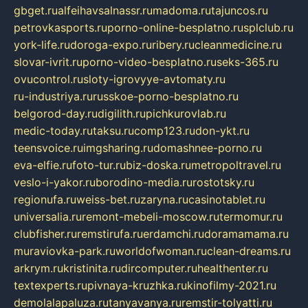
gbget.ru
alfeihavsalnassr.ru
madoma.ru
tajuncos.ru
petrovkasports.ru
porno-online-besplatno.ru
splclub.ru
york-life.ru
doroga-expo.ru
ribery.ru
cleanmedicine.ru
slovar-ivrit.ru
porno-video-besplatno.ru
seks-365.ru
ovucontrol.ru
sloty-igrovyye-avtomaty.ru
ru-industriya.ru
russkoe-porno-besplatno.ru
belgorod-day.ru
digilith.ru
pichkurovlab.ru
medic-today.ru
taksu.ru
comp123.ru
don-ykt.ru
teensvoice.ru
imgsharing.ru
domashnee-porno.ru
eva-elfie.ru
foto-tur.ru
biz-doska.ru
metropoltravel.ru
veslo-i-yakor.ru
borodino-media.ru
rostotsky.ru
regionufa.ru
weiss-bet.ru
zaryna.ru
casinotablet.ru
universalia.ru
remont-mebeli-moscow.ru
termomur.ru
clubfisher.ru
remstirufa.ru
erdamchi.ru
doramamama.ru
muraviovka-park.ru
worldofwoman.ru
clean-dreams.ru
arkrym.ru
kristinita.ru
dircomputer.ru
healthenter.ru
textexperts.ru
pivnaya-kruzhka.ru
kinofilmy-2021.ru
demolalapaluza.ru
tanyavanya.ru
remstir-tolyatti.ru