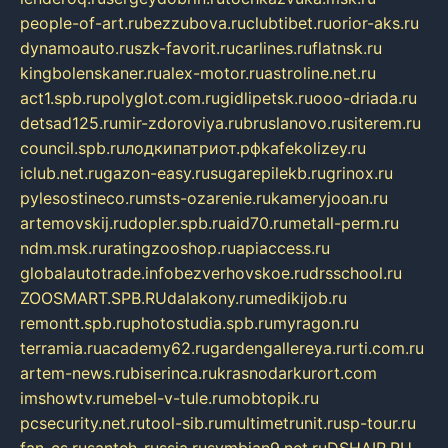
people-of-art.ru
bezzubova.ru
clubtibet.ru
orior-aks.ru
dynamoauto.ru
szk-favorit.ru
carlines.ru
flatnsk.ru
kingbolenskaner.ru
alex-motor.ru
astroline.net.ru
act1.spb.ru
polyglot.com.ru
gidlipetsk.ru
ooo-driada.ru
detsad125.ru
mir-zdoroviya.ru
bruslanovo.ru
siterem.ru
council.spb.ru
лодкипатриот.рф
kafekolizey.ru
iclub.net.ru
gazon-easy.ru
sugarepilekb.ru
grinox.ru
pylesostineco.ru
msts-ozarenie.ru
kameryjooan.ru
artemovskij.ru
dopler.spb.ru
aid70.ru
metall-perm.ru
ndm.msk.ru
ratingzooshop.ru
apiaccess.ru
globalautotrade.info
bezverhovskoe.ru
drsschool.ru
ZOOSMART.SPB.RU
dalakony.ru
medikijob.ru
remontt.spb.ru
photostudia.spb.ru
myragon.ru
terramia.ru
academy62.ru
gardengallereya.ru
rti.com.ru
artem-news.ru
biserinca.ru
krasnodarkurort.com
imshowtv.ru
mebel-v-tule.ru
mobtopik.ru
pcsecurity.net.ru
tool-sib.ru
multimetrunit.ru
sp-tour.ru
fan-cs.ru
santeh-russia.ru
symbian9.net.ru
DSHAIR.RU