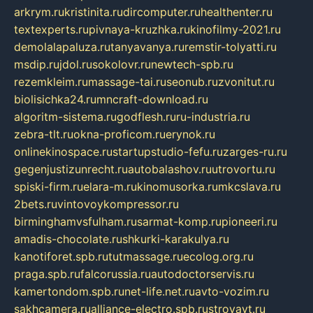
arkrym.ru
kristinita.ru
dircomputer.ru
healthenter.ru
textexperts.ru
pivnaya-kruzhka.ru
kinofilmy-2021.ru
demolalapaluza.ru
tanyavanya.ru
remstir-tolyatti.ru
msdip.ru
jdol.ru
sokolovr.ru
newtech-spb.ru
rezemkleim.ru
massage-tai.ru
seonub.ru
zvonitut.ru
biolisichka24.ru
mncraft-download.ru
algoritm-sistema.ru
godflesh.ru
ru-industria.ru
zebra-tlt.ru
okna-proficom.ru
erynok.ru
onlinekinospace.ru
startupstudio-fefu.ru
zarges-ru.ru
gegenjustizunrecht.ru
autobalashov.ru
utrovortu.ru
spiski-firm.ru
elara-m.ru
kinomusorka.ru
mkcslava.ru
2bets.ru
vintovoykompressor.ru
birminghamvsfulham.ru
sarmat-komp.ru
pioneeri.ru
amadis-chocolate.ru
shkurki-karakulya.ru
kanotiforet.spb.ru
tutmassage.ru
ecolog.org.ru
praga.spb.ru
falcorussia.ru
autodoctorservis.ru
kamertondom.spb.ru
net-life.net.ru
avto-vozim.ru
sakhcamera.ru
alliance-electro.spb.ru
stroyavt.ru