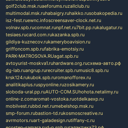
golf2club.msk.ru
aeforums.ru
zallclub.ru
multimodal.msk.ru
habaigry.ru
haikko.ru
sobakopedia.ru
isz-fest.ru
ewnc.info
screensaver-clock.net.ru
volnav.spb.ru
comnat.ru
npf.net.ru
7bit.pp.ru
kalugatur.ru
tesiaes.ru
card.com.ru
kazanka.spb.ru
gildiya-kuznecov.ru
kameryboavision.ru
griffoncom.spb.ru
fabrika-emotsiy.ru
PARK-MATROSOVA.RU
agat.spb.ru
avtoyurist-moskva1.ru
hardware.org.ru
схема-авто.рф
dg-lab.ru
angrup.ru
recruiter.spb.ru
music8.spb.ru
krsk124.ru
kubok.spb.ru
romanofforex.ru
analitikaplus.ru
spyonline.ru
zosikamery.ru
sloboda-ural.pp.ru
AUTO-COM.SU
hohota.net
alimy.ru
online-z.com
aromat-vostoka.ru
otdelkaexp.ru
mobilvest.ru
bbd.net.ru
mebelshop.msk.ru
smp-forum.ru
bastion-td.ru
kosmoscreative.ru
avrmotors.ru
art-galadesign.ru
tiffany-c.ru
ecostep-samara.ru
d-p.spb.ru
галактика73.рф