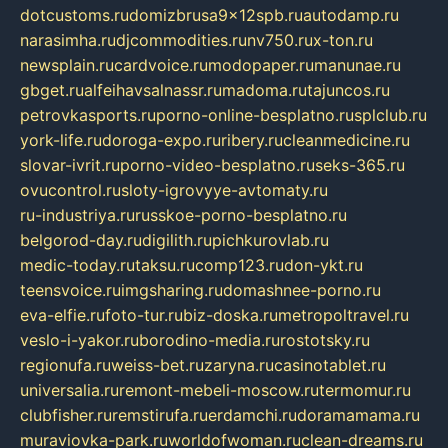
dotcustoms.ru
domizbrusa9x12spb.ru
autodamp.ru
narasimha.ru
djcommodities.ru
nv750.ru
x-ton.ru
newsplain.ru
cardvoice.ru
modopaper.ru
manunae.ru
gbget.ru
alfeihavsalnassr.ru
madoma.ru
tajuncos.ru
petrovkasports.ru
porno-online-besplatno.ru
splclub.ru
york-life.ru
doroga-expo.ru
ribery.ru
cleanmedicine.ru
slovar-ivrit.ru
porno-video-besplatno.ru
seks-365.ru
ovucontrol.ru
sloty-igrovyye-avtomaty.ru
ru-industriya.ru
russkoe-porno-besplatno.ru
belgorod-day.ru
digilith.ru
pichkurovlab.ru
medic-today.ru
taksu.ru
comp123.ru
don-ykt.ru
teensvoice.ru
imgsharing.ru
domashnee-porno.ru
eva-elfie.ru
foto-tur.ru
biz-doska.ru
metropoltravel.ru
veslo-i-yakor.ru
borodino-media.ru
rostotsky.ru
regionufa.ru
weiss-bet.ru
zaryna.ru
casinotablet.ru
universalia.ru
remont-mebeli-moscow.ru
termomur.ru
clubfisher.ru
remstirufa.ru
erdamchi.ru
doramamama.ru
muraviovka-park.ru
worldofwoman.ru
clean-dreams.ru