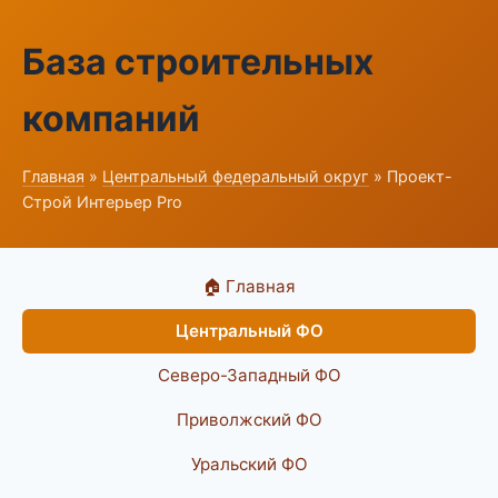
База строительных
компаний
Главная
»
Центральный федеральный округ
» Проект-
Строй Интерьер Pro
🏠 Главная
Центральный ФО
Северо-Западный ФО
Приволжский ФО
Уральский ФО