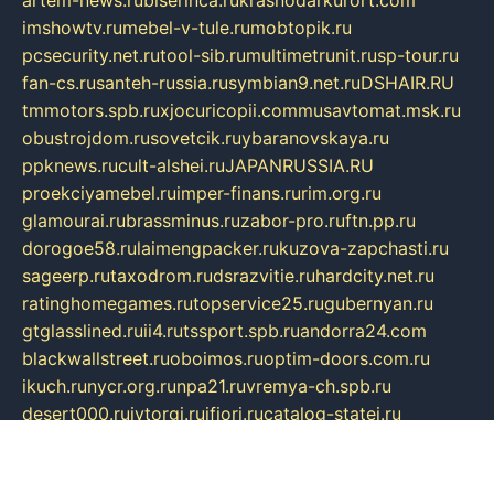
imshowtv.ru
mebel-v-tule.ru
mobtopik.ru
pcsecurity.net.ru
tool-sib.ru
multimetrunit.ru
sp-tour.ru
fan-cs.ru
santeh-russia.ru
symbian9.net.ru
DSHAIR.RU
tmmotors.spb.ru
xjocuricopii.com
musavtomat.msk.ru
obustrojdom.ru
sovetcik.ru
ybaranovskaya.ru
ppknews.ru
cult-alshei.ru
JAPANRUSSIA.RU
proekciyamebel.ru
imper-finans.ru
rim.org.ru
glamourai.ru
brassminus.ru
zabor-pro.ru
ftn.pp.ru
dorogoe58.ru
laimengpacker.ru
kuzova-zapchasti.ru
sageerp.ru
taxodrom.ru
dsrazvitie.ru
hardcity.net.ru
ratinghomegames.ru
topservice25.ru
gubernyan.ru
gtglasslined.ru
ii4.ru
tssport.spb.ru
andorra24.com
blackwallstreet.ru
oboimos.ru
optim-doors.com.ru
ikuch.ru
nycr.org.ru
npa21.ru
vremya-ch.spb.ru
desert000.ru
ivtorgi.ru
ifiori.ru
catalog-statei.ru
dcv.org.ru
spetsmaster174.ru
ipkameryhiseeu.ru
dum26.ru
ruspol.spb.ru
fr-opendp.ru
kam-solnyshko.ru