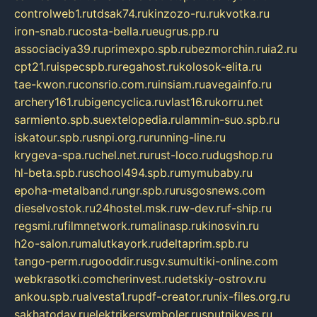
controlweb1.ru
tdsak74.ru
kinzozo-ru.ru
kvotka.ru
iron-snab.ru
costa-bella.ru
eugrus.pp.ru
associaciya39.ru
primexpo.spb.ru
bezmorchin.ru
ia2.ru
cpt21.ru
ispecspb.ru
regahost.ru
kolosok-elita.ru
tae-kwon.ru
consrio.com.ru
insiam.ru
avegainfo.ru
archery161.ru
bigencyclica.ru
vlast16.ru
korru.net
sarmiento.spb.su
extelopedia.ru
lammin-suo.spb.ru
iskatour.spb.ru
snpi.org.ru
running-line.ru
krygeva-spa.ru
chel.net.ru
rust-loco.ru
dugshop.ru
hl-beta.spb.ru
school494.spb.ru
mymubaby.ru
epoha-metalband.ru
ngr.spb.ru
rusgosnews.com
dieselvostok.ru
24hostel.msk.ru
w-dev.ru
f-ship.ru
regsmi.ru
filmnetwork.ru
malinasp.ru
kinosvin.ru
h2o-salon.ru
malutkayork.ru
deltaprim.spb.ru
tango-perm.ru
gooddir.ru
sgv.su
multiki-online.com
webkrasotki.com
cherinvest.ru
detskiy-ostrov.ru
ankou.spb.ru
alvesta1.ru
pdf-creator.ru
nix-files.org.ru
sakhatoday.ru
elektrikersymboler.ru
sputnikyes.ru