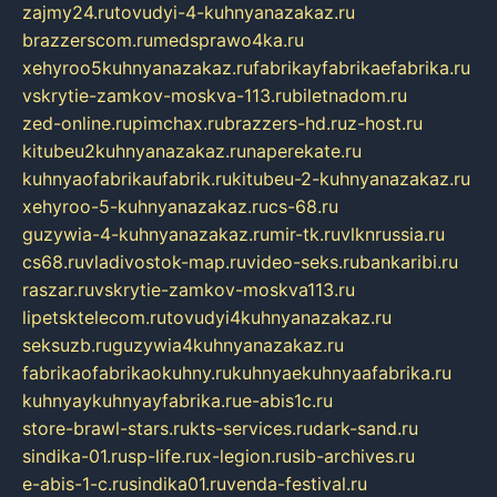
zajmy24.ru
tovudyi-4-kuhnyanazakaz.ru
brazzerscom.ru
medsprawo4ka.ru
xehyroo5kuhnyanazakaz.ru
fabrikayfabrikaefabrika.ru
vskrytie-zamkov-moskva-113.ru
biletnadom.ru
zed-online.ru
pimchax.ru
brazzers-hd.ru
z-host.ru
kitubeu2kuhnyanazakaz.ru
naperekate.ru
kuhnyaofabrikaufabrik.ru
kitubeu-2-kuhnyanazakaz.ru
xehyroo-5-kuhnyanazakaz.ru
cs-68.ru
guzywia-4-kuhnyanazakaz.ru
mir-tk.ru
vlknrussia.ru
cs68.ru
vladivostok-map.ru
video-seks.ru
bankaribi.ru
raszar.ru
vskrytie-zamkov-moskva113.ru
lipetsktelecom.ru
tovudyi4kuhnyanazakaz.ru
seksuzb.ru
guzywia4kuhnyanazakaz.ru
fabrikaofabrikaokuhny.ru
kuhnyaekuhnyaafabrika.ru
kuhnyaykuhnyayfabrika.ru
e-abis1c.ru
store-brawl-stars.ru
kts-services.ru
dark-sand.ru
sindika-01.ru
sp-life.ru
x-legion.ru
sib-archives.ru
e-abis-1-c.ru
sindika01.ru
venda-festival.ru