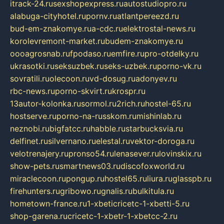
itrack-24.ru
sexshopexpress.ru
autostudiopro.ru
alabuga-cityhotel.ru
pornv.ru
atlantpereezd.ru
bud-em-znakomye.ru
a-cdc.ru
elektrostal-news.ru
korolevremont-market.ru
budem-znakomye.ru
oooagrosnab.ru
fpodaso.ru
emfire.ru
pro-otdelky.ru
ukrasotki.ru
seksuzbek.ru
seks-uzbek.ru
porno-vk.ru
sovratili.ru
olecoon.ru
vd-dosug.ru
adonyev.ru
rbc-news.ru
porno-skvirt.ru
krospr.ru
13autor-kolonka.ru
sormol.ru
2rich.ru
hostel-65.ru
hostserve.ru
porno-na-russkom.ru
mishinlab.ru
neznobi.ru
bigfatcc.ru
habble.ru
starbucksvia.ru
delfinet.ru
silvernano.ru
elestal.ru
vektor-doroga.ru
velotrenajery.ru
pronso54.ru
lenasever.ru
lovinskix.ru
show-pets.ru
smartnews03.ru
discofoxworld.ru
miraclecoon.ru
pongup.ru
hostel65.ru
liura.ru
glasspb.ru
firehunters.ru
gribowo.ru
gnalis.ru
bulkitula.ru
hometown-france.ru
1-xbeticricetc-1-xbetti-5.ru
shop-garena.ru
cricetc-1-xbetr-1-xbetcc-2.ru