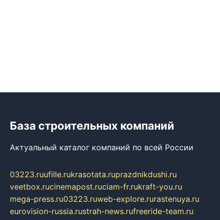
База строительных компаний
Актуальный каталог компаний по всей России
03223.ru
ufille.ru
krasotata.ru
prazdnikdushi.ru
veetbox.ru
cinemapost.ru
ciam-fr.ru
kraft-you.ru
mega-press.ru
03223.ru
web-explore.ru
rastenuya.ru
eurovision-russia.ru
strah-news.ru
freeride-team.ru