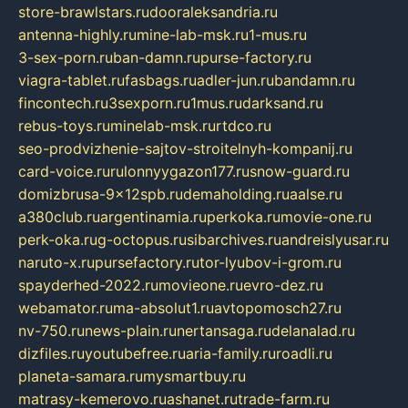
store-brawlstars.ru
dooraleksandria.ru
antenna-highly.ru
mine-lab-msk.ru
1-mus.ru
3-sex-porn.ru
ban-damn.ru
purse-factory.ru
viagra-tablet.ru
fasbags.ru
adler-jun.ru
bandamn.ru
fincontech.ru
3sexporn.ru
1mus.ru
darksand.ru
rebus-toys.ru
minelab-msk.ru
rtdco.ru
seo-prodvizhenie-sajtov-stroitelnyh-kompanij.ru
card-voice.ru
rulonnyygazon177.ru
snow-guard.ru
domizbrusa-9x12spb.ru
demaholding.ru
aalse.ru
a380club.ru
argentinamia.ru
perkoka.ru
movie-one.ru
perk-oka.ru
g-octopus.ru
sibarchives.ru
andreislyusar.ru
naruto-x.ru
pursefactory.ru
tor-lyubov-i-grom.ru
spayderhed-2022.ru
movieone.ru
evro-dez.ru
webamator.ru
ma-absolut1.ru
avtopomosch27.ru
nv-750.ru
news-plain.ru
nertansaga.ru
delanalad.ru
dizfiles.ru
youtubefree.ru
aria-family.ru
roadli.ru
planeta-samara.ru
mysmartbuy.ru
matrasy-kemerovo.ru
ashanet.ru
trade-farm.ru