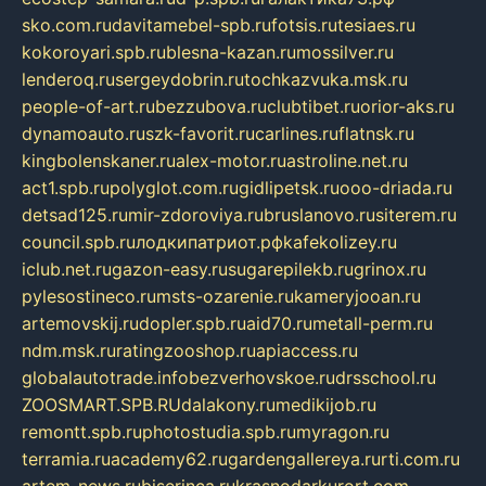
sko.com.ru
davitamebel-spb.ru
fotsis.ru
tesiaes.ru
kokoroyari.spb.ru
blesna-kazan.ru
mossilver.ru
lenderoq.ru
sergeydobrin.ru
tochkazvuka.msk.ru
people-of-art.ru
bezzubova.ru
clubtibet.ru
orior-aks.ru
dynamoauto.ru
szk-favorit.ru
carlines.ru
flatnsk.ru
kingbolenskaner.ru
alex-motor.ru
astroline.net.ru
act1.spb.ru
polyglot.com.ru
gidlipetsk.ru
ooo-driada.ru
detsad125.ru
mir-zdoroviya.ru
bruslanovo.ru
siterem.ru
council.spb.ru
лодкипатриот.рф
kafekolizey.ru
iclub.net.ru
gazon-easy.ru
sugarepilekb.ru
grinox.ru
pylesostineco.ru
msts-ozarenie.ru
kameryjooan.ru
artemovskij.ru
dopler.spb.ru
aid70.ru
metall-perm.ru
ndm.msk.ru
ratingzooshop.ru
apiaccess.ru
globalautotrade.info
bezverhovskoe.ru
drsschool.ru
ZOOSMART.SPB.RU
dalakony.ru
medikijob.ru
remontt.spb.ru
photostudia.spb.ru
myragon.ru
terramia.ru
academy62.ru
gardengallereya.ru
rti.com.ru
artem-news.ru
biserinca.ru
krasnodarkurort.com