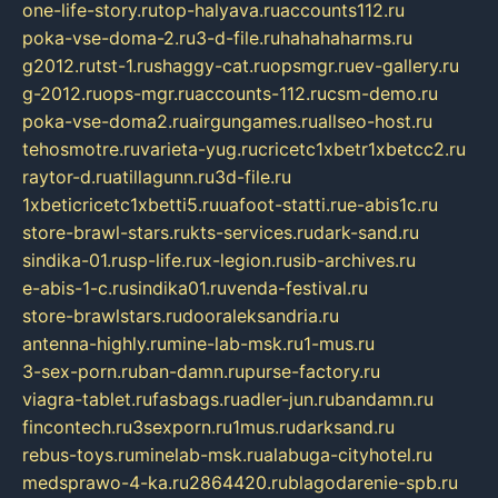
one-life-story.ru
top-halyava.ru
accounts112.ru
poka-vse-doma-2.ru
3-d-file.ru
hahahaharms.ru
g2012.ru
tst-1.ru
shaggy-cat.ru
opsmgr.ru
ev-gallery.ru
g-2012.ru
ops-mgr.ru
accounts-112.ru
csm-demo.ru
poka-vse-doma2.ru
airgungames.ru
allseo-host.ru
tehosmotre.ru
varieta-yug.ru
cricetc1xbetr1xbetcc2.ru
raytor-d.ru
atillagunn.ru
3d-file.ru
1xbeticricetc1xbetti5.ru
uafoot-statti.ru
e-abis1c.ru
store-brawl-stars.ru
kts-services.ru
dark-sand.ru
sindika-01.ru
sp-life.ru
x-legion.ru
sib-archives.ru
e-abis-1-c.ru
sindika01.ru
venda-festival.ru
store-brawlstars.ru
dooraleksandria.ru
antenna-highly.ru
mine-lab-msk.ru
1-mus.ru
3-sex-porn.ru
ban-damn.ru
purse-factory.ru
viagra-tablet.ru
fasbags.ru
adler-jun.ru
bandamn.ru
fincontech.ru
3sexporn.ru
1mus.ru
darksand.ru
rebus-toys.ru
minelab-msk.ru
alabuga-cityhotel.ru
medsprawo-4-ka.ru
2864420.ru
blagodarenie-spb.ru