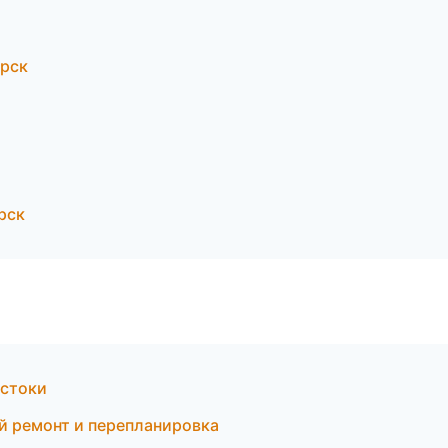
ярск
рск
остоки
й ремонт и перепланировка