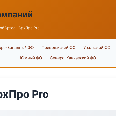
омпаний
ойАртель АрхПро Pro
еро-Западный ФО
Приволжский ФО
Уральский ФО
Южный ФО
Северо-Кавказский ФО
рхПро Pro