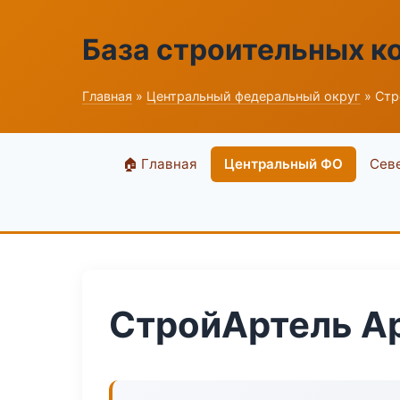
База строительных к
Главная
»
Центральный федеральный округ
» Стр
🏠 Главная
Центральный ФО
Сев
СтройАртель А