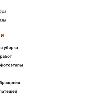
ора
емы
ми
ая уборка
 работ
 фотоэтапы
обращения
платежей