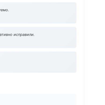
уемо.
ативно исправили.