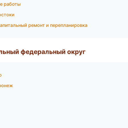
ые работы
остоки
апитальный ремонт и перепланировка
альный федеральный округ
о
ронеж