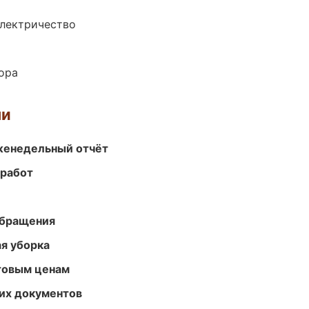
электричество
ора
ми
женедельный отчёт
 работ
обращения
ая уборка
птовым ценам
их документов