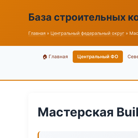
База строительных к
Главная
»
Центральный федеральный округ
» Мас
🏠 Главная
Центральный ФО
Сев
Мастерская Bui