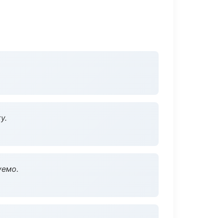
у.
уемо.