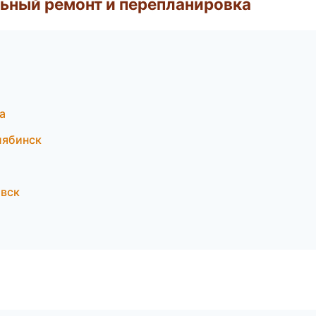
ьный ремонт и перепланировка
а
лябинск
вск