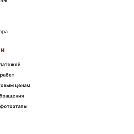
динг
ора
ми
платежей
 работ
птовым ценам
обращения
 фотоэтапы