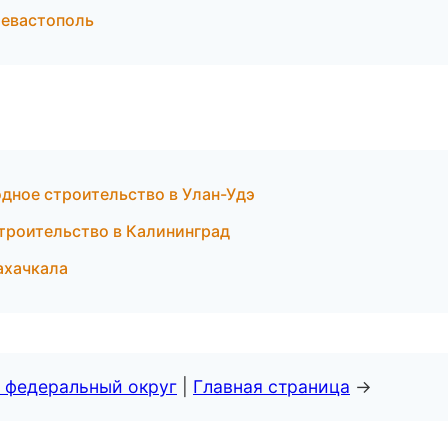
евастополь
дное строительство в Улан-Удэ
троительство в Калининград
ахачкала
 федеральный округ
|
Главная страница
→