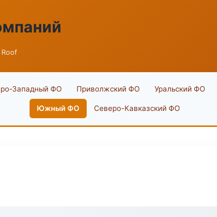
омпаний
 Roof
ро-Западный ФО
Приволжский ФО
Уральский ФО
Южный ФО
Северо-Кавказский ФО