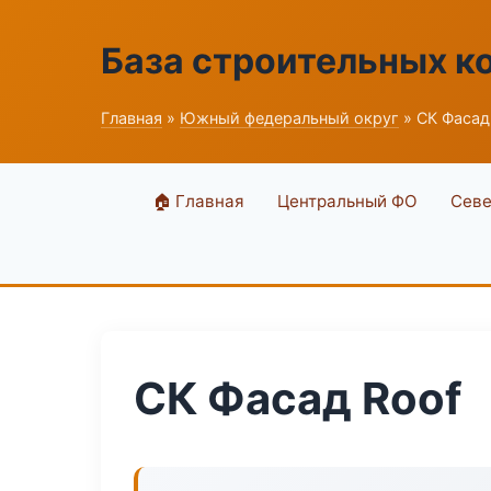
База строительных к
Главная
»
Южный федеральный округ
» СК Фасад
🏠 Главная
Центральный ФО
Севе
СК Фасад Roof