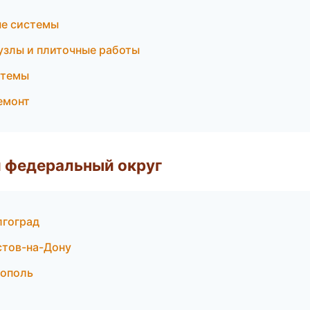
ые системы
узлы и плиточные работы
стемы
емонт
 федеральный округ
лгоград
стов-на-Дону
тополь