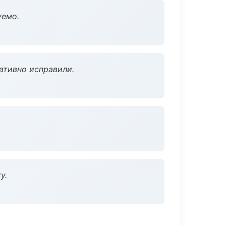
уемо.
ативно исправили.
у.