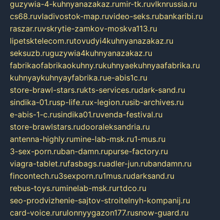
guzywia-4-kuhnyanazakaz.ru
mir-tk.ru
vlknrussia.ru
cs68.ru
vladivostok-map.ru
video-seks.ru
bankaribi.ru
raszar.ru
vskrytie-zamkov-moskva113.ru
lipetsktelecom.ru
tovudyi4kuhnyanazakaz.ru
seksuzb.ru
guzywia4kuhnyanazakaz.ru
fabrikaofabrikaokuhny.ru
kuhnyaekuhnyaafabrika.ru
kuhnyaykuhnyayfabrika.ru
e-abis1c.ru
store-brawl-stars.ru
kts-services.ru
dark-sand.ru
sindika-01.ru
sp-life.ru
x-legion.ru
sib-archives.ru
e-abis-1-c.ru
sindika01.ru
venda-festival.ru
store-brawlstars.ru
dooraleksandria.ru
antenna-highly.ru
mine-lab-msk.ru
1-mus.ru
3-sex-porn.ru
ban-damn.ru
purse-factory.ru
viagra-tablet.ru
fasbags.ru
adler-jun.ru
bandamn.ru
fincontech.ru
3sexporn.ru
1mus.ru
darksand.ru
rebus-toys.ru
minelab-msk.ru
rtdco.ru
seo-prodvizhenie-sajtov-stroitelnyh-kompanij.ru
card-voice.ru
rulonnyygazon177.ru
snow-guard.ru