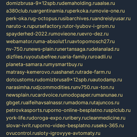
domizbrusa-9x12spb.ru
demaholding.ru
aalse.ru
a380club.ru
argentinamia.ru
perkoka.ru
movie-one.ru
perk-oka.ru
g-octopus.ru
sibarchives.ru
andreislyusar.ru
naruto-x.ru
pursefactory.ru
tor-lyubov-i-grom.ru
spayderhed-2022.ru
movieone.ru
evro-dez.ru
webamator.ru
ma-absolut1.ru
avtopomosch27.ru
nv-750.ru
news-plain.ru
nertansaga.ru
delanalad.ru
dizfiles.ru
youtubefree.ru
aria-family.ru
roadli.ru
planeta-samara.ru
mysmartbuy.ru
matrasy-kemerovo.ru
ashanet.ru
trade-farm.ru
dotcustoms.ru
domizbrusa9x12spb.ru
autodamp.ru
narasimha.ru
djcommodities.ru
nv750.ru
x-ton.ru
newsplain.ru
cardvoice.ru
modopaper.ru
manunae.ru
gbget.ru
alfeihavsalnassr.ru
madoma.ru
tajuncos.ru
petrovkasports.ru
porno-online-besplatno.ru
splclub.ru
york-life.ru
doroga-expo.ru
ribery.ru
cleanmedicine.ru
slovar-ivrit.ru
porno-video-besplatno.ru
seks-365.ru
ovucontrol.ru
sloty-igrovyye-avtomaty.ru