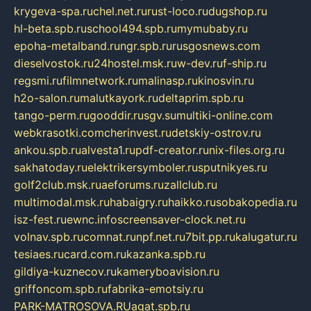
krygeva-spa.ru
chel.net.ru
rust-loco.ru
dugshop.ru
hl-beta.spb.ru
school494.spb.ru
mymubaby.ru
epoha-metalband.ru
ngr.spb.ru
rusgosnews.com
dieselvostok.ru
24hostel.msk.ru
w-dev.ru
f-ship.ru
regsmi.ru
filmnetwork.ru
malinasp.ru
kinosvin.ru
h2o-salon.ru
malutkayork.ru
deltaprim.spb.ru
tango-perm.ru
gooddir.ru
sgv.su
multiki-online.com
webkrasotki.com
cherinvest.ru
detskiy-ostrov.ru
ankou.spb.ru
alvesta1.ru
pdf-creator.ru
nix-files.org.ru
sakhatoday.ru
elektrikersymboler.ru
sputnikyes.ru
golf2club.msk.ru
aeforums.ru
zallclub.ru
multimodal.msk.ru
habaigry.ru
haikko.ru
sobakopedia.ru
isz-fest.ru
ewnc.info
screensaver-clock.net.ru
volnav.spb.ru
comnat.ru
npf.net.ru
7bit.pp.ru
kalugatur.ru
tesiaes.ru
card.com.ru
kazanka.spb.ru
gildiya-kuznecov.ru
kameryboavision.ru
griffoncom.spb.ru
fabrika-emotsiy.ru
PARK-MATROSOVA.RU
agat.spb.ru