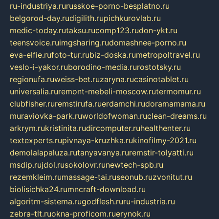
ru-industriya.ru
russkoe-porno-besplatno.ru
belgorod-day.ru
digilith.ru
pichkurovlab.ru
medic-today.ru
taksu.ru
comp123.ru
don-ykt.ru
teensvoice.ru
imgsharing.ru
domashnee-porno.ru
eva-elfie.ru
foto-tur.ru
biz-doska.ru
metropoltravel.ru
veslo-i-yakor.ru
borodino-media.ru
rostotsky.ru
regionufa.ru
weiss-bet.ru
zaryna.ru
casinotablet.ru
universalia.ru
remont-mebeli-moscow.ru
termomur.ru
clubfisher.ru
remstirufa.ru
erdamchi.ru
doramamama.ru
muraviovka-park.ru
worldofwoman.ru
clean-dreams.ru
arkrym.ru
kristinita.ru
dircomputer.ru
healthenter.ru
textexperts.ru
pivnaya-kruzhka.ru
kinofilmy-2021.ru
demolalapaluza.ru
tanyavanya.ru
remstir-tolyatti.ru
msdip.ru
jdol.ru
sokolovr.ru
newtech-spb.ru
rezemkleim.ru
massage-tai.ru
seonub.ru
zvonitut.ru
biolisichka24.ru
mncraft-download.ru
algoritm-sistema.ru
godflesh.ru
ru-industria.ru
zebra-tlt.ru
okna-proficom.ru
erynok.ru