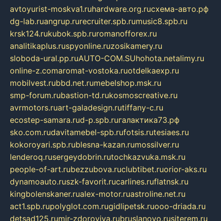
avtoyurist-moskva1.ru
hardware.org.ru
схема-авто.рф
dg-lab.ru
angrup.ru
recruiter.spb.ru
music8.spb.ru
krsk124.ru
kubok.spb.ru
romanofforex.ru
analitikaplus.ru
spyonline.ru
zosikamery.ru
sloboda-ural.pp.ru
AUTO-COM.SU
hohota.net
alimy.ru
online-z.com
aromat-vostoka.ru
otdelkaexp.ru
mobilvest.ru
bbd.net.ru
mebelshop.msk.ru
smp-forum.ru
bastion-td.ru
kosmoscreative.ru
avrmotors.ru
art-galadesign.ru
tiffany-c.ru
ecostep-samara.ru
d-p.spb.ru
галактика73.рф
sko.com.ru
davitamebel-spb.ru
fotsis.ru
tesiaes.ru
kokoroyari.spb.ru
blesna-kazan.ru
mossilver.ru
lenderoq.ru
sergeydobrin.ru
tochkazvuka.msk.ru
people-of-art.ru
bezzubova.ru
clubtibet.ru
orior-aks.ru
dynamoauto.ru
szk-favorit.ru
carlines.ru
flatnsk.ru
kingbolenskaner.ru
alex-motor.ru
astroline.net.ru
act1.spb.ru
polyglot.com.ru
gidlipetsk.ru
ooo-driada.ru
detsad125.ru
mir-zdoroviya.ru
bruslanovo.ru
siterem.ru