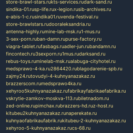
store-brawl-stars.ru
kts-services.ru
dark-sand.ru
sindika-01.ru
sp-life.ru
x-legion.ru
sib-archives.ru
e-abis-1-c.ru
sindika01.ru
venda-festival.ru
store-brawlstars.ru
dooraleksandria.ru
antenna-highly.ru
mine-lab-msk.ru
1-mus.ru
3-sex-porn.ru
ban-damn.ru
purse-factory.ru
viagra-tablet.ru
fasbags.ru
adler-jun.ru
bandamn.ru
fincontech.ru
3sexporn.ru
1mus.ru
darksand.ru
rebus-toys.ru
minelab-msk.ru
alabuga-cityhotel.ru
medsprawo-4-ka.ru
2864420.ru
blagodarenie-spb.ru
zajmy24.ru
tovudyi-4-kuhnyanazakaz.ru
brazzerscom.ru
medsprawo4ka.ru
xehyroo5kuhnyanazakaz.ru
fabrikayfabrikaefabrika.ru
vskrytie-zamkov-moskva-113.ru
biletnadom.ru
zed-online.ru
pimchax.ru
brazzers-hd.ru
z-host.ru
kitubeu2kuhnyanazakaz.ru
naperekate.ru
kuhnyaofabrikaufabrik.ru
kitubeu-2-kuhnyanazakaz.ru
xehyroo-5-kuhnyanazakaz.ru
cs-68.ru