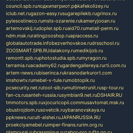
council.spb.ru
лодкипатриот.рф
kafekolizey.ru
iclub.net.ru
gazon-easy.ru
sugarepilekb.ru
grinox.ru
pylesostineco.ru
msts-ozarenie.ru
kameryjooan.ru
artemovskij.ru
dopler.spb.ru
aid70.ru
metall-perm.ru
ndm.msk.ru
ratingzooshop.ru
apiaccess.ru
globalautotrade.info
bezverhovskoe.ru
drsschool.ru
ZOOSMART.SPB.RU
dalakony.ru
medikijob.ru
remontt.spb.ru
photostudia.spb.ru
myragon.ru
terramia.ru
academy62.ru
gardengallereya.ru
rti.com.ru
artem-news.ru
biserinca.ru
krasnodarkurort.com
imshowtv.ru
mebel-v-tule.ru
mobtopik.ru
pcsecurity.net.ru
tool-sib.ru
multimetrunit.ru
sp-tour.ru
fan-cs.ru
santeh-russia.ru
symbian9.net.ru
DSHAIR.RU
tmmotors.spb.ru
xjocuricopii.com
musavtomat.msk.ru
obustrojdom.ru
sovetcik.ru
ybaranovskaya.ru
ppknews.ru
cult-alshei.ru
JAPANRUSSIA.RU
proekciyamebel.ru
imper-finans.ru
rim.org.ru
glamourai.ru
brassminus.ru
zabor-pro.ru
ftn.pp.ru