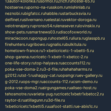
13autor-kolonka.ru
sormol.ru
2rich.ru
hostel-65.ru
hostserve.ru
porno-na-russkom.ru
mishinlab.ru
neznobi.ru
bigfatcc.ru
habble.ru
starbucksvia.ru
delfinet.ru
silvernano.ru
elestal.ru
vektor-doroga.ru
velotrenajery.ru
pronso54.ru
lenasever.ru
lovinskix.ru
show-pets.ru
smartnews03.ru
discofoxworld.ru
miraclecoon.ru
pongup.ru
hostel65.ru
liura.ru
glasspb.ru
firehunters.ru
gribowo.ru
gnalis.ru
bulkitula.ru
hometown-france.ru
1-xbeticricetc-1-xbetti-5.ru
shop-garena.ru
cricetc-1-xbetr-1-xbetcc-2.ru
one-life-story.ru
top-halyava.ru
accounts112.ru
poka-vse-doma-2.ru
3-d-file.ru
hahahaharms.ru
g2012.ru
tst-1.ru
shaggy-cat.ru
opsmgr.ru
ev-gallery.ru
g-2012.ru
ops-mgr.ru
accounts-112.ru
csm-demo.ru
poka-vse-doma2.ru
airgungames.ru
allseo-host.ru
tehosmotre.ru
varieta-yug.ru
cricetc1xbetr1xbetcc2.ru
raytor-d.ru
atillagunn.ru
3d-file.ru
1xbeticricetc1xbetti5.ru
uafoot-statti.ru
e-abis1c.ru