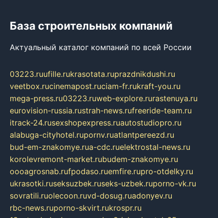
База строительных компаний
Актуальный каталог компаний по всей России
03223.ru
ufille.ru
krasotata.ru
prazdnikdushi.ru
veetbox.ru
cinemapost.ru
ciam-fr.ru
kraft-you.ru
mega-press.ru
03223.ru
web-explore.ru
rastenuya.ru
eurovision-russia.ru
strah-news.ru
freeride-team.ru
itrack-24.ru
sexshopexpress.ru
autostudiopro.ru
alabuga-cityhotel.ru
pornv.ru
atlantpereezd.ru
bud-em-znakomye.ru
a-cdc.ru
elektrostal-news.ru
korolevremont-market.ru
budem-znakomye.ru
oooagrosnab.ru
fpodaso.ru
emfire.ru
pro-otdelky.ru
ukrasotki.ru
seksuzbek.ru
seks-uzbek.ru
porno-vk.ru
sovratili.ru
olecoon.ru
vd-dosug.ru
adonyev.ru
rbc-news.ru
porno-skvirt.ru
krospr.ru