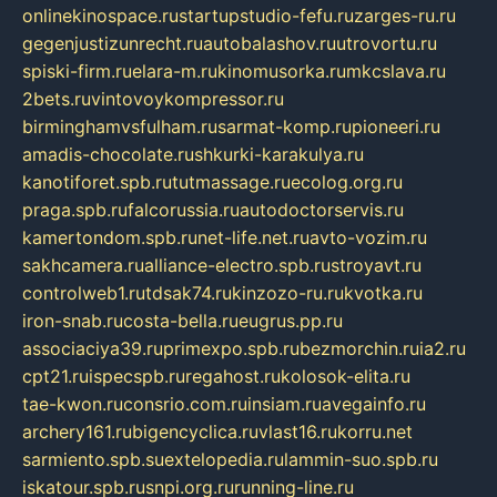
onlinekinospace.ru
startupstudio-fefu.ru
zarges-ru.ru
gegenjustizunrecht.ru
autobalashov.ru
utrovortu.ru
spiski-firm.ru
elara-m.ru
kinomusorka.ru
mkcslava.ru
2bets.ru
vintovoykompressor.ru
birminghamvsfulham.ru
sarmat-komp.ru
pioneeri.ru
amadis-chocolate.ru
shkurki-karakulya.ru
kanotiforet.spb.ru
tutmassage.ru
ecolog.org.ru
praga.spb.ru
falcorussia.ru
autodoctorservis.ru
kamertondom.spb.ru
net-life.net.ru
avto-vozim.ru
sakhcamera.ru
alliance-electro.spb.ru
stroyavt.ru
controlweb1.ru
tdsak74.ru
kinzozo-ru.ru
kvotka.ru
iron-snab.ru
costa-bella.ru
eugrus.pp.ru
associaciya39.ru
primexpo.spb.ru
bezmorchin.ru
ia2.ru
cpt21.ru
ispecspb.ru
regahost.ru
kolosok-elita.ru
tae-kwon.ru
consrio.com.ru
insiam.ru
avegainfo.ru
archery161.ru
bigencyclica.ru
vlast16.ru
korru.net
sarmiento.spb.su
extelopedia.ru
lammin-suo.spb.ru
iskatour.spb.ru
snpi.org.ru
running-line.ru