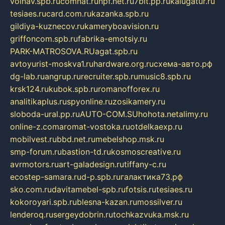
volnav.spb.ru
comnat.ru
npf.net.ru
7bit.pp.ru
kalugatur.ru
tesiaes.ru
card.com.ru
kazanka.spb.ru
gildiya-kuznecov.ru
kameryboavision.ru
griffoncom.spb.ru
fabrika-emotsiy.ru
PARK-MATROSOVA.RU
agat.spb.ru
avtoyurist-moskva1.ru
hardware.org.ru
схема-авто.рф
dg-lab.ru
angrup.ru
recruiter.spb.ru
music8.spb.ru
krsk124.ru
kubok.spb.ru
romanofforex.ru
analitikaplus.ru
spyonline.ru
zosikamery.ru
sloboda-ural.pp.ru
AUTO-COM.SU
hohota.net
alimy.ru
online-z.com
aromat-vostoka.ru
otdelkaexp.ru
mobilvest.ru
bbd.net.ru
mebelshop.msk.ru
smp-forum.ru
bastion-td.ru
kosmoscreative.ru
avrmotors.ru
art-galadesign.ru
tiffany-c.ru
ecostep-samara.ru
d-p.spb.ru
галактика73.рф
sko.com.ru
davitamebel-spb.ru
fotsis.ru
tesiaes.ru
kokoroyari.spb.ru
blesna-kazan.ru
mossilver.ru
lenderoq.ru
sergeydobrin.ru
tochkazvuka.msk.ru