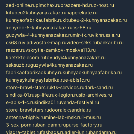
zed-online.ru
pimchax.ru
brazzers-hd.ru
z-host.ru
kitubeu2kuhnyanazakaz.ru
naperekate.ru
kuhnyaofabrikaufabrik.ru
kitubeu-2-kuhnyanazakaz.ru
xehyroo-5-kuhnyanazakaz.ru
cs-68.ru
guzywia-4-kuhnyanazakaz.ru
mir-tk.ru
vlknrussia.ru
cs68.ru
vladivostok-map.ru
video-seks.ru
bankaribi.ru
raszar.ru
vskrytie-zamkov-moskva113.ru
lipetsktelecom.ru
tovudyi4kuhnyanazakaz.ru
seksuzb.ru
guzywia4kuhnyanazakaz.ru
fabrikaofabrikaokuhny.ru
kuhnyaekuhnyaafabrika.ru
kuhnyaykuhnyayfabrika.ru
e-abis1c.ru
store-brawl-stars.ru
kts-services.ru
dark-sand.ru
sindika-01.ru
sp-life.ru
x-legion.ru
sib-archives.ru
e-abis-1-c.ru
sindika01.ru
venda-festival.ru
store-brawlstars.ru
dooraleksandria.ru
antenna-highly.ru
mine-lab-msk.ru
1-mus.ru
3-sex-porn.ru
ban-damn.ru
purse-factory.ru
viagra-tablet.ru
fasbags.ru
adler-jun.ru
bandamn.ru