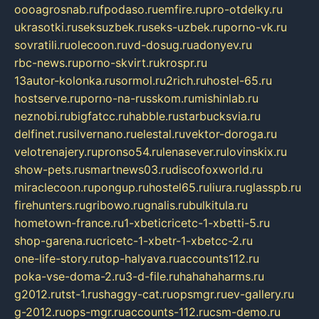
oooagrosnab.ru
fpodaso.ru
emfire.ru
pro-otdelky.ru
ukrasotki.ru
seksuzbek.ru
seks-uzbek.ru
porno-vk.ru
sovratili.ru
olecoon.ru
vd-dosug.ru
adonyev.ru
rbc-news.ru
porno-skvirt.ru
krospr.ru
13autor-kolonka.ru
sormol.ru
2rich.ru
hostel-65.ru
hostserve.ru
porno-na-russkom.ru
mishinlab.ru
neznobi.ru
bigfatcc.ru
habble.ru
starbucksvia.ru
delfinet.ru
silvernano.ru
elestal.ru
vektor-doroga.ru
velotrenajery.ru
pronso54.ru
lenasever.ru
lovinskix.ru
show-pets.ru
smartnews03.ru
discofoxworld.ru
miraclecoon.ru
pongup.ru
hostel65.ru
liura.ru
glasspb.ru
firehunters.ru
gribowo.ru
gnalis.ru
bulkitula.ru
hometown-france.ru
1-xbeticricetc-1-xbetti-5.ru
shop-garena.ru
cricetc-1-xbetr-1-xbetcc-2.ru
one-life-story.ru
top-halyava.ru
accounts112.ru
poka-vse-doma-2.ru
3-d-file.ru
hahahaharms.ru
g2012.ru
tst-1.ru
shaggy-cat.ru
opsmgr.ru
ev-gallery.ru
g-2012.ru
ops-mgr.ru
accounts-112.ru
csm-demo.ru