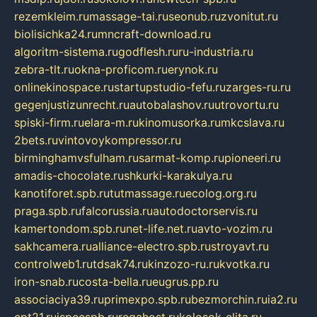
rezemkleim.ru
massage-tai.ru
seonub.ru
zvonitut.ru
biolisichka24.ru
mncraft-download.ru
algoritm-sistema.ru
godflesh.ru
ru-industria.ru
zebra-tlt.ru
okna-proficom.ru
erynok.ru
onlinekinospace.ru
startupstudio-fefu.ru
zarges-ru.ru
gegenjustizunrecht.ru
autobalashov.ru
utrovortu.ru
spiski-firm.ru
elara-m.ru
kinomusorka.ru
mkcslava.ru
2bets.ru
vintovoykompressor.ru
birminghamvsfulham.ru
sarmat-komp.ru
pioneeri.ru
amadis-chocolate.ru
shkurki-karakulya.ru
kanotiforet.spb.ru
tutmassage.ru
ecolog.org.ru
praga.spb.ru
falcorussia.ru
autodoctorservis.ru
kamertondom.spb.ru
net-life.net.ru
avto-vozim.ru
sakhcamera.ru
alliance-electro.spb.ru
stroyavt.ru
controlweb1.ru
tdsak74.ru
kinzozo-ru.ru
kvotka.ru
iron-snab.ru
costa-bella.ru
eugrus.pp.ru
associaciya39.ru
primexpo.spb.ru
bezmorchin.ru
ia2.ru
cpt21.ru
ispecspb.ru
regahost.ru
kolosok-elita.ru