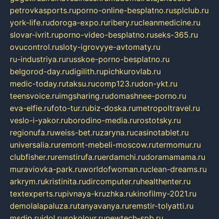
petrovkasports.ru
porno-online-besplatno.ru
splclub.ru
york-life.ru
doroga-expo.ru
ribery.ru
cleanmedicine.ru
slovar-ivrit.ru
porno-video-besplatno.ru
seks-365.ru
ovucontrol.ru
sloty-igrovyye-avtomaty.ru
ru-industriya.ru
russkoe-porno-besplatno.ru
belgorod-day.ru
digilith.ru
pichkurovlab.ru
medic-today.ru
taksu.ru
comp123.ru
don-ykt.ru
teensvoice.ru
imgsharing.ru
domashnee-porno.ru
eva-elfie.ru
foto-tur.ru
biz-doska.ru
metropoltravel.ru
veslo-i-yakor.ru
borodino-media.ru
rostotsky.ru
regionufa.ru
weiss-bet.ru
zaryna.ru
casinotablet.ru
universalia.ru
remont-mebeli-moscow.ru
termomur.ru
clubfisher.ru
remstirufa.ru
erdamchi.ru
doramamama.ru
muraviovka-park.ru
worldofwoman.ru
clean-dreams.ru
arkrym.ru
kristinita.ru
dircomputer.ru
healthenter.ru
textexperts.ru
pivnaya-kruzhka.ru
kinofilmy-2021.ru
demolalapaluza.ru
tanyavanya.ru
remstir-tolyatti.ru
msdip.ru
jdol.ru
sokolovr.ru
newtech-spb.ru