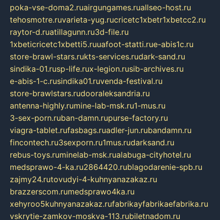
poka-vse-doma2.ru
airgungames.ru
allseo-host.ru
tehosmotre.ru
varieta-yug.ru
cricetc1xbetr1xbetcc2.ru
raytor-d.ru
atillagunn.ru
3d-file.ru
1xbeticricetc1xbetti5.ru
uafoot-statti.ru
e-abis1c.ru
store-brawl-stars.ru
kts-services.ru
dark-sand.ru
sindika-01.ru
sp-life.ru
x-legion.ru
sib-archives.ru
e-abis-1-c.ru
sindika01.ru
venda-festival.ru
store-brawlstars.ru
dooraleksandria.ru
antenna-highly.ru
mine-lab-msk.ru
1-mus.ru
3-sex-porn.ru
ban-damn.ru
purse-factory.ru
viagra-tablet.ru
fasbags.ru
adler-jun.ru
bandamn.ru
fincontech.ru
3sexporn.ru
1mus.ru
darksand.ru
rebus-toys.ru
minelab-msk.ru
alabuga-cityhotel.ru
medsprawo-4-ka.ru
2864420.ru
blagodarenie-spb.ru
zajmy24.ru
tovudyi-4-kuhnyanazakaz.ru
brazzerscom.ru
medsprawo4ka.ru
xehyroo5kuhnyanazakaz.ru
fabrikayfabrikaefabrika.ru
vskrytie-zamkov-moskva-113.ru
biletnadom.ru