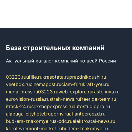
База строительных компаний
Актуальный каталог компаний по всей России
03223.ru
ufille.ru
krasotata.ru
prazdnikdushi.ru
veetbox.ru
cinemapost.ru
ciam-fr.ru
kraft-you.ru
mega-press.ru
03223.ru
web-explore.ru
rastenuya.ru
eurovision-russia.ru
strah-news.ru
freeride-team.ru
itrack-24.ru
sexshopexpress.ru
autostudiopro.ru
alabuga-cityhotel.ru
pornv.ru
atlantpereezd.ru
bud-em-znakomye.ru
a-cdc.ru
elektrostal-news.ru
korolevremont-market.ru
budem-znakomye.ru