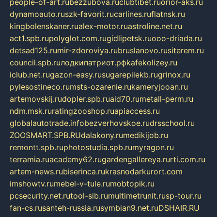
people-of-art.ru
bezzubova.ru
clubtibet.ru
orior-aks.ru
dynamoauto.ru
szk-favorit.ru
carlines.ru
flatnsk.ru
kingbolenskaner.ru
alex-motor.ru
astroline.net.ru
act1.spb.ru
polyglot.com.ru
gidlipetsk.ru
ooo-driada.ru
detsad125.ru
mir-zdoroviya.ru
bruslanovo.ru
siterem.ru
council.spb.ru
лодкипатриот.рф
kafekolizey.ru
iclub.net.ru
gazon-easy.ru
sugarepilekb.ru
grinox.ru
pylesostineco.ru
msts-ozarenie.ru
kameryjooan.ru
artemovskij.ru
dopler.spb.ru
aid70.ru
metall-perm.ru
ndm.msk.ru
ratingzooshop.ru
apiaccess.ru
globalautotrade.info
bezverhovskoe.ru
drsschool.ru
ZOOSMART.SPB.RU
dalakony.ru
medikijob.ru
remontt.spb.ru
photostudia.spb.ru
myragon.ru
terramia.ru
academy62.ru
gardengallereya.ru
rti.com.ru
artem-news.ru
biserinca.ru
krasnodarkurort.com
imshowtv.ru
mebel-v-tule.ru
mobtopik.ru
pcsecurity.net.ru
tool-sib.ru
multimetrunit.ru
sp-tour.ru
fan-cs.ru
santeh-russia.ru
symbian9.net.ru
DSHAIR.RU