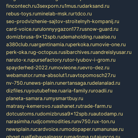
fincontech.ru
3sexporn.ru
1mus.ru
darksand.ru
rebus-toys.ru
minelab-msk.ru
rtdco.ru
seo-prodvizhenie-sajtov-stroitelnyh-kompanij.ru
card-voice.ru
rulonnyygazon177.ru
snow-guard.ru
domizbrusa-9x12spb.ru
demaholding.ru
aalse.ru
a380club.ru
argentinamia.ru
perkoka.ru
movie-one.ru
perk-oka.ru
g-octopus.ru
sibarchives.ru
andreislyusar.ru
naruto-x.ru
pursefactory.ru
tor-lyubov-i-grom.ru
spayderhed-2022.ru
movieone.ru
evro-dez.ru
webamator.ru
ma-absolut1.ru
avtopomosch27.ru
nv-750.ru
news-plain.ru
nertansaga.ru
delanalad.ru
dizfiles.ru
youtubefree.ru
aria-family.ru
roadli.ru
planeta-samara.ru
mysmartbuy.ru
matrasy-kemerovo.ru
ashanet.ru
trade-farm.ru
dotcustoms.ru
domizbrusa9x12spb.ru
autodamp.ru
narasimha.ru
djcommodities.ru
nv750.ru
x-ton.ru
newsplain.ru
cardvoice.ru
modopaper.ru
manunae.ru
gbget.ru
alfeihavsalnassr.ru
madoma.ru
tajuncos.ru