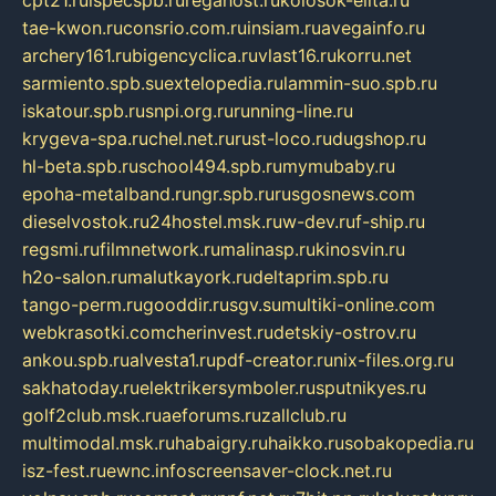
tae-kwon.ru
consrio.com.ru
insiam.ru
avegainfo.ru
archery161.ru
bigencyclica.ru
vlast16.ru
korru.net
sarmiento.spb.su
extelopedia.ru
lammin-suo.spb.ru
iskatour.spb.ru
snpi.org.ru
running-line.ru
krygeva-spa.ru
chel.net.ru
rust-loco.ru
dugshop.ru
hl-beta.spb.ru
school494.spb.ru
mymubaby.ru
epoha-metalband.ru
ngr.spb.ru
rusgosnews.com
dieselvostok.ru
24hostel.msk.ru
w-dev.ru
f-ship.ru
regsmi.ru
filmnetwork.ru
malinasp.ru
kinosvin.ru
h2o-salon.ru
malutkayork.ru
deltaprim.spb.ru
tango-perm.ru
gooddir.ru
sgv.su
multiki-online.com
webkrasotki.com
cherinvest.ru
detskiy-ostrov.ru
ankou.spb.ru
alvesta1.ru
pdf-creator.ru
nix-files.org.ru
sakhatoday.ru
elektrikersymboler.ru
sputnikyes.ru
golf2club.msk.ru
aeforums.ru
zallclub.ru
multimodal.msk.ru
habaigry.ru
haikko.ru
sobakopedia.ru
isz-fest.ru
ewnc.info
screensaver-clock.net.ru