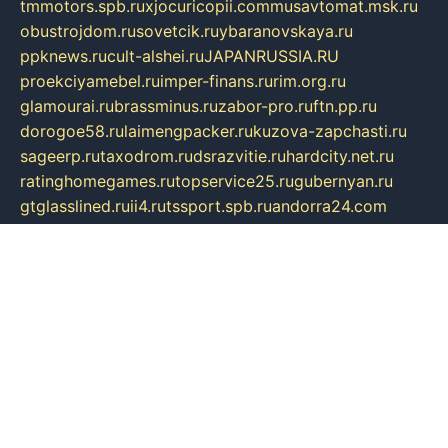
tmmotors.spb.ru
xjocuricopii.com
musavtomat.msk.ru
obustrojdom.ru
sovetcik.ru
ybaranovskaya.ru
ppknews.ru
cult-alshei.ru
JAPANRUSSIA.RU
proekciyamebel.ru
imper-finans.ru
rim.org.ru
glamourai.ru
brassminus.ru
zabor-pro.ru
ftn.pp.ru
dorogoe58.ru
laimengpacker.ru
kuzova-zapchasti.ru
sageerp.ru
taxodrom.ru
dsrazvitie.ru
hardcity.net.ru
ratinghomegames.ru
topservice25.ru
gubernyan.ru
gtglasslined.ru
ii4.ru
tssport.spb.ru
andorra24.com
blackwallstreet.ru
oboimos.ru
optim-doors.com.ru
ikuch.ru
nycr.org.ru
npa21.ru
vremya-ch.spb.ru
desert000.ru
ivtorgi.ru
ifiori.ru
catalog-statei.ru
dcv.org.ru
spetsmaster174.ru
ipkameryhiseeu.ru
dum26.ru
ruspol.spb.ru
fr-opendp.ru
kam-solnyshko.ru
cheyenne-arapaho.ru
sevzapmetal.spb.ru
ted-lapidus.spb.ru
parasite-eliminator.ru
sigma-complete.ru
modernworld.ru
dama-moda.ru
eholot-group.ru
sk-nvkz.ru
DRONGOLD.RU