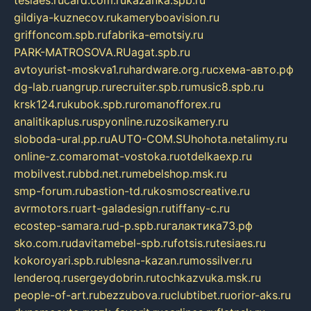
tesiaes.ru
card.com.ru
kazanka.spb.ru
gildiya-kuznecov.ru
kameryboavision.ru
griffoncom.spb.ru
fabrika-emotsiy.ru
PARK-MATROSOVA.RU
agat.spb.ru
avtoyurist-moskva1.ru
hardware.org.ru
схема-авто.рф
dg-lab.ru
angrup.ru
recruiter.spb.ru
music8.spb.ru
krsk124.ru
kubok.spb.ru
romanofforex.ru
analitikaplus.ru
spyonline.ru
zosikamery.ru
sloboda-ural.pp.ru
AUTO-COM.SU
hohota.net
alimy.ru
online-z.com
aromat-vostoka.ru
otdelkaexp.ru
mobilvest.ru
bbd.net.ru
mebelshop.msk.ru
smp-forum.ru
bastion-td.ru
kosmoscreative.ru
avrmotors.ru
art-galadesign.ru
tiffany-c.ru
ecostep-samara.ru
d-p.spb.ru
галактика73.рф
sko.com.ru
davitamebel-spb.ru
fotsis.ru
tesiaes.ru
kokoroyari.spb.ru
blesna-kazan.ru
mossilver.ru
lenderoq.ru
sergeydobrin.ru
tochkazvuka.msk.ru
people-of-art.ru
bezzubova.ru
clubtibet.ru
orior-aks.ru