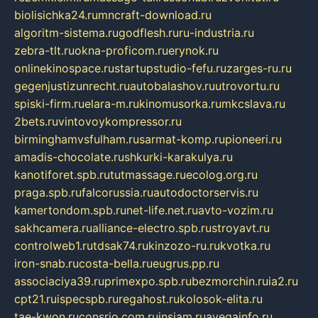
biolisichka24.ru
mncraft-download.ru
algoritm-sistema.ru
godflesh.ru
ru-industria.ru
zebra-tlt.ru
okna-proficom.ru
erynok.ru
onlinekinospace.ru
startupstudio-fefu.ru
zarges-ru.ru
gegenjustizunrecht.ru
autobalashov.ru
utrovortu.ru
spiski-firm.ru
elara-m.ru
kinomusorka.ru
mkcslava.ru
2bets.ru
vintovoykompressor.ru
birminghamvsfulham.ru
sarmat-komp.ru
pioneeri.ru
amadis-chocolate.ru
shkurki-karakulya.ru
kanotiforet.spb.ru
tutmassage.ru
ecolog.org.ru
praga.spb.ru
falcorussia.ru
autodoctorservis.ru
kamertondom.spb.ru
net-life.net.ru
avto-vozim.ru
sakhcamera.ru
alliance-electro.spb.ru
stroyavt.ru
controlweb1.ru
tdsak74.ru
kinzozo-ru.ru
kvotka.ru
iron-snab.ru
costa-bella.ru
eugrus.pp.ru
associaciya39.ru
primexpo.spb.ru
bezmorchin.ru
ia2.ru
cpt21.ru
ispecspb.ru
regahost.ru
kolosok-elita.ru
tae-kwon.ru
consrio.com.ru
insiam.ru
avegainfo.ru