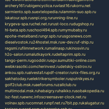
archery161.ru
bigencyclica.ru
vlast16.ru
korru.net
sarmiento.spb.su
extelopedia.ru
lammin-suo.spb.ru
iskatour.spb.ru
snpi.org.ru
running-line.ru
krygeva-spa.ru
chel.net.ru
rust-loco.ru
dugshop.ru
hl-beta.spb.ru
school494.spb.ru
mymubaby.ru
epoha-metalband.ru
ngr.spb.ru
rusgosnews.com
dieselvostok.ru
24hostel.msk.ru
w-dev.ru
f-ship.ru
regsmi.ru
filmnetwork.ru
malinasp.ru
kinosvin.ru
h2o-salon.ru
malutkayork.ru
deltaprim.spb.ru
tango-perm.ru
gooddir.ru
sgv.su
multiki-online.com
webkrasotki.com
cherinvest.ru
detskiy-ostrov.ru
ankou.spb.ru
alvesta1.ru
pdf-creator.ru
nix-files.org.ru
sakhatoday.ru
elektrikersymboler.ru
sputnikyes.ru
golf2club.msk.ru
aeforums.ru
zallclub.ru
multimodal.msk.ru
habaigry.ru
haikko.ru
sobakopedia.ru
isz-fest.ru
ewnc.info
screensaver-clock.net.ru
volnav.spb.ru
comnat.ru
npf.net.ru
7bit.pp.ru
kalugatur.ru