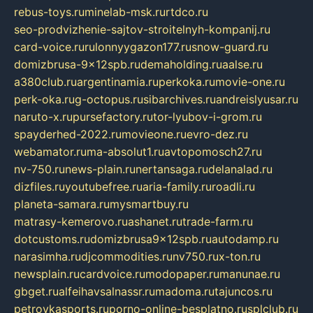
rebus-toys.ru
minelab-msk.ru
rtdco.ru
seo-prodvizhenie-sajtov-stroitelnyh-kompanij.ru
card-voice.ru
rulonnyygazon177.ru
snow-guard.ru
domizbrusa-9x12spb.ru
demaholding.ru
aalse.ru
a380club.ru
argentinamia.ru
perkoka.ru
movie-one.ru
perk-oka.ru
g-octopus.ru
sibarchives.ru
andreislyusar.ru
naruto-x.ru
pursefactory.ru
tor-lyubov-i-grom.ru
spayderhed-2022.ru
movieone.ru
evro-dez.ru
webamator.ru
ma-absolut1.ru
avtopomosch27.ru
nv-750.ru
news-plain.ru
nertansaga.ru
delanalad.ru
dizfiles.ru
youtubefree.ru
aria-family.ru
roadli.ru
planeta-samara.ru
mysmartbuy.ru
matrasy-kemerovo.ru
ashanet.ru
trade-farm.ru
dotcustoms.ru
domizbrusa9x12spb.ru
autodamp.ru
narasimha.ru
djcommodities.ru
nv750.ru
x-ton.ru
newsplain.ru
cardvoice.ru
modopaper.ru
manunae.ru
gbget.ru
alfeihavsalnassr.ru
madoma.ru
tajuncos.ru
petrovkasports.ru
porno-online-besplatno.ru
splclub.ru