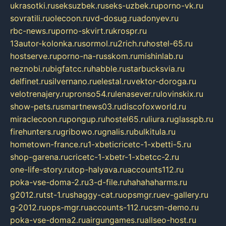
ukrasotki.ru
seksuzbek.ru
seks-uzbek.ru
porno-vk.ru
sovratili.ru
olecoon.ru
vd-dosug.ru
adonyev.ru
rbc-news.ru
porno-skvirt.ru
krospr.ru
13autor-kolonka.ru
sormol.ru
2rich.ru
hostel-65.ru
hostserve.ru
porno-na-russkom.ru
mishinlab.ru
neznobi.ru
bigfatcc.ru
habble.ru
starbucksvia.ru
delfinet.ru
silvernano.ru
elestal.ru
vektor-doroga.ru
velotrenajery.ru
pronso54.ru
lenasever.ru
lovinskix.ru
show-pets.ru
smartnews03.ru
discofoxworld.ru
miraclecoon.ru
pongup.ru
hostel65.ru
liura.ru
glasspb.ru
firehunters.ru
gribowo.ru
gnalis.ru
bulkitula.ru
hometown-france.ru
1-xbeticricetc-1-xbetti-5.ru
shop-garena.ru
cricetc-1-xbetr-1-xbetcc-2.ru
one-life-story.ru
top-halyava.ru
accounts112.ru
poka-vse-doma-2.ru
3-d-file.ru
hahahaharms.ru
g2012.ru
tst-1.ru
shaggy-cat.ru
opsmgr.ru
ev-gallery.ru
g-2012.ru
ops-mgr.ru
accounts-112.ru
csm-demo.ru
poka-vse-doma2.ru
airgungames.ru
allseo-host.ru