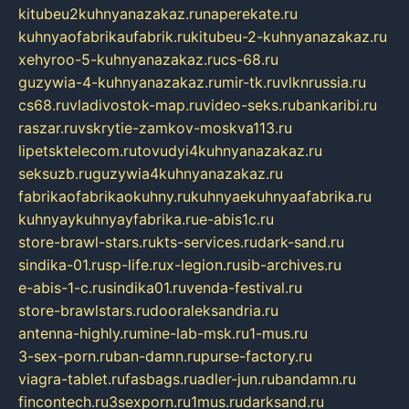
kitubeu2kuhnyanazakaz.ru
naperekate.ru
kuhnyaofabrikaufabrik.ru
kitubeu-2-kuhnyanazakaz.ru
xehyroo-5-kuhnyanazakaz.ru
cs-68.ru
guzywia-4-kuhnyanazakaz.ru
mir-tk.ru
vlknrussia.ru
cs68.ru
vladivostok-map.ru
video-seks.ru
bankaribi.ru
raszar.ru
vskrytie-zamkov-moskva113.ru
lipetsktelecom.ru
tovudyi4kuhnyanazakaz.ru
seksuzb.ru
guzywia4kuhnyanazakaz.ru
fabrikaofabrikaokuhny.ru
kuhnyaekuhnyaafabrika.ru
kuhnyaykuhnyayfabrika.ru
e-abis1c.ru
store-brawl-stars.ru
kts-services.ru
dark-sand.ru
sindika-01.ru
sp-life.ru
x-legion.ru
sib-archives.ru
e-abis-1-c.ru
sindika01.ru
venda-festival.ru
store-brawlstars.ru
dooraleksandria.ru
antenna-highly.ru
mine-lab-msk.ru
1-mus.ru
3-sex-porn.ru
ban-damn.ru
purse-factory.ru
viagra-tablet.ru
fasbags.ru
adler-jun.ru
bandamn.ru
fincontech.ru
3sexporn.ru
1mus.ru
darksand.ru