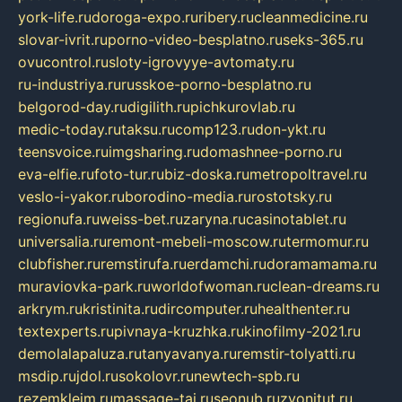
york-life.ru
doroga-expo.ru
ribery.ru
cleanmedicine.ru
slovar-ivrit.ru
porno-video-besplatno.ru
seks-365.ru
ovucontrol.ru
sloty-igrovyye-avtomaty.ru
ru-industriya.ru
russkoe-porno-besplatno.ru
belgorod-day.ru
digilith.ru
pichkurovlab.ru
medic-today.ru
taksu.ru
comp123.ru
don-ykt.ru
teensvoice.ru
imgsharing.ru
domashnee-porno.ru
eva-elfie.ru
foto-tur.ru
biz-doska.ru
metropoltravel.ru
veslo-i-yakor.ru
borodino-media.ru
rostotsky.ru
regionufa.ru
weiss-bet.ru
zaryna.ru
casinotablet.ru
universalia.ru
remont-mebeli-moscow.ru
termomur.ru
clubfisher.ru
remstirufa.ru
erdamchi.ru
doramamama.ru
muraviovka-park.ru
worldofwoman.ru
clean-dreams.ru
arkrym.ru
kristinita.ru
dircomputer.ru
healthenter.ru
textexperts.ru
pivnaya-kruzhka.ru
kinofilmy-2021.ru
demolalapaluza.ru
tanyavanya.ru
remstir-tolyatti.ru
msdip.ru
jdol.ru
sokolovr.ru
newtech-spb.ru
rezemkleim.ru
massage-tai.ru
seonub.ru
zvonitut.ru