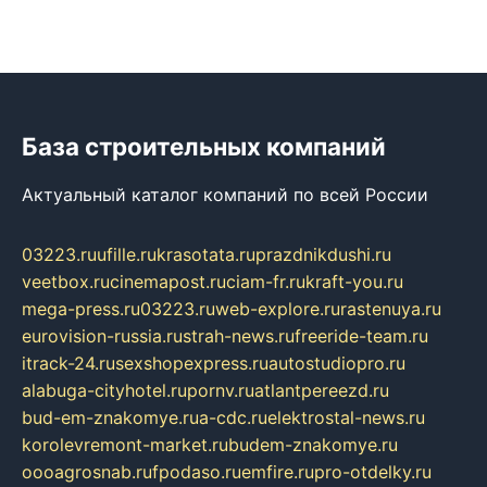
База строительных компаний
Актуальный каталог компаний по всей России
03223.ru
ufille.ru
krasotata.ru
prazdnikdushi.ru
veetbox.ru
cinemapost.ru
ciam-fr.ru
kraft-you.ru
mega-press.ru
03223.ru
web-explore.ru
rastenuya.ru
eurovision-russia.ru
strah-news.ru
freeride-team.ru
itrack-24.ru
sexshopexpress.ru
autostudiopro.ru
alabuga-cityhotel.ru
pornv.ru
atlantpereezd.ru
bud-em-znakomye.ru
a-cdc.ru
elektrostal-news.ru
korolevremont-market.ru
budem-znakomye.ru
oooagrosnab.ru
fpodaso.ru
emfire.ru
pro-otdelky.ru