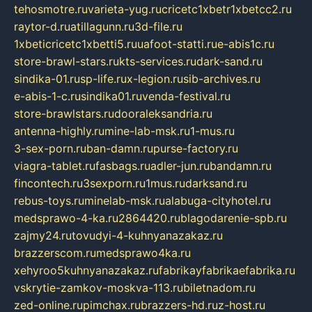
tehosmotre.ru
varieta-yug.ru
cricetc1xbetr1xbetcc2.ru
raytor-d.ru
atillagunn.ru
3d-file.ru
1xbeticricetc1xbetti5.ru
uafoot-statti.ru
e-abis1c.ru
store-brawl-stars.ru
kts-services.ru
dark-sand.ru
sindika-01.ru
sp-life.ru
x-legion.ru
sib-archives.ru
e-abis-1-c.ru
sindika01.ru
venda-festival.ru
store-brawlstars.ru
dooraleksandria.ru
antenna-highly.ru
mine-lab-msk.ru
1-mus.ru
3-sex-porn.ru
ban-damn.ru
purse-factory.ru
viagra-tablet.ru
fasbags.ru
adler-jun.ru
bandamn.ru
fincontech.ru
3sexporn.ru
1mus.ru
darksand.ru
rebus-toys.ru
minelab-msk.ru
alabuga-cityhotel.ru
medsprawo-4-ka.ru
2864420.ru
blagodarenie-spb.ru
zajmy24.ru
tovudyi-4-kuhnyanazakaz.ru
brazzerscom.ru
medsprawo4ka.ru
xehyroo5kuhnyanazakaz.ru
fabrikayfabrikaefabrika.ru
vskrytie-zamkov-moskva-113.ru
biletnadom.ru
zed-online.ru
pimchax.ru
brazzers-hd.ru
z-host.ru