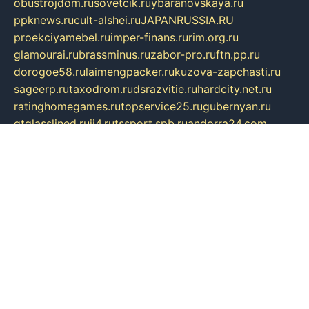
obustrojdom.ru
sovetcik.ru
ybaranovskaya.ru
ppknews.ru
cult-alshei.ru
JAPANRUSSIA.RU
proekciyamebel.ru
imper-finans.ru
rim.org.ru
glamourai.ru
brassminus.ru
zabor-pro.ru
ftn.pp.ru
dorogoe58.ru
laimengpacker.ru
kuzova-zapchasti.ru
sageerp.ru
taxodrom.ru
dsrazvitie.ru
hardcity.net.ru
ratinghomegames.ru
topservice25.ru
gubernyan.ru
gtglasslined.ru
ii4.ru
tssport.spb.ru
andorra24.com
blackwallstreet.ru
oboimos.ru
optim-doors.com.ru
ikuch.ru
nycr.org.ru
npa21.ru
vremya-ch.spb.ru
desert000.ru
ivtorgi.ru
ifiori.ru
catalog-statei.ru
dcv.org.ru
spetsmaster174.ru
ipkameryhiseeu.ru
dum26.ru
ruspol.spb.ru
fr-opendp.ru
kam-solnyshko.ru
cheyenne-arapaho.ru
sevzapmetal.spb.ru
ted-lapidus.spb.ru
parasite-eliminator.ru
sigma-complete.ru
modernworld.ru
dama-moda.ru
eholot-group.ru
sk-nvkz.ru
DRONGOLD.RU
democratia2.ru
i-farmer.ru
mass-sport.org