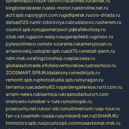
dynamoauto.ru
szk-favorit.ru
carlines.ru
flatnsk.ru
kingbolenskaner.ru
alex-motor.ru
astroline.net.ru
act1.spb.ru
polyglot.com.ru
gidlipetsk.ru
ooo-driada.ru
detsad125.ru
mir-zdoroviya.ru
bruslanovo.ru
siterem.ru
council.spb.ru
лодкипатриот.рф
kafekolizey.ru
iclub.net.ru
gazon-easy.ru
sugarepilekb.ru
grinox.ru
pylesostineco.ru
msts-ozarenie.ru
kameryjooan.ru
artemovskij.ru
dopler.spb.ru
aid70.ru
metall-perm.ru
ndm.msk.ru
ratingzooshop.ru
apiaccess.ru
globalautotrade.info
bezverhovskoe.ru
drsschool.ru
ZOOSMART.SPB.RU
dalakony.ru
medikijob.ru
remontt.spb.ru
photostudia.spb.ru
myragon.ru
terramia.ru
academy62.ru
gardengallereya.ru
rti.com.ru
artem-news.ru
biserinca.ru
krasnodarkurort.com
imshowtv.ru
mebel-v-tule.ru
mobtopik.ru
pcsecurity.net.ru
tool-sib.ru
multimetrunit.ru
sp-tour.ru
fan-cs.ru
santeh-russia.ru
symbian9.net.ru
DSHAIR.RU
tmmotors.spb.ru
xjocuricopii.com
musavtomat.msk.ru