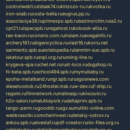
controlweb1.ru
tdsak74.ru
kinzozo-ru.ru
kvotka.ru
iron-snab.ru
costa-bella.ru
eugrus.pp.ru
associaciya39.ru
primexpo.spb.ru
bezmorchin.ru
ia2.ru
cpt21.ru
ispecspb.ru
regahost.ru
kolosok-elita.ru
tae-kwon.ru
consrio.com.ru
insiam.ru
avegainfo.ru
archery161.ru
bigencyclica.ru
vlast16.ru
korru.net
sarmiento.spb.su
extelopedia.ru
lammin-suo.spb.ru
iskatour.spb.ru
snpi.org.ru
running-line.ru
krygeva-spa.ru
chel.net.ru
rust-loco.ru
dugshop.ru
hl-beta.spb.ru
school494.spb.ru
mymubaby.ru
epoha-metalband.ru
ngr.spb.ru
rusgosnews.com
dieselvostok.ru
24hostel.msk.ru
w-dev.ru
f-ship.ru
regsmi.ru
filmnetwork.ru
malinasp.ru
kinosvin.ru
h2o-salon.ru
malutkayork.ru
deltaprim.spb.ru
tango-perm.ru
gooddir.ru
sgv.su
multiki-online.com
webkrasotki.com
cherinvest.ru
detskiy-ostrov.ru
ankou.spb.ru
alvesta1.ru
pdf-creator.ru
nix-files.org.ru
sakhatoday.ru
elektrikersymboler.ru
sputnikyes.ru