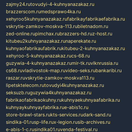
zajmy24.ru
tovudyi-4-kuhnyanazakaz.ru
brazzerscom.ru
medsprawo4ka.ru
xehyroo5kuhnyanazakaz.ru
fabrikayfabrikaefabrika.ru
vskrytie-zamkov-moskva-113.ru
biletnadom.ru
zed-online.ru
pimchax.ru
brazzers-hd.ru
z-host.ru
kitubeu2kuhnyanazakaz.ru
naperekate.ru
kuhnyaofabrikaufabrik.ru
kitubeu-2-kuhnyanazakaz.ru
xehyroo-5-kuhnyanazakaz.ru
cs-68.ru
guzywia-4-kuhnyanazakaz.ru
mir-tk.ru
vlknrussia.ru
cs68.ru
vladivostok-map.ru
video-seks.ru
bankaribi.ru
raszar.ru
vskrytie-zamkov-moskva113.ru
lipetsktelecom.ru
tovudyi4kuhnyanazakaz.ru
seksuzb.ru
guzywia4kuhnyanazakaz.ru
fabrikaofabrikaokuhny.ru
kuhnyaekuhnyaafabrika.ru
kuhnyaykuhnyayfabrika.ru
e-abis1c.ru
store-brawl-stars.ru
kts-services.ru
dark-sand.ru
sindika-01.ru
sp-life.ru
x-legion.ru
sib-archives.ru
e-abis-1-c.ru
sindika01.ru
venda-festival.ru