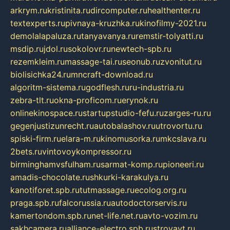
arkrym.ru
kristinita.ru
dircomputer.ru
healthenter.ru
textexperts.ru
pivnaya-kruzhka.ru
kinofilmy-2021.ru
demolalapaluza.ru
tanyavanya.ru
remstir-tolyatti.ru
msdip.ru
jdol.ru
sokolovr.ru
newtech-spb.ru
rezemkleim.ru
massage-tai.ru
seonub.ru
zvonitut.ru
biolisichka24.ru
mncraft-download.ru
algoritm-sistema.ru
godflesh.ru
ru-industria.ru
zebra-tlt.ru
okna-proficom.ru
erynok.ru
onlinekinospace.ru
startupstudio-fefu.ru
zarges-ru.ru
gegenjustizunrecht.ru
autobalashov.ru
utrovortu.ru
spiski-firm.ru
elara-m.ru
kinomusorka.ru
mkcslava.ru
2bets.ru
vintovoykompressor.ru
birminghamvsfulham.ru
sarmat-komp.ru
pioneeri.ru
amadis-chocolate.ru
shkurki-karakulya.ru
kanotiforet.spb.ru
tutmassage.ru
ecolog.org.ru
praga.spb.ru
falcorussia.ru
autodoctorservis.ru
kamertondom.spb.ru
net-life.net.ru
avto-vozim.ru
sakhcamera.ru
alliance-electro.spb.ru
stroyavt.ru