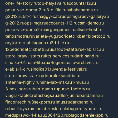
one-life-story.ru
top-halyava.ru
accounts112.ru
poka-vse-doma-2.ru
3-d-file.ru
hahahaharms.ru
g2012.ru
tst-1.ru
shaggy-cat.ru
opsmgr.ru
ev-gallery.ru
g-2012.ru
ops-mgr.ru
accounts-112.ru
csm-demo.ru
poka-vse-doma2.ru
airgungames.ru
allseo-host.ru
tehosmotre.ru
varieta-yug.ru
cricetc1xbetr1xbetcc2.ru
raytor-d.ru
atillagunn.ru
3d-file.ru
1xbeticricetc1xbetti5.ru
uafoot-statti.ru
e-abis1c.ru
store-brawl-stars.ru
kts-services.ru
dark-sand.ru
sindika-01.ru
sp-life.ru
x-legion.ru
sib-archives.ru
e-abis-1-c.ru
sindika01.ru
venda-festival.ru
store-brawlstars.ru
dooraleksandria.ru
antenna-highly.ru
mine-lab-msk.ru
1-mus.ru
3-sex-porn.ru
ban-damn.ru
purse-factory.ru
viagra-tablet.ru
fasbags.ru
adler-jun.ru
bandamn.ru
fincontech.ru
3sexporn.ru
1mus.ru
darksand.ru
rebus-toys.ru
minelab-msk.ru
alabuga-cityhotel.ru
medsprawo-4-ka.ru
2864420.ru
blagodarenie-spb.ru