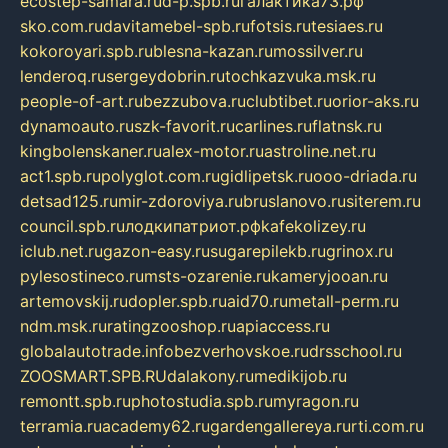
ecostep-samara.ru
d-p.spb.ru
галактика73.рф
sko.com.ru
davitamebel-spb.ru
fotsis.ru
tesiaes.ru
kokoroyari.spb.ru
blesna-kazan.ru
mossilver.ru
lenderoq.ru
sergeydobrin.ru
tochkazvuka.msk.ru
people-of-art.ru
bezzubova.ru
clubtibet.ru
orior-aks.ru
dynamoauto.ru
szk-favorit.ru
carlines.ru
flatnsk.ru
kingbolenskaner.ru
alex-motor.ru
astroline.net.ru
act1.spb.ru
polyglot.com.ru
gidlipetsk.ru
ooo-driada.ru
detsad125.ru
mir-zdoroviya.ru
bruslanovo.ru
siterem.ru
council.spb.ru
лодкипатриот.рф
kafekolizey.ru
iclub.net.ru
gazon-easy.ru
sugarepilekb.ru
grinox.ru
pylesostineco.ru
msts-ozarenie.ru
kameryjooan.ru
artemovskij.ru
dopler.spb.ru
aid70.ru
metall-perm.ru
ndm.msk.ru
ratingzooshop.ru
apiaccess.ru
globalautotrade.info
bezverhovskoe.ru
drsschool.ru
ZOOSMART.SPB.RU
dalakony.ru
medikijob.ru
remontt.spb.ru
photostudia.spb.ru
myragon.ru
terramia.ru
academy62.ru
gardengallereya.ru
rti.com.ru