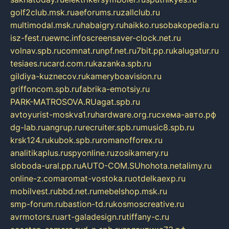
golf2club.msk.ru
aeforums.ru
zallclub.ru
multimodal.msk.ru
habaigry.ru
haikko.ru
sobakopedia.ru
isz-fest.ru
ewnc.info
screensaver-clock.net.ru
volnav.spb.ru
comnat.ru
npf.net.ru
7bit.pp.ru
kalugatur.ru
tesiaes.ru
card.com.ru
kazanka.spb.ru
gildiya-kuznecov.ru
kameryboavision.ru
griffoncom.spb.ru
fabrika-emotsiy.ru
PARK-MATROSOVA.RU
agat.spb.ru
avtoyurist-moskva1.ru
hardware.org.ru
схема-авто.рф
dg-lab.ru
angrup.ru
recruiter.spb.ru
music8.spb.ru
krsk124.ru
kubok.spb.ru
romanofforex.ru
analitikaplus.ru
spyonline.ru
zosikamery.ru
sloboda-ural.pp.ru
AUTO-COM.SU
hohota.net
alimy.ru
online-z.com
aromat-vostoka.ru
otdelkaexp.ru
mobilvest.ru
bbd.net.ru
mebelshop.msk.ru
smp-forum.ru
bastion-td.ru
kosmoscreative.ru
avrmotors.ru
art-galadesign.ru
tiffany-c.ru