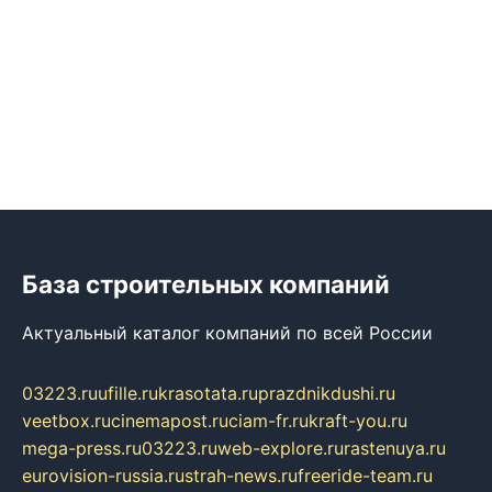
База строительных компаний
Актуальный каталог компаний по всей России
03223.ru
ufille.ru
krasotata.ru
prazdnikdushi.ru
veetbox.ru
cinemapost.ru
ciam-fr.ru
kraft-you.ru
mega-press.ru
03223.ru
web-explore.ru
rastenuya.ru
eurovision-russia.ru
strah-news.ru
freeride-team.ru