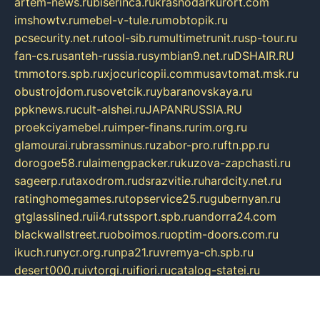
artem-news.ru
biserinca.ru
krasnodarkurort.com
imshowtv.ru
mebel-v-tule.ru
mobtopik.ru
pcsecurity.net.ru
tool-sib.ru
multimetrunit.ru
sp-tour.ru
fan-cs.ru
santeh-russia.ru
symbian9.net.ru
DSHAIR.RU
tmmotors.spb.ru
xjocuricopii.com
musavtomat.msk.ru
obustrojdom.ru
sovetcik.ru
ybaranovskaya.ru
ppknews.ru
cult-alshei.ru
JAPANRUSSIA.RU
proekciyamebel.ru
imper-finans.ru
rim.org.ru
glamourai.ru
brassminus.ru
zabor-pro.ru
ftn.pp.ru
dorogoe58.ru
laimengpacker.ru
kuzova-zapchasti.ru
sageerp.ru
taxodrom.ru
dsrazvitie.ru
hardcity.net.ru
ratinghomegames.ru
topservice25.ru
gubernyan.ru
gtglasslined.ru
ii4.ru
tssport.spb.ru
andorra24.com
blackwallstreet.ru
oboimos.ru
optim-doors.com.ru
ikuch.ru
nycr.org.ru
npa21.ru
vremya-ch.spb.ru
desert000.ru
ivtorgi.ru
ifiori.ru
catalog-statei.ru
dcv.org.ru
spetsmaster174.ru
ipkameryhiseeu.ru
dum26.ru
ruspol.spb.ru
fr-opendp.ru
kam-solnyshko.ru