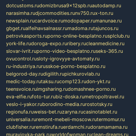
dotcustoms.ru
domizbrusa9x12spb.ru
autodamp.ru
narasimha.ru
djcommodities.ru
nv750.ru
x-ton.ru
newsplain.ru
cardvoice.ru
modopaper.ru
manunae.ru
gbget.ru
alfeihavsalnassr.ru
madoma.ru
tajuncos.ru
petrovkasports.ru
porno-online-besplatno.ru
splclub.ru
york-life.ru
doroga-expo.ru
ribery.ru
cleanmedicine.ru
slovar-ivrit.ru
porno-video-besplatno.ru
seks-365.ru
ovucontrol.ru
sloty-igrovyye-avtomaty.ru
ru-industriya.ru
russkoe-porno-besplatno.ru
belgorod-day.ru
digilith.ru
pichkurovlab.ru
medic-today.ru
taksu.ru
comp123.ru
don-ykt.ru
teensvoice.ru
imgsharing.ru
domashnee-porno.ru
eva-elfie.ru
foto-tur.ru
biz-doska.ru
metropoltravel.ru
veslo-i-yakor.ru
borodino-media.ru
rostotsky.ru
regionufa.ru
weiss-bet.ru
zaryna.ru
casinotablet.ru
universalia.ru
remont-mebeli-moscow.ru
termomur.ru
clubfisher.ru
remstirufa.ru
erdamchi.ru
doramamama.ru
muraviovka-park.ru
worldofwoman.ru
clean-dreams.ru