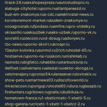
itrack-24.ru
sexshopexpress.ru
autostudiopro.ru
alabuga-cityhotel.ru
pornv.ru
atlantpereezd.ru
bud-em-znakomye.ru
a-cdc.ru
elektrostal-news.ru
korolevremont-market.ru
budem-znakomye.ru
oooagrosnab.ru
fpodaso.ru
emfire.ru
pro-otdelky.ru
ukrasotki.ru
seksuzbek.ru
seks-uzbek.ru
porno-vk.ru
sovratili.ru
olecoon.ru
vd-dosug.ru
adonyev.ru
rbc-news.ru
porno-skvirt.ru
krospr.ru
13autor-kolonka.ru
sormol.ru
2rich.ru
hostel-65.ru
hostserve.ru
porno-na-russkom.ru
mishinlab.ru
neznobi.ru
bigfatcc.ru
habble.ru
starbucksvia.ru
delfinet.ru
silvernano.ru
elestal.ru
vektor-doroga.ru
velotrenajery.ru
pronso54.ru
lenasever.ru
lovinskix.ru
show-pets.ru
smartnews03.ru
discofoxworld.ru
miraclecoon.ru
pongup.ru
hostel65.ru
liura.ru
glasspb.ru
firehunters.ru
gribowo.ru
gnalis.ru
bulkitula.ru
hometown-france.ru
1-xbeticricetc-1-xbetti-5.ru
shop-garena.ru
cricetc-1-xbetr-1-xbetcc-2.ru