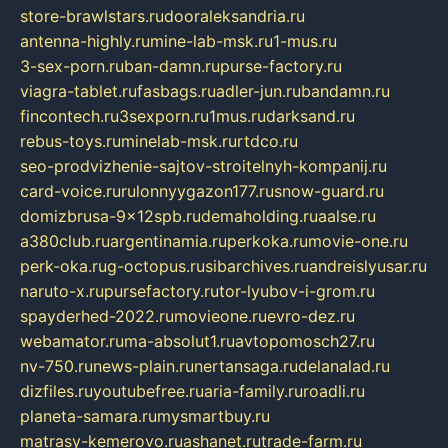
store-brawlstars.ru
dooraleksandria.ru
antenna-highly.ru
mine-lab-msk.ru
1-mus.ru
3-sex-porn.ru
ban-damn.ru
purse-factory.ru
viagra-tablet.ru
fasbags.ru
adler-jun.ru
bandamn.ru
fincontech.ru
3sexporn.ru
1mus.ru
darksand.ru
rebus-toys.ru
minelab-msk.ru
rtdco.ru
seo-prodvizhenie-sajtov-stroitelnyh-kompanij.ru
card-voice.ru
rulonnyygazon177.ru
snow-guard.ru
domizbrusa-9x12spb.ru
demaholding.ru
aalse.ru
a380club.ru
argentinamia.ru
perkoka.ru
movie-one.ru
perk-oka.ru
g-octopus.ru
sibarchives.ru
andreislyusar.ru
naruto-x.ru
pursefactory.ru
tor-lyubov-i-grom.ru
spayderhed-2022.ru
movieone.ru
evro-dez.ru
webamator.ru
ma-absolut1.ru
avtopomosch27.ru
nv-750.ru
news-plain.ru
nertansaga.ru
delanalad.ru
dizfiles.ru
youtubefree.ru
aria-family.ru
roadli.ru
planeta-samara.ru
mysmartbuy.ru
matrasy-kemerovo.ru
ashanet.ru
trade-farm.ru