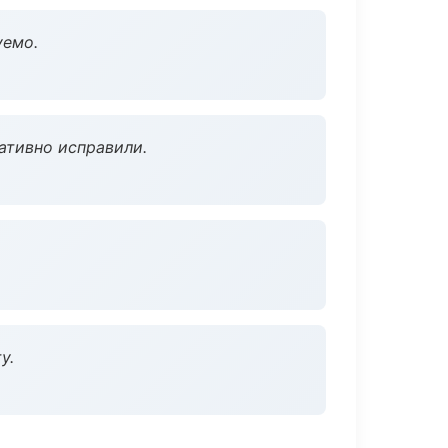
уемо.
ативно исправили.
у.