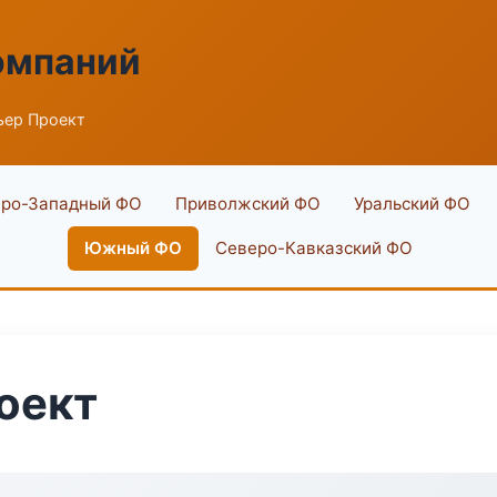
омпаний
ьер Проект
ро-Западный ФО
Приволжский ФО
Уральский ФО
Южный ФО
Северо-Кавказский ФО
оект