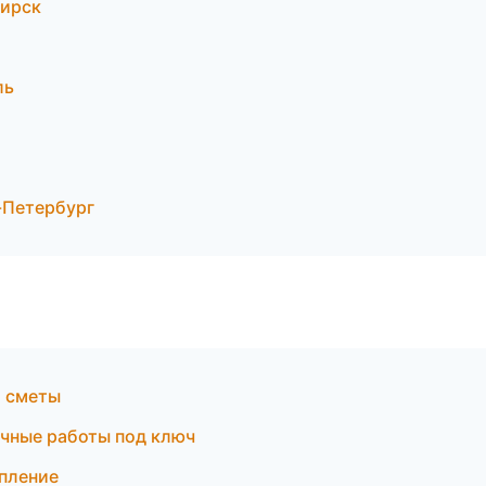
бирск
ль
-Петербург
и сметы
чные работы под ключ
пление