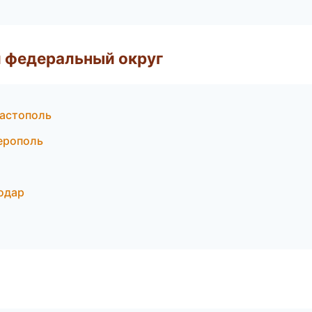
 федеральный округ
астополь
ерополь
одар