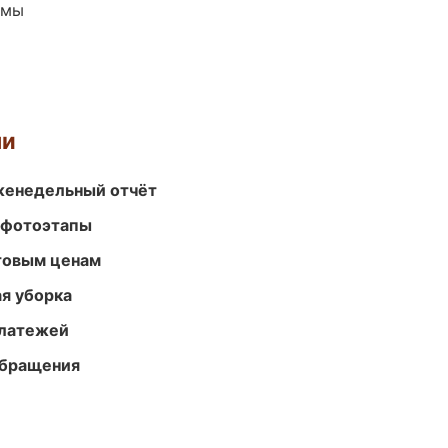
емы
ми
женедельный отчёт
 фотоэтапы
птовым ценам
ая уборка
платежей
обращения