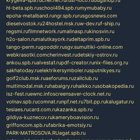
krygeva-spa.ru
chel.net.ru
rust-loco.ru
dugshop.ru
hl-beta.spb.ru
school494.spb.ru
mymubaby.ru
epoha-metalband.ru
ngr.spb.ru
rusgosnews.com
dieselvostok.ru
24hostel.msk.ru
w-dev.ru
f-ship.ru
regsmi.ru
filmnetwork.ru
malinasp.ru
kinosvin.ru
h2o-salon.ru
malutkayork.ru
deltaprim.spb.ru
tango-perm.ru
gooddir.ru
sgv.su
multiki-online.com
webkrasotki.com
cherinvest.ru
detskiy-ostrov.ru
ankou.spb.ru
alvesta1.ru
pdf-creator.ru
nix-files.org.ru
sakhatoday.ru
elektrikersymboler.ru
sputnikyes.ru
golf2club.msk.ru
aeforums.ru
zallclub.ru
multimodal.msk.ru
habaigry.ru
haikko.ru
sobakopedia.ru
isz-fest.ru
ewnc.info
screensaver-clock.net.ru
volnav.spb.ru
comnat.ru
npf.net.ru
7bit.pp.ru
kalugatur.ru
tesiaes.ru
card.com.ru
kazanka.spb.ru
gildiya-kuznecov.ru
kameryboavision.ru
griffoncom.spb.ru
fabrika-emotsiy.ru
PARK-MATROSOVA.RU
agat.spb.ru