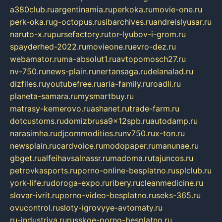
a380club.ru
argentinamia.ru
perkoka.ru
movie-one.ru
perk-oka.ru
g-octopus.ru
sibarchives.ru
andreislyusar.ru
naruto-x.ru
pursefactory.ru
tor-lyubov-i-grom.ru
spayderhed-2022.ru
movieone.ru
evro-dez.ru
webamator.ru
ma-absolut1.ru
avtopomosch27.ru
nv-750.ru
news-plain.ru
nertansaga.ru
delanalad.ru
dizfiles.ru
youtubefree.ru
aria-family.ru
roadli.ru
planeta-samara.ru
mysmartbuy.ru
matrasy-kemerovo.ru
ashanet.ru
trade-farm.ru
dotcustoms.ru
domizbrusa9x12spb.ru
autodamp.ru
narasimha.ru
djcommodities.ru
nv750.ru
x-ton.ru
newsplain.ru
cardvoice.ru
modopaper.ru
manunae.ru
gbget.ru
alfeihavsalnassr.ru
madoma.ru
tajuncos.ru
petrovkasports.ru
porno-online-besplatno.ru
splclub.ru
york-life.ru
doroga-expo.ru
ribery.ru
cleanmedicine.ru
slovar-ivrit.ru
porno-video-besplatno.ru
seks-365.ru
ovucontrol.ru
sloty-igrovyye-avtomaty.ru
ru-industriya.ru
russkoe-porno-besplatno.ru