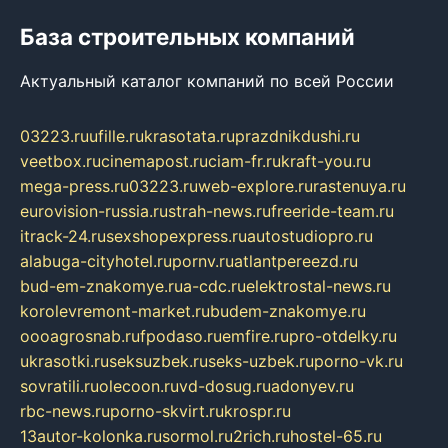
База строительных компаний
Актуальный каталог компаний по всей России
03223.ru
ufille.ru
krasotata.ru
prazdnikdushi.ru
veetbox.ru
cinemapost.ru
ciam-fr.ru
kraft-you.ru
mega-press.ru
03223.ru
web-explore.ru
rastenuya.ru
eurovision-russia.ru
strah-news.ru
freeride-team.ru
itrack-24.ru
sexshopexpress.ru
autostudiopro.ru
alabuga-cityhotel.ru
pornv.ru
atlantpereezd.ru
bud-em-znakomye.ru
a-cdc.ru
elektrostal-news.ru
korolevremont-market.ru
budem-znakomye.ru
oooagrosnab.ru
fpodaso.ru
emfire.ru
pro-otdelky.ru
ukrasotki.ru
seksuzbek.ru
seks-uzbek.ru
porno-vk.ru
sovratili.ru
olecoon.ru
vd-dosug.ru
adonyev.ru
rbc-news.ru
porno-skvirt.ru
krospr.ru
13autor-kolonka.ru
sormol.ru
2rich.ru
hostel-65.ru