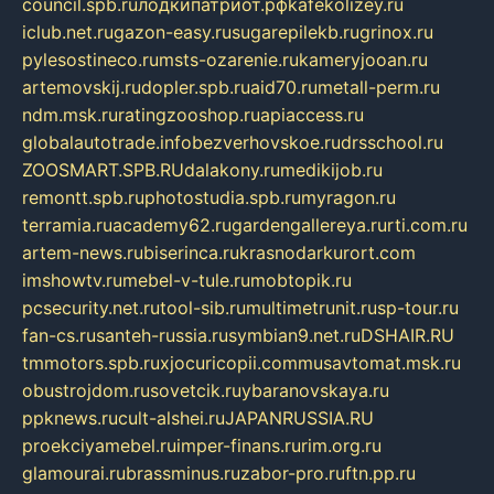
council.spb.ru
лодкипатриот.рф
kafekolizey.ru
iclub.net.ru
gazon-easy.ru
sugarepilekb.ru
grinox.ru
pylesostineco.ru
msts-ozarenie.ru
kameryjooan.ru
artemovskij.ru
dopler.spb.ru
aid70.ru
metall-perm.ru
ndm.msk.ru
ratingzooshop.ru
apiaccess.ru
globalautotrade.info
bezverhovskoe.ru
drsschool.ru
ZOOSMART.SPB.RU
dalakony.ru
medikijob.ru
remontt.spb.ru
photostudia.spb.ru
myragon.ru
terramia.ru
academy62.ru
gardengallereya.ru
rti.com.ru
artem-news.ru
biserinca.ru
krasnodarkurort.com
imshowtv.ru
mebel-v-tule.ru
mobtopik.ru
pcsecurity.net.ru
tool-sib.ru
multimetrunit.ru
sp-tour.ru
fan-cs.ru
santeh-russia.ru
symbian9.net.ru
DSHAIR.RU
tmmotors.spb.ru
xjocuricopii.com
musavtomat.msk.ru
obustrojdom.ru
sovetcik.ru
ybaranovskaya.ru
ppknews.ru
cult-alshei.ru
JAPANRUSSIA.RU
proekciyamebel.ru
imper-finans.ru
rim.org.ru
glamourai.ru
brassminus.ru
zabor-pro.ru
ftn.pp.ru