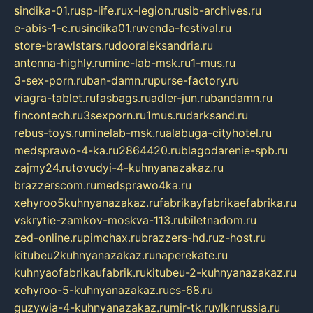
sindika-01.ru
sp-life.ru
x-legion.ru
sib-archives.ru
e-abis-1-c.ru
sindika01.ru
venda-festival.ru
store-brawlstars.ru
dooraleksandria.ru
antenna-highly.ru
mine-lab-msk.ru
1-mus.ru
3-sex-porn.ru
ban-damn.ru
purse-factory.ru
viagra-tablet.ru
fasbags.ru
adler-jun.ru
bandamn.ru
fincontech.ru
3sexporn.ru
1mus.ru
darksand.ru
rebus-toys.ru
minelab-msk.ru
alabuga-cityhotel.ru
medsprawo-4-ka.ru
2864420.ru
blagodarenie-spb.ru
zajmy24.ru
tovudyi-4-kuhnyanazakaz.ru
brazzerscom.ru
medsprawo4ka.ru
xehyroo5kuhnyanazakaz.ru
fabrikayfabrikaefabrika.ru
vskrytie-zamkov-moskva-113.ru
biletnadom.ru
zed-online.ru
pimchax.ru
brazzers-hd.ru
z-host.ru
kitubeu2kuhnyanazakaz.ru
naperekate.ru
kuhnyaofabrikaufabrik.ru
kitubeu-2-kuhnyanazakaz.ru
xehyroo-5-kuhnyanazakaz.ru
cs-68.ru
guzywia-4-kuhnyanazakaz.ru
mir-tk.ru
vlknrussia.ru