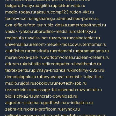
belgorod-day.ru
digilith.ru
pichkurovlab.ru
medic-today.ru
taksu.ru
comp123.ru
don-ykt.ru
teensvoice.ru
imgsharing.ru
domashnee-porno.ru
eva-elfie.ru
foto-tur.ru
biz-doska.ru
metropoltravel.ru
veslo-i-yakor.ru
borodino-media.ru
rostotsky.ru
regionufa.ru
weiss-bet.ru
zaryna.ru
casinotablet.ru
universalia.ru
remont-mebeli-moscow.ru
termomur.ru
clubfisher.ru
remstirufa.ru
erdamchi.ru
doramamama.ru
muraviovka-park.ru
worldofwoman.ru
clean-dreams.ru
arkrym.ru
kristinita.ru
dircomputer.ru
healthenter.ru
textexperts.ru
pivnaya-kruzhka.ru
kinofilmy-2021.ru
demolalapaluza.ru
tanyavanya.ru
remstir-tolyatti.ru
msdip.ru
jdol.ru
sokolovr.ru
newtech-spb.ru
rezemkleim.ru
massage-tai.ru
seonub.ru
zvonitut.ru
biolisichka24.ru
mncraft-download.ru
algoritm-sistema.ru
godflesh.ru
ru-industria.ru
zebra-tlt.ru
okna-proficom.ru
erynok.ru
onlinekinospace.ru
startupstudio-fefu.ru
zarges-ru.ru