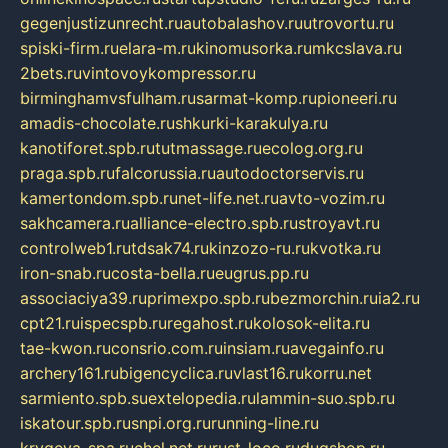
gegenjustizunrecht.ru
autobalashov.ru
utrovortu.ru
spiski-firm.ru
elara-m.ru
kinomusorka.ru
mkcslava.ru
2bets.ru
vintovoykompressor.ru
birminghamvsfulham.ru
sarmat-komp.ru
pioneeri.ru
amadis-chocolate.ru
shkurki-karakulya.ru
kanotiforet.spb.ru
tutmassage.ru
ecolog.org.ru
praga.spb.ru
falcorussia.ru
autodoctorservis.ru
kamertondom.spb.ru
net-life.net.ru
avto-vozim.ru
sakhcamera.ru
alliance-electro.spb.ru
stroyavt.ru
controlweb1.ru
tdsak74.ru
kinzozo-ru.ru
kvotka.ru
iron-snab.ru
costa-bella.ru
eugrus.pp.ru
associaciya39.ru
primexpo.spb.ru
bezmorchin.ru
ia2.ru
cpt21.ru
ispecspb.ru
regahost.ru
kolosok-elita.ru
tae-kwon.ru
consrio.com.ru
insiam.ru
avegainfo.ru
archery161.ru
bigencyclica.ru
vlast16.ru
korru.net
sarmiento.spb.su
extelopedia.ru
lammin-suo.spb.ru
iskatour.spb.ru
snpi.org.ru
running-line.ru