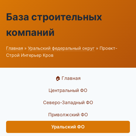
База строительных
компаний
Главная
»
Уральский федеральный округ
» Проект-
Строй Интерьер Кров
🏠 Главная
Центральный ФО
Северо-Западный ФО
Приволжский ФО
Уральский ФО