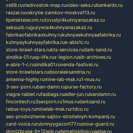
cs68.ru
vladivostok-map.ru
video-seks.ru
bankaribi.ru
raszar.ru
vskrytie-zamkov-moskva113.ru
lipetsktelecom.ru
tovudyi4kuhnyanazakaz.ru
seksuzb.ru
guzywia4kuhnyanazakaz.ru
fabrikaofabrikaokuhny.ru
kuhnyaekuhnyaafabrika.ru
kuhnyaykuhnyayfabrika.ru
e-abis1c.ru
store-brawl-stars.ru
kts-services.ru
dark-sand.ru
sindika-01.ru
sp-life.ru
x-legion.ru
sib-archives.ru
e-abis-1-c.ru
sindika01.ru
venda-festival.ru
store-brawlstars.ru
dooraleksandria.ru
antenna-highly.ru
mine-lab-msk.ru
1-mus.ru
3-sex-porn.ru
ban-damn.ru
purse-factory.ru
viagra-tablet.ru
fasbags.ru
adler-jun.ru
bandamn.ru
fincontech.ru
3sexporn.ru
1mus.ru
darksand.ru
rebus-toys.ru
minelab-msk.ru
rtdco.ru
seo-prodvizhenie-sajtov-stroitelnyh-kompanij.ru
card-voice.ru
rulonnyygazon177.ru
snow-guard.ru
domizbrusa-9x12spb.ru
demaholding.ru
aalse.ru