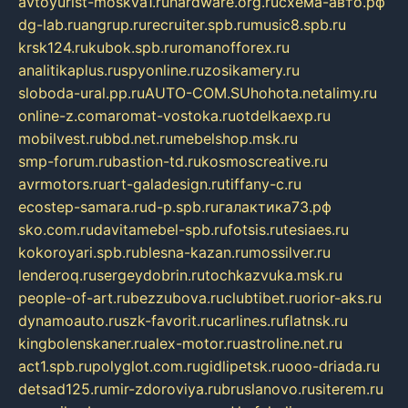
avtoyurist-moskva1.ru
hardware.org.ru
схема-авто.рф
dg-lab.ru
angrup.ru
recruiter.spb.ru
music8.spb.ru
krsk124.ru
kubok.spb.ru
romanofforex.ru
analitikaplus.ru
spyonline.ru
zosikamery.ru
sloboda-ural.pp.ru
AUTO-COM.SU
hohota.net
alimy.ru
online-z.com
aromat-vostoka.ru
otdelkaexp.ru
mobilvest.ru
bbd.net.ru
mebelshop.msk.ru
smp-forum.ru
bastion-td.ru
kosmoscreative.ru
avrmotors.ru
art-galadesign.ru
tiffany-c.ru
ecostep-samara.ru
d-p.spb.ru
галактика73.рф
sko.com.ru
davitamebel-spb.ru
fotsis.ru
tesiaes.ru
kokoroyari.spb.ru
blesna-kazan.ru
mossilver.ru
lenderoq.ru
sergeydobrin.ru
tochkazvuka.msk.ru
people-of-art.ru
bezzubova.ru
clubtibet.ru
orior-aks.ru
dynamoauto.ru
szk-favorit.ru
carlines.ru
flatnsk.ru
kingbolenskaner.ru
alex-motor.ru
astroline.net.ru
act1.spb.ru
polyglot.com.ru
gidlipetsk.ru
ooo-driada.ru
detsad125.ru
mir-zdoroviya.ru
bruslanovo.ru
siterem.ru