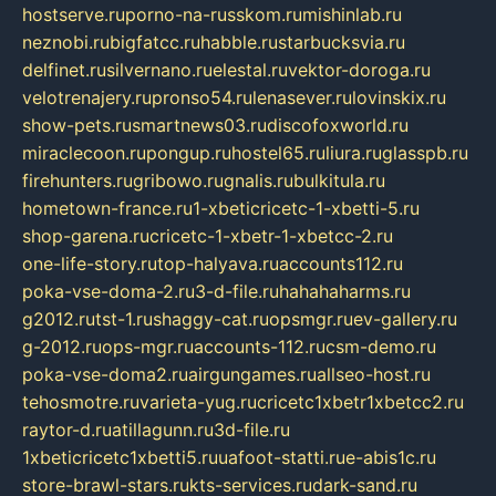
hostserve.ru
porno-na-russkom.ru
mishinlab.ru
neznobi.ru
bigfatcc.ru
habble.ru
starbucksvia.ru
delfinet.ru
silvernano.ru
elestal.ru
vektor-doroga.ru
velotrenajery.ru
pronso54.ru
lenasever.ru
lovinskix.ru
show-pets.ru
smartnews03.ru
discofoxworld.ru
miraclecoon.ru
pongup.ru
hostel65.ru
liura.ru
glasspb.ru
firehunters.ru
gribowo.ru
gnalis.ru
bulkitula.ru
hometown-france.ru
1-xbeticricetc-1-xbetti-5.ru
shop-garena.ru
cricetc-1-xbetr-1-xbetcc-2.ru
one-life-story.ru
top-halyava.ru
accounts112.ru
poka-vse-doma-2.ru
3-d-file.ru
hahahaharms.ru
g2012.ru
tst-1.ru
shaggy-cat.ru
opsmgr.ru
ev-gallery.ru
g-2012.ru
ops-mgr.ru
accounts-112.ru
csm-demo.ru
poka-vse-doma2.ru
airgungames.ru
allseo-host.ru
tehosmotre.ru
varieta-yug.ru
cricetc1xbetr1xbetcc2.ru
raytor-d.ru
atillagunn.ru
3d-file.ru
1xbeticricetc1xbetti5.ru
uafoot-statti.ru
e-abis1c.ru
store-brawl-stars.ru
kts-services.ru
dark-sand.ru