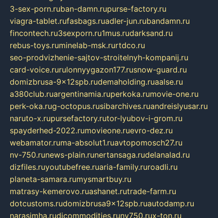
3-sex-porn.ru
ban-damn.ru
purse-factory.ru
viagra-tablet.ru
fasbags.ru
adler-jun.ru
bandamn.ru
fincontech.ru
3sexporn.ru
1mus.ru
darksand.ru
rebus-toys.ru
minelab-msk.ru
rtdco.ru
seo-prodvizhenie-sajtov-stroitelnyh-kompanij.ru
card-voice.ru
rulonnyygazon177.ru
snow-guard.ru
domizbrusa-9x12spb.ru
demaholding.ru
aalse.ru
a380club.ru
argentinamia.ru
perkoka.ru
movie-one.ru
perk-oka.ru
g-octopus.ru
sibarchives.ru
andreislyusar.ru
naruto-x.ru
pursefactory.ru
tor-lyubov-i-grom.ru
spayderhed-2022.ru
movieone.ru
evro-dez.ru
webamator.ru
ma-absolut1.ru
avtopomosch27.ru
nv-750.ru
news-plain.ru
nertansaga.ru
delanalad.ru
dizfiles.ru
youtubefree.ru
aria-family.ru
roadli.ru
planeta-samara.ru
mysmartbuy.ru
matrasy-kemerovo.ru
ashanet.ru
trade-farm.ru
dotcustoms.ru
domizbrusa9x12spb.ru
autodamp.ru
narasimha.ru
djcommodities.ru
nv750.ru
x-ton.ru