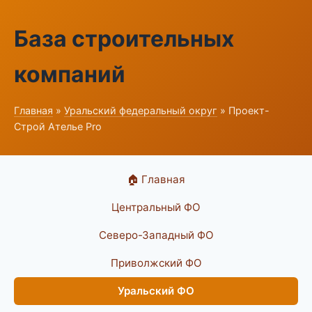
База строительных
компаний
Главная
»
Уральский федеральный округ
» Проект-
Строй Ателье Pro
🏠 Главная
Центральный ФО
Северо-Западный ФО
Приволжский ФО
Уральский ФО