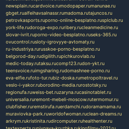
newsplain.ru
cardvoice.ru
modopaper.ru
manunae.ru
gbget.ru
alfeihavsalnassr.ru
madoma.ru
tajuncos.ru
petrovkasports.ru
porno-online-besplatno.ru
splclub.ru
york-life.ru
doroga-expo.ru
ribery.ru
cleanmedicine.ru
slovar-ivrit.ru
porno-video-besplatno.ru
seks-365.ru
ovucontrol.ru
sloty-igrovyye-avtomaty.ru
ru-industriya.ru
russkoe-porno-besplatno.ru
belgorod-day.ru
digilith.ru
pichkurovlab.ru
medic-today.ru
taksu.ru
comp123.ru
don-ykt.ru
teensvoice.ru
imgsharing.ru
domashnee-porno.ru
eva-elfie.ru
foto-tur.ru
biz-doska.ru
metropoltravel.ru
veslo-i-yakor.ru
borodino-media.ru
rostotsky.ru
regionufa.ru
weiss-bet.ru
zaryna.ru
casinotablet.ru
universalia.ru
remont-mebeli-moscow.ru
termomur.ru
clubfisher.ru
remstirufa.ru
erdamchi.ru
doramamama.ru
muraviovka-park.ru
worldofwoman.ru
clean-dreams.ru
arkrym.ru
kristinita.ru
dircomputer.ru
healthenter.ru
textexperts.ru
pivnaya-kruzhka.ru
kinofilmy-2021.ru