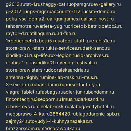
g2012.ru
tst-1.ru
shaggy-cat.ru
opsmgr.ru
ev-gallery.ru
g-2012.ru
ops-mgr.ru
accounts-112.ru
csm-demo.ru
poka-vse-doma2.ru
airgungames.ru
allseo-host.ru
tehosmotre.ru
varieta-yug.ru
cricetc1xbetr1xbetcc2.ru
raytor-d.ru
atillagunn.ru
3d-file.ru
1xbeticricetc1xbetti5.ru
uafoot-statti.ru
e-abis1c.ru
store-brawl-stars.ru
kts-services.ru
dark-sand.ru
sindika-01.ru
sp-life.ru
x-legion.ru
sib-archives.ru
e-abis-1-c.ru
sindika01.ru
venda-festival.ru
store-brawlstars.ru
dooraleksandria.ru
antenna-highly.ru
mine-lab-msk.ru
1-mus.ru
3-sex-porn.ru
ban-damn.ru
purse-factory.ru
viagra-tablet.ru
fasbags.ru
adler-jun.ru
bandamn.ru
fincontech.ru
3sexporn.ru
1mus.ru
darksand.ru
rebus-toys.ru
minelab-msk.ru
alabuga-cityhotel.ru
medsprawo-4-ka.ru
2864420.ru
blagodarenie-spb.ru
zajmy24.ru
tovudyi-4-kuhnyanazakaz.ru
brazzerscom.ru
medsprawo4ka.ru