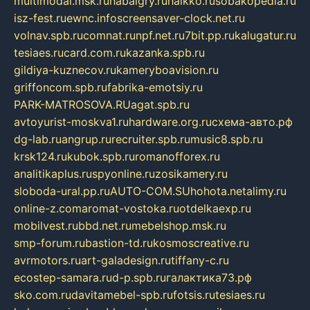
multimodal.msk.ru
habaigry.ru
haikko.ru
sobakopedia.ru
isz-fest.ru
ewnc.info
screensaver-clock.net.ru
volnav.spb.ru
comnat.ru
npf.net.ru
7bit.pp.ru
kalugatur.ru
tesiaes.ru
card.com.ru
kazanka.spb.ru
gildiya-kuznecov.ru
kameryboavision.ru
griffoncom.spb.ru
fabrika-emotsiy.ru
PARK-MATROSOVA.RU
agat.spb.ru
avtoyurist-moskva1.ru
hardware.org.ru
схема-авто.рф
dg-lab.ru
angrup.ru
recruiter.spb.ru
music8.spb.ru
krsk124.ru
kubok.spb.ru
romanofforex.ru
analitikaplus.ru
spyonline.ru
zosikamery.ru
sloboda-ural.pp.ru
AUTO-COM.SU
hohota.net
alimy.ru
online-z.com
aromat-vostoka.ru
otdelkaexp.ru
mobilvest.ru
bbd.net.ru
mebelshop.msk.ru
smp-forum.ru
bastion-td.ru
kosmoscreative.ru
avrmotors.ru
art-galadesign.ru
tiffany-c.ru
ecostep-samara.ru
d-p.spb.ru
галактика73.рф
sko.com.ru
davitamebel-spb.ru
fotsis.ru
tesiaes.ru