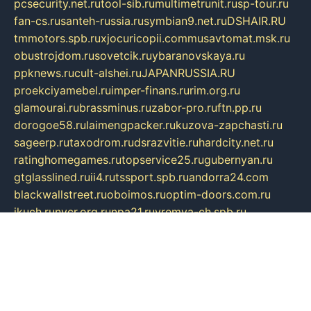
pcsecurity.net.ru
tool-sib.ru
multimetrunit.ru
sp-tour.ru
fan-cs.ru
santeh-russia.ru
symbian9.net.ru
DSHAIR.RU
tmmotors.spb.ru
xjocuricopii.com
musavtomat.msk.ru
obustrojdom.ru
sovetcik.ru
ybaranovskaya.ru
ppknews.ru
cult-alshei.ru
JAPANRUSSIA.RU
proekciyamebel.ru
imper-finans.ru
rim.org.ru
glamourai.ru
brassminus.ru
zabor-pro.ru
ftn.pp.ru
dorogoe58.ru
laimengpacker.ru
kuzova-zapchasti.ru
sageerp.ru
taxodrom.ru
dsrazvitie.ru
hardcity.net.ru
ratinghomegames.ru
topservice25.ru
gubernyan.ru
gtglasslined.ru
ii4.ru
tssport.spb.ru
andorra24.com
blackwallstreet.ru
oboimos.ru
optim-doors.com.ru
ikuch.ru
nycr.org.ru
npa21.ru
vremya-ch.spb.ru
desert000.ru
ivtorgi.ru
ifiori.ru
catalog-statei.ru
dcv.org.ru
spetsmaster174.ru
ipkameryhiseeu.ru
dum26.ru
ruspol.spb.ru
fr-opendp.ru
kam-solnyshko.ru
cheyenne-arapaho.ru
sevzapmetal.spb.ru
ted-lapidus.spb.ru
parasite-eliminator.ru