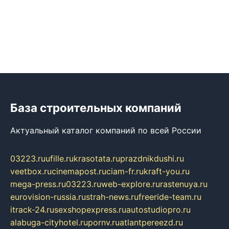
База строительных компаний
Актуальный каталог компаний по всей России
03223.ru
ufille.ru
krasotata.ru
prazdnikdushi.ru
veetbox.ru
cinemapost.ru
ciam-fr.ru
kraft-you.ru
mega-press.ru
03223.ru
web-explore.ru
rastenuya.ru
eurovision-russia.ru
strah-news.ru
freeride-team.ru
itrack-24.ru
sexshopexpress.ru
autostudiopro.ru
alabuga-cityhotel.ru
pornv.ru
atlantpereezd.ru