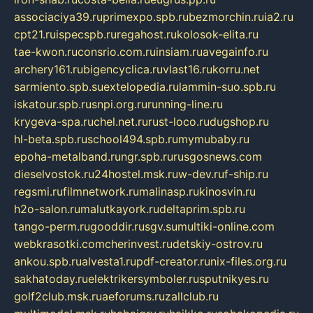
associaciya39.ru
primexpo.spb.ru
bezmorchin.ru
ia2.ru
cpt21.ru
ispecspb.ru
regahost.ru
kolosok-elita.ru
tae-kwon.ru
consrio.com.ru
insiam.ru
avegainfo.ru
archery161.ru
bigencyclica.ru
vlast16.ru
korru.net
sarmiento.spb.su
extelopedia.ru
lammin-suo.spb.ru
iskatour.spb.ru
snpi.org.ru
running-line.ru
krygeva-spa.ru
chel.net.ru
rust-loco.ru
dugshop.ru
hl-beta.spb.ru
school494.spb.ru
mymubaby.ru
epoha-metalband.ru
ngr.spb.ru
rusgosnews.com
dieselvostok.ru
24hostel.msk.ru
w-dev.ru
f-ship.ru
regsmi.ru
filmnetwork.ru
malinasp.ru
kinosvin.ru
h2o-salon.ru
malutkayork.ru
deltaprim.spb.ru
tango-perm.ru
gooddir.ru
sgv.su
multiki-online.com
webkrasotki.com
cherinvest.ru
detskiy-ostrov.ru
ankou.spb.ru
alvesta1.ru
pdf-creator.ru
nix-files.org.ru
sakhatoday.ru
elektrikersymboler.ru
sputnikyes.ru
golf2club.msk.ru
aeforums.ru
zallclub.ru