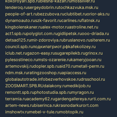
kokoroyari.spb.ru
blesna-kazan.ru
mossilver.ru
lenderoq.ru
sergeydobrin.ru
tochkazvuka.msk.ru
people-of-art.ru
bezzubova.ru
clubtibet.ru
orior-aks.ru
dynamoauto.ru
szk-favorit.ru
carlines.ru
flatnsk.ru
kingbolenskaner.ru
alex-motor.ru
astroline.net.ru
act1.spb.ru
polyglot.com.ru
gidlipetsk.ru
ooo-driada.ru
detsad125.ru
mir-zdoroviya.ru
bruslanovo.ru
siterem.ru
council.spb.ru
лодкипатриот.рф
kafekolizey.ru
iclub.net.ru
gazon-easy.ru
sugarepilekb.ru
grinox.ru
pylesostineco.ru
msts-ozarenie.ru
kameryjooan.ru
artemovskij.ru
dopler.spb.ru
aid70.ru
metall-perm.ru
ndm.msk.ru
ratingzooshop.ru
apiaccess.ru
globalautotrade.info
bezverhovskoe.ru
drsschool.ru
ZOOSMART.SPB.RU
dalakony.ru
medikijob.ru
remontt.spb.ru
photostudia.spb.ru
myragon.ru
terramia.ru
academy62.ru
gardengallereya.ru
rti.com.ru
artem-news.ru
biserinca.ru
krasnodarkurort.com
imshowtv.ru
mebel-v-tule.ru
mobtopik.ru