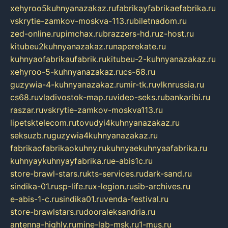
xehyroo5kuhnyanazakaz.ru
fabrikayfabrikaefabrika.ru
vskrytie-zamkov-moskva-113.ru
biletnadom.ru
zed-online.ru
pimchax.ru
brazzers-hd.ru
z-host.ru
kitubeu2kuhnyanazakaz.ru
naperekate.ru
kuhnyaofabrikaufabrik.ru
kitubeu-2-kuhnyanazakaz.ru
xehyroo-5-kuhnyanazakaz.ru
cs-68.ru
guzywia-4-kuhnyanazakaz.ru
mir-tk.ru
vlknrussia.ru
cs68.ru
vladivostok-map.ru
video-seks.ru
bankaribi.ru
raszar.ru
vskrytie-zamkov-moskva113.ru
lipetsktelecom.ru
tovudyi4kuhnyanazakaz.ru
seksuzb.ru
guzywia4kuhnyanazakaz.ru
fabrikaofabrikaokuhny.ru
kuhnyaekuhnyaafabrika.ru
kuhnyaykuhnyayfabrika.ru
e-abis1c.ru
store-brawl-stars.ru
kts-services.ru
dark-sand.ru
sindika-01.ru
sp-life.ru
x-legion.ru
sib-archives.ru
e-abis-1-c.ru
sindika01.ru
venda-festival.ru
store-brawlstars.ru
dooraleksandria.ru
antenna-highly.ru
mine-lab-msk.ru
1-mus.ru