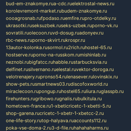
bud-em-znakomye.ru
a-cdc.ru
elektrostal-news.ru
korolevremont-market.ru
budem-znakomye.ru
oooagrosnab.ru
fpodaso.ru
emfire.ru
pro-otdelky.ru
ukrasotki.ru
seksuzbek.ru
seks-uzbek.ru
porno-vk.ru
sovratili.ru
olecoon.ru
vd-dosug.ru
adonyev.ru
rbc-news.ru
porno-skvirt.ru
krospr.ru
13autor-kolonka.ru
sormol.ru
2rich.ru
hostel-65.ru
hostserve.ru
porno-na-russkom.ru
mishinlab.ru
neznobi.ru
bigfatcc.ru
habble.ru
starbucksvia.ru
delfinet.ru
silvernano.ru
elestal.ru
vektor-doroga.ru
velotrenajery.ru
pronso54.ru
lenasever.ru
lovinskix.ru
show-pets.ru
smartnews03.ru
discofoxworld.ru
miraclecoon.ru
pongup.ru
hostel65.ru
liura.ru
glasspb.ru
firehunters.ru
gribowo.ru
gnalis.ru
bulkitula.ru
hometown-france.ru
1-xbeticricetc-1-xbetti-5.ru
shop-garena.ru
cricetc-1-xbetr-1-xbetcc-2.ru
one-life-story.ru
top-halyava.ru
accounts112.ru
poka-vse-doma-2.ru
3-d-file.ru
hahahaharms.ru