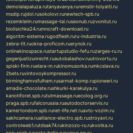
demolalapaluza.ru
tanyavanya.ru
remstir-tolyatti.ru
msdip.ru
jdol.ru
sokolovr.ru
newtech-spb.ru
rezemkleim.ru
massage-tai.ru
seonub.ru
zvonitut.ru
biolisichka24.ru
mncraft-download.ru
algoritm-sistema.ru
godflesh.ru
ru-industria.ru
zebra-tlt.ru
okna-proficom.ru
erynok.ru
onlinekinospace.ru
startupstudio-fefu.ru
zarges-ru.ru
gegenjustizunrecht.ru
autobalashov.ru
utrovortu.ru
spiski-firm.ru
elara-m.ru
kinomusorka.ru
mkcslava.ru
2bets.ru
vintovoykompressor.ru
birminghamvsfulham.ru
sarmat-komp.ru
pioneeri.ru
amadis-chocolate.ru
shkurki-karakulya.ru
kanotiforet.spb.ru
tutmassage.ru
ecolog.org.ru
praga.spb.ru
falcorussia.ru
autodoctorservis.ru
kamertondom.spb.ru
net-life.net.ru
avto-vozim.ru
sakhcamera.ru
alliance-electro.spb.ru
stroyavt.ru
controlweb1.ru
tdsak74.ru
kinzozo-ru.ru
kvotka.ru
iron-snab.ru
costa-bella.ru
eugrus.pp.ru