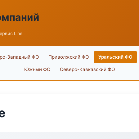
омпаний
рвис Line
ро-Западный ФО
Приволжский ФО
Уральский ФО
Южный ФО
Северо-Кавказский ФО
e