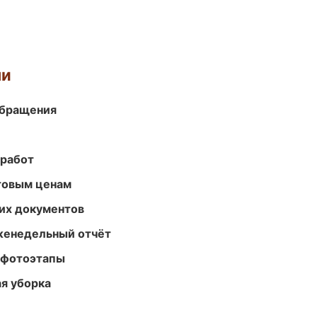
ми
обращения
 работ
птовым ценам
их документов
женедельный отчёт
 фотоэтапы
ая уборка