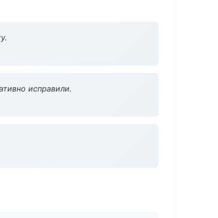
у.
ативно исправили.