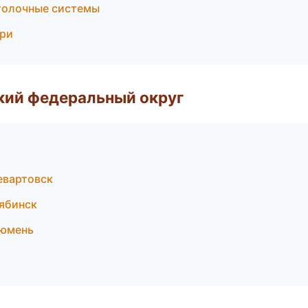
толочные системы
ери
ский федеральный округ
евартовск
ябинск
Тюмень