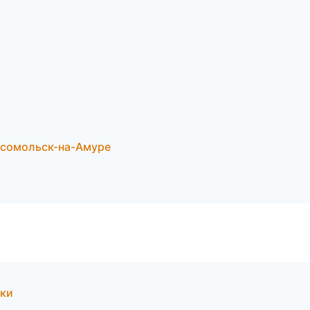
мсомольск-на-Амуре
оки