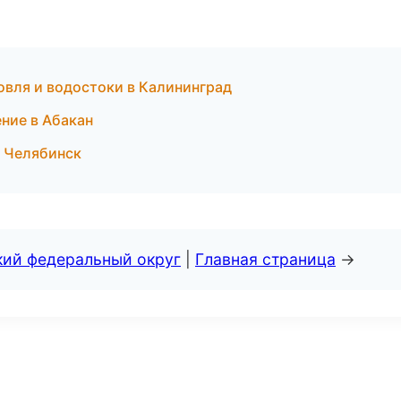
вля и водостоки в Калининград
ние в Абакан
в Челябинск
кий федеральный округ
|
Главная страница
→