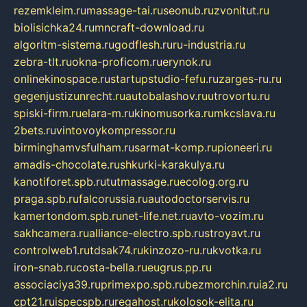
rezemkleim.ru
massage-tai.ru
seonub.ru
zvonitut.ru
biolisichka24.ru
mncraft-download.ru
algoritm-sistema.ru
godflesh.ru
ru-industria.ru
zebra-tlt.ru
okna-proficom.ru
erynok.ru
onlinekinospace.ru
startupstudio-fefu.ru
zarges-ru.ru
gegenjustizunrecht.ru
autobalashov.ru
utrovortu.ru
spiski-firm.ru
elara-m.ru
kinomusorka.ru
mkcslava.ru
2bets.ru
vintovoykompressor.ru
birminghamvsfulham.ru
sarmat-komp.ru
pioneeri.ru
amadis-chocolate.ru
shkurki-karakulya.ru
kanotiforet.spb.ru
tutmassage.ru
ecolog.org.ru
praga.spb.ru
falcorussia.ru
autodoctorservis.ru
kamertondom.spb.ru
net-life.net.ru
avto-vozim.ru
sakhcamera.ru
alliance-electro.spb.ru
stroyavt.ru
controlweb1.ru
tdsak74.ru
kinzozo-ru.ru
kvotka.ru
iron-snab.ru
costa-bella.ru
eugrus.pp.ru
associaciya39.ru
primexpo.spb.ru
bezmorchin.ru
ia2.ru
cpt21.ru
ispecspb.ru
regahost.ru
kolosok-elita.ru