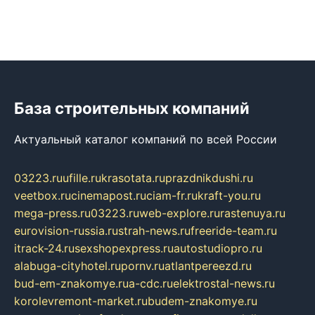
База строительных компаний
Актуальный каталог компаний по всей России
03223.ru
ufille.ru
krasotata.ru
prazdnikdushi.ru
veetbox.ru
cinemapost.ru
ciam-fr.ru
kraft-you.ru
mega-press.ru
03223.ru
web-explore.ru
rastenuya.ru
eurovision-russia.ru
strah-news.ru
freeride-team.ru
itrack-24.ru
sexshopexpress.ru
autostudiopro.ru
alabuga-cityhotel.ru
pornv.ru
atlantpereezd.ru
bud-em-znakomye.ru
a-cdc.ru
elektrostal-news.ru
korolevremont-market.ru
budem-znakomye.ru