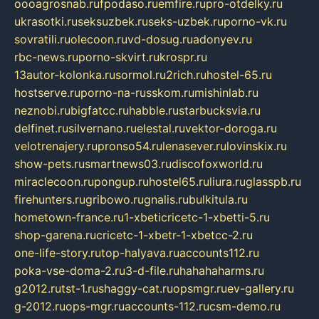
oooagrosnab.ru
fpodaso.ru
emfire.ru
pro-otdelky.ru
ukrasotki.ru
seksuzbek.ru
seks-uzbek.ru
porno-vk.ru
sovratili.ru
olecoon.ru
vd-dosug.ru
adonyev.ru
rbc-news.ru
porno-skvirt.ru
krospr.ru
13autor-kolonka.ru
sormol.ru
2rich.ru
hostel-65.ru
hostserve.ru
porno-na-russkom.ru
mishinlab.ru
neznobi.ru
bigfatcc.ru
habble.ru
starbucksvia.ru
delfinet.ru
silvernano.ru
elestal.ru
vektor-doroga.ru
velotrenajery.ru
pronso54.ru
lenasever.ru
lovinskix.ru
show-pets.ru
smartnews03.ru
discofoxworld.ru
miraclecoon.ru
pongup.ru
hostel65.ru
liura.ru
glasspb.ru
firehunters.ru
gribowo.ru
gnalis.ru
bulkitula.ru
hometown-france.ru
1-xbeticricetc-1-xbetti-5.ru
shop-garena.ru
cricetc-1-xbetr-1-xbetcc-2.ru
one-life-story.ru
top-halyava.ru
accounts112.ru
poka-vse-doma-2.ru
3-d-file.ru
hahahaharms.ru
g2012.ru
tst-1.ru
shaggy-cat.ru
opsmgr.ru
ev-gallery.ru
g-2012.ru
ops-mgr.ru
accounts-112.ru
csm-demo.ru