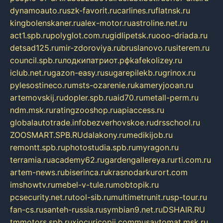
dynamoauto.ru
szk-favorit.ru
carlines.ru
flatnsk.ru
kingbolenskaner.ru
alex-motor.ru
astroline.net.ru
act1.spb.ru
polyglot.com.ru
gidlipetsk.ru
ooo-driada.ru
detsad125.ru
mir-zdoroviya.ru
bruslanovo.ru
siterem.ru
council.spb.ru
лодкипатриот.рф
kafekolizey.ru
iclub.net.ru
gazon-easy.ru
sugarepilekb.ru
grinox.ru
pylesostineco.ru
msts-ozarenie.ru
kameryjooan.ru
artemovskij.ru
dopler.spb.ru
aid70.ru
metall-perm.ru
ndm.msk.ru
ratingzooshop.ru
apiaccess.ru
globalautotrade.info
bezverhovskoe.ru
drsschool.ru
ZOOSMART.SPB.RU
dalakony.ru
medikijob.ru
remontt.spb.ru
photostudia.spb.ru
myragon.ru
terramia.ru
academy62.ru
gardengallereya.ru
rti.com.ru
artem-news.ru
biserinca.ru
krasnodarkurort.com
imshowtv.ru
mebel-v-tule.ru
mobtopik.ru
pcsecurity.net.ru
tool-sib.ru
multimetrunit.ru
sp-tour.ru
fan-cs.ru
santeh-russia.ru
symbian9.net.ru
DSHAIR.RU
tmmotors.spb.ru
xjocuricopii.com
musavtomat.msk.ru