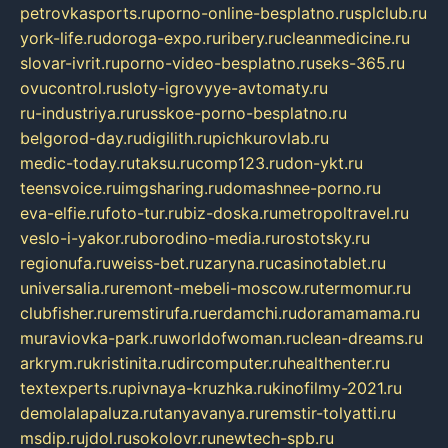
petrovkasports.ru
porno-online-besplatno.ru
splclub.ru
york-life.ru
doroga-expo.ru
ribery.ru
cleanmedicine.ru
slovar-ivrit.ru
porno-video-besplatno.ru
seks-365.ru
ovucontrol.ru
sloty-igrovyye-avtomaty.ru
ru-industriya.ru
russkoe-porno-besplatno.ru
belgorod-day.ru
digilith.ru
pichkurovlab.ru
medic-today.ru
taksu.ru
comp123.ru
don-ykt.ru
teensvoice.ru
imgsharing.ru
domashnee-porno.ru
eva-elfie.ru
foto-tur.ru
biz-doska.ru
metropoltravel.ru
veslo-i-yakor.ru
borodino-media.ru
rostotsky.ru
regionufa.ru
weiss-bet.ru
zaryna.ru
casinotablet.ru
universalia.ru
remont-mebeli-moscow.ru
termomur.ru
clubfisher.ru
remstirufa.ru
erdamchi.ru
doramamama.ru
muraviovka-park.ru
worldofwoman.ru
clean-dreams.ru
arkrym.ru
kristinita.ru
dircomputer.ru
healthenter.ru
textexperts.ru
pivnaya-kruzhka.ru
kinofilmy-2021.ru
demolalapaluza.ru
tanyavanya.ru
remstir-tolyatti.ru
msdip.ru
jdol.ru
sokolovr.ru
newtech-spb.ru