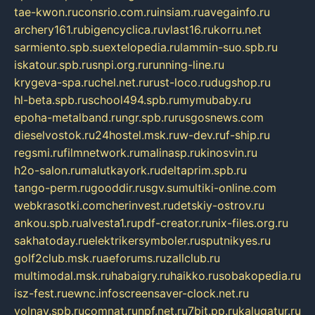
tae-kwon.ru
consrio.com.ru
insiam.ru
avegainfo.ru
archery161.ru
bigencyclica.ru
vlast16.ru
korru.net
sarmiento.spb.su
extelopedia.ru
lammin-suo.spb.ru
iskatour.spb.ru
snpi.org.ru
running-line.ru
krygeva-spa.ru
chel.net.ru
rust-loco.ru
dugshop.ru
hl-beta.spb.ru
school494.spb.ru
mymubaby.ru
epoha-metalband.ru
ngr.spb.ru
rusgosnews.com
dieselvostok.ru
24hostel.msk.ru
w-dev.ru
f-ship.ru
regsmi.ru
filmnetwork.ru
malinasp.ru
kinosvin.ru
h2o-salon.ru
malutkayork.ru
deltaprim.spb.ru
tango-perm.ru
gooddir.ru
sgv.su
multiki-online.com
webkrasotki.com
cherinvest.ru
detskiy-ostrov.ru
ankou.spb.ru
alvesta1.ru
pdf-creator.ru
nix-files.org.ru
sakhatoday.ru
elektrikersymboler.ru
sputnikyes.ru
golf2club.msk.ru
aeforums.ru
zallclub.ru
multimodal.msk.ru
habaigry.ru
haikko.ru
sobakopedia.ru
isz-fest.ru
ewnc.info
screensaver-clock.net.ru
volnav.spb.ru
comnat.ru
npf.net.ru
7bit.pp.ru
kalugatur.ru