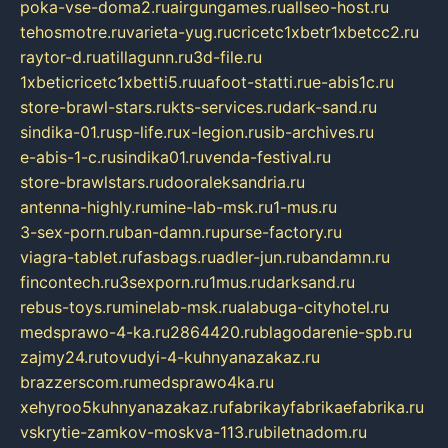
poka-vse-doma2.ru
airgungames.ru
allseo-host.ru
tehosmotre.ru
varieta-yug.ru
cricetc1xbetr1xbetcc2.ru
raytor-d.ru
atillagunn.ru
3d-file.ru
1xbeticricetc1xbetti5.ru
uafoot-statti.ru
e-abis1c.ru
store-brawl-stars.ru
kts-services.ru
dark-sand.ru
sindika-01.ru
sp-life.ru
x-legion.ru
sib-archives.ru
e-abis-1-c.ru
sindika01.ru
venda-festival.ru
store-brawlstars.ru
dooraleksandria.ru
antenna-highly.ru
mine-lab-msk.ru
1-mus.ru
3-sex-porn.ru
ban-damn.ru
purse-factory.ru
viagra-tablet.ru
fasbags.ru
adler-jun.ru
bandamn.ru
fincontech.ru
3sexporn.ru
1mus.ru
darksand.ru
rebus-toys.ru
minelab-msk.ru
alabuga-cityhotel.ru
medsprawo-4-ka.ru
2864420.ru
blagodarenie-spb.ru
zajmy24.ru
tovudyi-4-kuhnyanazakaz.ru
brazzerscom.ru
medsprawo4ka.ru
xehyroo5kuhnyanazakaz.ru
fabrikayfabrikaefabrika.ru
vskrytie-zamkov-moskva-113.ru
biletnadom.ru