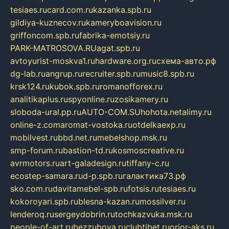
tesiaes.ru
card.com.ru
kazanka.spb.ru
gildiya-kuznecov.ru
kameryboavision.ru
griffoncom.spb.ru
fabrika-emotsiy.ru
PARK-MATROSOVA.RU
agat.spb.ru
avtoyurist-moskva1.ru
hardware.org.ru
схема-авто.рф
dg-lab.ru
angrup.ru
recruiter.spb.ru
music8.spb.ru
krsk124.ru
kubok.spb.ru
romanofforex.ru
analitikaplus.ru
spyonline.ru
zosikamery.ru
sloboda-ural.pp.ru
AUTO-COM.SU
hohota.net
alimy.ru
online-z.com
aromat-vostoka.ru
otdelkaexp.ru
mobilvest.ru
bbd.net.ru
mebelshop.msk.ru
smp-forum.ru
bastion-td.ru
kosmoscreative.ru
avrmotors.ru
art-galadesign.ru
tiffany-c.ru
ecostep-samara.ru
d-p.spb.ru
галактика73.рф
sko.com.ru
davitamebel-spb.ru
fotsis.ru
tesiaes.ru
kokoroyari.spb.ru
blesna-kazan.ru
mossilver.ru
lenderoq.ru
sergeydobrin.ru
tochkazvuka.msk.ru
people-of-art.ru
bezzubova.ru
clubtibet.ru
orior-aks.ru