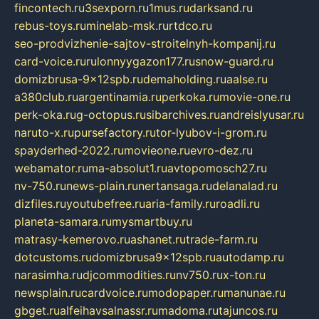
fincontech.ru
3sexporn.ru
1mus.ru
darksand.ru
rebus-toys.ru
minelab-msk.ru
rtdco.ru
seo-prodvizhenie-sajtov-stroitelnyh-kompanij.ru
card-voice.ru
rulonnyygazon177.ru
snow-guard.ru
domizbrusa-9x12spb.ru
demaholding.ru
aalse.ru
a380club.ru
argentinamia.ru
perkoka.ru
movie-one.ru
perk-oka.ru
g-octopus.ru
sibarchives.ru
andreislyusar.ru
naruto-x.ru
pursefactory.ru
tor-lyubov-i-grom.ru
spayderhed-2022.ru
movieone.ru
evro-dez.ru
webamator.ru
ma-absolut1.ru
avtopomosch27.ru
nv-750.ru
news-plain.ru
nertansaga.ru
delanalad.ru
dizfiles.ru
youtubefree.ru
aria-family.ru
roadli.ru
planeta-samara.ru
mysmartbuy.ru
matrasy-kemerovo.ru
ashanet.ru
trade-farm.ru
dotcustoms.ru
domizbrusa9x12spb.ru
autodamp.ru
narasimha.ru
djcommodities.ru
nv750.ru
x-ton.ru
newsplain.ru
cardvoice.ru
modopaper.ru
manunae.ru
gbget.ru
alfeihavsalnassr.ru
madoma.ru
tajuncos.ru