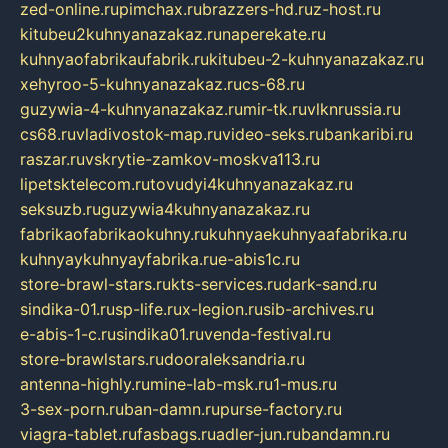
zed-online.ru
pimchax.ru
brazzers-hd.ru
z-host.ru
kitubeu2kuhnyanazakaz.ru
naperekate.ru
kuhnyaofabrikaufabrik.ru
kitubeu-2-kuhnyanazakaz.ru
xehyroo-5-kuhnyanazakaz.ru
cs-68.ru
guzywia-4-kuhnyanazakaz.ru
mir-tk.ru
vlknrussia.ru
cs68.ru
vladivostok-map.ru
video-seks.ru
bankaribi.ru
raszar.ru
vskrytie-zamkov-moskva113.ru
lipetsktelecom.ru
tovudyi4kuhnyanazakaz.ru
seksuzb.ru
guzywia4kuhnyanazakaz.ru
fabrikaofabrikaokuhny.ru
kuhnyaekuhnyaafabrika.ru
kuhnyaykuhnyayfabrika.ru
e-abis1c.ru
store-brawl-stars.ru
kts-services.ru
dark-sand.ru
sindika-01.ru
sp-life.ru
x-legion.ru
sib-archives.ru
e-abis-1-c.ru
sindika01.ru
venda-festival.ru
store-brawlstars.ru
dooraleksandria.ru
antenna-highly.ru
mine-lab-msk.ru
1-mus.ru
3-sex-porn.ru
ban-damn.ru
purse-factory.ru
viagra-tablet.ru
fasbags.ru
adler-jun.ru
bandamn.ru