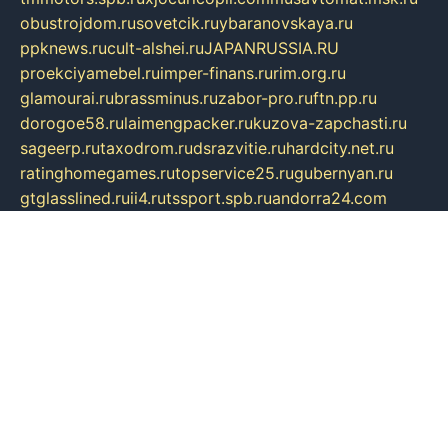
obustrojdom.ru
sovetcik.ru
ybaranovskaya.ru
ppknews.ru
cult-alshei.ru
JAPANRUSSIA.RU
proekciyamebel.ru
imper-finans.ru
rim.org.ru
glamourai.ru
brassminus.ru
zabor-pro.ru
ftn.pp.ru
dorogoe58.ru
laimengpacker.ru
kuzova-zapchasti.ru
sageerp.ru
taxodrom.ru
dsrazvitie.ru
hardcity.net.ru
ratinghomegames.ru
topservice25.ru
gubernyan.ru
gtglasslined.ru
ii4.ru
tssport.spb.ru
andorra24.com
blackwallstreet.ru
oboimos.ru
optim-doors.com.ru
ikuch.ru
nycr.org.ru
npa21.ru
vremya-ch.spb.ru
desert000.ru
ivtorgi.ru
ifiori.ru
catalog-statei.ru
dcv.org.ru
spetsmaster174.ru
ipkameryhiseeu.ru
dum26.ru
ruspol.spb.ru
fr-opendp.ru
kam-solnyshko.ru
cheyenne-arapaho.ru
sevzapmetal.spb.ru
ted-lapidus.spb.ru
parasite-eliminator.ru
sigma-complete.ru
modernworld.ru
dama-moda.ru
eholot-group.ru
sk-nvkz.ru
DRONGOLD.RU
democratia2.ru
i-farmer.ru
mass-sport.org