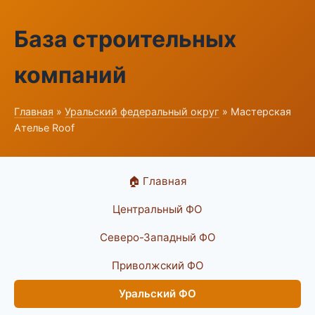
База строительных
компаний
Главная
»
Уральский федеральный округ
» Мастерская
Ателье Roof
🏠 Главная
Центральный ФО
Северо-Западный ФО
Приволжский ФО
Уральский ФО