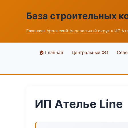
База строительных к
Главная
»
Уральский федеральный округ
» ИП Ате
🏠 Главная
Центральный ФО
Севе
ИП Ателье Line