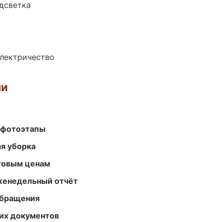
одсветка
электричество
ми
 фотоэтапы
ая уборка
птовым ценам
женедельный отчёт
обращения
их документов