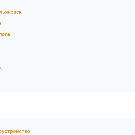
льяновск
н
поль
д
оустройство