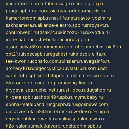
kanotiforet.spb.ru
tutmassage.ru
ecolog.org.ru
praga.spb.ru
falcorussia.ru
autodoctorservis.ru
kamertondom.spb.ru
net-life.net.ru
avto-vozim.ru
sakhcamera.ru
alliance-electro.spb.ru
stroyavt.ru
controlweb1.ru
tdsak74.ru
kinzozo-ru.ru
kvotka.ru
iron-snab.ru
costa-bella.ru
eugrus.pp.ru
associaciya39.ru
primexpo.spb.ru
bezmorchin.ru
ia2.ru
cpt21.ru
ispecspb.ru
regahost.ru
kolosok-elita.ru
tae-kwon.ru
consrio.com.ru
insiam.ru
avegainfo.ru
archery161.ru
bigencyclica.ru
vlast16.ru
korru.net
sarmiento.spb.su
extelopedia.ru
lammin-suo.spb.ru
iskatour.spb.ru
snpi.org.ru
running-line.ru
krygeva-spa.ru
chel.net.ru
rust-loco.ru
dugshop.ru
hl-beta.spb.ru
school494.spb.ru
mymubaby.ru
epoha-metalband.ru
ngr.spb.ru
rusgosnews.com
dieselvostok.ru
24hostel.msk.ru
w-dev.ru
f-ship.ru
regsmi.ru
filmnetwork.ru
malinasp.ru
kinosvin.ru
h2o-salon.ru
malutkayork.ru
deltaprim.spb.ru