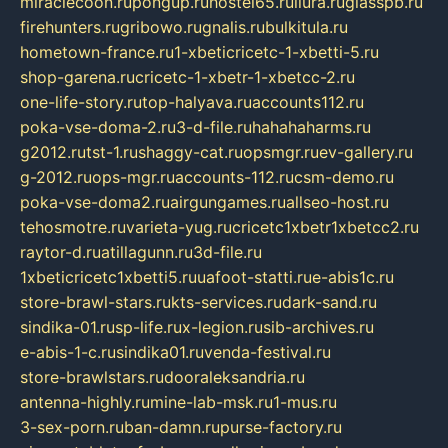
miraclecoon.ru
pongup.ru
hostel65.ru
liura.ru
glasspb.ru
firehunters.ru
gribowo.ru
gnalis.ru
bulkitula.ru
hometown-france.ru
1-xbeticricetc-1-xbetti-5.ru
shop-garena.ru
cricetc-1-xbetr-1-xbetcc-2.ru
one-life-story.ru
top-halyava.ru
accounts112.ru
poka-vse-doma-2.ru
3-d-file.ru
hahahaharms.ru
g2012.ru
tst-1.ru
shaggy-cat.ru
opsmgr.ru
ev-gallery.ru
g-2012.ru
ops-mgr.ru
accounts-112.ru
csm-demo.ru
poka-vse-doma2.ru
airgungames.ru
allseo-host.ru
tehosmotre.ru
varieta-yug.ru
cricetc1xbetr1xbetcc2.ru
raytor-d.ru
atillagunn.ru
3d-file.ru
1xbeticricetc1xbetti5.ru
uafoot-statti.ru
e-abis1c.ru
store-brawl-stars.ru
kts-services.ru
dark-sand.ru
sindika-01.ru
sp-life.ru
x-legion.ru
sib-archives.ru
e-abis-1-c.ru
sindika01.ru
venda-festival.ru
store-brawlstars.ru
dooraleksandria.ru
antenna-highly.ru
mine-lab-msk.ru
1-mus.ru
3-sex-porn.ru
ban-damn.ru
purse-factory.ru