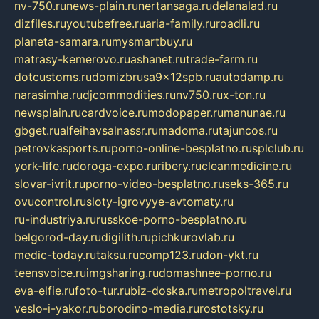
nv-750.ru
news-plain.ru
nertansaga.ru
delanalad.ru
dizfiles.ru
youtubefree.ru
aria-family.ru
roadli.ru
planeta-samara.ru
mysmartbuy.ru
matrasy-kemerovo.ru
ashanet.ru
trade-farm.ru
dotcustoms.ru
domizbrusa9x12spb.ru
autodamp.ru
narasimha.ru
djcommodities.ru
nv750.ru
x-ton.ru
newsplain.ru
cardvoice.ru
modopaper.ru
manunae.ru
gbget.ru
alfeihavsalnassr.ru
madoma.ru
tajuncos.ru
petrovkasports.ru
porno-online-besplatno.ru
splclub.ru
york-life.ru
doroga-expo.ru
ribery.ru
cleanmedicine.ru
slovar-ivrit.ru
porno-video-besplatno.ru
seks-365.ru
ovucontrol.ru
sloty-igrovyye-avtomaty.ru
ru-industriya.ru
russkoe-porno-besplatno.ru
belgorod-day.ru
digilith.ru
pichkurovlab.ru
medic-today.ru
taksu.ru
comp123.ru
don-ykt.ru
teensvoice.ru
imgsharing.ru
domashnee-porno.ru
eva-elfie.ru
foto-tur.ru
biz-doska.ru
metropoltravel.ru
veslo-i-yakor.ru
borodino-media.ru
rostotsky.ru