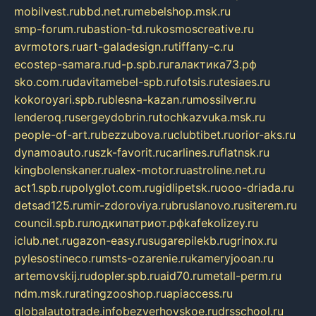
mobilvest.ru
bbd.net.ru
mebelshop.msk.ru
smp-forum.ru
bastion-td.ru
kosmoscreative.ru
avrmotors.ru
art-galadesign.ru
tiffany-c.ru
ecostep-samara.ru
d-p.spb.ru
галактика73.рф
sko.com.ru
davitamebel-spb.ru
fotsis.ru
tesiaes.ru
kokoroyari.spb.ru
blesna-kazan.ru
mossilver.ru
lenderoq.ru
sergeydobrin.ru
tochkazvuka.msk.ru
people-of-art.ru
bezzubova.ru
clubtibet.ru
orior-aks.ru
dynamoauto.ru
szk-favorit.ru
carlines.ru
flatnsk.ru
kingbolenskaner.ru
alex-motor.ru
astroline.net.ru
act1.spb.ru
polyglot.com.ru
gidlipetsk.ru
ooo-driada.ru
detsad125.ru
mir-zdoroviya.ru
bruslanovo.ru
siterem.ru
council.spb.ru
лодкипатриот.рф
kafekolizey.ru
iclub.net.ru
gazon-easy.ru
sugarepilekb.ru
grinox.ru
pylesostineco.ru
msts-ozarenie.ru
kameryjooan.ru
artemovskij.ru
dopler.spb.ru
aid70.ru
metall-perm.ru
ndm.msk.ru
ratingzooshop.ru
apiaccess.ru
globalautotrade.info
bezverhovskoe.ru
drsschool.ru