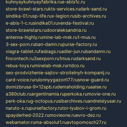
kuhnyaykuhnyayfabrika.ru
e-abis1c.ru
store-brawl-stars.ru
kts-services.ru
dark-sand.ru
sindika-01.ru
sp-life.ru
x-legion.ru
sib-archives.ru
e-abis-1-c.ru
sindika01.ru
venda-festival.ru
store-brawlstars.ru
dooraleksandria.ru
antenna-highly.ru
mine-lab-msk.ru
1-mus.ru
3-sex-porn.ru
ban-damn.ru
purse-factory.ru
viagra-tablet.ru
fasbags.ru
adler-jun.ru
bandamn.ru
fincontech.ru
3sexporn.ru
1mus.ru
darksand.ru
rebus-toys.ru
minelab-msk.ru
rtdco.ru
seo-prodvizhenie-sajtov-stroitelnyh-kompanij.ru
card-voice.ru
rulonnyygazon177.ru
snow-guard.ru
domizbrusa-9x12spb.ru
demaholding.ru
aalse.ru
a380club.ru
argentinamia.ru
perkoka.ru
movie-one.ru
perk-oka.ru
g-octopus.ru
sibarchives.ru
andreislyusar.ru
naruto-x.ru
pursefactory.ru
tor-lyubov-i-grom.ru
spayderhed-2022.ru
movieone.ru
evro-dez.ru
webamator.ru
ma-absolut1.ru
avtopomosch27.ru