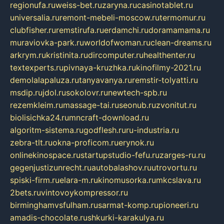
regionufa.ru
weiss-bet.ru
zaryna.ru
casinotablet.ru
universalia.ru
remont-mebeli-moscow.ru
termomur.ru
clubfisher.ru
remstirufa.ru
erdamchi.ru
doramamama.ru
muraviovka-park.ru
worldofwoman.ru
clean-dreams.ru
arkrym.ru
kristinita.ru
dircomputer.ru
healthenter.ru
textexperts.ru
pivnaya-kruzhka.ru
kinofilmy-2021.ru
demolalapaluza.ru
tanyavanya.ru
remstir-tolyatti.ru
msdip.ru
jdol.ru
sokolovr.ru
newtech-spb.ru
rezemkleim.ru
massage-tai.ru
seonub.ru
zvonitut.ru
biolisichka24.ru
mncraft-download.ru
algoritm-sistema.ru
godflesh.ru
ru-industria.ru
zebra-tlt.ru
okna-proficom.ru
erynok.ru
onlinekinospace.ru
startupstudio-fefu.ru
zarges-ru.ru
gegenjustizunrecht.ru
autobalashov.ru
utrovortu.ru
spiski-firm.ru
elara-m.ru
kinomusorka.ru
mkcslava.ru
2bets.ru
vintovoykompressor.ru
birminghamvsfulham.ru
sarmat-komp.ru
pioneeri.ru
amadis-chocolate.ru
shkurki-karakulya.ru