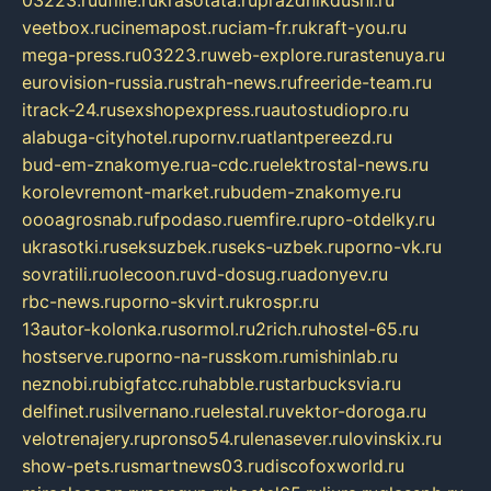
03223.ru
ufille.ru
krasotata.ru
prazdnikdushi.ru
veetbox.ru
cinemapost.ru
ciam-fr.ru
kraft-you.ru
mega-press.ru
03223.ru
web-explore.ru
rastenuya.ru
eurovision-russia.ru
strah-news.ru
freeride-team.ru
itrack-24.ru
sexshopexpress.ru
autostudiopro.ru
alabuga-cityhotel.ru
pornv.ru
atlantpereezd.ru
bud-em-znakomye.ru
a-cdc.ru
elektrostal-news.ru
korolevremont-market.ru
budem-znakomye.ru
oooagrosnab.ru
fpodaso.ru
emfire.ru
pro-otdelky.ru
ukrasotki.ru
seksuzbek.ru
seks-uzbek.ru
porno-vk.ru
sovratili.ru
olecoon.ru
vd-dosug.ru
adonyev.ru
rbc-news.ru
porno-skvirt.ru
krospr.ru
13autor-kolonka.ru
sormol.ru
2rich.ru
hostel-65.ru
hostserve.ru
porno-na-russkom.ru
mishinlab.ru
neznobi.ru
bigfatcc.ru
habble.ru
starbucksvia.ru
delfinet.ru
silvernano.ru
elestal.ru
vektor-doroga.ru
velotrenajery.ru
pronso54.ru
lenasever.ru
lovinskix.ru
show-pets.ru
smartnews03.ru
discofoxworld.ru