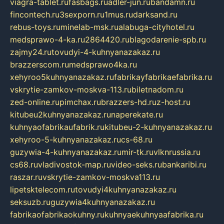
viagra-tablet.ru
fasbags.ru
adler-jun.ru
bandamn.ru
fincontech.ru
3sexporn.ru
1mus.ru
darksand.ru
rebus-toys.ru
minelab-msk.ru
alabuga-cityhotel.ru
medsprawo-4-ka.ru
2864420.ru
blagodarenie-spb.ru
zajmy24.ru
tovudyi-4-kuhnyanazakaz.ru
brazzerscom.ru
medsprawo4ka.ru
xehyroo5kuhnyanazakaz.ru
fabrikayfabrikaefabrika.ru
vskrytie-zamkov-moskva-113.ru
biletnadom.ru
zed-online.ru
pimchax.ru
brazzers-hd.ru
z-host.ru
kitubeu2kuhnyanazakaz.ru
naperekate.ru
kuhnyaofabrikaufabrik.ru
kitubeu-2-kuhnyanazakaz.ru
xehyroo-5-kuhnyanazakaz.ru
cs-68.ru
guzywia-4-kuhnyanazakaz.ru
mir-tk.ru
vlknrussia.ru
cs68.ru
vladivostok-map.ru
video-seks.ru
bankaribi.ru
raszar.ru
vskrytie-zamkov-moskva113.ru
lipetsktelecom.ru
tovudyi4kuhnyanazakaz.ru
seksuzb.ru
guzywia4kuhnyanazakaz.ru
fabrikaofabrikaokuhny.ru
kuhnyaekuhnyaafabrika.ru