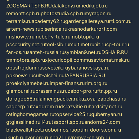
ZOOSMART.SPB.RU
dalakony.ru
medikijob.ru
remontt.spb.ru
photostudia.spb.ru
myragon.ru
terramia.ru
academy62.ru
gardengallereya.ru
rti.com.ru
artem-news.ru
biserinca.ru
krasnodarkurort.com
imshowtv.ru
mebel-v-tule.ru
mobtopik.ru
pcsecurity.net.ru
tool-sib.ru
multimetrunit.ru
sp-tour.ru
fan-cs.ru
santeh-russia.ru
symbian9.net.ru
DSHAIR.RU
tmmotors.spb.ru
xjocuricopii.com
musavtomat.msk.ru
obustrojdom.ru
sovetcik.ru
ybaranovskaya.ru
ppknews.ru
cult-alshei.ru
JAPANRUSSIA.RU
proekciyamebel.ru
imper-finans.ru
rim.org.ru
glamourai.ru
brassminus.ru
zabor-pro.ru
ftn.pp.ru
dorogoe58.ru
laimengpacker.ru
kuzova-zapchasti.ru
sageerp.ru
taxodrom.ru
dsrazvitie.ru
hardcity.net.ru
ratinghomegames.ru
topservice25.ru
gubernyan.ru
gtglasslined.ru
ii4.ru
tssport.spb.ru
andorra24.com
blackwallstreet.ru
oboimos.ru
optim-doors.com.ru
ikuch.ru
nycr.org.ru
npa21.ru
vremya-ch.spb.ru