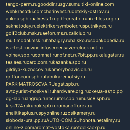
tango-perm.ru
gooddir.ru
sgv.su
multiki-online.com
webkrasotki.com
cherinvest.ru
detskiy-ostrov.ru
ankou.spb.ru
alvesta1.ru
pdf-creator.ru
nix-files.org.ru
sakhatoday.ru
elektrikersymboler.ru
sputnikyes.ru
golf2club.msk.ru
aeforums.ru
zallclub.ru
multimodal.msk.ru
habaigry.ru
haikko.ru
sobakopedia.ru
isz-fest.ru
ewnc.info
screensaver-clock.net.ru
volnav.spb.ru
comnat.ru
npf.net.ru
7bit.pp.ru
kalugatur.ru
tesiaes.ru
card.com.ru
kazanka.spb.ru
gildiya-kuznecov.ru
kameryboavision.ru
griffoncom.spb.ru
fabrika-emotsiy.ru
PARK-MATROSOVA.RU
agat.spb.ru
avtoyurist-moskva1.ru
hardware.org.ru
схема-авто.рф
dg-lab.ru
angrup.ru
recruiter.spb.ru
music8.spb.ru
krsk124.ru
kubok.spb.ru
romanofforex.ru
analitikaplus.ru
spyonline.ru
zosikamery.ru
sloboda-ural.pp.ru
AUTO-COM.SU
hohota.net
alimy.ru
online-z.com
aromat-vostoka.ru
otdelkaexp.ru