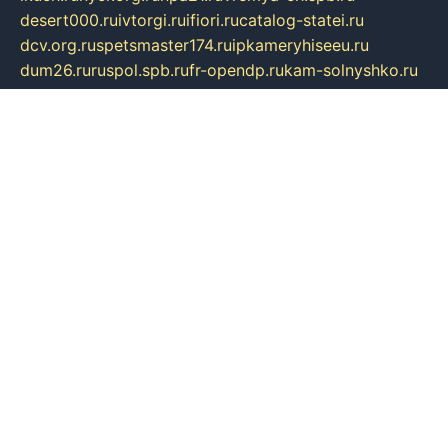
desert000.ru
ivtorgi.ru
ifiori.ru
catalog-statei.ru
dcv.org.ru
spetsmaster174.ru
ipkameryhiseeu.ru
dum26.ru
ruspol.spb.ru
fr-opendp.ru
kam-solnyshko.ru
cheyenne-arapaho.ru
sevzapmetal.spb.ru
ted-lapidus.spb.ru
parasite-eliminator.ru
sigma-complete.ru
modernworld.ru
dama-moda.ru
eholot-group.ru
sk-nvkz.ru
DRONGOLD.RU
democratia2.ru
i-farmer.ru
mass-sport.org
jablonex.spb.ru
bookmess.ru
linkword.ru
refineua.com.ru
cs-spec.net.ru
altay-mebel.ru
DNK-THEATRE.RU
mechaniks.spb.ru
ipcamtechage.ru
skosta.ru
a-sun.ru
stroy-ldsp.ru
snowlands.org.ru
childrensshoes.ru
mrlizzy.ru
mebelsofiakrd.ru
bulizhenko.ru
rumantick.net.ru
mtszerno.ru
daily-fishing.ru
glushiteli-v-spb.ru
megasat.org.ru
localization.net.ru
flyingfish.pp.ru
ds5teremok.ru
aclib.spb.ru
komissionka30.ru
mag-profit.ru
icentre-74.ru
leasing-nsk.ru
hd39.ru
rcd.com.ru