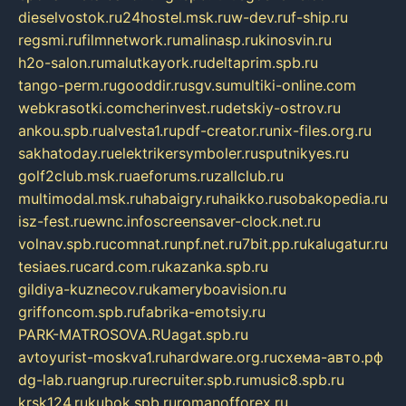
dieselvostok.ru
24hostel.msk.ru
w-dev.ru
f-ship.ru
regsmi.ru
filmnetwork.ru
malinasp.ru
kinosvin.ru
h2o-salon.ru
malutkayork.ru
deltaprim.spb.ru
tango-perm.ru
gooddir.ru
sgv.su
multiki-online.com
webkrasotki.com
cherinvest.ru
detskiy-ostrov.ru
ankou.spb.ru
alvesta1.ru
pdf-creator.ru
nix-files.org.ru
sakhatoday.ru
elektrikersymboler.ru
sputnikyes.ru
golf2club.msk.ru
aeforums.ru
zallclub.ru
multimodal.msk.ru
habaigry.ru
haikko.ru
sobakopedia.ru
isz-fest.ru
ewnc.info
screensaver-clock.net.ru
volnav.spb.ru
comnat.ru
npf.net.ru
7bit.pp.ru
kalugatur.ru
tesiaes.ru
card.com.ru
kazanka.spb.ru
gildiya-kuznecov.ru
kameryboavision.ru
griffoncom.spb.ru
fabrika-emotsiy.ru
PARK-MATROSOVA.RU
agat.spb.ru
avtoyurist-moskva1.ru
hardware.org.ru
схема-авто.рф
dg-lab.ru
angrup.ru
recruiter.spb.ru
music8.spb.ru
krsk124.ru
kubok.spb.ru
romanofforex.ru