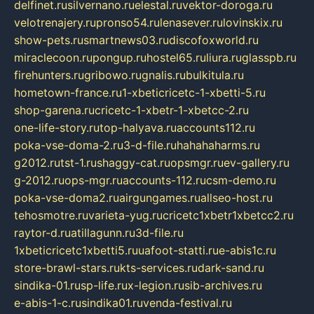
delfinet.ru
silvernano.ru
elestal.ru
vektor-doroga.ru
velotrenajery.ru
pronso54.ru
lenasever.ru
lovinskix.ru
show-pets.ru
smartnews03.ru
discofoxworld.ru
miraclecoon.ru
pongup.ru
hostel65.ru
liura.ru
glasspb.ru
firehunters.ru
gribowo.ru
gnalis.ru
bulkitula.ru
hometown-france.ru
1-xbeticricetc-1-xbetti-5.ru
shop-garena.ru
cricetc-1-xbetr-1-xbetcc-2.ru
one-life-story.ru
top-halyava.ru
accounts112.ru
poka-vse-doma-2.ru
3-d-file.ru
hahahaharms.ru
g2012.ru
tst-1.ru
shaggy-cat.ru
opsmgr.ru
ev-gallery.ru
g-2012.ru
ops-mgr.ru
accounts-112.ru
csm-demo.ru
poka-vse-doma2.ru
airgungames.ru
allseo-host.ru
tehosmotre.ru
varieta-yug.ru
cricetc1xbetr1xbetcc2.ru
raytor-d.ru
atillagunn.ru
3d-file.ru
1xbeticricetc1xbetti5.ru
uafoot-statti.ru
e-abis1c.ru
store-brawl-stars.ru
kts-services.ru
dark-sand.ru
sindika-01.ru
sp-life.ru
x-legion.ru
sib-archives.ru
e-abis-1-c.ru
sindika01.ru
venda-festival.ru