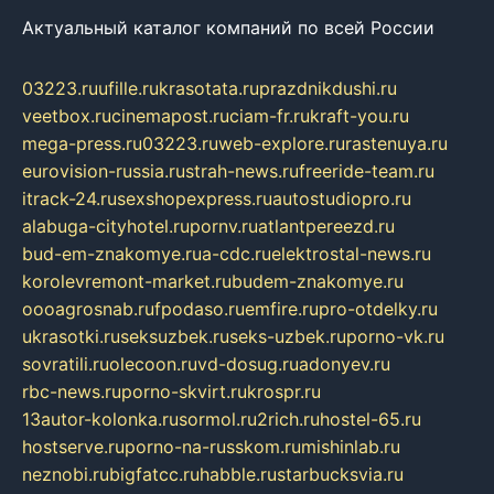
Актуальный каталог компаний по всей России
03223.ru
ufille.ru
krasotata.ru
prazdnikdushi.ru
veetbox.ru
cinemapost.ru
ciam-fr.ru
kraft-you.ru
mega-press.ru
03223.ru
web-explore.ru
rastenuya.ru
eurovision-russia.ru
strah-news.ru
freeride-team.ru
itrack-24.ru
sexshopexpress.ru
autostudiopro.ru
alabuga-cityhotel.ru
pornv.ru
atlantpereezd.ru
bud-em-znakomye.ru
a-cdc.ru
elektrostal-news.ru
korolevremont-market.ru
budem-znakomye.ru
oooagrosnab.ru
fpodaso.ru
emfire.ru
pro-otdelky.ru
ukrasotki.ru
seksuzbek.ru
seks-uzbek.ru
porno-vk.ru
sovratili.ru
olecoon.ru
vd-dosug.ru
adonyev.ru
rbc-news.ru
porno-skvirt.ru
krospr.ru
13autor-kolonka.ru
sormol.ru
2rich.ru
hostel-65.ru
hostserve.ru
porno-na-russkom.ru
mishinlab.ru
neznobi.ru
bigfatcc.ru
habble.ru
starbucksvia.ru