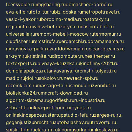
teensvoice.ru
imgsharing.ru
domashnee-porno.ru
eva-elfie.ru
foto-tur.ru
biz-doska.ru
metropoltravel.ru
veslo-i-yakor.ru
borodino-media.ru
rostotsky.ru
regionufa.ru
weiss-bet.ru
zaryna.ru
casinotablet.ru
universalia.ru
remont-mebeli-moscow.ru
termomur.ru
clubfisher.ru
remstirufa.ru
erdamchi.ru
doramamama.ru
muraviovka-park.ru
worldofwoman.ru
clean-dreams.ru
arkrym.ru
kristinita.ru
dircomputer.ru
healthenter.ru
textexperts.ru
pivnaya-kruzhka.ru
kinofilmy-2021.ru
demolalapaluza.ru
tanyavanya.ru
remstir-tolyatti.ru
msdip.ru
jdol.ru
sokolovr.ru
newtech-spb.ru
rezemkleim.ru
massage-tai.ru
seonub.ru
zvonitut.ru
biolisichka24.ru
mncraft-download.ru
algoritm-sistema.ru
godflesh.ru
ru-industria.ru
zebra-tlt.ru
okna-proficom.ru
erynok.ru
onlinekinospace.ru
startupstudio-fefu.ru
zarges-ru.ru
gegenjustizunrecht.ru
autobalashov.ru
utrovortu.ru
spiski-firm.ru
elara-m.ru
kinomusorka.ru
mkcslava.ru