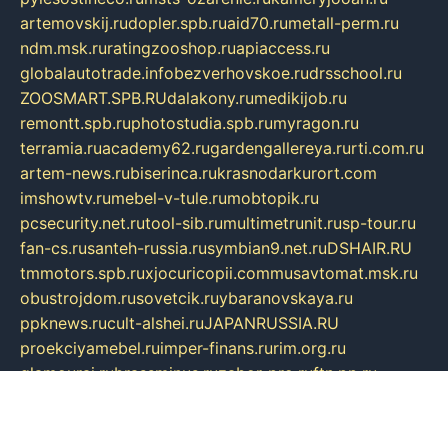
artemovskij.ru
dopler.spb.ru
aid70.ru
metall-perm.ru
ndm.msk.ru
ratingzooshop.ru
apiaccess.ru
globalautotrade.info
bezverhovskoe.ru
drsschool.ru
ZOOSMART.SPB.RU
dalakony.ru
medikijob.ru
remontt.spb.ru
photostudia.spb.ru
myragon.ru
terramia.ru
academy62.ru
gardengallereya.ru
rti.com.ru
artem-news.ru
biserinca.ru
krasnodarkurort.com
imshowtv.ru
mebel-v-tule.ru
mobtopik.ru
pcsecurity.net.ru
tool-sib.ru
multimetrunit.ru
sp-tour.ru
fan-cs.ru
santeh-russia.ru
symbian9.net.ru
DSHAIR.RU
tmmotors.spb.ru
xjocuricopii.com
musavtomat.msk.ru
obustrojdom.ru
sovetcik.ru
ybaranovskaya.ru
ppknews.ru
cult-alshei.ru
JAPANRUSSIA.RU
proekciyamebel.ru
imper-finans.ru
rim.org.ru
glamourai.ru
brassminus.ru
zabor-pro.ru
ftn.pp.ru
dorogoe58.ru
laimengpacker.ru
kuzova-zapchasti.ru
sageerp.ru
taxodrom.ru
dsrazvitie.ru
hardcity.net.ru