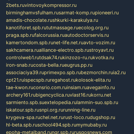
2bets.ru
vintovoykompressor.ru
birminghamvsfulham.ru
sarmat-komp.ru
pioneeri.ru
amadis-chocolate.ru
shkurki-karakulya.ru
kanotiforet.spb.ru
tutmassage.ru
ecolog.org.ru
praga.spb.ru
falcorussia.ru
autodoctorservis.ru
kamertondom.spb.ru
net-life.net.ru
avto-vozim.ru
sakhcamera.ru
alliance-electro.spb.ru
stroyavt.ru
controlweb1.ru
tdsak74.ru
kinzozo-ru.ru
kvotka.ru
iron-snab.ru
costa-bella.ru
eugrus.pp.ru
associaciya39.ru
primexpo.spb.ru
bezmorchin.ru
ia2.ru
cpt21.ru
ispecspb.ru
regahost.ru
kolosok-elita.ru
tae-kwon.ru
consrio.com.ru
insiam.ru
avegainfo.ru
archery161.ru
bigencyclica.ru
vlast16.ru
korru.net
sarmiento.spb.su
extelopedia.ru
lammin-suo.spb.ru
iskatour.spb.ru
snpi.org.ru
running-line.ru
krygeva-spa.ru
chel.net.ru
rust-loco.ru
dugshop.ru
hl-beta.spb.ru
school494.spb.ru
mymubaby.ru
epoha-metalband.ru
ngr.spb.ru
rusgosnews.com