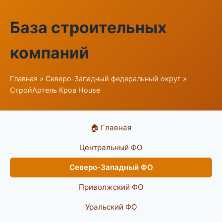
База строительных
компаний
Главная
»
Северо-Западный федеральный округ
»
СтройАртель Кров House
🏠 Главная
Центральный ФО
Северо-Западный ФО
Приволжский ФО
Уральский ФО