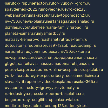
naruto-x.ru
pursefactory.ru
tor-lyubov-i-grom.ru
spayderhed-2022.ru
movieone.ru
evro-dez.ru
webamator.ru
ma-absolut1.ru
avtopomosch27.ru
nv-750.ru
news-plain.ru
nertansaga.ru
delanalad.ru
dizfiles.ru
youtubefree.ru
aria-family.ru
roadli.ru
planeta-samara.ru
mysmartbuy.ru
matrasy-kemerovo.ru
ashanet.ru
trade-farm.ru
dotcustoms.ru
domizbrusa9x12spb.ru
autodamp.ru
narasimha.ru
djcommodities.ru
nv750.ru
x-ton.ru
newsplain.ru
cardvoice.ru
modopaper.ru
manunae.ru
gbget.ru
alfeihavsalnassr.ru
madoma.ru
tajuncos.ru
petrovkasports.ru
porno-online-besplatno.ru
splclub.ru
york-life.ru
doroga-expo.ru
ribery.ru
cleanmedicine.ru
slovar-ivrit.ru
porno-video-besplatno.ru
seks-365.ru
ovucontrol.ru
sloty-igrovyye-avtomaty.ru
ru-industriya.ru
russkoe-porno-besplatno.ru
belgorod-day.ru
digilith.ru
pichkurovlab.ru
medic-today.ru
taksu.ru
comp123.ru
don-ykt.ru