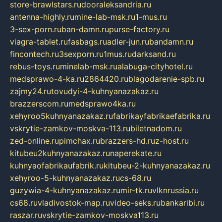
store-brawlstars.ru
dooraleksandria.ru
antenna-highly.ru
mine-lab-msk.ru
1-mus.ru
3-sex-porn.ru
ban-damn.ru
purse-factory.ru
viagra-tablet.ru
fasbags.ru
adler-jun.ru
bandamn.ru
fincontech.ru
3sexporn.ru
1mus.ru
darksand.ru
rebus-toys.ru
minelab-msk.ru
alabuga-cityhotel.ru
medsprawo-4-ka.ru
2864420.ru
blagodarenie-spb.ru
zajmy24.ru
tovudyi-4-kuhnyanazakaz.ru
brazzerscom.ru
medsprawo4ka.ru
xehyroo5kuhnyanazakaz.ru
fabrikayfabrikaefabrika.ru
vskrytie-zamkov-moskva-113.ru
biletnadom.ru
zed-online.ru
pimchax.ru
brazzers-hd.ru
z-host.ru
kitubeu2kuhnyanazakaz.ru
naperekate.ru
kuhnyaofabrikaufabrik.ru
kitubeu-2-kuhnyanazakaz.ru
xehyroo-5-kuhnyanazakaz.ru
cs-68.ru
guzywia-4-kuhnyanazakaz.ru
mir-tk.ru
vlknrussia.ru
cs68.ru
vladivostok-map.ru
video-seks.ru
bankaribi.ru
raszar.ru
vskrytie-zamkov-moskva113.ru