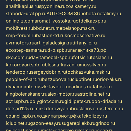
analitikaplus.ru
spyonline.ru
zosikamery.ru
sloboda-ural.pp.ru
AUTO-COM.SU
hohota.net
alimy.ru
online-z.com
aromat-vostoka.ru
otdelkaexp.ru
mobilvest.ru
bbd.net.ru
mebelshop.msk.ru
smp-forum.ru
bastion-td.ru
kosmoscreative.ru
avrmotors.ru
art-galadesign.ru
tiffany-c.ru
ecostep-samara.ru
d-p.spb.ru
галактика73.рф
sko.com.ru
davitamebel-spb.ru
fotsis.ru
tesiaes.ru
kokoroyari.spb.ru
blesna-kazan.ru
mossilver.ru
lenderoq.ru
sergeydobrin.ru
tochkazvuka.msk.ru
people-of-art.ru
bezzubova.ru
clubtibet.ru
orior-aks.ru
dynamoauto.ru
szk-favorit.ru
carlines.ru
flatnsk.ru
kingbolenskaner.ru
alex-motor.ru
astroline.net.ru
act1.spb.ru
polyglot.com.ru
gidlipetsk.ru
ooo-driada.ru
detsad125.ru
mir-zdoroviya.ru
bruslanovo.ru
siterem.ru
council.spb.ru
лодкипатриот.рф
kafekolizey.ru
iclub.net.ru
gazon-easy.ru
sugarepilekb.ru
grinox.ru
pylesostineco.ru
msts-ozarenie.ru
kameryjooan.ru