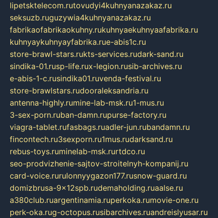
lipetsktelecom.ru
tovudyi4kuhnyanazakaz.ru
seksuzb.ru
guzywia4kuhnyanazakaz.ru
fabrikaofabrikaokuhny.ru
kuhnyaekuhnyaafabrika.ru
kuhnyaykuhnyayfabrika.ru
e-abis1c.ru
store-brawl-stars.ru
kts-services.ru
dark-sand.ru
sindika-01.ru
sp-life.ru
x-legion.ru
sib-archives.ru
e-abis-1-c.ru
sindika01.ru
venda-festival.ru
store-brawlstars.ru
dooraleksandria.ru
antenna-highly.ru
mine-lab-msk.ru
1-mus.ru
3-sex-porn.ru
ban-damn.ru
purse-factory.ru
viagra-tablet.ru
fasbags.ru
adler-jun.ru
bandamn.ru
fincontech.ru
3sexporn.ru
1mus.ru
darksand.ru
rebus-toys.ru
minelab-msk.ru
rtdco.ru
seo-prodvizhenie-sajtov-stroitelnyh-kompanij.ru
card-voice.ru
rulonnyygazon177.ru
snow-guard.ru
domizbrusa-9x12spb.ru
demaholding.ru
aalse.ru
a380club.ru
argentinamia.ru
perkoka.ru
movie-one.ru
perk-oka.ru
g-octopus.ru
sibarchives.ru
andreislyusar.ru