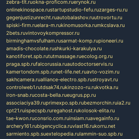
zebra-tlt.ru
okna-proficom.ru
erynok.ru
onlinekinospace.ru
startupstudio-fefu.ru
zarges-ru.ru
gegenjustizunrecht.ru
autobalashov.ru
utrovortu.ru
spiski-firm.ru
elara-m.ru
kinomusorka.ru
mkcslava.ru
2bets.ru
vintovoykompressor.ru
birminghamvsfulham.ru
sarmat-komp.ru
pioneeri.ru
amadis-chocolate.ru
shkurki-karakulya.ru
kanotiforet.spb.ru
tutmassage.ru
ecolog.org.ru
praga.spb.ru
falcorussia.ru
autodoctorservis.ru
kamertondom.spb.ru
net-life.net.ru
avto-vozim.ru
sakhcamera.ru
alliance-electro.spb.ru
stroyavt.ru
controlweb1.ru
tdsak74.ru
kinzozo-ru.ru
kvotka.ru
iron-snab.ru
costa-bella.ru
eugrus.pp.ru
associaciya39.ru
primexpo.spb.ru
bezmorchin.ru
ia2.ru
cpt21.ru
ispecspb.ru
regahost.ru
kolosok-elita.ru
tae-kwon.ru
consrio.com.ru
insiam.ru
avegainfo.ru
archery161.ru
bigencyclica.ru
vlast16.ru
korru.net
sarmiento.spb.su
extelopedia.ru
lammin-suo.spb.ru