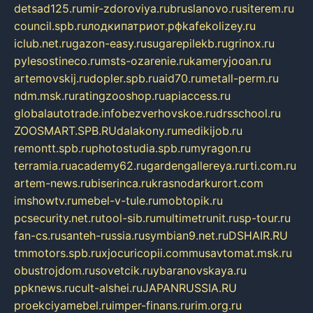
detsad125.ru
mir-zdoroviya.ru
bruslanovo.ru
siterem.ru
council.spb.ru
лодкипатриот.рф
kafekolizey.ru
iclub.net.ru
gazon-easy.ru
sugarepilekb.ru
grinox.ru
pylesostineco.ru
msts-ozarenie.ru
kameryjooan.ru
artemovskij.ru
dopler.spb.ru
aid70.ru
metall-perm.ru
ndm.msk.ru
ratingzooshop.ru
apiaccess.ru
globalautotrade.info
bezverhovskoe.ru
drsschool.ru
ZOOSMART.SPB.RU
dalakony.ru
medikijob.ru
remontt.spb.ru
photostudia.spb.ru
myragon.ru
terramia.ru
academy62.ru
gardengallereya.ru
rti.com.ru
artem-news.ru
biserinca.ru
krasnodarkurort.com
imshowtv.ru
mebel-v-tule.ru
mobtopik.ru
pcsecurity.net.ru
tool-sib.ru
multimetrunit.ru
sp-tour.ru
fan-cs.ru
santeh-russia.ru
symbian9.net.ru
DSHAIR.RU
tmmotors.spb.ru
xjocuricopii.com
musavtomat.msk.ru
obustrojdom.ru
sovetcik.ru
ybaranovskaya.ru
ppknews.ru
cult-alshei.ru
JAPANRUSSIA.RU
proekciyamebel.ru
imper-finans.ru
rim.org.ru