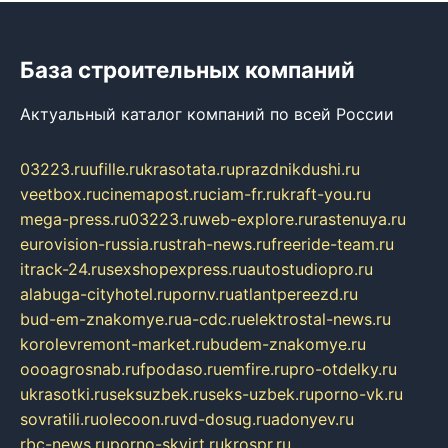
База строительных компаний
Актуальный каталог компаний по всей России
03223.ru
ufille.ru
krasotata.ru
prazdnikdushi.ru
veetbox.ru
cinemapost.ru
ciam-fr.ru
kraft-you.ru
mega-press.ru
03223.ru
web-explore.ru
rastenuya.ru
eurovision-russia.ru
strah-news.ru
freeride-team.ru
itrack-24.ru
sexshopexpress.ru
autostudiopro.ru
alabuga-cityhotel.ru
pornv.ru
atlantpereezd.ru
bud-em-znakomye.ru
a-cdc.ru
elektrostal-news.ru
korolevremont-market.ru
budem-znakomye.ru
oooagrosnab.ru
fpodaso.ru
emfire.ru
pro-otdelky.ru
ukrasotki.ru
seksuzbek.ru
seks-uzbek.ru
porno-vk.ru
sovratili.ru
olecoon.ru
vd-dosug.ru
adonyev.ru
rbc-news.ru
porno-skvirt.ru
krospr.ru