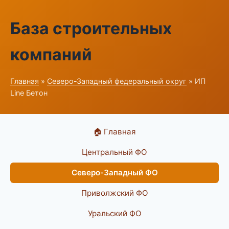
База строительных
компаний
Главная
»
Северо-Западный федеральный округ
» ИП
Line Бетон
🏠 Главная
Центральный ФО
Северо-Западный ФО
Приволжский ФО
Уральский ФО