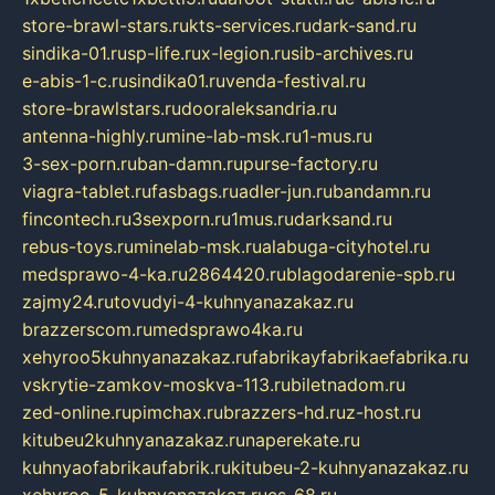
store-brawl-stars.ru
kts-services.ru
dark-sand.ru
sindika-01.ru
sp-life.ru
x-legion.ru
sib-archives.ru
e-abis-1-c.ru
sindika01.ru
venda-festival.ru
store-brawlstars.ru
dooraleksandria.ru
antenna-highly.ru
mine-lab-msk.ru
1-mus.ru
3-sex-porn.ru
ban-damn.ru
purse-factory.ru
viagra-tablet.ru
fasbags.ru
adler-jun.ru
bandamn.ru
fincontech.ru
3sexporn.ru
1mus.ru
darksand.ru
rebus-toys.ru
minelab-msk.ru
alabuga-cityhotel.ru
medsprawo-4-ka.ru
2864420.ru
blagodarenie-spb.ru
zajmy24.ru
tovudyi-4-kuhnyanazakaz.ru
brazzerscom.ru
medsprawo4ka.ru
xehyroo5kuhnyanazakaz.ru
fabrikayfabrikaefabrika.ru
vskrytie-zamkov-moskva-113.ru
biletnadom.ru
zed-online.ru
pimchax.ru
brazzers-hd.ru
z-host.ru
kitubeu2kuhnyanazakaz.ru
naperekate.ru
kuhnyaofabrikaufabrik.ru
kitubeu-2-kuhnyanazakaz.ru
xehyroo-5-kuhnyanazakaz.ru
cs-68.ru