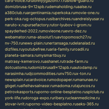
card-voice.ru
rulonnyygazon177.ru
snow-guard.ru
domizbrusa-9x12spb.ru
demaholding.ru
aalse.ru
a380club.ru
argentinamia.ru
perkoka.ru
movie-one.ru
perk-oka.ru
g-octopus.ru
sibarchives.ru
andreislyusar.ru
naruto-x.ru
pursefactory.ru
tor-lyubov-i-grom.ru
spayderhed-2022.ru
movieone.ru
evro-dez.ru
webamator.ru
ma-absolut1.ru
avtopomosch27.ru
nv-750.ru
news-plain.ru
nertansaga.ru
delanalad.ru
dizfiles.ru
youtubefree.ru
aria-family.ru
roadli.ru
planeta-samara.ru
mysmartbuy.ru
matrasy-kemerovo.ru
ashanet.ru
trade-farm.ru
dotcustoms.ru
domizbrusa9x12spb.ru
autodamp.ru
narasimha.ru
djcommodities.ru
nv750.ru
x-ton.ru
newsplain.ru
cardvoice.ru
modopaper.ru
manunae.ru
gbget.ru
alfeihavsalnassr.ru
madoma.ru
tajuncos.ru
petrovkasports.ru
porno-online-besplatno.ru
splclub.ru
york-life.ru
doroga-expo.ru
ribery.ru
cleanmedicine.ru
slovar-ivrit.ru
porno-video-besplatno.ru
seks-365.ru