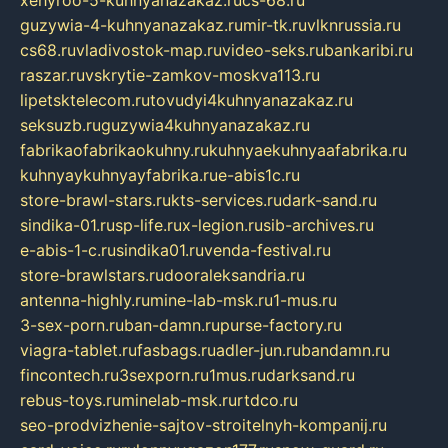
guzywia-4-kuhnyanazakaz.ru
mir-tk.ru
vlknrussia.ru
cs68.ru
vladivostok-map.ru
video-seks.ru
bankaribi.ru
raszar.ru
vskrytie-zamkov-moskva113.ru
lipetsktelecom.ru
tovudyi4kuhnyanazakaz.ru
seksuzb.ru
guzywia4kuhnyanazakaz.ru
fabrikaofabrikaokuhny.ru
kuhnyaekuhnyaafabrika.ru
kuhnyaykuhnyayfabrika.ru
e-abis1c.ru
store-brawl-stars.ru
kts-services.ru
dark-sand.ru
sindika-01.ru
sp-life.ru
x-legion.ru
sib-archives.ru
e-abis-1-c.ru
sindika01.ru
venda-festival.ru
store-brawlstars.ru
dooraleksandria.ru
antenna-highly.ru
mine-lab-msk.ru
1-mus.ru
3-sex-porn.ru
ban-damn.ru
purse-factory.ru
viagra-tablet.ru
fasbags.ru
adler-jun.ru
bandamn.ru
fincontech.ru
3sexporn.ru
1mus.ru
darksand.ru
rebus-toys.ru
minelab-msk.ru
rtdco.ru
seo-prodvizhenie-sajtov-stroitelnyh-kompanij.ru