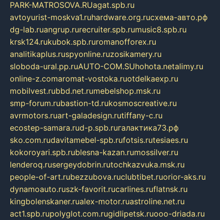
PARK-MATROSOVA.RU
agat.spb.ru
avtoyurist-moskva1.ru
hardware.org.ru
схема-авто.рф
dg-lab.ru
angrup.ru
recruiter.spb.ru
music8.spb.ru
krsk124.ru
kubok.spb.ru
romanofforex.ru
analitikaplus.ru
spyonline.ru
zosikamery.ru
sloboda-ural.pp.ru
AUTO-COM.SU
hohota.net
alimy.ru
online-z.com
aromat-vostoka.ru
otdelkaexp.ru
mobilvest.ru
bbd.net.ru
mebelshop.msk.ru
smp-forum.ru
bastion-td.ru
kosmoscreative.ru
avrmotors.ru
art-galadesign.ru
tiffany-c.ru
ecostep-samara.ru
d-p.spb.ru
галактика73.рф
sko.com.ru
davitamebel-spb.ru
fotsis.ru
tesiaes.ru
kokoroyari.spb.ru
blesna-kazan.ru
mossilver.ru
lenderoq.ru
sergeydobrin.ru
tochkazvuka.msk.ru
people-of-art.ru
bezzubova.ru
clubtibet.ru
orior-aks.ru
dynamoauto.ru
szk-favorit.ru
carlines.ru
flatnsk.ru
kingbolenskaner.ru
alex-motor.ru
astroline.net.ru
act1.spb.ru
polyglot.com.ru
gidlipetsk.ru
ooo-driada.ru