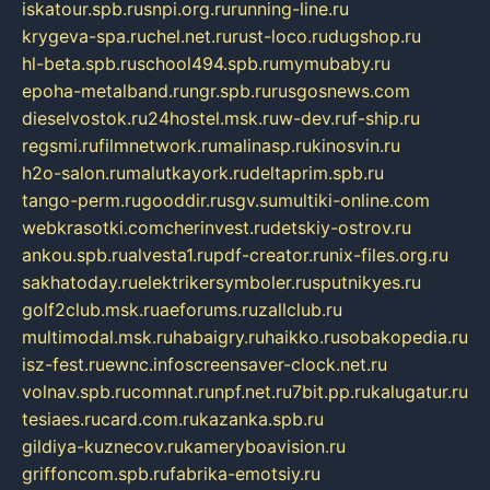
iskatour.spb.ru
snpi.org.ru
running-line.ru
krygeva-spa.ru
chel.net.ru
rust-loco.ru
dugshop.ru
hl-beta.spb.ru
school494.spb.ru
mymubaby.ru
epoha-metalband.ru
ngr.spb.ru
rusgosnews.com
dieselvostok.ru
24hostel.msk.ru
w-dev.ru
f-ship.ru
regsmi.ru
filmnetwork.ru
malinasp.ru
kinosvin.ru
h2o-salon.ru
malutkayork.ru
deltaprim.spb.ru
tango-perm.ru
gooddir.ru
sgv.su
multiki-online.com
webkrasotki.com
cherinvest.ru
detskiy-ostrov.ru
ankou.spb.ru
alvesta1.ru
pdf-creator.ru
nix-files.org.ru
sakhatoday.ru
elektrikersymboler.ru
sputnikyes.ru
golf2club.msk.ru
aeforums.ru
zallclub.ru
multimodal.msk.ru
habaigry.ru
haikko.ru
sobakopedia.ru
isz-fest.ru
ewnc.info
screensaver-clock.net.ru
volnav.spb.ru
comnat.ru
npf.net.ru
7bit.pp.ru
kalugatur.ru
tesiaes.ru
card.com.ru
kazanka.spb.ru
gildiya-kuznecov.ru
kameryboavision.ru
griffoncom.spb.ru
fabrika-emotsiy.ru