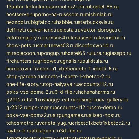
13autor-kolonka.ru
sormol.ru
2rich.ru
hostel-65.ru
hostserve.ru
porno-na-russkom.ru
mishinlab.ru
neznobi.ru
bigfatcc.ru
habble.ru
starbucksvia.ru
delfinet.ru
silvernano.ru
elestal.ru
vektor-doroga.ru
velotrenajery.ru
pronso54.ru
lenasever.ru
lovinskix.ru
show-pets.ru
smartnews03.ru
discofoxworld.ru
miraclecoon.ru
pongup.ru
hostel65.ru
liura.ru
glasspb.ru
firehunters.ru
gribowo.ru
gnalis.ru
bulkitula.ru
hometown-france.ru
1-xbeticricetc-1-xbetti-5.ru
shop-garena.ru
cricetc-1-xbetr-1-xbetcc-2.ru
one-life-story.ru
top-halyava.ru
accounts112.ru
poka-vse-doma-2.ru
3-d-file.ru
hahahaharms.ru
g2012.ru
tst-1.ru
shaggy-cat.ru
opsmgr.ru
ev-gallery.ru
g-2012.ru
ops-mgr.ru
accounts-112.ru
csm-demo.ru
poka-vse-doma2.ru
airgungames.ru
allseo-host.ru
tehosmotre.ru
varieta-yug.ru
cricetc1xbetr1xbetcc2.ru
raytor-d.ru
atillagunn.ru
3d-file.ru
1xbeticricetc1xbetti5.ru
uafoot-statti.ru
e-abis1c.ru