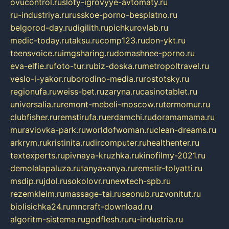
ovucontrol.ru
sloty-igrovyye-avtomaty.ru
ru-industriya.ru
russkoe-porno-besplatno.ru
belgorod-day.ru
digilith.ru
pichkurovlab.ru
medic-today.ru
taksu.ru
comp123.ru
don-ykt.ru
teensvoice.ru
imgsharing.ru
domashnee-porno.ru
eva-elfie.ru
foto-tur.ru
biz-doska.ru
metropoltravel.ru
veslo-i-yakor.ru
borodino-media.ru
rostotsky.ru
regionufa.ru
weiss-bet.ru
zaryna.ru
casinotablet.ru
universalia.ru
remont-mebeli-moscow.ru
termomur.ru
clubfisher.ru
remstirufa.ru
erdamchi.ru
doramamama.ru
muraviovka-park.ru
worldofwoman.ru
clean-dreams.ru
arkrym.ru
kristinita.ru
dircomputer.ru
healthenter.ru
textexperts.ru
pivnaya-kruzhka.ru
kinofilmy-2021.ru
demolalapaluza.ru
tanyavanya.ru
remstir-tolyatti.ru
msdip.ru
jdol.ru
sokolovr.ru
newtech-spb.ru
rezemkleim.ru
massage-tai.ru
seonub.ru
zvonitut.ru
biolisichka24.ru
mncraft-download.ru
algoritm-sistema.ru
godflesh.ru
ru-industria.ru