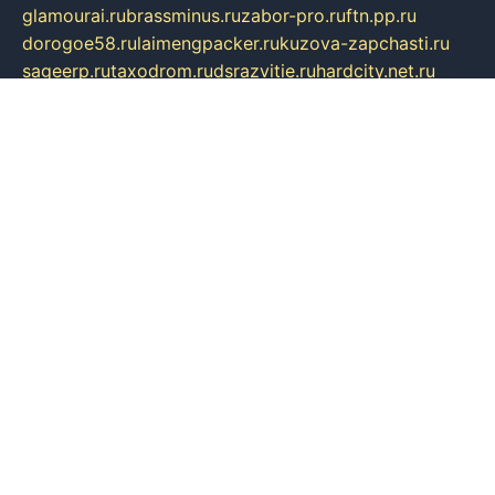
glamourai.ru
brassminus.ru
zabor-pro.ru
ftn.pp.ru
dorogoe58.ru
laimengpacker.ru
kuzova-zapchasti.ru
sageerp.ru
taxodrom.ru
dsrazvitie.ru
hardcity.net.ru
ratinghomegames.ru
topservice25.ru
gubernyan.ru
gtglasslined.ru
ii4.ru
tssport.spb.ru
andorra24.com
blackwallstreet.ru
oboimos.ru
optim-doors.com.ru
ikuch.ru
nycr.org.ru
npa21.ru
vremya-ch.spb.ru
desert000.ru
ivtorgi.ru
ifiori.ru
catalog-statei.ru
dcv.org.ru
spetsmaster174.ru
ipkameryhiseeu.ru
dum26.ru
ruspol.spb.ru
fr-opendp.ru
kam-solnyshko.ru
cheyenne-arapaho.ru
sevzapmetal.spb.ru
ted-lapidus.spb.ru
parasite-eliminator.ru
sigma-complete.ru
modernworld.ru
dama-moda.ru
eholot-group.ru
sk-nvkz.ru
DRONGOLD.RU
democratia2.ru
i-farmer.ru
mass-sport.org
jablonex.spb.ru
bookmess.ru
linkword.ru
refineua.com.ru
cs-spec.net.ru
altay-mebel.ru
DNK-THEATRE.RU
mechaniks.spb.ru
ipcamtechage.ru