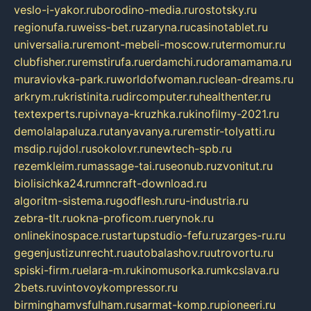
veslo-i-yakor.ru
borodino-media.ru
rostotsky.ru
regionufa.ru
weiss-bet.ru
zaryna.ru
casinotablet.ru
universalia.ru
remont-mebeli-moscow.ru
termomur.ru
clubfisher.ru
remstirufa.ru
erdamchi.ru
doramamama.ru
muraviovka-park.ru
worldofwoman.ru
clean-dreams.ru
arkrym.ru
kristinita.ru
dircomputer.ru
healthenter.ru
textexperts.ru
pivnaya-kruzhka.ru
kinofilmy-2021.ru
demolalapaluza.ru
tanyavanya.ru
remstir-tolyatti.ru
msdip.ru
jdol.ru
sokolovr.ru
newtech-spb.ru
rezemkleim.ru
massage-tai.ru
seonub.ru
zvonitut.ru
biolisichka24.ru
mncraft-download.ru
algoritm-sistema.ru
godflesh.ru
ru-industria.ru
zebra-tlt.ru
okna-proficom.ru
erynok.ru
onlinekinospace.ru
startupstudio-fefu.ru
zarges-ru.ru
gegenjustizunrecht.ru
autobalashov.ru
utrovortu.ru
spiski-firm.ru
elara-m.ru
kinomusorka.ru
mkcslava.ru
2bets.ru
vintovoykompressor.ru
birminghamvsfulham.ru
sarmat-komp.ru
pioneeri.ru