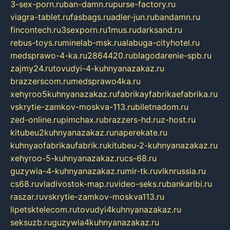
3-sex-porn.ru
ban-damn.ru
purse-factory.ru
viagra-tablet.ru
fasbags.ru
adler-jun.ru
bandamn.ru
fincontech.ru
3sexporn.ru
1mus.ru
darksand.ru
rebus-toys.ru
minelab-msk.ru
alabuga-cityhotel.ru
medsprawo-4-ka.ru
2864420.ru
blagodarenie-spb.ru
zajmy24.ru
tovudyi-4-kuhnyanazakaz.ru
brazzerscom.ru
medsprawo4ka.ru
xehyroo5kuhnyanazakaz.ru
fabrikayfabrikaefabrika.ru
vskrytie-zamkov-moskva-113.ru
biletnadom.ru
zed-online.ru
pimchax.ru
brazzers-hd.ru
z-host.ru
kitubeu2kuhnyanazakaz.ru
naperekate.ru
kuhnyaofabrikaufabrik.ru
kitubeu-2-kuhnyanazakaz.ru
xehyroo-5-kuhnyanazakaz.ru
cs-68.ru
guzywia-4-kuhnyanazakaz.ru
mir-tk.ru
vlknrussia.ru
cs68.ru
vladivostok-map.ru
video-seks.ru
bankaribi.ru
raszar.ru
vskrytie-zamkov-moskva113.ru
lipetsktelecom.ru
tovudyi4kuhnyanazakaz.ru
seksuzb.ru
guzywia4kuhnyanazakaz.ru