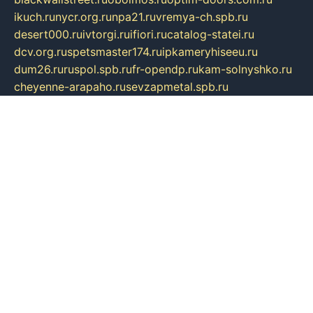
ikuch.ru
nycr.org.ru
npa21.ru
vremya-ch.spb.ru
desert000.ru
ivtorgi.ru
ifiori.ru
catalog-statei.ru
dcv.org.ru
spetsmaster174.ru
ipkameryhiseeu.ru
dum26.ru
ruspol.spb.ru
fr-opendp.ru
kam-solnyshko.ru
cheyenne-arapaho.ru
sevzapmetal.spb.ru
ted-lapidus.spb.ru
parasite-eliminator.ru
sigma-complete.ru
modernworld.ru
dama-moda.ru
eholot-group.ru
sk-nvkz.ru
DRONGOLD.RU
democratia2.ru
i-farmer.ru
mass-sport.org
jablonex.spb.ru
bookmess.ru
linkword.ru
refineua.com.ru
cs-spec.net.ru
altay-mebel.ru
DNK-THEATRE.RU
mechaniks.spb.ru
ipcamtechage.ru
skosta.ru
a-sun.ru
stroy-ldsp.ru
snowlands.org.ru
childrensshoes.ru
mrlizzy.ru
mebelsofiakrd.ru
bulizhenko.ru
rumantick.net.ru
mtszerno.ru
daily-fishing.ru
glushiteli-v-spb.ru
megasat.org.ru
localization.net.ru
flyingfish.pp.ru
ds5teremok.ru