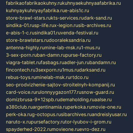
fabrikaofabrikaokuhny.ru
kuhnyaekuhnyaafabrika.ru
kuhnyaykuhnyayfabrika.ru
e-abis1c.ru
store-brawl-stars.ru
kts-services.ru
dark-sand.ru
sindika-01.ru
sp-life.ru
x-legion.ru
sib-archives.ru
e-abis-1-c.ru
sindika01.ru
venda-festival.ru
store-brawlstars.ru
dooraleksandria.ru
antenna-highly.ru
mine-lab-msk.ru
1-mus.ru
3-sex-porn.ru
ban-damn.ru
purse-factory.ru
viagra-tablet.ru
fasbags.ru
adler-jun.ru
bandamn.ru
fincontech.ru
3sexporn.ru
1mus.ru
darksand.ru
rebus-toys.ru
minelab-msk.ru
rtdco.ru
seo-prodvizhenie-sajtov-stroitelnyh-kompanij.ru
card-voice.ru
rulonnyygazon177.ru
snow-guard.ru
domizbrusa-9x12spb.ru
demaholding.ru
aalse.ru
a380club.ru
argentinamia.ru
perkoka.ru
movie-one.ru
perk-oka.ru
g-octopus.ru
sibarchives.ru
andreislyusar.ru
naruto-x.ru
pursefactory.ru
tor-lyubov-i-grom.ru
spayderhed-2022.ru
movieone.ru
evro-dez.ru