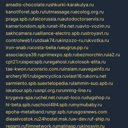
amadis-chocolate.ru
shkurki-karakulya.ru
kanotiforet.spb.ru
tutmassage.ru
ecolog.org.ru
praga.spb.ru
falcorussia.ru
autodoctorservis.ru
kamertondom.spb.ru
net-life.net.ru
avto-vozim.ru
sakhcamera.ru
alliance-electro.spb.ru
stroyavt.ru
controlweb1.ru
tdsak74.ru
kinzozo-ru.ru
kvotka.ru
iron-snab.ru
costa-bella.ru
eugrus.pp.ru
associaciya39.ru
primexpo.spb.ru
bezmorchin.ru
ia2.ru
cpt21.ru
ispecspb.ru
regahost.ru
kolosok-elita.ru
tae-kwon.ru
consrio.com.ru
insiam.ru
avegainfo.ru
archery161.ru
bigencyclica.ru
vlast16.ru
korru.net
sarmiento.spb.su
extelopedia.ru
lammin-suo.spb.ru
iskatour.spb.ru
snpi.org.ru
running-line.ru
krygeva-spa.ru
chel.net.ru
rust-loco.ru
dugshop.ru
hl-beta.spb.ru
school494.spb.ru
mymubaby.ru
epoha-metalband.ru
ngr.spb.ru
rusgosnews.com
dieselvostok.ru
24hostel.msk.ru
w-dev.ru
f-ship.ru
regsmi.ru
filmnetwork.ru
malinasp.ru
kinosvin.ru