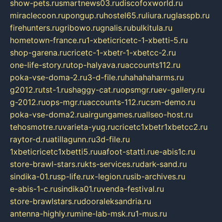
show-pets.ru
smartnews03.ru
discofoxworld.ru
miraclecoon.ru
pongup.ru
hostel65.ru
liura.ru
glasspb.ru
firehunters.ru
gribowo.ru
gnalis.ru
bulkitula.ru
hometown-france.ru
1-xbeticricetc-1-xbetti-5.ru
shop-garena.ru
cricetc-1-xbetr-1-xbetcc-2.ru
one-life-story.ru
top-halyava.ru
accounts112.ru
poka-vse-doma-2.ru
3-d-file.ru
hahahaharms.ru
g2012.ru
tst-1.ru
shaggy-cat.ru
opsmgr.ru
ev-gallery.ru
g-2012.ru
ops-mgr.ru
accounts-112.ru
csm-demo.ru
poka-vse-doma2.ru
airgungames.ru
allseo-host.ru
tehosmotre.ru
varieta-yug.ru
cricetc1xbetr1xbetcc2.ru
raytor-d.ru
atillagunn.ru
3d-file.ru
1xbeticricetc1xbetti5.ru
uafoot-statti.ru
e-abis1c.ru
store-brawl-stars.ru
kts-services.ru
dark-sand.ru
sindika-01.ru
sp-life.ru
x-legion.ru
sib-archives.ru
e-abis-1-c.ru
sindika01.ru
venda-festival.ru
store-brawlstars.ru
dooraleksandria.ru
antenna-highly.ru
mine-lab-msk.ru
1-mus.ru