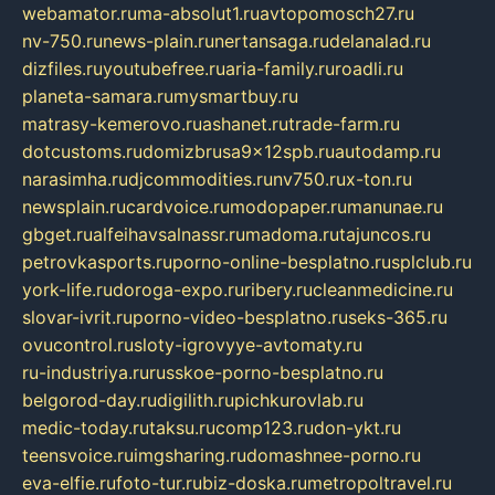
webamator.ru
ma-absolut1.ru
avtopomosch27.ru
nv-750.ru
news-plain.ru
nertansaga.ru
delanalad.ru
dizfiles.ru
youtubefree.ru
aria-family.ru
roadli.ru
planeta-samara.ru
mysmartbuy.ru
matrasy-kemerovo.ru
ashanet.ru
trade-farm.ru
dotcustoms.ru
domizbrusa9x12spb.ru
autodamp.ru
narasimha.ru
djcommodities.ru
nv750.ru
x-ton.ru
newsplain.ru
cardvoice.ru
modopaper.ru
manunae.ru
gbget.ru
alfeihavsalnassr.ru
madoma.ru
tajuncos.ru
petrovkasports.ru
porno-online-besplatno.ru
splclub.ru
york-life.ru
doroga-expo.ru
ribery.ru
cleanmedicine.ru
slovar-ivrit.ru
porno-video-besplatno.ru
seks-365.ru
ovucontrol.ru
sloty-igrovyye-avtomaty.ru
ru-industriya.ru
russkoe-porno-besplatno.ru
belgorod-day.ru
digilith.ru
pichkurovlab.ru
medic-today.ru
taksu.ru
comp123.ru
don-ykt.ru
teensvoice.ru
imgsharing.ru
domashnee-porno.ru
eva-elfie.ru
foto-tur.ru
biz-doska.ru
metropoltravel.ru