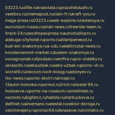
03223.ru
ufille.ru
krasotata.ru
prazdnikdushi.ru
veetbox.ru
cinemapost.ru
ciam-fr.ru
kraft-you.ru
mega-press.ru
03223.ru
web-explore.ru
rastenuya.ru
eurovision-russia.ru
strah-news.ru
freeride-team.ru
itrack-24.ru
sexshopexpress.ru
autostudiopro.ru
alabuga-cityhotel.ru
pornv.ru
atlantpereezd.ru
bud-em-znakomye.ru
a-cdc.ru
elektrostal-news.ru
korolevremont-market.ru
budem-znakomye.ru
oooagrosnab.ru
fpodaso.ru
emfire.ru
pro-otdelky.ru
ukrasotki.ru
seksuzbek.ru
seks-uzbek.ru
porno-vk.ru
sovratili.ru
olecoon.ru
vd-dosug.ru
adonyev.ru
rbc-news.ru
porno-skvirt.ru
krospr.ru
13autor-kolonka.ru
sormol.ru
2rich.ru
hostel-65.ru
hostserve.ru
porno-na-russkom.ru
mishinlab.ru
neznobi.ru
bigfatcc.ru
habble.ru
starbucksvia.ru
delfinet.ru
silvernano.ru
elestal.ru
vektor-doroga.ru
velotrenajery.ru
pronso54.ru
lenasever.ru
lovinskix.ru