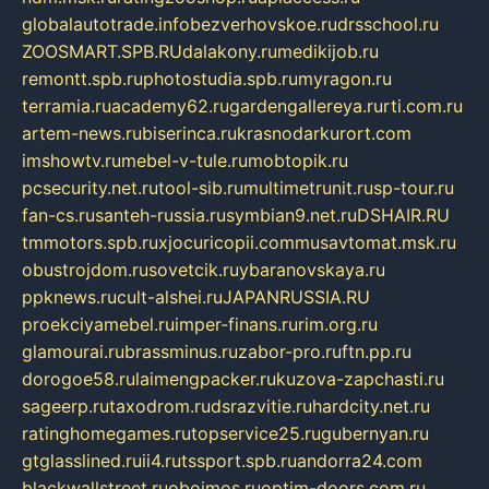
globalautotrade.info
bezverhovskoe.ru
drsschool.ru
ZOOSMART.SPB.RU
dalakony.ru
medikijob.ru
remontt.spb.ru
photostudia.spb.ru
myragon.ru
terramia.ru
academy62.ru
gardengallereya.ru
rti.com.ru
artem-news.ru
biserinca.ru
krasnodarkurort.com
imshowtv.ru
mebel-v-tule.ru
mobtopik.ru
pcsecurity.net.ru
tool-sib.ru
multimetrunit.ru
sp-tour.ru
fan-cs.ru
santeh-russia.ru
symbian9.net.ru
DSHAIR.RU
tmmotors.spb.ru
xjocuricopii.com
musavtomat.msk.ru
obustrojdom.ru
sovetcik.ru
ybaranovskaya.ru
ppknews.ru
cult-alshei.ru
JAPANRUSSIA.RU
proekciyamebel.ru
imper-finans.ru
rim.org.ru
glamourai.ru
brassminus.ru
zabor-pro.ru
ftn.pp.ru
dorogoe58.ru
laimengpacker.ru
kuzova-zapchasti.ru
sageerp.ru
taxodrom.ru
dsrazvitie.ru
hardcity.net.ru
ratinghomegames.ru
topservice25.ru
gubernyan.ru
gtglasslined.ru
ii4.ru
tssport.spb.ru
andorra24.com
blackwallstreet.ru
oboimos.ru
optim-doors.com.ru