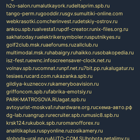
h2o-salon.ru
malutkayork.ru
deltaprim.spb.ru
tango-perm.ru
gooddir.ru
sgv.su
multiki-online.com
webkrasotki.com
cherinvest.ru
detskiy-ostrov.ru
ankou.spb.ru
alvesta1.ru
pdf-creator.ru
nix-files.org.ru
sakhatoday.ru
elektrikersymboler.ru
sputnikyes.ru
golf2club.msk.ru
aeforums.ru
zallclub.ru
multimodal.msk.ru
habaigry.ru
haikko.ru
sobakopedia.ru
isz-fest.ru
ewnc.info
screensaver-clock.net.ru
volnav.spb.ru
comnat.ru
npf.net.ru
7bit.pp.ru
kalugatur.ru
tesiaes.ru
card.com.ru
kazanka.spb.ru
gildiya-kuznecov.ru
kameryboavision.ru
griffoncom.spb.ru
fabrika-emotsiy.ru
PARK-MATROSOVA.RU
agat.spb.ru
avtoyurist-moskva1.ru
hardware.org.ru
схема-авто.рф
dg-lab.ru
angrup.ru
recruiter.spb.ru
music8.spb.ru
krsk124.ru
kubok.spb.ru
romanofforex.ru
analitikaplus.ru
spyonline.ru
zosikamery.ru
sloboda-ural.pp.ru
AUTO-COM.SU
hohota.net
alimy.ru