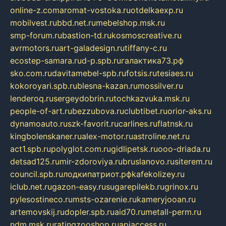
online-z.com
aromat-vostoka.ru
otdelkaexp.ru
mobilvest.ru
bbd.net.ru
mebelshop.msk.ru
smp-forum.ru
bastion-td.ru
kosmoscreative.ru
avrmotors.ru
art-galadesign.ru
tiffany-c.ru
ecostep-samara.ru
d-p.spb.ru
галактика73.рф
sko.com.ru
davitamebel-spb.ru
fotsis.ru
tesiaes.ru
kokoroyari.spb.ru
blesna-kazan.ru
mossilver.ru
lenderoq.ru
sergeydobrin.ru
tochkazvuka.msk.ru
people-of-art.ru
bezzubova.ru
clubtibet.ru
orior-aks.ru
dynamoauto.ru
szk-favorit.ru
carlines.ru
flatnsk.ru
kingbolenskaner.ru
alex-motor.ru
astroline.net.ru
act1.spb.ru
polyglot.com.ru
gidlipetsk.ru
ooo-driada.ru
detsad125.ru
mir-zdoroviya.ru
bruslanovo.ru
siterem.ru
council.spb.ru
лодкипатриот.рф
kafekolizey.ru
iclub.net.ru
gazon-easy.ru
sugarepilekb.ru
grinox.ru
pylesostineco.ru
msts-ozarenie.ru
kameryjooan.ru
artemovskij.ru
dopler.spb.ru
aid70.ru
metall-perm.ru
ndm.msk.ru
ratingzooshop.ru
apiaccess.ru