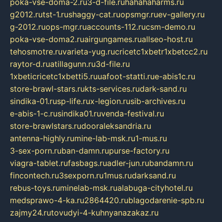
poka-vse-doma-2.ru
3-d-file.ru
hahahaharms.ru
g2012.ru
tst-1.ru
shaggy-cat.ru
opsmgr.ru
ev-gallery.ru
g-2012.ru
ops-mgr.ru
accounts-112.ru
csm-demo.ru
poka-vse-doma2.ru
airgungames.ru
allseo-host.ru
tehosmotre.ru
varieta-yug.ru
cricetc1xbetr1xbetcc2.ru
raytor-d.ru
atillagunn.ru
3d-file.ru
1xbeticricetc1xbetti5.ru
uafoot-statti.ru
e-abis1c.ru
store-brawl-stars.ru
kts-services.ru
dark-sand.ru
sindika-01.ru
sp-life.ru
x-legion.ru
sib-archives.ru
e-abis-1-c.ru
sindika01.ru
venda-festival.ru
store-brawlstars.ru
dooraleksandria.ru
antenna-highly.ru
mine-lab-msk.ru
1-mus.ru
3-sex-porn.ru
ban-damn.ru
purse-factory.ru
viagra-tablet.ru
fasbags.ru
adler-jun.ru
bandamn.ru
fincontech.ru
3sexporn.ru
1mus.ru
darksand.ru
rebus-toys.ru
minelab-msk.ru
alabuga-cityhotel.ru
medsprawo-4-ka.ru
2864420.ru
blagodarenie-spb.ru
zajmy24.ru
tovudyi-4-kuhnyanazakaz.ru