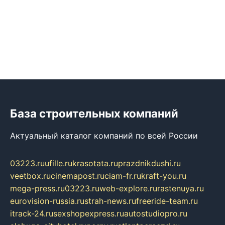
База строительных компаний
Актуальный каталог компаний по всей России
03223.ru
ufille.ru
krasotata.ru
prazdnikdushi.ru
veetbox.ru
cinemapost.ru
ciam-fr.ru
kraft-you.ru
mega-press.ru
03223.ru
web-explore.ru
rastenuya.ru
eurovision-russia.ru
strah-news.ru
freeride-team.ru
itrack-24.ru
sexshopexpress.ru
autostudiopro.ru