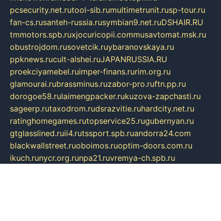
pcsecurity.net.ru
tool-sib.ru
multimetrunit.ru
sp-tour.ru
fan-cs.ru
santeh-russia.ru
symbian9.net.ru
DSHAIR.RU
tmmotors.spb.ru
xjocuricopii.com
musavtomat.msk.ru
obustrojdom.ru
sovetcik.ru
ybaranovskaya.ru
ppknews.ru
cult-alshei.ru
JAPANRUSSIA.RU
proekciyamebel.ru
imper-finans.ru
rim.org.ru
glamourai.ru
brassminus.ru
zabor-pro.ru
ftn.pp.ru
dorogoe58.ru
laimengpacker.ru
kuzova-zapchasti.ru
sageerp.ru
taxodrom.ru
dsrazvitie.ru
hardcity.net.ru
ratinghomegames.ru
topservice25.ru
gubernyan.ru
gtglasslined.ru
ii4.ru
tssport.spb.ru
andorra24.com
blackwallstreet.ru
oboimos.ru
optim-doors.com.ru
ikuch.ru
nycr.org.ru
npa21.ru
vremya-ch.spb.ru
desert000.ru
ivtorgi.ru
ifiori.ru
catalog-statei.ru
dcv.org.ru
spetsmaster174.ru
ipkameryhiseeu.ru
dum26.ru
ruspol.spb.ru
fr-opendp.ru
kam-solnyshko.ru
cheyenne-arapaho.ru
sevzapmetal.spb.ru
ted-lapidus.spb.ru
parasite-eliminator.ru