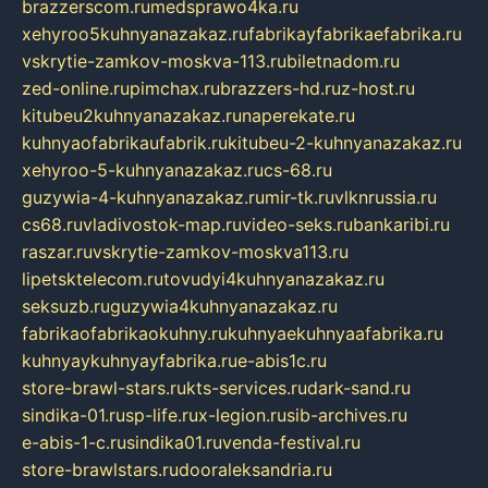
brazzerscom.ru
medsprawo4ka.ru
xehyroo5kuhnyanazakaz.ru
fabrikayfabrikaefabrika.ru
vskrytie-zamkov-moskva-113.ru
biletnadom.ru
zed-online.ru
pimchax.ru
brazzers-hd.ru
z-host.ru
kitubeu2kuhnyanazakaz.ru
naperekate.ru
kuhnyaofabrikaufabrik.ru
kitubeu-2-kuhnyanazakaz.ru
xehyroo-5-kuhnyanazakaz.ru
cs-68.ru
guzywia-4-kuhnyanazakaz.ru
mir-tk.ru
vlknrussia.ru
cs68.ru
vladivostok-map.ru
video-seks.ru
bankaribi.ru
raszar.ru
vskrytie-zamkov-moskva113.ru
lipetsktelecom.ru
tovudyi4kuhnyanazakaz.ru
seksuzb.ru
guzywia4kuhnyanazakaz.ru
fabrikaofabrikaokuhny.ru
kuhnyaekuhnyaafabrika.ru
kuhnyaykuhnyayfabrika.ru
e-abis1c.ru
store-brawl-stars.ru
kts-services.ru
dark-sand.ru
sindika-01.ru
sp-life.ru
x-legion.ru
sib-archives.ru
e-abis-1-c.ru
sindika01.ru
venda-festival.ru
store-brawlstars.ru
dooraleksandria.ru