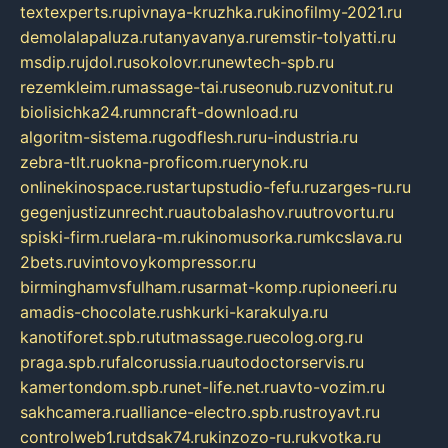
textexperts.ru
pivnaya-kruzhka.ru
kinofilmy-2021.ru
demolalapaluza.ru
tanyavanya.ru
remstir-tolyatti.ru
msdip.ru
jdol.ru
sokolovr.ru
newtech-spb.ru
rezemkleim.ru
massage-tai.ru
seonub.ru
zvonitut.ru
biolisichka24.ru
mncraft-download.ru
algoritm-sistema.ru
godflesh.ru
ru-industria.ru
zebra-tlt.ru
okna-proficom.ru
erynok.ru
onlinekinospace.ru
startupstudio-fefu.ru
zarges-ru.ru
gegenjustizunrecht.ru
autobalashov.ru
utrovortu.ru
spiski-firm.ru
elara-m.ru
kinomusorka.ru
mkcslava.ru
2bets.ru
vintovoykompressor.ru
birminghamvsfulham.ru
sarmat-komp.ru
pioneeri.ru
amadis-chocolate.ru
shkurki-karakulya.ru
kanotiforet.spb.ru
tutmassage.ru
ecolog.org.ru
praga.spb.ru
falcorussia.ru
autodoctorservis.ru
kamertondom.spb.ru
net-life.net.ru
avto-vozim.ru
sakhcamera.ru
alliance-electro.spb.ru
stroyavt.ru
controlweb1.ru
tdsak74.ru
kinzozo-ru.ru
kvotka.ru