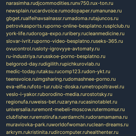
narasimha.ru
djcommodities.ru
nv750.ru
x-ton.ru
newsplain.ru
cardvoice.ru
modopaper.ru
manunae.ru
gbget.ru
alfeihavsalnassr.ru
madoma.ru
tajuncos.ru
petrovkasports.ru
porno-online-besplatno.ru
splclub.ru
york-life.ru
doroga-expo.ru
ribery.ru
cleanmedicine.ru
slovar-ivrit.ru
porno-video-besplatno.ru
seks-365.ru
ovucontrol.ru
sloty-igrovyye-avtomaty.ru
ru-industriya.ru
russkoe-porno-besplatno.ru
belgorod-day.ru
digilith.ru
pichkurovlab.ru
medic-today.ru
taksu.ru
comp123.ru
don-ykt.ru
teensvoice.ru
imgsharing.ru
domashnee-porno.ru
eva-elfie.ru
foto-tur.ru
biz-doska.ru
metropoltravel.ru
veslo-i-yakor.ru
borodino-media.ru
rostotsky.ru
regionufa.ru
weiss-bet.ru
zaryna.ru
casinotablet.ru
universalia.ru
remont-mebeli-moscow.ru
termomur.ru
clubfisher.ru
remstirufa.ru
erdamchi.ru
doramamama.ru
muraviovka-park.ru
worldofwoman.ru
clean-dreams.ru
arkrym.ru
kristinita.ru
dircomputer.ru
healthenter.ru