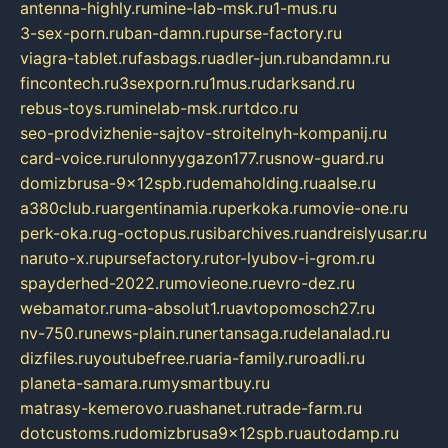
antenna-highly.ru
mine-lab-msk.ru
1-mus.ru
3-sex-porn.ru
ban-damn.ru
purse-factory.ru
viagra-tablet.ru
fasbags.ru
adler-jun.ru
bandamn.ru
fincontech.ru
3sexporn.ru
1mus.ru
darksand.ru
rebus-toys.ru
minelab-msk.ru
rtdco.ru
seo-prodvizhenie-sajtov-stroitelnyh-kompanij.ru
card-voice.ru
rulonnyygazon177.ru
snow-guard.ru
domizbrusa-9x12spb.ru
demaholding.ru
aalse.ru
a380club.ru
argentinamia.ru
perkoka.ru
movie-one.ru
perk-oka.ru
g-octopus.ru
sibarchives.ru
andreislyusar.ru
naruto-x.ru
pursefactory.ru
tor-lyubov-i-grom.ru
spayderhed-2022.ru
movieone.ru
evro-dez.ru
webamator.ru
ma-absolut1.ru
avtopomosch27.ru
nv-750.ru
news-plain.ru
nertansaga.ru
delanalad.ru
dizfiles.ru
youtubefree.ru
aria-family.ru
roadli.ru
planeta-samara.ru
mysmartbuy.ru
matrasy-kemerovo.ru
ashanet.ru
trade-farm.ru
dotcustoms.ru
domizbrusa9x12spb.ru
autodamp.ru