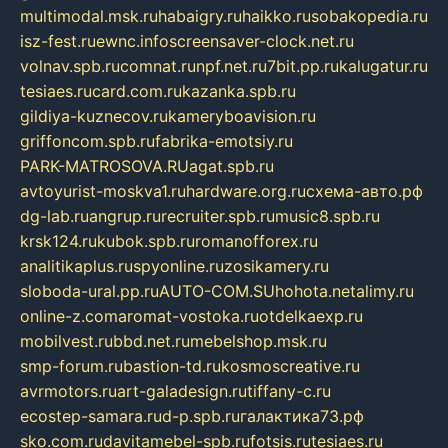
multimodal.msk.ru
habaigry.ru
haikko.ru
sobakopedia.ru
isz-fest.ru
ewnc.info
screensaver-clock.net.ru
volnav.spb.ru
comnat.ru
npf.net.ru
7bit.pp.ru
kalugatur.ru
tesiaes.ru
card.com.ru
kazanka.spb.ru
gildiya-kuznecov.ru
kameryboavision.ru
griffoncom.spb.ru
fabrika-emotsiy.ru
PARK-MATROSOVA.RU
agat.spb.ru
avtoyurist-moskva1.ru
hardware.org.ru
схема-авто.рф
dg-lab.ru
angrup.ru
recruiter.spb.ru
music8.spb.ru
krsk124.ru
kubok.spb.ru
romanofforex.ru
analitikaplus.ru
spyonline.ru
zosikamery.ru
sloboda-ural.pp.ru
AUTO-COM.SU
hohota.net
alimy.ru
online-z.com
aromat-vostoka.ru
otdelkaexp.ru
mobilvest.ru
bbd.net.ru
mebelshop.msk.ru
smp-forum.ru
bastion-td.ru
kosmoscreative.ru
avrmotors.ru
art-galadesign.ru
tiffany-c.ru
ecostep-samara.ru
d-p.spb.ru
галактика73.рф
sko.com.ru
davitamebel-spb.ru
fotsis.ru
tesiaes.ru