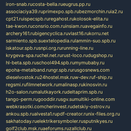
iron-snab.ru
costa-bella.ru
eugrus.pp.ru
associaciya39.ru
primexpo.spb.ru
bezmorchin.ru
ia2.ru
cpt21.ru
ispecspb.ru
regahost.ru
kolosok-elita.ru
tae-kwon.ru
consrio.com.ru
insiam.ru
avegainfo.ru
archery161.ru
bigencyclica.ru
vlast16.ru
korru.net
sarmiento.spb.su
extelopedia.ru
lammin-suo.spb.ru
iskatour.spb.ru
snpi.org.ru
running-line.ru
krygeva-spa.ru
chel.net.ru
rust-loco.ru
dugshop.ru
hl-beta.spb.ru
school494.spb.ru
mymubaby.ru
epoha-metalband.ru
ngr.spb.ru
rusgosnews.com
dieselvostok.ru
24hostel.msk.ru
w-dev.ru
f-ship.ru
regsmi.ru
filmnetwork.ru
malinasp.ru
kinosvin.ru
h2o-salon.ru
malutkayork.ru
deltaprim.spb.ru
tango-perm.ru
gooddir.ru
sgv.su
multiki-online.com
webkrasotki.com
cherinvest.ru
detskiy-ostrov.ru
ankou.spb.ru
alvesta1.ru
pdf-creator.ru
nix-files.org.ru
sakhatoday.ru
elektrikersymboler.ru
sputnikyes.ru
golf2club.msk.ru
aeforums.ru
zallclub.ru