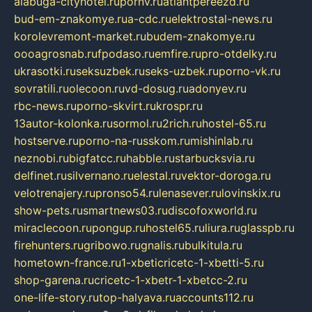
alabuga-cityhotel.ru
pornv.ru
atlantpereezd.ru
bud-em-znakomye.ru
a-cdc.ru
elektrostal-news.ru
korolevremont-market.ru
budem-znakomye.ru
oooagrosnab.ru
fpodaso.ru
emfire.ru
pro-otdelky.ru
ukrasotki.ru
seksuzbek.ru
seks-uzbek.ru
porno-vk.ru
sovratili.ru
olecoon.ru
vd-dosug.ru
adonyev.ru
rbc-news.ru
porno-skvirt.ru
krospr.ru
13autor-kolonka.ru
sormol.ru
2rich.ru
hostel-65.ru
hostserve.ru
porno-na-russkom.ru
mishinlab.ru
neznobi.ru
bigfatcc.ru
habble.ru
starbucksvia.ru
delfinet.ru
silvernano.ru
elestal.ru
vektor-doroga.ru
velotrenajery.ru
pronso54.ru
lenasever.ru
lovinskix.ru
show-pets.ru
smartnews03.ru
discofoxworld.ru
miraclecoon.ru
pongup.ru
hostel65.ru
liura.ru
glasspb.ru
firehunters.ru
gribowo.ru
gnalis.ru
bulkitula.ru
hometown-france.ru
1-xbeticricetc-1-xbetti-5.ru
shop-garena.ru
cricetc-1-xbetr-1-xbetcc-2.ru
one-life-story.ru
top-halyava.ru
accounts112.ru