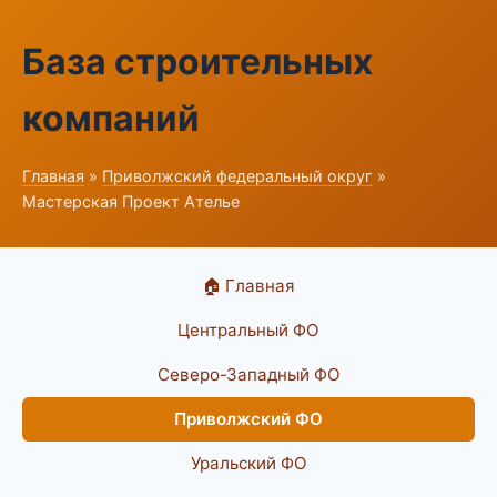
База строительных
компаний
Главная
»
Приволжский федеральный округ
»
Мастерская Проект Ателье
🏠 Главная
Центральный ФО
Северо-Западный ФО
Приволжский ФО
Уральский ФО