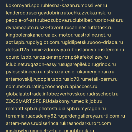
kokoroyari.spb.ru
blesna-kazan.ru
mossilver.ru
lenderoq.ru
sergeydobrin.ru
tochkazvuka.msk.ru
people-of-art.ru
bezzubova.ru
clubtibet.ru
orior-aks.ru
dynamoauto.ru
szk-favorit.ru
carlines.ru
flatnsk.ru
kingbolenskaner.ru
alex-motor.ru
astroline.net.ru
act1.spb.ru
polyglot.com.ru
gidlipetsk.ru
ooo-driada.ru
detsad125.ru
mir-zdoroviya.ru
bruslanovo.ru
siterem.ru
council.spb.ru
лодкипатриот.рф
kafekolizey.ru
iclub.net.ru
gazon-easy.ru
sugarepilekb.ru
grinox.ru
pylesostineco.ru
msts-ozarenie.ru
kameryjooan.ru
artemovskij.ru
dopler.spb.ru
aid70.ru
metall-perm.ru
ndm.msk.ru
ratingzooshop.ru
apiaccess.ru
globalautotrade.info
bezverhovskoe.ru
drsschool.ru
ZOOSMART.SPB.RU
dalakony.ru
medikijob.ru
remontt.spb.ru
photostudia.spb.ru
myragon.ru
terramia.ru
academy62.ru
gardengallereya.ru
rti.com.ru
artem-news.ru
biserinca.ru
krasnodarkurort.com
imshowtv.ru
mebel-v-tule.ru
mobtopik.ru