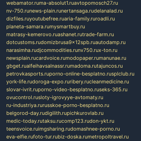
webamator.ru
ma-absolut1.ru
avtopomosch27.ru
nv-750.ru
news-plain.ru
nertansaga.ru
delanalad.ru
dizfiles.ru
youtubefree.ru
aria-family.ru
roadli.ru
planeta-samara.ru
mysmartbuy.ru
matrasy-kemerovo.ru
ashanet.ru
trade-farm.ru
dotcustoms.ru
domizbrusa9x12spb.ru
autodamp.ru
narasimha.ru
djcommodities.ru
nv750.ru
x-ton.ru
newsplain.ru
cardvoice.ru
modopaper.ru
manunae.ru
gbget.ru
alfeihavsalnassr.ru
madoma.ru
tajuncos.ru
petrovkasports.ru
porno-online-besplatno.ru
splclub.ru
york-life.ru
doroga-expo.ru
ribery.ru
cleanmedicine.ru
slovar-ivrit.ru
porno-video-besplatno.ru
seks-365.ru
ovucontrol.ru
sloty-igrovyye-avtomaty.ru
ru-industriya.ru
russkoe-porno-besplatno.ru
belgorod-day.ru
digilith.ru
pichkurovlab.ru
medic-today.ru
taksu.ru
comp123.ru
don-ykt.ru
teensvoice.ru
imgsharing.ru
domashnee-porno.ru
eva-elfie.ru
foto-tur.ru
biz-doska.ru
metropoltravel.ru