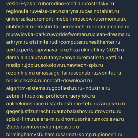
veslo-i-yakor.ru
borodino-media.ru
rostotsky.ru
regionufa.ru
weiss-bet.ru
zaryna.ru
casinotablet.ru
universalia.ru
remont-mebeli-moscow.ru
termomur.ru
clubfisher.ru
remstirufa.ru
erdamchi.ru
doramamama.ru
muraviovka-park.ru
worldofwoman.ru
clean-dreams.ru
arkrym.ru
kristinita.ru
dircomputer.ru
healthenter.ru
textexperts.ru
pivnaya-kruzhka.ru
kinofilmy-2021.ru
demolalapaluza.ru
tanyavanya.ru
remstir-tolyatti.ru
msdip.ru
jdol.ru
sokolovr.ru
newtech-spb.ru
rezemkleim.ru
massage-tai.ru
seonub.ru
zvonitut.ru
biolisichka24.ru
mncraft-download.ru
algoritm-sistema.ru
godflesh.ru
ru-industria.ru
zebra-tlt.ru
okna-proficom.ru
erynok.ru
onlinekinospace.ru
startupstudio-fefu.ru
zarges-ru.ru
gegenjustizunrecht.ru
autobalashov.ru
utrovortu.ru
spiski-firm.ru
elara-m.ru
kinomusorka.ru
mkcslava.ru
2bets.ru
vintovoykompressor.ru
birminghamvsfulham.ru
sarmat-komp.ru
pioneeri.ru