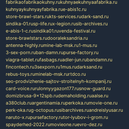
fabrikaofabrikaokuhny.ru
kuhnyaekuhnyaafabrika.ru
kuhnyaykuhnyayfabrika.ru
e-abis1c.ru
store-brawl-stars.ru
kts-services.ru
dark-sand.ru
sindika-01.ru
sp-life.ru
x-legion.ru
sib-archives.ru
e-abis-1-c.ru
sindika01.ru
venda-festival.ru
store-brawlstars.ru
dooraleksandria.ru
antenna-highly.ru
mine-lab-msk.ru
1-mus.ru
3-sex-porn.ru
ban-damn.ru
purse-factory.ru
viagra-tablet.ru
fasbags.ru
adler-jun.ru
bandamn.ru
fincontech.ru
3sexporn.ru
1mus.ru
darksand.ru
rebus-toys.ru
minelab-msk.ru
rtdco.ru
seo-prodvizhenie-sajtov-stroitelnyh-kompanij.ru
card-voice.ru
rulonnyygazon177.ru
snow-guard.ru
domizbrusa-9x12spb.ru
demaholding.ru
aalse.ru
a380club.ru
argentinamia.ru
perkoka.ru
movie-one.ru
perk-oka.ru
g-octopus.ru
sibarchives.ru
andreislyusar.ru
naruto-x.ru
pursefactory.ru
tor-lyubov-i-grom.ru
spayderhed-2022.ru
movieone.ru
evro-dez.ru