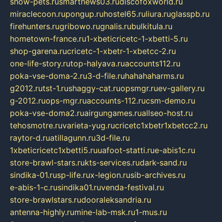
show-pets.ru
smartnews03.ru
discofoxworld.ru
miraclecoon.ru
pongup.ru
hostel65.ru
liura.ru
glasspb.ru
firehunters.ru
gribowo.ru
gnalis.ru
bulkitula.ru
hometown-france.ru
1-xbeticricetc-1-xbetti-5.ru
shop-garena.ru
cricetc-1-xbetr-1-xbetcc-2.ru
one-life-story.ru
top-halyava.ru
accounts112.ru
poka-vse-doma-2.ru
3-d-file.ru
hahahaharms.ru
g2012.ru
tst-1.ru
shaggy-cat.ru
opsmgr.ru
ev-gallery.ru
g-2012.ru
ops-mgr.ru
accounts-112.ru
csm-demo.ru
poka-vse-doma2.ru
airgungames.ru
allseo-host.ru
tehosmotre.ru
varieta-yug.ru
cricetc1xbetr1xbetcc2.ru
raytor-d.ru
atillagunn.ru
3d-file.ru
1xbeticricetc1xbetti5.ru
uafoot-statti.ru
e-abis1c.ru
store-brawl-stars.ru
kts-services.ru
dark-sand.ru
sindika-01.ru
sp-life.ru
x-legion.ru
sib-archives.ru
e-abis-1-c.ru
sindika01.ru
venda-festival.ru
store-brawlstars.ru
dooraleksandria.ru
antenna-highly.ru
mine-lab-msk.ru
1-mus.ru