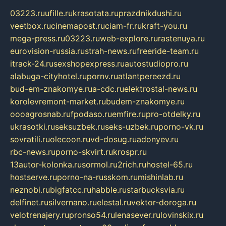
03223.ru
ufille.ru
krasotata.ru
prazdnikdushi.ru
veetbox.ru
cinemapost.ru
ciam-fr.ru
kraft-you.ru
mega-press.ru
03223.ru
web-explore.ru
rastenuya.ru
eurovision-russia.ru
strah-news.ru
freeride-team.ru
itrack-24.ru
sexshopexpress.ru
autostudiopro.ru
alabuga-cityhotel.ru
pornv.ru
atlantpereezd.ru
bud-em-znakomye.ru
a-cdc.ru
elektrostal-news.ru
korolevremont-market.ru
budem-znakomye.ru
oooagrosnab.ru
fpodaso.ru
emfire.ru
pro-otdelky.ru
ukrasotki.ru
seksuzbek.ru
seks-uzbek.ru
porno-vk.ru
sovratili.ru
olecoon.ru
vd-dosug.ru
adonyev.ru
rbc-news.ru
porno-skvirt.ru
krospr.ru
13autor-kolonka.ru
sormol.ru
2rich.ru
hostel-65.ru
hostserve.ru
porno-na-russkom.ru
mishinlab.ru
neznobi.ru
bigfatcc.ru
habble.ru
starbucksvia.ru
delfinet.ru
silvernano.ru
elestal.ru
vektor-doroga.ru
velotrenajery.ru
pronso54.ru
lenasever.ru
lovinskix.ru