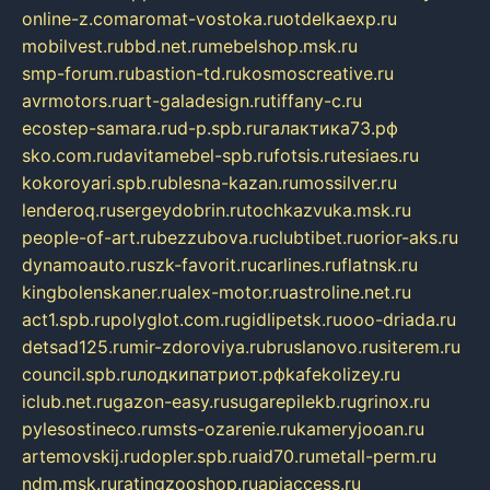
online-z.com
aromat-vostoka.ru
otdelkaexp.ru
mobilvest.ru
bbd.net.ru
mebelshop.msk.ru
smp-forum.ru
bastion-td.ru
kosmoscreative.ru
avrmotors.ru
art-galadesign.ru
tiffany-c.ru
ecostep-samara.ru
d-p.spb.ru
галактика73.рф
sko.com.ru
davitamebel-spb.ru
fotsis.ru
tesiaes.ru
kokoroyari.spb.ru
blesna-kazan.ru
mossilver.ru
lenderoq.ru
sergeydobrin.ru
tochkazvuka.msk.ru
people-of-art.ru
bezzubova.ru
clubtibet.ru
orior-aks.ru
dynamoauto.ru
szk-favorit.ru
carlines.ru
flatnsk.ru
kingbolenskaner.ru
alex-motor.ru
astroline.net.ru
act1.spb.ru
polyglot.com.ru
gidlipetsk.ru
ooo-driada.ru
detsad125.ru
mir-zdoroviya.ru
bruslanovo.ru
siterem.ru
council.spb.ru
лодкипатриот.рф
kafekolizey.ru
iclub.net.ru
gazon-easy.ru
sugarepilekb.ru
grinox.ru
pylesostineco.ru
msts-ozarenie.ru
kameryjooan.ru
artemovskij.ru
dopler.spb.ru
aid70.ru
metall-perm.ru
ndm.msk.ru
ratingzooshop.ru
apiaccess.ru