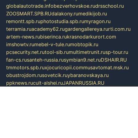
globalautotrade.info
bezverhovskoe.ru
drsschool.ru
ZOOSMART.SPB.RU
dalakony.ru
medikijob.ru
remontt.spb.ru
photostudia.spb.ru
myragon.ru
terramia.ru
academy62.ru
gardengallereya.ru
rti.com.ru
artem-news.ru
biserinca.ru
krasnodarkurort.com
imshowtv.ru
mebel-v-tule.ru
mobtopik.ru
pcsecurity.net.ru
tool-sib.ru
multimetrunit.ru
sp-tour.ru
fan-cs.ru
santeh-russia.ru
symbian9.net.ru
DSHAIR.RU
tmmotors.spb.ru
xjocuricopii.com
musavtomat.msk.ru
obustrojdom.ru
sovetcik.ru
ybaranovskaya.ru
ppknews.ru
cult-alshei.ru
JAPANRUSSIA.RU
proekciyamebel.ru
imper-finans.ru
rim.org.ru
glamourai.ru
brassminus.ru
zabor-pro.ru
ftn.pp.ru
dorogoe58.ru
laimengpacker.ru
kuzova-zapchasti.ru
sageerp.ru
taxodrom.ru
dsrazvitie.ru
hardcity.net.ru
ratinghomegames.ru
topservice25.ru
gubernyan.ru
gtglasslined.ru
ii4.ru
tssport.spb.ru
andorra24.com
blackwallstreet.ru
oboimos.ru
optim-doors.com.ru