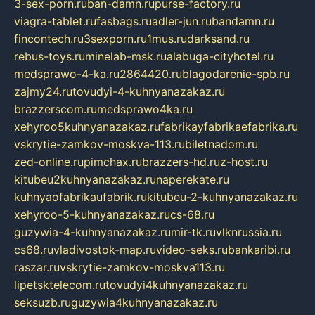
3-sex-porn.ru
ban-damn.ru
purse-factory.ru
viagra-tablet.ru
fasbags.ru
adler-jun.ru
bandamn.ru
fincontech.ru
3sexporn.ru
1mus.ru
darksand.ru
rebus-toys.ru
minelab-msk.ru
alabuga-cityhotel.ru
medsprawo-4-ka.ru
2864420.ru
blagodarenie-spb.ru
zajmy24.ru
tovudyi-4-kuhnyanazakaz.ru
brazzerscom.ru
medsprawo4ka.ru
xehyroo5kuhnyanazakaz.ru
fabrikayfabrikaefabrika.ru
vskrytie-zamkov-moskva-113.ru
biletnadom.ru
zed-online.ru
pimchax.ru
brazzers-hd.ru
z-host.ru
kitubeu2kuhnyanazakaz.ru
naperekate.ru
kuhnyaofabrikaufabrik.ru
kitubeu-2-kuhnyanazakaz.ru
xehyroo-5-kuhnyanazakaz.ru
cs-68.ru
guzywia-4-kuhnyanazakaz.ru
mir-tk.ru
vlknrussia.ru
cs68.ru
vladivostok-map.ru
video-seks.ru
bankaribi.ru
raszar.ru
vskrytie-zamkov-moskva113.ru
lipetsktelecom.ru
tovudyi4kuhnyanazakaz.ru
seksuzb.ru
guzywia4kuhnyanazakaz.ru