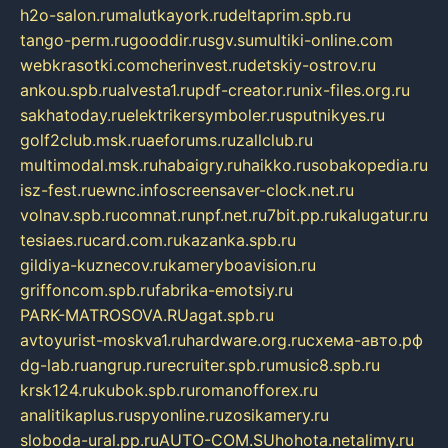
h2o-salon.ru
malutkayork.ru
deltaprim.spb.ru
tango-perm.ru
gooddir.ru
sgv.su
multiki-online.com
webkrasotki.com
cherinvest.ru
detskiy-ostrov.ru
ankou.spb.ru
alvesta1.ru
pdf-creator.ru
nix-files.org.ru
sakhatoday.ru
elektrikersymboler.ru
sputnikyes.ru
golf2club.msk.ru
aeforums.ru
zallclub.ru
multimodal.msk.ru
habaigry.ru
haikko.ru
sobakopedia.ru
isz-fest.ru
ewnc.info
screensaver-clock.net.ru
volnav.spb.ru
comnat.ru
npf.net.ru
7bit.pp.ru
kalugatur.ru
tesiaes.ru
card.com.ru
kazanka.spb.ru
gildiya-kuznecov.ru
kameryboavision.ru
griffoncom.spb.ru
fabrika-emotsiy.ru
PARK-MATROSOVA.RU
agat.spb.ru
avtoyurist-moskva1.ru
hardware.org.ru
схема-авто.рф
dg-lab.ru
angrup.ru
recruiter.spb.ru
music8.spb.ru
krsk124.ru
kubok.spb.ru
romanofforex.ru
analitikaplus.ru
spyonline.ru
zosikamery.ru
sloboda-ural.pp.ru
AUTO-COM.SU
hohota.net
alimy.ru