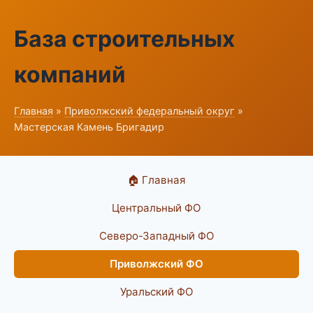
База строительных
компаний
Главная
»
Приволжский федеральный округ
»
Мастерская Камень Бригадир
🏠 Главная
Центральный ФО
Северо-Западный ФО
Приволжский ФО
Уральский ФО