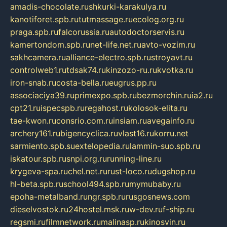
amadis-chocolate.ru
shkurki-karakulya.ru
kanotiforet.spb.ru
tutmassage.ru
ecolog.org.ru
praga.spb.ru
falcorussia.ru
autodoctorservis.ru
kamertondom.spb.ru
net-life.net.ru
avto-vozim.ru
sakhcamera.ru
alliance-electro.spb.ru
stroyavt.ru
controlweb1.ru
tdsak74.ru
kinzozo-ru.ru
kvotka.ru
iron-snab.ru
costa-bella.ru
eugrus.pp.ru
associaciya39.ru
primexpo.spb.ru
bezmorchin.ru
ia2.ru
cpt21.ru
ispecspb.ru
regahost.ru
kolosok-elita.ru
tae-kwon.ru
consrio.com.ru
insiam.ru
avegainfo.ru
archery161.ru
bigencyclica.ru
vlast16.ru
korru.net
sarmiento.spb.su
extelopedia.ru
lammin-suo.spb.ru
iskatour.spb.ru
snpi.org.ru
running-line.ru
krygeva-spa.ru
chel.net.ru
rust-loco.ru
dugshop.ru
hl-beta.spb.ru
school494.spb.ru
mymubaby.ru
epoha-metalband.ru
ngr.spb.ru
rusgosnews.com
dieselvostok.ru
24hostel.msk.ru
w-dev.ru
f-ship.ru
regsmi.ru
filmnetwork.ru
malinasp.ru
kinosvin.ru