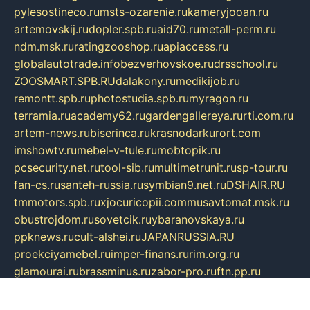
pylesostineco.ru
msts-ozarenie.ru
kameryjooan.ru
artemovskij.ru
dopler.spb.ru
aid70.ru
metall-perm.ru
ndm.msk.ru
ratingzooshop.ru
apiaccess.ru
globalautotrade.info
bezverhovskoe.ru
drsschool.ru
ZOOSMART.SPB.RU
dalakony.ru
medikijob.ru
remontt.spb.ru
photostudia.spb.ru
myragon.ru
terramia.ru
academy62.ru
gardengallereya.ru
rti.com.ru
artem-news.ru
biserinca.ru
krasnodarkurort.com
imshowtv.ru
mebel-v-tule.ru
mobtopik.ru
pcsecurity.net.ru
tool-sib.ru
multimetrunit.ru
sp-tour.ru
fan-cs.ru
santeh-russia.ru
symbian9.net.ru
DSHAIR.RU
tmmotors.spb.ru
xjocuricopii.com
musavtomat.msk.ru
obustrojdom.ru
sovetcik.ru
ybaranovskaya.ru
ppknews.ru
cult-alshei.ru
JAPANRUSSIA.RU
proekciyamebel.ru
imper-finans.ru
rim.org.ru
glamourai.ru
brassminus.ru
zabor-pro.ru
ftn.pp.ru
dorogoe58.ru
laimengpacker.ru
kuzova-zapchasti.ru
sageerp.ru
taxodrom.ru
dsrazvitie.ru
hardcity.net.ru