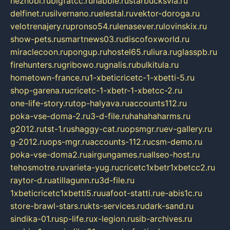
neznobi.ru
bigfatcc.ru
habble.ru
starbucksvia.ru
delfinet.ru
silvernano.ru
elestal.ru
vektor-doroga.ru
velotrenajery.ru
pronso54.ru
lenasever.ru
lovinskix.ru
show-pets.ru
smartnews03.ru
discofoxworld.ru
miraclecoon.ru
pongup.ru
hostel65.ru
liura.ru
glasspb.ru
firehunters.ru
gribowo.ru
gnalis.ru
bulkitula.ru
hometown-france.ru
1-xbeticricetc-1-xbetti-5.ru
shop-garena.ru
cricetc-1-xbetr-1-xbetcc-2.ru
one-life-story.ru
top-halyava.ru
accounts112.ru
poka-vse-doma-2.ru
3-d-file.ru
hahahaharms.ru
g2012.ru
tst-1.ru
shaggy-cat.ru
opsmgr.ru
ev-gallery.ru
g-2012.ru
ops-mgr.ru
accounts-112.ru
csm-demo.ru
poka-vse-doma2.ru
airgungames.ru
allseo-host.ru
tehosmotre.ru
varieta-yug.ru
cricetc1xbetr1xbetcc2.ru
raytor-d.ru
atillagunn.ru
3d-file.ru
1xbeticricetc1xbetti5.ru
uafoot-statti.ru
e-abis1c.ru
store-brawl-stars.ru
kts-services.ru
dark-sand.ru
sindika-01.ru
sp-life.ru
x-legion.ru
sib-archives.ru