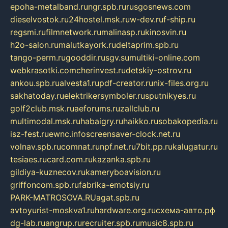
epoha-metalband.ru
ngr.spb.ru
rusgosnews.com
dieselvostok.ru
24hostel.msk.ru
w-dev.ru
f-ship.ru
regsmi.ru
filmnetwork.ru
malinasp.ru
kinosvin.ru
h2o-salon.ru
malutkayork.ru
deltaprim.spb.ru
tango-perm.ru
gooddir.ru
sgv.su
multiki-online.com
webkrasotki.com
cherinvest.ru
detskiy-ostrov.ru
ankou.spb.ru
alvesta1.ru
pdf-creator.ru
nix-files.org.ru
sakhatoday.ru
elektrikersymboler.ru
sputnikyes.ru
golf2club.msk.ru
aeforums.ru
zallclub.ru
multimodal.msk.ru
habaigry.ru
haikko.ru
sobakopedia.ru
isz-fest.ru
ewnc.info
screensaver-clock.net.ru
volnav.spb.ru
comnat.ru
npf.net.ru
7bit.pp.ru
kalugatur.ru
tesiaes.ru
card.com.ru
kazanka.spb.ru
gildiya-kuznecov.ru
kameryboavision.ru
griffoncom.spb.ru
fabrika-emotsiy.ru
PARK-MATROSOVA.RU
agat.spb.ru
avtoyurist-moskva1.ru
hardware.org.ru
схема-авто.рф
dg-lab.ru
angrup.ru
recruiter.spb.ru
music8.spb.ru