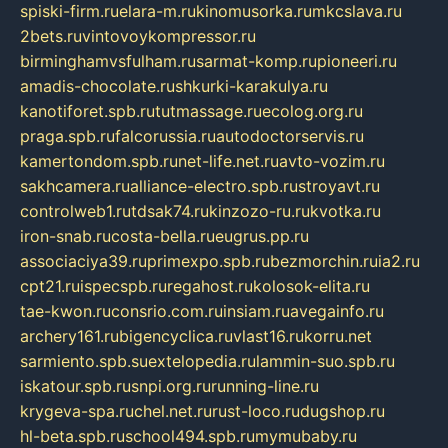
spiski-firm.ru
elara-m.ru
kinomusorka.ru
mkcslava.ru
2bets.ru
vintovoykompressor.ru
birminghamvsfulham.ru
sarmat-komp.ru
pioneeri.ru
amadis-chocolate.ru
shkurki-karakulya.ru
kanotiforet.spb.ru
tutmassage.ru
ecolog.org.ru
praga.spb.ru
falcorussia.ru
autodoctorservis.ru
kamertondom.spb.ru
net-life.net.ru
avto-vozim.ru
sakhcamera.ru
alliance-electro.spb.ru
stroyavt.ru
controlweb1.ru
tdsak74.ru
kinzozo-ru.ru
kvotka.ru
iron-snab.ru
costa-bella.ru
eugrus.pp.ru
associaciya39.ru
primexpo.spb.ru
bezmorchin.ru
ia2.ru
cpt21.ru
ispecspb.ru
regahost.ru
kolosok-elita.ru
tae-kwon.ru
consrio.com.ru
insiam.ru
avegainfo.ru
archery161.ru
bigencyclica.ru
vlast16.ru
korru.net
sarmiento.spb.su
extelopedia.ru
lammin-suo.spb.ru
iskatour.spb.ru
snpi.org.ru
running-line.ru
krygeva-spa.ru
chel.net.ru
rust-loco.ru
dugshop.ru
hl-beta.spb.ru
school494.spb.ru
mymubaby.ru