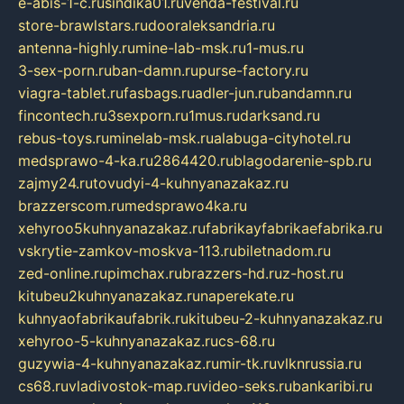
e-abis-1-c.ru
sindika01.ru
venda-festival.ru
store-brawlstars.ru
dooraleksandria.ru
antenna-highly.ru
mine-lab-msk.ru
1-mus.ru
3-sex-porn.ru
ban-damn.ru
purse-factory.ru
viagra-tablet.ru
fasbags.ru
adler-jun.ru
bandamn.ru
fincontech.ru
3sexporn.ru
1mus.ru
darksand.ru
rebus-toys.ru
minelab-msk.ru
alabuga-cityhotel.ru
medsprawo-4-ka.ru
2864420.ru
blagodarenie-spb.ru
zajmy24.ru
tovudyi-4-kuhnyanazakaz.ru
brazzerscom.ru
medsprawo4ka.ru
xehyroo5kuhnyanazakaz.ru
fabrikayfabrikaefabrika.ru
vskrytie-zamkov-moskva-113.ru
biletnadom.ru
zed-online.ru
pimchax.ru
brazzers-hd.ru
z-host.ru
kitubeu2kuhnyanazakaz.ru
naperekate.ru
kuhnyaofabrikaufabrik.ru
kitubeu-2-kuhnyanazakaz.ru
xehyroo-5-kuhnyanazakaz.ru
cs-68.ru
guzywia-4-kuhnyanazakaz.ru
mir-tk.ru
vlknrussia.ru
cs68.ru
vladivostok-map.ru
video-seks.ru
bankaribi.ru