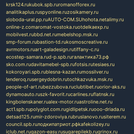
krsk124.ru
kubok.spb.ru
romanofforex.ru
analitikaplus.ru
spyonline.ru
zosikamery.ru
sloboda-ural.pp.ru
AUTO-COM.SU
hohota.net
alimy.ru
online-z.com
aromat-vostoka.ru
otdelkaexp.ru
mobilvest.ru
bbd.net.ru
mebelshop.msk.ru
smp-forum.ru
bastion-td.ru
kosmoscreative.ru
avrmotors.ru
art-galadesign.ru
tiffany-c.ru
ecostep-samara.ru
d-p.spb.ru
галактика73.рф
sko.com.ru
davitamebel-spb.ru
fotsis.ru
tesiaes.ru
kokoroyari.spb.ru
blesna-kazan.ru
mossilver.ru
lenderoq.ru
sergeydobrin.ru
tochkazvuka.msk.ru
people-of-art.ru
bezzubova.ru
clubtibet.ru
orior-aks.ru
dynamoauto.ru
szk-favorit.ru
carlines.ru
flatnsk.ru
kingbolenskaner.ru
alex-motor.ru
astroline.net.ru
act1.spb.ru
polyglot.com.ru
gidlipetsk.ru
ooo-driada.ru
detsad125.ru
mir-zdoroviya.ru
bruslanovo.ru
siterem.ru
council.spb.ru
лодкипатриот.рф
kafekolizey.ru
iclub.net.ru
gazon-easy.ru
sugarepilekb.ru
grinox.ru