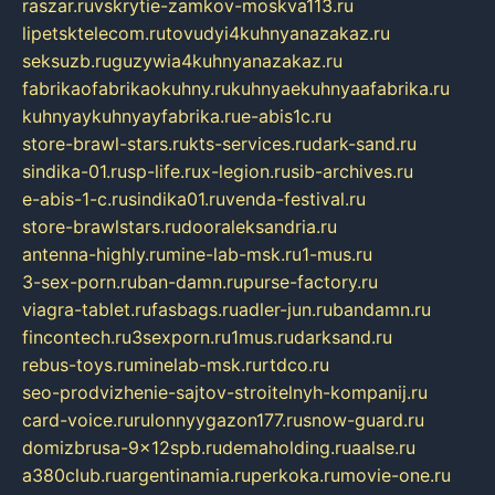
raszar.ru
vskrytie-zamkov-moskva113.ru
lipetsktelecom.ru
tovudyi4kuhnyanazakaz.ru
seksuzb.ru
guzywia4kuhnyanazakaz.ru
fabrikaofabrikaokuhny.ru
kuhnyaekuhnyaafabrika.ru
kuhnyaykuhnyayfabrika.ru
e-abis1c.ru
store-brawl-stars.ru
kts-services.ru
dark-sand.ru
sindika-01.ru
sp-life.ru
x-legion.ru
sib-archives.ru
e-abis-1-c.ru
sindika01.ru
venda-festival.ru
store-brawlstars.ru
dooraleksandria.ru
antenna-highly.ru
mine-lab-msk.ru
1-mus.ru
3-sex-porn.ru
ban-damn.ru
purse-factory.ru
viagra-tablet.ru
fasbags.ru
adler-jun.ru
bandamn.ru
fincontech.ru
3sexporn.ru
1mus.ru
darksand.ru
rebus-toys.ru
minelab-msk.ru
rtdco.ru
seo-prodvizhenie-sajtov-stroitelnyh-kompanij.ru
card-voice.ru
rulonnyygazon177.ru
snow-guard.ru
domizbrusa-9x12spb.ru
demaholding.ru
aalse.ru
a380club.ru
argentinamia.ru
perkoka.ru
movie-one.ru