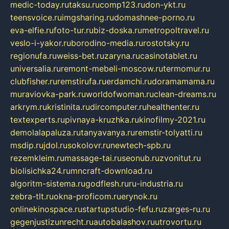
medic-today.ru
taksu.ru
comp123.ru
don-ykt.ru
teensvoice.ru
imgsharing.ru
domashnee-porno.ru
eva-elfie.ru
foto-tur.ru
biz-doska.ru
metropoltravel.ru
veslo-i-yakor.ru
borodino-media.ru
rostotsky.ru
regionufa.ru
weiss-bet.ru
zaryna.ru
casinotablet.ru
universalia.ru
remont-mebeli-moscow.ru
termomur.ru
clubfisher.ru
remstirufa.ru
erdamchi.ru
doramamama.ru
muraviovka-park.ru
worldofwoman.ru
clean-dreams.ru
arkrym.ru
kristinita.ru
dircomputer.ru
healthenter.ru
textexperts.ru
pivnaya-kruzhka.ru
kinofilmy-2021.ru
demolalapaluza.ru
tanyavanya.ru
remstir-tolyatti.ru
msdip.ru
jdol.ru
sokolovr.ru
newtech-spb.ru
rezemkleim.ru
massage-tai.ru
seonub.ru
zvonitut.ru
biolisichka24.ru
mncraft-download.ru
algoritm-sistema.ru
godflesh.ru
ru-industria.ru
zebra-tlt.ru
okna-proficom.ru
erynok.ru
onlinekinospace.ru
startupstudio-fefu.ru
zarges-ru.ru
gegenjustizunrecht.ru
autobalashov.ru
utrovortu.ru