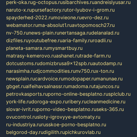
perk-oka.ru
g-octopus.ru
sibarchives.ru
andreislyusar.ru
naruto-x.ru
pursefactory.ru
tor-lyubov-i-grom.ru
spayderhed-2022.ru
movieone.ru
evro-dez.ru
webamator.ru
ma-absolut1.ru
avtopomosch27.ru
nv-750.ru
news-plain.ru
nertansaga.ru
delanalad.ru
dizfiles.ru
youtubefree.ru
aria-family.ru
roadli.ru
planeta-samara.ru
mysmartbuy.ru
matrasy-kemerovo.ru
ashanet.ru
trade-farm.ru
dotcustoms.ru
domizbrusa9x12spb.ru
autodamp.ru
narasimha.ru
djcommodities.ru
nv750.ru
x-ton.ru
newsplain.ru
cardvoice.ru
modopaper.ru
manunae.ru
gbget.ru
alfeihavsalnassr.ru
madoma.ru
tajuncos.ru
petrovkasports.ru
porno-online-besplatno.ru
splclub.ru
york-life.ru
doroga-expo.ru
ribery.ru
cleanmedicine.ru
slovar-ivrit.ru
porno-video-besplatno.ru
seks-365.ru
ovucontrol.ru
sloty-igrovyye-avtomaty.ru
ru-industriya.ru
russkoe-porno-besplatno.ru
belgorod-day.ru
digilith.ru
pichkurovlab.ru