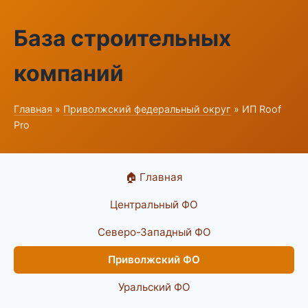
База строительных
компаний
Главная
»
Приволжский федеральный округ
» ИП Roof
Pro
🏠 Главная
Центральный ФО
Северо-Западный ФО
Приволжский ФО
Уральский ФО