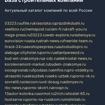
Актуальный каталог компаний по всей России
03223.ru
ufille.ru
krasotata.ru
prazdnikdushi.ru
veetbox.ru
cinemapost.ru
ciam-fr.ru
kraft-you.ru
mega-press.ru
03223.ru
web-explore.ru
rastenuya.ru
eurovision-russia.ru
strah-news.ru
freeride-team.ru
itrack-24.ru
sexshopexpress.ru
autostudiopro.ru
alabuga-cityhotel.ru
pornv.ru
atlantpereezd.ru
bud-em-znakomye.ru
a-cdc.ru
elektrostal-news.ru
korolevremont-market.ru
budem-znakomye.ru
oooagrosnab.ru
fpodaso.ru
emfire.ru
pro-otdelky.ru
ukrasotki.ru
seksuzbek.ru
seks-uzbek.ru
porno-vk.ru
sovratili.ru
olecoon.ru
vd-dosug.ru
adonyev.ru
rbc-news.ru
porno-skvirt.ru
krospr.ru
13autor-kolonka.ru
sormol.ru
2rich.ru
hostel-65.ru
hostserve.ru
porno-na-russkom.ru
mishinlab.ru