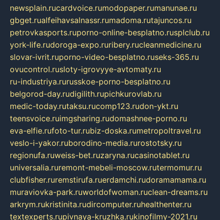
newsplain.ru
cardvoice.ru
modopaper.ru
manunae.ru
gbget.ru
alfeihavsalnassr.ru
madoma.ru
tajuncos.ru
petrovkasports.ru
porno-online-besplatno.ru
splclub.ru
york-life.ru
doroga-expo.ru
ribery.ru
cleanmedicine.ru
slovar-ivrit.ru
porno-video-besplatno.ru
seks-365.ru
ovucontrol.ru
sloty-igrovyye-avtomaty.ru
ru-industriya.ru
russkoe-porno-besplatno.ru
belgorod-day.ru
digilith.ru
pichkurovlab.ru
medic-today.ru
taksu.ru
comp123.ru
don-ykt.ru
teensvoice.ru
imgsharing.ru
domashnee-porno.ru
eva-elfie.ru
foto-tur.ru
biz-doska.ru
metropoltravel.ru
veslo-i-yakor.ru
borodino-media.ru
rostotsky.ru
regionufa.ru
weiss-bet.ru
zaryna.ru
casinotablet.ru
universalia.ru
remont-mebeli-moscow.ru
termomur.ru
clubfisher.ru
remstirufa.ru
erdamchi.ru
doramamama.ru
muraviovka-park.ru
worldofwoman.ru
clean-dreams.ru
arkrym.ru
kristinita.ru
dircomputer.ru
healthenter.ru
textexperts.ru
pivnaya-kruzhka.ru
kinofilmy-2021.ru