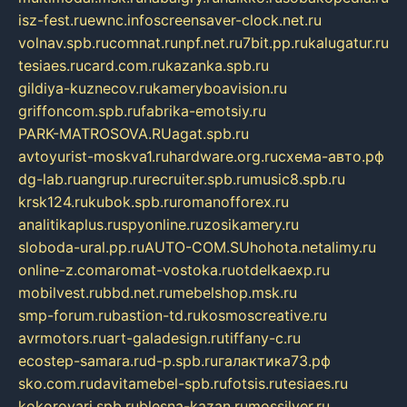
isz-fest.ru
ewnc.info
screensaver-clock.net.ru
volnav.spb.ru
comnat.ru
npf.net.ru
7bit.pp.ru
kalugatur.ru
tesiaes.ru
card.com.ru
kazanka.spb.ru
gildiya-kuznecov.ru
kameryboavision.ru
griffoncom.spb.ru
fabrika-emotsiy.ru
PARK-MATROSOVA.RU
agat.spb.ru
avtoyurist-moskva1.ru
hardware.org.ru
схема-авто.рф
dg-lab.ru
angrup.ru
recruiter.spb.ru
music8.spb.ru
krsk124.ru
kubok.spb.ru
romanofforex.ru
analitikaplus.ru
spyonline.ru
zosikamery.ru
sloboda-ural.pp.ru
AUTO-COM.SU
hohota.net
alimy.ru
online-z.com
aromat-vostoka.ru
otdelkaexp.ru
mobilvest.ru
bbd.net.ru
mebelshop.msk.ru
smp-forum.ru
bastion-td.ru
kosmoscreative.ru
avrmotors.ru
art-galadesign.ru
tiffany-c.ru
ecostep-samara.ru
d-p.spb.ru
галактика73.рф
sko.com.ru
davitamebel-spb.ru
fotsis.ru
tesiaes.ru
kokoroyari.spb.ru
blesna-kazan.ru
mossilver.ru