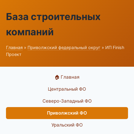
База строительных
компаний
Главная
»
Приволжский федеральный округ
» ИП Finish
Проект
🏠 Главная
Центральный ФО
Северо-Западный ФО
Приволжский ФО
Уральский ФО