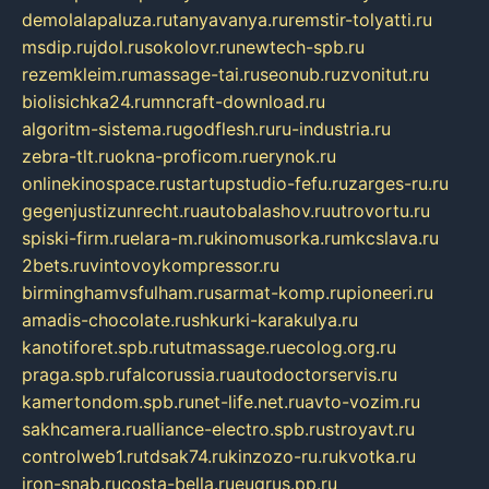
demolalapaluza.ru
tanyavanya.ru
remstir-tolyatti.ru
msdip.ru
jdol.ru
sokolovr.ru
newtech-spb.ru
rezemkleim.ru
massage-tai.ru
seonub.ru
zvonitut.ru
biolisichka24.ru
mncraft-download.ru
algoritm-sistema.ru
godflesh.ru
ru-industria.ru
zebra-tlt.ru
okna-proficom.ru
erynok.ru
onlinekinospace.ru
startupstudio-fefu.ru
zarges-ru.ru
gegenjustizunrecht.ru
autobalashov.ru
utrovortu.ru
spiski-firm.ru
elara-m.ru
kinomusorka.ru
mkcslava.ru
2bets.ru
vintovoykompressor.ru
birminghamvsfulham.ru
sarmat-komp.ru
pioneeri.ru
amadis-chocolate.ru
shkurki-karakulya.ru
kanotiforet.spb.ru
tutmassage.ru
ecolog.org.ru
praga.spb.ru
falcorussia.ru
autodoctorservis.ru
kamertondom.spb.ru
net-life.net.ru
avto-vozim.ru
sakhcamera.ru
alliance-electro.spb.ru
stroyavt.ru
controlweb1.ru
tdsak74.ru
kinzozo-ru.ru
kvotka.ru
iron-snab.ru
costa-bella.ru
eugrus.pp.ru