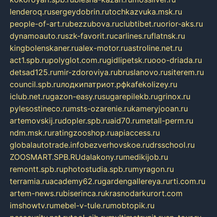
lenderoq.ru
sergeydobrin.ru
tochkazvuka.msk.ru
people-of-art.ru
bezzubova.ru
clubtibet.ru
orior-aks.ru
dynamoauto.ru
szk-favorit.ru
carlines.ru
flatnsk.ru
kingbolenskaner.ru
alex-motor.ru
astroline.net.ru
act1.spb.ru
polyglot.com.ru
gidlipetsk.ru
ooo-driada.ru
detsad125.ru
mir-zdoroviya.ru
bruslanovo.ru
siterem.ru
council.spb.ru
лодкипатриот.рф
kafekolizey.ru
iclub.net.ru
gazon-easy.ru
sugarepilekb.ru
grinox.ru
pylesostineco.ru
msts-ozarenie.ru
kameryjooan.ru
artemovskij.ru
dopler.spb.ru
aid70.ru
metall-perm.ru
ndm.msk.ru
ratingzooshop.ru
apiaccess.ru
globalautotrade.info
bezverhovskoe.ru
drsschool.ru
ZOOSMART.SPB.RU
dalakony.ru
medikijob.ru
remontt.spb.ru
photostudia.spb.ru
myragon.ru
terramia.ru
academy62.ru
gardengallereya.ru
rti.com.ru
artem-news.ru
biserinca.ru
krasnodarkurort.com
imshowtv.ru
mebel-v-tule.ru
mobtopik.ru