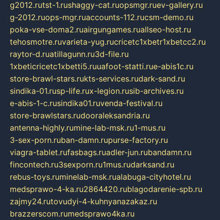
g2012.ru
tst-1.ru
shaggy-cat.ru
opsmgr.ru
ev-gallery.ru
g-2012.ru
ops-mgr.ru
accounts-112.ru
csm-demo.ru
poka-vse-doma2.ru
airgungames.ru
allseo-host.ru
tehosmotre.ru
varieta-yug.ru
cricetc1xbetr1xbetcc2.ru
raytor-d.ru
atillagunn.ru
3d-file.ru
1xbeticricetc1xbetti5.ru
uafoot-statti.ru
e-abis1c.ru
store-brawl-stars.ru
kts-services.ru
dark-sand.ru
sindika-01.ru
sp-life.ru
x-legion.ru
sib-archives.ru
e-abis-1-c.ru
sindika01.ru
venda-festival.ru
store-brawlstars.ru
dooraleksandria.ru
antenna-highly.ru
mine-lab-msk.ru
1-mus.ru
3-sex-porn.ru
ban-damn.ru
purse-factory.ru
viagra-tablet.ru
fasbags.ru
adler-jun.ru
bandamn.ru
fincontech.ru
3sexporn.ru
1mus.ru
darksand.ru
rebus-toys.ru
minelab-msk.ru
alabuga-cityhotel.ru
medsprawo-4-ka.ru
2864420.ru
blagodarenie-spb.ru
zajmy24.ru
tovudyi-4-kuhnyanazakaz.ru
brazzerscom.ru
medsprawo4ka.ru