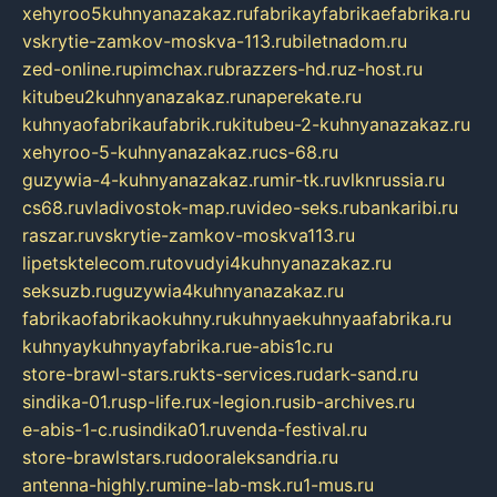
xehyroo5kuhnyanazakaz.ru
fabrikayfabrikaefabrika.ru
vskrytie-zamkov-moskva-113.ru
biletnadom.ru
zed-online.ru
pimchax.ru
brazzers-hd.ru
z-host.ru
kitubeu2kuhnyanazakaz.ru
naperekate.ru
kuhnyaofabrikaufabrik.ru
kitubeu-2-kuhnyanazakaz.ru
xehyroo-5-kuhnyanazakaz.ru
cs-68.ru
guzywia-4-kuhnyanazakaz.ru
mir-tk.ru
vlknrussia.ru
cs68.ru
vladivostok-map.ru
video-seks.ru
bankaribi.ru
raszar.ru
vskrytie-zamkov-moskva113.ru
lipetsktelecom.ru
tovudyi4kuhnyanazakaz.ru
seksuzb.ru
guzywia4kuhnyanazakaz.ru
fabrikaofabrikaokuhny.ru
kuhnyaekuhnyaafabrika.ru
kuhnyaykuhnyayfabrika.ru
e-abis1c.ru
store-brawl-stars.ru
kts-services.ru
dark-sand.ru
sindika-01.ru
sp-life.ru
x-legion.ru
sib-archives.ru
e-abis-1-c.ru
sindika01.ru
venda-festival.ru
store-brawlstars.ru
dooraleksandria.ru
antenna-highly.ru
mine-lab-msk.ru
1-mus.ru