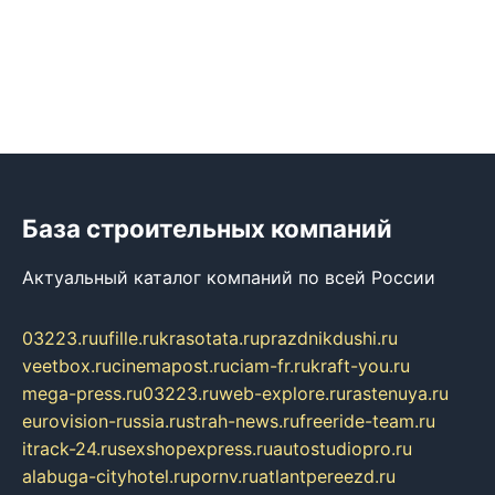
База строительных компаний
Актуальный каталог компаний по всей России
03223.ru
ufille.ru
krasotata.ru
prazdnikdushi.ru
veetbox.ru
cinemapost.ru
ciam-fr.ru
kraft-you.ru
mega-press.ru
03223.ru
web-explore.ru
rastenuya.ru
eurovision-russia.ru
strah-news.ru
freeride-team.ru
itrack-24.ru
sexshopexpress.ru
autostudiopro.ru
alabuga-cityhotel.ru
pornv.ru
atlantpereezd.ru