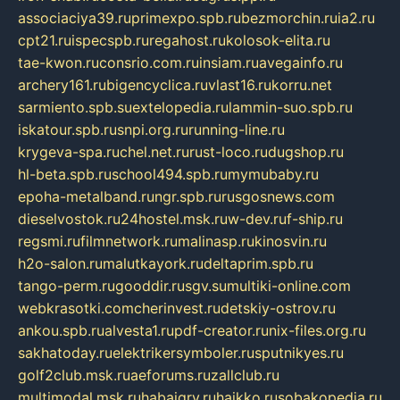
associaciya39.ru
primexpo.spb.ru
bezmorchin.ru
ia2.ru
cpt21.ru
ispecspb.ru
regahost.ru
kolosok-elita.ru
tae-kwon.ru
consrio.com.ru
insiam.ru
avegainfo.ru
archery161.ru
bigencyclica.ru
vlast16.ru
korru.net
sarmiento.spb.su
extelopedia.ru
lammin-suo.spb.ru
iskatour.spb.ru
snpi.org.ru
running-line.ru
krygeva-spa.ru
chel.net.ru
rust-loco.ru
dugshop.ru
hl-beta.spb.ru
school494.spb.ru
mymubaby.ru
epoha-metalband.ru
ngr.spb.ru
rusgosnews.com
dieselvostok.ru
24hostel.msk.ru
w-dev.ru
f-ship.ru
regsmi.ru
filmnetwork.ru
malinasp.ru
kinosvin.ru
h2o-salon.ru
malutkayork.ru
deltaprim.spb.ru
tango-perm.ru
gooddir.ru
sgv.su
multiki-online.com
webkrasotki.com
cherinvest.ru
detskiy-ostrov.ru
ankou.spb.ru
alvesta1.ru
pdf-creator.ru
nix-files.org.ru
sakhatoday.ru
elektrikersymboler.ru
sputnikyes.ru
golf2club.msk.ru
aeforums.ru
zallclub.ru
multimodal.msk.ru
habaigry.ru
haikko.ru
sobakopedia.ru