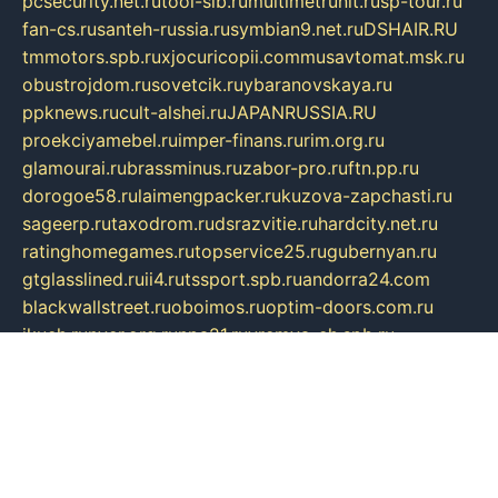
pcsecurity.net.ru
tool-sib.ru
multimetrunit.ru
sp-tour.ru
fan-cs.ru
santeh-russia.ru
symbian9.net.ru
DSHAIR.RU
tmmotors.spb.ru
xjocuricopii.com
musavtomat.msk.ru
obustrojdom.ru
sovetcik.ru
ybaranovskaya.ru
ppknews.ru
cult-alshei.ru
JAPANRUSSIA.RU
proekciyamebel.ru
imper-finans.ru
rim.org.ru
glamourai.ru
brassminus.ru
zabor-pro.ru
ftn.pp.ru
dorogoe58.ru
laimengpacker.ru
kuzova-zapchasti.ru
sageerp.ru
taxodrom.ru
dsrazvitie.ru
hardcity.net.ru
ratinghomegames.ru
topservice25.ru
gubernyan.ru
gtglasslined.ru
ii4.ru
tssport.spb.ru
andorra24.com
blackwallstreet.ru
oboimos.ru
optim-doors.com.ru
ikuch.ru
nycr.org.ru
npa21.ru
vremya-ch.spb.ru
desert000.ru
ivtorgi.ru
ifiori.ru
catalog-statei.ru
dcv.org.ru
spetsmaster174.ru
ipkameryhiseeu.ru
dum26.ru
ruspol.spb.ru
fr-opendp.ru
kam-solnyshko.ru
cheyenne-arapaho.ru
sevzapmetal.spb.ru
ted-lapidus.spb.ru
parasite-eliminator.ru