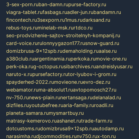
3-sex-porn.ru
ban-damn.ru
purse-factory.ru
viagra-tablet.ru
fasbags.ru
adler-jun.ru
bandamn.ru
fincontech.ru
3sexporn.ru
1mus.ru
darksand.ru
rebus-toys.ru
minelab-msk.ru
rtdco.ru
seo-prodvizhenie-sajtov-stroitelnyh-kompanij.ru
card-voice.ru
rulonnyygazon177.ru
snow-guard.ru
domizbrusa-9x12spb.ru
demaholding.ru
aalse.ru
a380club.ru
argentinamia.ru
perkoka.ru
movie-one.ru
perk-oka.ru
g-octopus.ru
sibarchives.ru
andreislyusar.ru
naruto-x.ru
pursefactory.ru
tor-lyubov-i-grom.ru
spayderhed-2022.ru
movieone.ru
evro-dez.ru
webamator.ru
ma-absolut1.ru
avtopomosch27.ru
nv-750.ru
news-plain.ru
nertansaga.ru
delanalad.ru
dizfiles.ru
youtubefree.ru
aria-family.ru
roadli.ru
planeta-samara.ru
mysmartbuy.ru
matrasy-kemerovo.ru
ashanet.ru
trade-farm.ru
dotcustoms.ru
domizbrusa9x12spb.ru
autodamp.ru
narasimha.ru
djcommodities.ru
nv750.ru
x-ton.ru