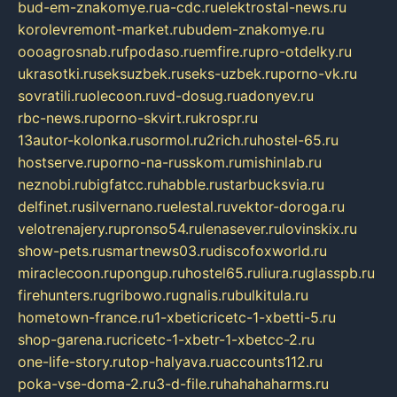
bud-em-znakomye.ru
a-cdc.ru
elektrostal-news.ru
korolevremont-market.ru
budem-znakomye.ru
oooagrosnab.ru
fpodaso.ru
emfire.ru
pro-otdelky.ru
ukrasotki.ru
seksuzbek.ru
seks-uzbek.ru
porno-vk.ru
sovratili.ru
olecoon.ru
vd-dosug.ru
adonyev.ru
rbc-news.ru
porno-skvirt.ru
krospr.ru
13autor-kolonka.ru
sormol.ru
2rich.ru
hostel-65.ru
hostserve.ru
porno-na-russkom.ru
mishinlab.ru
neznobi.ru
bigfatcc.ru
habble.ru
starbucksvia.ru
delfinet.ru
silvernano.ru
elestal.ru
vektor-doroga.ru
velotrenajery.ru
pronso54.ru
lenasever.ru
lovinskix.ru
show-pets.ru
smartnews03.ru
discofoxworld.ru
miraclecoon.ru
pongup.ru
hostel65.ru
liura.ru
glasspb.ru
firehunters.ru
gribowo.ru
gnalis.ru
bulkitula.ru
hometown-france.ru
1-xbeticricetc-1-xbetti-5.ru
shop-garena.ru
cricetc-1-xbetr-1-xbetcc-2.ru
one-life-story.ru
top-halyava.ru
accounts112.ru
poka-vse-doma-2.ru
3-d-file.ru
hahahaharms.ru