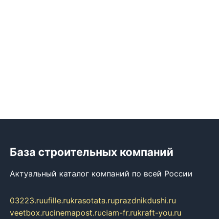
База строительных компаний
Актуальный каталог компаний по всей России
03223.ru
ufille.ru
krasotata.ru
prazdnikdushi.ru
veetbox.ru
cinemapost.ru
ciam-fr.ru
kraft-you.ru