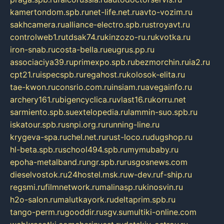
kamertondom.spb.ru
net-life.net.ru
avto-vozim.ru
sakhcamera.ru
alliance-electro.spb.ru
stroyavt.ru
controlweb1.ru
tdsak74.ru
kinzozo-ru.ru
kvotka.ru
iron-snab.ru
costa-bella.ru
eugrus.pp.ru
associaciya39.ru
primexpo.spb.ru
bezmorchin.ru
ia2.ru
cpt21.ru
ispecspb.ru
regahost.ru
kolosok-elita.ru
tae-kwon.ru
consrio.com.ru
insiam.ru
avegainfo.ru
archery161.ru
bigencyclica.ru
vlast16.ru
korru.net
sarmiento.spb.su
extelopedia.ru
lammin-suo.spb.ru
iskatour.spb.ru
snpi.org.ru
running-line.ru
krygeva-spa.ru
chel.net.ru
rust-loco.ru
dugshop.ru
hl-beta.spb.ru
school494.spb.ru
mymubaby.ru
epoha-metalband.ru
ngr.spb.ru
rusgosnews.com
dieselvostok.ru
24hostel.msk.ru
w-dev.ru
f-ship.ru
regsmi.ru
filmnetwork.ru
malinasp.ru
kinosvin.ru
h2o-salon.ru
malutkayork.ru
deltaprim.spb.ru
tango-perm.ru
gooddir.ru
sgv.su
multiki-online.com