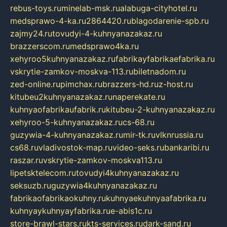
rebus-toys.ru
minelab-msk.ru
alabuga-cityhotel.ru
medsprawo-4-ka.ru
2864420.ru
blagodarenie-spb.ru
zajmy24.ru
tovudyi-4-kuhnyanazakaz.ru
brazzerscom.ru
medsprawo4ka.ru
xehyroo5kuhnyanazakaz.ru
fabrikayfabrikaefabrika.ru
vskrytie-zamkov-moskva-113.ru
biletnadom.ru
zed-online.ru
pimchax.ru
brazzers-hd.ru
z-host.ru
kitubeu2kuhnyanazakaz.ru
naperekate.ru
kuhnyaofabrikaufabrik.ru
kitubeu-2-kuhnyanazakaz.ru
xehyroo-5-kuhnyanazakaz.ru
cs-68.ru
guzywia-4-kuhnyanazakaz.ru
mir-tk.ru
vlknrussia.ru
cs68.ru
vladivostok-map.ru
video-seks.ru
bankaribi.ru
raszar.ru
vskrytie-zamkov-moskva113.ru
lipetsktelecom.ru
tovudyi4kuhnyanazakaz.ru
seksuzb.ru
guzywia4kuhnyanazakaz.ru
fabrikaofabrikaokuhny.ru
kuhnyaekuhnyaafabrika.ru
kuhnyaykuhnyayfabrika.ru
e-abis1c.ru
store-brawl-stars.ru
kts-services.ru
dark-sand.ru