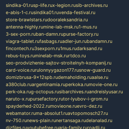
sindika-01.ru
sp-life.ru
x-legion.ru
sib-archives.ru
e-abis-1-c.ru
sindika01.ru
venda-festival.ru
store-brawlstars.ru
dooraleksandria.ru
antenna-highly.ru
mine-lab-msk.ru
1-mus.ru
3-sex-porn.ru
ban-damn.ru
purse-factory.ru
viagra-tablet.ru
fasbags.ru
adler-jun.ru
bandamn.ru
fincontech.ru
3sexporn.ru
1mus.ru
darksand.ru
rebus-toys.ru
minelab-msk.ru
rtdco.ru
seo-prodvizhenie-sajtov-stroitelnyh-kompanij.ru
card-voice.ru
rulonnyygazon177.ru
snow-guard.ru
domizbrusa-9x12spb.ru
demaholding.ru
aalse.ru
a380club.ru
argentinamia.ru
perkoka.ru
movie-one.ru
perk-oka.ru
g-octopus.ru
sibarchives.ru
andreislyusar.ru
naruto-x.ru
pursefactory.ru
tor-lyubov-i-grom.ru
spayderhed-2022.ru
movieone.ru
evro-dez.ru
webamator.ru
ma-absolut1.ru
avtopomosch27.ru
nv-750.ru
news-plain.ru
nertansaga.ru
delanalad.ru
dizfiles.ru
youtubefree.ru
aria-family.ru
roadli.ru