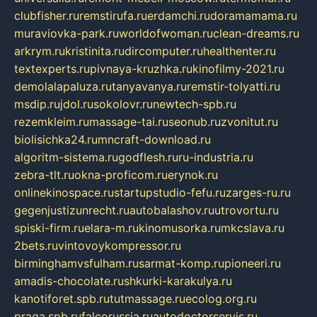
clubfisher.ru
remstirufa.ru
erdamchi.ru
doramamama.ru
muraviovka-park.ru
worldofwoman.ru
clean-dreams.ru
arkrym.ru
kristinita.ru
dircomputer.ru
healthenter.ru
textexperts.ru
pivnaya-kruzhka.ru
kinofilmy-2021.ru
demolalapaluza.ru
tanyavanya.ru
remstir-tolyatti.ru
msdip.ru
jdol.ru
sokolovr.ru
newtech-spb.ru
rezemkleim.ru
massage-tai.ru
seonub.ru
zvonitut.ru
biolisichka24.ru
mncraft-download.ru
algoritm-sistema.ru
godflesh.ru
ru-industria.ru
zebra-tlt.ru
okna-proficom.ru
erynok.ru
onlinekinospace.ru
startupstudio-fefu.ru
zarges-ru.ru
gegenjustizunrecht.ru
autobalashov.ru
utrovortu.ru
spiski-firm.ru
elara-m.ru
kinomusorka.ru
mkcslava.ru
2bets.ru
vintovoykompressor.ru
birminghamvsfulham.ru
sarmat-komp.ru
pioneeri.ru
amadis-chocolate.ru
shkurki-karakulya.ru
kanotiforet.spb.ru
tutmassage.ru
ecolog.org.ru
praga.spb.ru
falcorussia.ru
autodoctorservis.ru