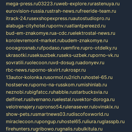
mega-press.ru
03223.ru
web-explore.ru
rastenuya.ru
eurovision-russia.ru
strah-news.ru
freeride-team.ru
itrack-24.ru
sexshopexpress.ru
autostudiopro.ru
alabuga-cityhotel.ru
pornv.ru
atlantpereezd.ru
bud-em-znakomye.ru
a-cdc.ru
elektrostal-news.ru
korolevremont-market.ru
budem-znakomye.ru
oooagrosnab.ru
fpodaso.ru
emfire.ru
pro-otdelky.ru
ukrasotki.ru
seksuzbek.ru
seks-uzbek.ru
porno-vk.ru
sovratili.ru
olecoon.ru
vd-dosug.ru
adonyev.ru
rbc-news.ru
porno-skvirt.ru
krospr.ru
13autor-kolonka.ru
sormol.ru
2rich.ru
hostel-65.ru
hostserve.ru
porno-na-russkom.ru
mishinlab.ru
neznobi.ru
bigfatcc.ru
habble.ru
starbucksvia.ru
delfinet.ru
silvernano.ru
elestal.ru
vektor-doroga.ru
velotrenajery.ru
pronso54.ru
lenasever.ru
lovinskix.ru
show-pets.ru
smartnews03.ru
discofoxworld.ru
miraclecoon.ru
pongup.ru
hostel65.ru
liura.ru
glasspb.ru
firehunters.ru
gribowo.ru
gnalis.ru
bulkitula.ru