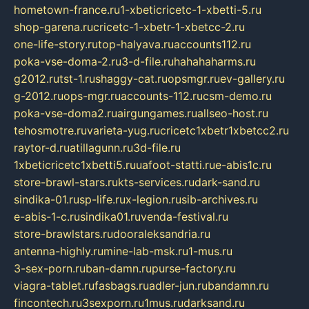
hometown-france.ru
1-xbeticricetc-1-xbetti-5.ru
shop-garena.ru
cricetc-1-xbetr-1-xbetcc-2.ru
one-life-story.ru
top-halyava.ru
accounts112.ru
poka-vse-doma-2.ru
3-d-file.ru
hahahaharms.ru
g2012.ru
tst-1.ru
shaggy-cat.ru
opsmgr.ru
ev-gallery.ru
g-2012.ru
ops-mgr.ru
accounts-112.ru
csm-demo.ru
poka-vse-doma2.ru
airgungames.ru
allseo-host.ru
tehosmotre.ru
varieta-yug.ru
cricetc1xbetr1xbetcc2.ru
raytor-d.ru
atillagunn.ru
3d-file.ru
1xbeticricetc1xbetti5.ru
uafoot-statti.ru
e-abis1c.ru
store-brawl-stars.ru
kts-services.ru
dark-sand.ru
sindika-01.ru
sp-life.ru
x-legion.ru
sib-archives.ru
e-abis-1-c.ru
sindika01.ru
venda-festival.ru
store-brawlstars.ru
dooraleksandria.ru
antenna-highly.ru
mine-lab-msk.ru
1-mus.ru
3-sex-porn.ru
ban-damn.ru
purse-factory.ru
viagra-tablet.ru
fasbags.ru
adler-jun.ru
bandamn.ru
fincontech.ru
3sexporn.ru
1mus.ru
darksand.ru