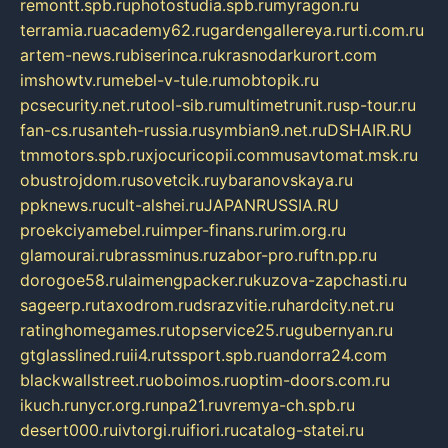
remontt.spb.ru
photostudia.spb.ru
myragon.ru
terramia.ru
academy62.ru
gardengallereya.ru
rti.com.ru
artem-news.ru
biserinca.ru
krasnodarkurort.com
imshowtv.ru
mebel-v-tule.ru
mobtopik.ru
pcsecurity.net.ru
tool-sib.ru
multimetrunit.ru
sp-tour.ru
fan-cs.ru
santeh-russia.ru
symbian9.net.ru
DSHAIR.RU
tmmotors.spb.ru
xjocuricopii.com
musavtomat.msk.ru
obustrojdom.ru
sovetcik.ru
ybaranovskaya.ru
ppknews.ru
cult-alshei.ru
JAPANRUSSIA.RU
proekciyamebel.ru
imper-finans.ru
rim.org.ru
glamourai.ru
brassminus.ru
zabor-pro.ru
ftn.pp.ru
dorogoe58.ru
laimengpacker.ru
kuzova-zapchasti.ru
sageerp.ru
taxodrom.ru
dsrazvitie.ru
hardcity.net.ru
ratinghomegames.ru
topservice25.ru
gubernyan.ru
gtglasslined.ru
ii4.ru
tssport.spb.ru
andorra24.com
blackwallstreet.ru
oboimos.ru
optim-doors.com.ru
ikuch.ru
nycr.org.ru
npa21.ru
vremya-ch.spb.ru
desert000.ru
ivtorgi.ru
ifiori.ru
catalog-statei.ru