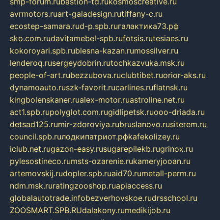
smp-forum.ru
bastion-td.ru
kosmoscreative.ru
avrmotors.ru
art-galadesign.ru
tiffany-c.ru
ecostep-samara.ru
d-p.spb.ru
галактика73.рф
sko.com.ru
davitamebel-spb.ru
fotsis.ru
tesiaes.ru
kokoroyari.spb.ru
blesna-kazan.ru
mossilver.ru
lenderoq.ru
sergeydobrin.ru
tochkazvuka.msk.ru
people-of-art.ru
bezzubova.ru
clubtibet.ru
orior-aks.ru
dynamoauto.ru
szk-favorit.ru
carlines.ru
flatnsk.ru
kingbolenskaner.ru
alex-motor.ru
astroline.net.ru
act1.spb.ru
polyglot.com.ru
gidlipetsk.ru
ooo-driada.ru
detsad125.ru
mir-zdoroviya.ru
bruslanovo.ru
siterem.ru
council.spb.ru
лодкипатриот.рф
kafekolizey.ru
iclub.net.ru
gazon-easy.ru
sugarepilekb.ru
grinox.ru
pylesostineco.ru
msts-ozarenie.ru
kameryjooan.ru
artemovskij.ru
dopler.spb.ru
aid70.ru
metall-perm.ru
ndm.msk.ru
ratingzooshop.ru
apiaccess.ru
globalautotrade.info
bezverhovskoe.ru
drsschool.ru
ZOOSMART.SPB.RU
dalakony.ru
medikijob.ru