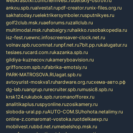
webkrasotki.com
cherinvest.ru
detskiy-ostrov.ru
ankou.spb.ru
alvesta1.ru
pdf-creator.ru
nix-files.org.ru
sakhatoday.ru
elektrikersymboler.ru
sputnikyes.ru
golf2club.msk.ru
aeforums.ru
zallclub.ru
multimodal.msk.ru
habaigry.ru
haikko.ru
sobakopedia.ru
isz-fest.ru
ewnc.info
screensaver-clock.net.ru
volnav.spb.ru
comnat.ru
npf.net.ru
7bit.pp.ru
kalugatur.ru
tesiaes.ru
card.com.ru
kazanka.spb.ru
gildiya-kuznecov.ru
kameryboavision.ru
griffoncom.spb.ru
fabrika-emotsiy.ru
PARK-MATROSOVA.RU
agat.spb.ru
avtoyurist-moskva1.ru
hardware.org.ru
схема-авто.рф
dg-lab.ru
angrup.ru
recruiter.spb.ru
music8.spb.ru
krsk124.ru
kubok.spb.ru
romanofforex.ru
analitikaplus.ru
spyonline.ru
zosikamery.ru
sloboda-ural.pp.ru
AUTO-COM.SU
hohota.net
alimy.ru
online-z.com
aromat-vostoka.ru
otdelkaexp.ru
mobilvest.ru
bbd.net.ru
mebelshop.msk.ru