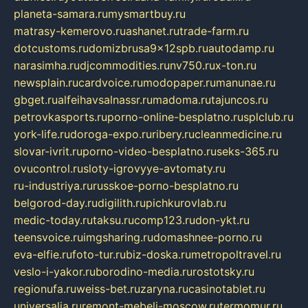
planeta-samara.ru
mysmartbuy.ru
matrasy-kemerovo.ru
ashanet.ru
trade-farm.ru
dotcustoms.ru
domizbrusa9x12spb.ru
autodamp.ru
narasimha.ru
djcommodities.ru
nv750.ru
x-ton.ru
newsplain.ru
cardvoice.ru
modopaper.ru
manunae.ru
gbget.ru
alfeihavsalnassr.ru
madoma.ru
tajuncos.ru
petrovkasports.ru
porno-online-besplatno.ru
splclub.ru
york-life.ru
doroga-expo.ru
ribery.ru
cleanmedicine.ru
slovar-ivrit.ru
porno-video-besplatno.ru
seks-365.ru
ovucontrol.ru
sloty-igrovyye-avtomaty.ru
ru-industriya.ru
russkoe-porno-besplatno.ru
belgorod-day.ru
digilith.ru
pichkurovlab.ru
medic-today.ru
taksu.ru
comp123.ru
don-ykt.ru
teensvoice.ru
imgsharing.ru
domashnee-porno.ru
eva-elfie.ru
foto-tur.ru
biz-doska.ru
metropoltravel.ru
veslo-i-yakor.ru
borodino-media.ru
rostotsky.ru
regionufa.ru
weiss-bet.ru
zaryna.ru
casinotablet.ru
universalia.ru
remont-mebeli-moscow.ru
termomur.ru