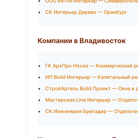
ООО Бетон Интерьер — Симферопол
СК Интерьер Дерево — Оренбург
Компании в Владивосток
ГК АрхПро House — Коммерческий р
ИП Build Интерьер — Капитальный р
СтройАртель Build Проект — Окна и 
Мастерская Line Интерьер — Отдело
СК Инженерия Бригадир — Отделочн