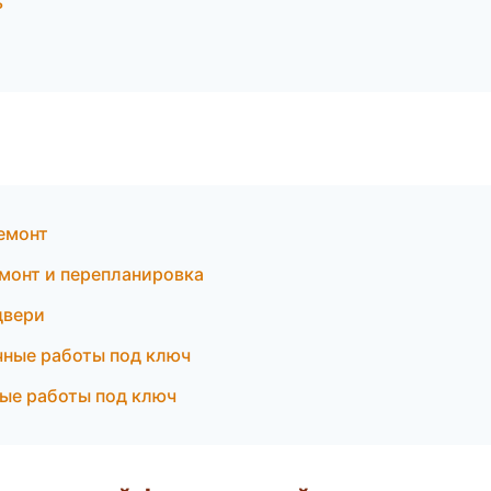
ь
емонт
емонт и перепланировка
двери
чные работы под ключ
ые работы под ключ