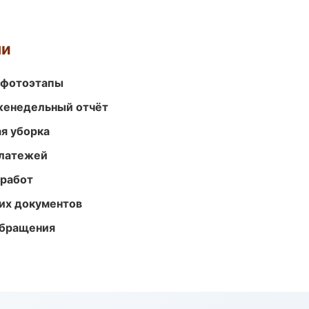
ми
 фотоэтапы
женедельный отчёт
ая уборка
платежей
 работ
их документов
обращения