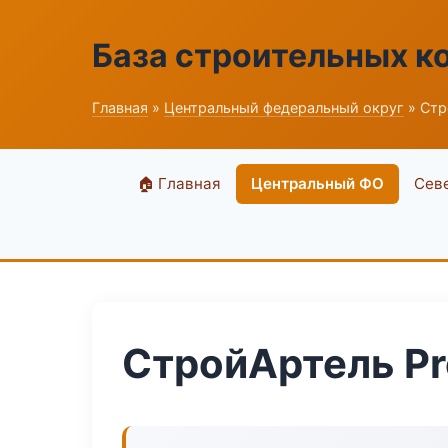
База строительных к
Главная
»
Центральный федеральный округ
» Стр
🏠 Главная
Центральный ФО
Сев
СтройАртель Pro