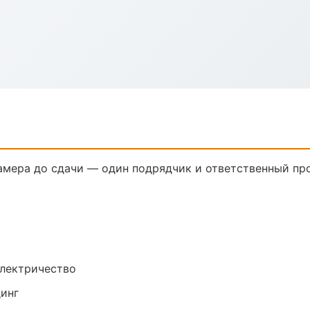
амера до сдачи — один подрядчик и ответственный пр
электричество
динг