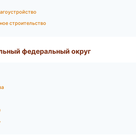
лагоустройство
ное строительство
альный федеральный округ
ва
а
ь