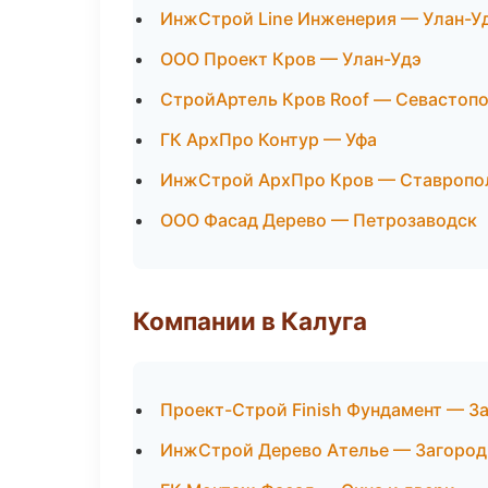
ИнжСтрой Line Инженерия — Улан-У
ООО Проект Кров — Улан-Удэ
СтройАртель Кров Roof — Севастоп
ГК АрхПро Контур — Уфа
ИнжСтрой АрхПро Кров — Ставропо
ООО Фасад Дерево — Петрозаводск
Компании в Калуга
Проект-Строй Finish Фундамент — З
ИнжСтрой Дерево Ателье — Загород