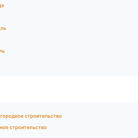
дэ
оль
ль
агородное строительство
ное строительство