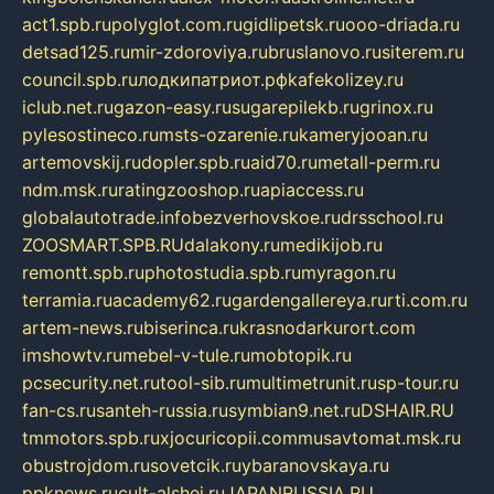
act1.spb.ru
polyglot.com.ru
gidlipetsk.ru
ooo-driada.ru
detsad125.ru
mir-zdoroviya.ru
bruslanovo.ru
siterem.ru
council.spb.ru
лодкипатриот.рф
kafekolizey.ru
iclub.net.ru
gazon-easy.ru
sugarepilekb.ru
grinox.ru
pylesostineco.ru
msts-ozarenie.ru
kameryjooan.ru
artemovskij.ru
dopler.spb.ru
aid70.ru
metall-perm.ru
ndm.msk.ru
ratingzooshop.ru
apiaccess.ru
globalautotrade.info
bezverhovskoe.ru
drsschool.ru
ZOOSMART.SPB.RU
dalakony.ru
medikijob.ru
remontt.spb.ru
photostudia.spb.ru
myragon.ru
terramia.ru
academy62.ru
gardengallereya.ru
rti.com.ru
artem-news.ru
biserinca.ru
krasnodarkurort.com
imshowtv.ru
mebel-v-tule.ru
mobtopik.ru
pcsecurity.net.ru
tool-sib.ru
multimetrunit.ru
sp-tour.ru
fan-cs.ru
santeh-russia.ru
symbian9.net.ru
DSHAIR.RU
tmmotors.spb.ru
xjocuricopii.com
musavtomat.msk.ru
obustrojdom.ru
sovetcik.ru
ybaranovskaya.ru
ppknews.ru
cult-alshei.ru
JAPANRUSSIA.RU