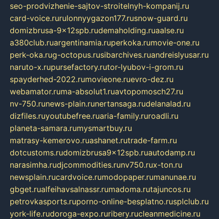
seo-prodvizhenie-sajtov-stroitelnyh-kompanij.ru
card-voice.ru
rulonnyygazon177.ru
snow-guard.ru
domizbrusa-9x12spb.ru
demaholding.ru
aalse.ru
a380club.ru
argentinamia.ru
perkoka.ru
movie-one.ru
perk-oka.ru
g-octopus.ru
sibarchives.ru
andreislyusar.ru
naruto-x.ru
pursefactory.ru
tor-lyubov-i-grom.ru
spayderhed-2022.ru
movieone.ru
evro-dez.ru
webamator.ru
ma-absolut1.ru
avtopomosch27.ru
nv-750.ru
news-plain.ru
nertansaga.ru
delanalad.ru
dizfiles.ru
youtubefree.ru
aria-family.ru
roadli.ru
planeta-samara.ru
mysmartbuy.ru
matrasy-kemerovo.ru
ashanet.ru
trade-farm.ru
dotcustoms.ru
domizbrusa9x12spb.ru
autodamp.ru
narasimha.ru
djcommodities.ru
nv750.ru
x-ton.ru
newsplain.ru
cardvoice.ru
modopaper.ru
manunae.ru
gbget.ru
alfeihavsalnassr.ru
madoma.ru
tajuncos.ru
petrovkasports.ru
porno-online-besplatno.ru
splclub.ru
york-life.ru
doroga-expo.ru
ribery.ru
cleanmedicine.ru