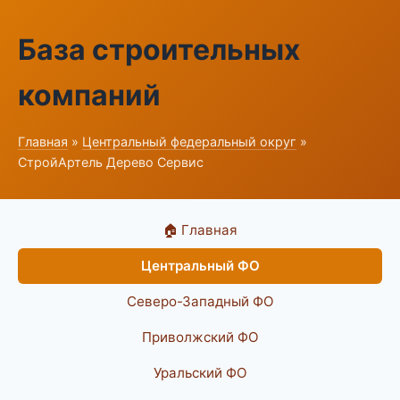
База строительных
компаний
Главная
»
Центральный федеральный округ
»
СтройАртель Дерево Сервис
🏠 Главная
Центральный ФО
Северо-Западный ФО
Приволжский ФО
Уральский ФО