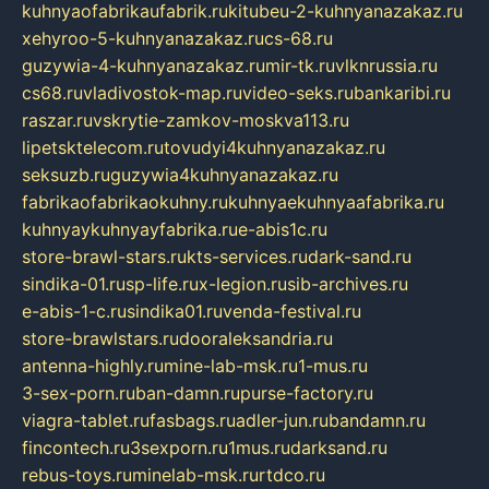
kuhnyaofabrikaufabrik.ru
kitubeu-2-kuhnyanazakaz.ru
xehyroo-5-kuhnyanazakaz.ru
cs-68.ru
guzywia-4-kuhnyanazakaz.ru
mir-tk.ru
vlknrussia.ru
cs68.ru
vladivostok-map.ru
video-seks.ru
bankaribi.ru
raszar.ru
vskrytie-zamkov-moskva113.ru
lipetsktelecom.ru
tovudyi4kuhnyanazakaz.ru
seksuzb.ru
guzywia4kuhnyanazakaz.ru
fabrikaofabrikaokuhny.ru
kuhnyaekuhnyaafabrika.ru
kuhnyaykuhnyayfabrika.ru
e-abis1c.ru
store-brawl-stars.ru
kts-services.ru
dark-sand.ru
sindika-01.ru
sp-life.ru
x-legion.ru
sib-archives.ru
e-abis-1-c.ru
sindika01.ru
venda-festival.ru
store-brawlstars.ru
dooraleksandria.ru
antenna-highly.ru
mine-lab-msk.ru
1-mus.ru
3-sex-porn.ru
ban-damn.ru
purse-factory.ru
viagra-tablet.ru
fasbags.ru
adler-jun.ru
bandamn.ru
fincontech.ru
3sexporn.ru
1mus.ru
darksand.ru
rebus-toys.ru
minelab-msk.ru
rtdco.ru