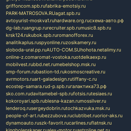
griffoncom.spb.ru
fabrika-emotsiy.ru
PARK-MATROSOVA.RU
agat.spb.ru
avtoyurist-moskva1.ru
hardware.org.ru
схема-авто.рф
dg-lab.ru
angrup.ru
recruiter.spb.ru
music8.spb.ru
krsk124.ru
kubok.spb.ru
romanofforex.ru
analitikaplus.ru
spyonline.ru
zosikamery.ru
sloboda-ural.pp.ru
AUTO-COM.SU
hohota.net
alimy.ru
online-z.com
aromat-vostoka.ru
otdelkaexp.ru
mobilvest.ru
bbd.net.ru
mebelshop.msk.ru
smp-forum.ru
bastion-td.ru
kosmoscreative.ru
avrmotors.ru
art-galadesign.ru
tiffany-c.ru
ecostep-samara.ru
d-p.spb.ru
галактика73.рф
sko.com.ru
davitamebel-spb.ru
fotsis.ru
tesiaes.ru
kokoroyari.spb.ru
blesna-kazan.ru
mossilver.ru
lenderoq.ru
sergeydobrin.ru
tochkazvuka.msk.ru
people-of-art.ru
bezzubova.ru
clubtibet.ru
orior-aks.ru
dynamoauto.ru
szk-favorit.ru
carlines.ru
flatnsk.ru
kingbolenskaner.ru
alex-motor.ru
astroline.net.ru