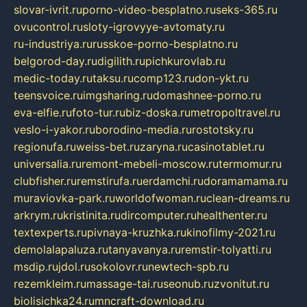
slovar-ivrit.ru
porno-video-besplatno.ru
seks-365.ru
ovucontrol.ru
sloty-igrovyye-avtomaty.ru
ru-industriya.ru
russkoe-porno-besplatno.ru
belgorod-day.ru
digilith.ru
pichkurovlab.ru
medic-today.ru
taksu.ru
comp123.ru
don-ykt.ru
teensvoice.ru
imgsharing.ru
domashnee-porno.ru
eva-elfie.ru
foto-tur.ru
biz-doska.ru
metropoltravel.ru
veslo-i-yakor.ru
borodino-media.ru
rostotsky.ru
regionufa.ru
weiss-bet.ru
zaryna.ru
casinotablet.ru
universalia.ru
remont-mebeli-moscow.ru
termomur.ru
clubfisher.ru
remstirufa.ru
erdamchi.ru
doramamama.ru
muraviovka-park.ru
worldofwoman.ru
clean-dreams.ru
arkrym.ru
kristinita.ru
dircomputer.ru
healthenter.ru
textexperts.ru
pivnaya-kruzhka.ru
kinofilmy-2021.ru
demolalapaluza.ru
tanyavanya.ru
remstir-tolyatti.ru
msdip.ru
jdol.ru
sokolovr.ru
newtech-spb.ru
rezemkleim.ru
massage-tai.ru
seonub.ru
zvonitut.ru
biolisichka24.ru
mncraft-download.ru