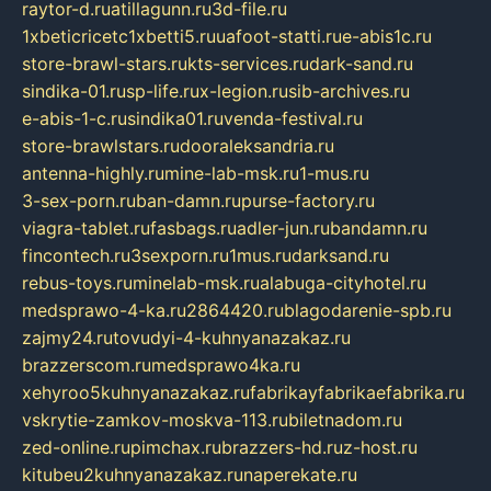
raytor-d.ru
atillagunn.ru
3d-file.ru
1xbeticricetc1xbetti5.ru
uafoot-statti.ru
e-abis1c.ru
store-brawl-stars.ru
kts-services.ru
dark-sand.ru
sindika-01.ru
sp-life.ru
x-legion.ru
sib-archives.ru
e-abis-1-c.ru
sindika01.ru
venda-festival.ru
store-brawlstars.ru
dooraleksandria.ru
antenna-highly.ru
mine-lab-msk.ru
1-mus.ru
3-sex-porn.ru
ban-damn.ru
purse-factory.ru
viagra-tablet.ru
fasbags.ru
adler-jun.ru
bandamn.ru
fincontech.ru
3sexporn.ru
1mus.ru
darksand.ru
rebus-toys.ru
minelab-msk.ru
alabuga-cityhotel.ru
medsprawo-4-ka.ru
2864420.ru
blagodarenie-spb.ru
zajmy24.ru
tovudyi-4-kuhnyanazakaz.ru
brazzerscom.ru
medsprawo4ka.ru
xehyroo5kuhnyanazakaz.ru
fabrikayfabrikaefabrika.ru
vskrytie-zamkov-moskva-113.ru
biletnadom.ru
zed-online.ru
pimchax.ru
brazzers-hd.ru
z-host.ru
kitubeu2kuhnyanazakaz.ru
naperekate.ru