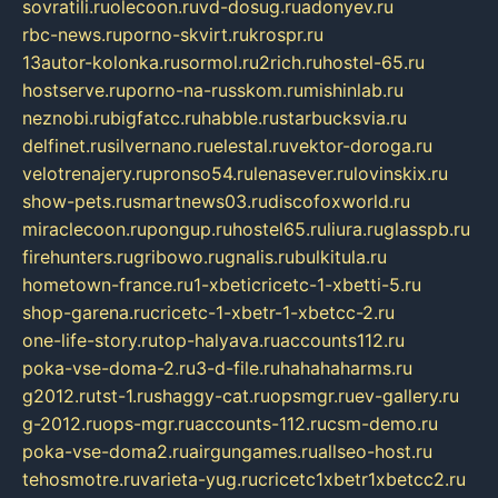
sovratili.ru
olecoon.ru
vd-dosug.ru
adonyev.ru
rbc-news.ru
porno-skvirt.ru
krospr.ru
13autor-kolonka.ru
sormol.ru
2rich.ru
hostel-65.ru
hostserve.ru
porno-na-russkom.ru
mishinlab.ru
neznobi.ru
bigfatcc.ru
habble.ru
starbucksvia.ru
delfinet.ru
silvernano.ru
elestal.ru
vektor-doroga.ru
velotrenajery.ru
pronso54.ru
lenasever.ru
lovinskix.ru
show-pets.ru
smartnews03.ru
discofoxworld.ru
miraclecoon.ru
pongup.ru
hostel65.ru
liura.ru
glasspb.ru
firehunters.ru
gribowo.ru
gnalis.ru
bulkitula.ru
hometown-france.ru
1-xbeticricetc-1-xbetti-5.ru
shop-garena.ru
cricetc-1-xbetr-1-xbetcc-2.ru
one-life-story.ru
top-halyava.ru
accounts112.ru
poka-vse-doma-2.ru
3-d-file.ru
hahahaharms.ru
g2012.ru
tst-1.ru
shaggy-cat.ru
opsmgr.ru
ev-gallery.ru
g-2012.ru
ops-mgr.ru
accounts-112.ru
csm-demo.ru
poka-vse-doma2.ru
airgungames.ru
allseo-host.ru
tehosmotre.ru
varieta-yug.ru
cricetc1xbetr1xbetcc2.ru