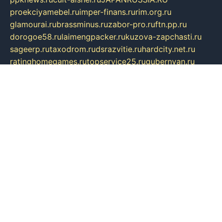
proekciyamebel.ru
imper-finans.ru
rim.org.ru
glamourai.ru
brassminus.ru
zabor-pro.ru
ftn.pp.ru
dorogoe58.ru
laimengpacker.ru
kuzova-zapchasti.ru
sageerp.ru
taxodrom.ru
dsrazvitie.ru
hardcity.net.ru
ratinghomegames.ru
topservice25.ru
gubernyan.ru
gtglasslined.ru
ii4.ru
tssport.spb.ru
andorra24.com
blackwallstreet.ru
oboimos.ru
optim-doors.com.ru
ikuch.ru
nycr.org.ru
npa21.ru
vremya-ch.spb.ru
desert000.ru
ivtorgi.ru
ifiori.ru
catalog-statei.ru
dcv.org.ru
spetsmaster174.ru
ipkameryhiseeu.ru
dum26.ru
ruspol.spb.ru
fr-opendp.ru
kam-solnyshko.ru
cheyenne-arapaho.ru
sevzapmetal.spb.ru
ted-lapidus.spb.ru
parasite-eliminator.ru
sigma-complete.ru
modernworld.ru
dama-moda.ru
eholot-group.ru
sk-nvkz.ru
DRONGOLD.RU
democratia2.ru
i-farmer.ru
mass-sport.org
jablonex.spb.ru
bookmess.ru
linkword.ru