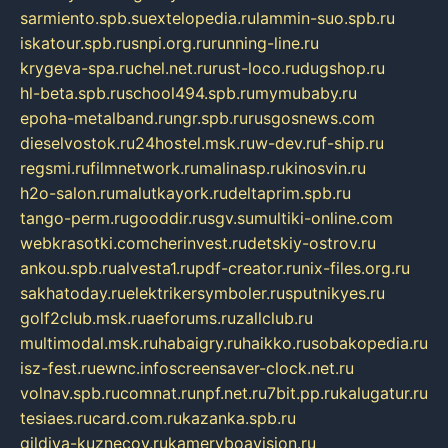
sarmiento.spb.su
extelopedia.ru
lammin-suo.spb.ru
iskatour.spb.ru
snpi.org.ru
running-line.ru
krygeva-spa.ru
chel.net.ru
rust-loco.ru
dugshop.ru
hl-beta.spb.ru
school494.spb.ru
mymubaby.ru
epoha-metalband.ru
ngr.spb.ru
rusgosnews.com
dieselvostok.ru
24hostel.msk.ru
w-dev.ru
f-ship.ru
regsmi.ru
filmnetwork.ru
malinasp.ru
kinosvin.ru
h2o-salon.ru
malutkayork.ru
deltaprim.spb.ru
tango-perm.ru
gooddir.ru
sgv.su
multiki-online.com
webkrasotki.com
cherinvest.ru
detskiy-ostrov.ru
ankou.spb.ru
alvesta1.ru
pdf-creator.ru
nix-files.org.ru
sakhatoday.ru
elektrikersymboler.ru
sputnikyes.ru
golf2club.msk.ru
aeforums.ru
zallclub.ru
multimodal.msk.ru
habaigry.ru
haikko.ru
sobakopedia.ru
isz-fest.ru
ewnc.info
screensaver-clock.net.ru
volnav.spb.ru
comnat.ru
npf.net.ru
7bit.pp.ru
kalugatur.ru
tesiaes.ru
card.com.ru
kazanka.spb.ru
gildiya-kuznecov.ru
kameryboavision.ru