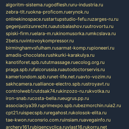
algoritm-sistema.ru
godflesh.ru
ru-industria.ru
zebra-tlt.ru
okna-proficom.ru
erynok.ru
onlinekinospace.ru
startupstudio-fefu.ru
zarges-ru.ru
gegenjustizunrecht.ru
autobalashov.ru
utrovortu.ru
spiski-firm.ru
elara-m.ru
kinomusorka.ru
mkcslava.ru
2bets.ru
vintovoykompressor.ru
birminghamvsfulham.ru
sarmat-komp.ru
pioneeri.ru
amadis-chocolate.ru
shkurki-karakulya.ru
kanotiforet.spb.ru
tutmassage.ru
ecolog.org.ru
praga.spb.ru
falcorussia.ru
autodoctorservis.ru
kamertondom.spb.ru
net-life.net.ru
avto-vozim.ru
sakhcamera.ru
alliance-electro.spb.ru
stroyavt.ru
controlweb1.ru
tdsak74.ru
kinzozo-ru.ru
kvotka.ru
iron-snab.ru
costa-bella.ru
eugrus.pp.ru
associaciya39.ru
primexpo.spb.ru
bezmorchin.ru
ia2.ru
cpt21.ru
ispecspb.ru
regahost.ru
kolosok-elita.ru
tae-kwon.ru
consrio.com.ru
insiam.ru
avegainfo.ru
archery161.ru
bigencyclica.ru
vlast16.ru
korru.net