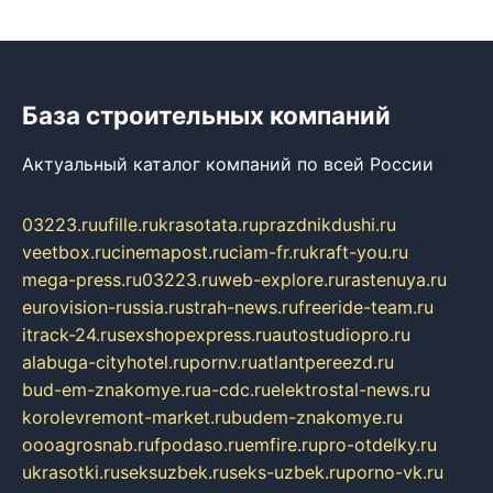
База строительных компаний
Актуальный каталог компаний по всей России
03223.ru
ufille.ru
krasotata.ru
prazdnikdushi.ru
veetbox.ru
cinemapost.ru
ciam-fr.ru
kraft-you.ru
mega-press.ru
03223.ru
web-explore.ru
rastenuya.ru
eurovision-russia.ru
strah-news.ru
freeride-team.ru
itrack-24.ru
sexshopexpress.ru
autostudiopro.ru
alabuga-cityhotel.ru
pornv.ru
atlantpereezd.ru
bud-em-znakomye.ru
a-cdc.ru
elektrostal-news.ru
korolevremont-market.ru
budem-znakomye.ru
oooagrosnab.ru
fpodaso.ru
emfire.ru
pro-otdelky.ru
ukrasotki.ru
seksuzbek.ru
seks-uzbek.ru
porno-vk.ru