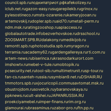
council.spb.ru
лодкипатриот.рф
kafekolizey.ru
iclub.net.ru
gazon-easy.ru
sugarepilekb.ru
grinox.ru
pylesostineco.ru
msts-ozarenie.ru
kameryjooan.ru
artemovskij.ru
dopler.spb.ru
aid70.ru
metall-perm.ru
ndm.msk.ru
ratingzooshop.ru
apiaccess.ru
globalautotrade.info
bezverhovskoe.ru
drsschool.ru
ZOOSMART.SPB.RU
dalakony.ru
medikijob.ru
remontt.spb.ru
photostudia.spb.ru
myragon.ru
terramia.ru
academy62.ru
gardengallereya.ru
rti.com.ru
artem-news.ru
biserinca.ru
krasnodarkurort.com
imshowtv.ru
mebel-v-tule.ru
mobtopik.ru
pcsecurity.net.ru
tool-sib.ru
multimetrunit.ru
sp-tour.ru
fan-cs.ru
santeh-russia.ru
symbian9.net.ru
DSHAIR.RU
tmmotors.spb.ru
xjocuricopii.com
musavtomat.msk.ru
obustrojdom.ru
sovetcik.ru
ybaranovskaya.ru
ppknews.ru
cult-alshei.ru
JAPANRUSSIA.RU
proekciyamebel.ru
imper-finans.ru
rim.org.ru
glamourai.ru
brassminus.ru
zabor-pro.ru
ftn.pp.ru