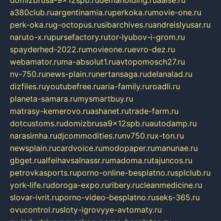
a380club.ru
argentinamia.ru
perkoka.ru
movie-one.ru
perk-oka.ru
g-octopus.ru
sibarchives.ru
andreislyusar.ru
naruto-x.ru
pursefactory.ru
tor-lyubov-i-grom.ru
spayderhed-2022.ru
movieone.ru
evro-dez.ru
webamator.ru
ma-absolut1.ru
avtopomosch27.ru
nv-750.ru
news-plain.ru
nertansaga.ru
delanalad.ru
dizfiles.ru
youtubefree.ru
aria-family.ru
roadli.ru
planeta-samara.ru
mysmartbuy.ru
matrasy-kemerovo.ru
ashanet.ru
trade-farm.ru
dotcustoms.ru
domizbrusa9x12spb.ru
autodamp.ru
narasimha.ru
djcommodities.ru
nv750.ru
x-ton.ru
newsplain.ru
cardvoice.ru
modopaper.ru
manunae.ru
gbget.ru
alfeihavsalnassr.ru
madoma.ru
tajuncos.ru
petrovkasports.ru
porno-online-besplatno.ru
splclub.ru
york-life.ru
doroga-expo.ru
ribery.ru
cleanmedicine.ru
slovar-ivrit.ru
porno-video-besplatno.ru
seks-365.ru
ovucontrol.ru
sloty-igrovyye-avtomaty.ru