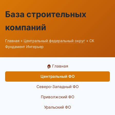
База строительных
компаний
Главная
»
Центральный федеральный округ
» СК
Фундамент Интерьер
🏠 Главная
Центральный ФО
Северо-Западный ФО
Приволжский ФО
Уральский ФО