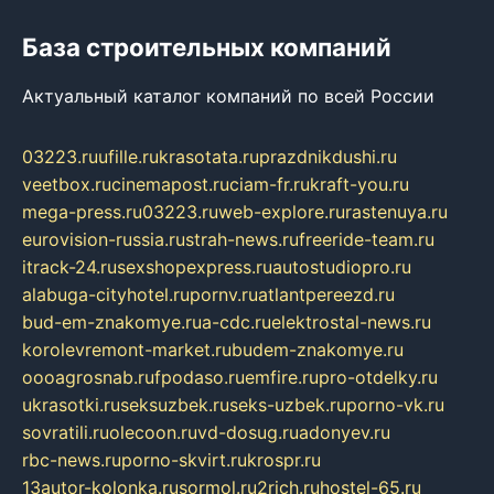
База строительных компаний
Актуальный каталог компаний по всей России
03223.ru
ufille.ru
krasotata.ru
prazdnikdushi.ru
veetbox.ru
cinemapost.ru
ciam-fr.ru
kraft-you.ru
mega-press.ru
03223.ru
web-explore.ru
rastenuya.ru
eurovision-russia.ru
strah-news.ru
freeride-team.ru
itrack-24.ru
sexshopexpress.ru
autostudiopro.ru
alabuga-cityhotel.ru
pornv.ru
atlantpereezd.ru
bud-em-znakomye.ru
a-cdc.ru
elektrostal-news.ru
korolevremont-market.ru
budem-znakomye.ru
oooagrosnab.ru
fpodaso.ru
emfire.ru
pro-otdelky.ru
ukrasotki.ru
seksuzbek.ru
seks-uzbek.ru
porno-vk.ru
sovratili.ru
olecoon.ru
vd-dosug.ru
adonyev.ru
rbc-news.ru
porno-skvirt.ru
krospr.ru
13autor-kolonka.ru
sormol.ru
2rich.ru
hostel-65.ru