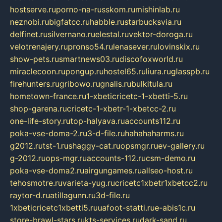
hostserve.ru
porno-na-russkom.ru
mishinlab.ru
neznobi.ru
bigfatcc.ru
habble.ru
starbucksvia.ru
delfinet.ru
silvernano.ru
elestal.ru
vektor-doroga.ru
velotrenajery.ru
pronso54.ru
lenasever.ru
lovinskix.ru
show-pets.ru
smartnews03.ru
discofoxworld.ru
miraclecoon.ru
pongup.ru
hostel65.ru
liura.ru
glasspb.ru
firehunters.ru
gribowo.ru
gnalis.ru
bulkitula.ru
hometown-france.ru
1-xbeticricetc-1-xbetti-5.ru
shop-garena.ru
cricetc-1-xbetr-1-xbetcc-2.ru
one-life-story.ru
top-halyava.ru
accounts112.ru
poka-vse-doma-2.ru
3-d-file.ru
hahahaharms.ru
g2012.ru
tst-1.ru
shaggy-cat.ru
opsmgr.ru
ev-gallery.ru
g-2012.ru
ops-mgr.ru
accounts-112.ru
csm-demo.ru
poka-vse-doma2.ru
airgungames.ru
allseo-host.ru
tehosmotre.ru
varieta-yug.ru
cricetc1xbetr1xbetcc2.ru
raytor-d.ru
atillagunn.ru
3d-file.ru
1xbeticricetc1xbetti5.ru
uafoot-statti.ru
e-abis1c.ru
store-brawl-stars.ru
kts-services.ru
dark-sand.ru