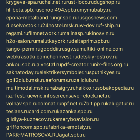
krygeva-spa.ru
chel.net.ru
rust-loco.ru
dugshop.ru
hl-beta.spb.ru
school494.spb.ru
mymubaby.ru
epoha-metalband.ru
ngr.spb.ru
rusgosnews.com
dieselvostok.ru
24hostel.msk.ru
w-dev.ru
f-ship.ru
regsmi.ru
filmnetwork.ru
malinasp.ru
kinosvin.ru
h2o-salon.ru
malutkayork.ru
deltaprim.spb.ru
tango-perm.ru
gooddir.ru
sgv.su
multiki-online.com
webkrasotki.com
cherinvest.ru
detskiy-ostrov.ru
ankou.spb.ru
alvesta1.ru
pdf-creator.ru
nix-files.org.ru
sakhatoday.ru
elektrikersymboler.ru
sputnikyes.ru
golf2club.msk.ru
aeforums.ru
zallclub.ru
multimodal.msk.ru
habaigry.ru
haikko.ru
sobakopedia.ru
isz-fest.ru
ewnc.info
screensaver-clock.net.ru
volnav.spb.ru
comnat.ru
npf.net.ru
7bit.pp.ru
kalugatur.ru
tesiaes.ru
card.com.ru
kazanka.spb.ru
gildiya-kuznecov.ru
kameryboavision.ru
griffoncom.spb.ru
fabrika-emotsiy.ru
PARK-MATROSOVA.RU
agat.spb.ru