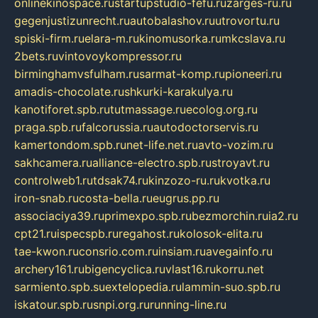
onlinekinospace.ru
startupstudio-fefu.ru
zarges-ru.ru
gegenjustizunrecht.ru
autobalashov.ru
utrovortu.ru
spiski-firm.ru
elara-m.ru
kinomusorka.ru
mkcslava.ru
2bets.ru
vintovoykompressor.ru
birminghamvsfulham.ru
sarmat-komp.ru
pioneeri.ru
amadis-chocolate.ru
shkurki-karakulya.ru
kanotiforet.spb.ru
tutmassage.ru
ecolog.org.ru
praga.spb.ru
falcorussia.ru
autodoctorservis.ru
kamertondom.spb.ru
net-life.net.ru
avto-vozim.ru
sakhcamera.ru
alliance-electro.spb.ru
stroyavt.ru
controlweb1.ru
tdsak74.ru
kinzozo-ru.ru
kvotka.ru
iron-snab.ru
costa-bella.ru
eugrus.pp.ru
associaciya39.ru
primexpo.spb.ru
bezmorchin.ru
ia2.ru
cpt21.ru
ispecspb.ru
regahost.ru
kolosok-elita.ru
tae-kwon.ru
consrio.com.ru
insiam.ru
avegainfo.ru
archery161.ru
bigencyclica.ru
vlast16.ru
korru.net
sarmiento.spb.su
extelopedia.ru
lammin-suo.spb.ru
iskatour.spb.ru
snpi.org.ru
running-line.ru