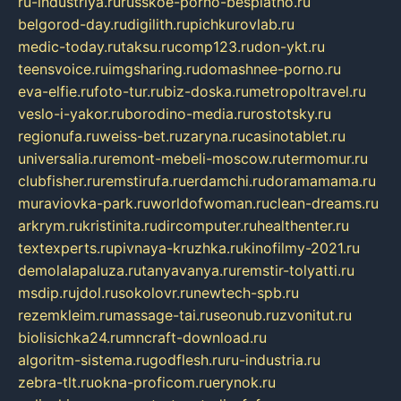
ru-industriya.ru
russkoe-porno-besplatno.ru
belgorod-day.ru
digilith.ru
pichkurovlab.ru
medic-today.ru
taksu.ru
comp123.ru
don-ykt.ru
teensvoice.ru
imgsharing.ru
domashnee-porno.ru
eva-elfie.ru
foto-tur.ru
biz-doska.ru
metropoltravel.ru
veslo-i-yakor.ru
borodino-media.ru
rostotsky.ru
regionufa.ru
weiss-bet.ru
zaryna.ru
casinotablet.ru
universalia.ru
remont-mebeli-moscow.ru
termomur.ru
clubfisher.ru
remstirufa.ru
erdamchi.ru
doramamama.ru
muraviovka-park.ru
worldofwoman.ru
clean-dreams.ru
arkrym.ru
kristinita.ru
dircomputer.ru
healthenter.ru
textexperts.ru
pivnaya-kruzhka.ru
kinofilmy-2021.ru
demolalapaluza.ru
tanyavanya.ru
remstir-tolyatti.ru
msdip.ru
jdol.ru
sokolovr.ru
newtech-spb.ru
rezemkleim.ru
massage-tai.ru
seonub.ru
zvonitut.ru
biolisichka24.ru
mncraft-download.ru
algoritm-sistema.ru
godflesh.ru
ru-industria.ru
zebra-tlt.ru
okna-proficom.ru
erynok.ru