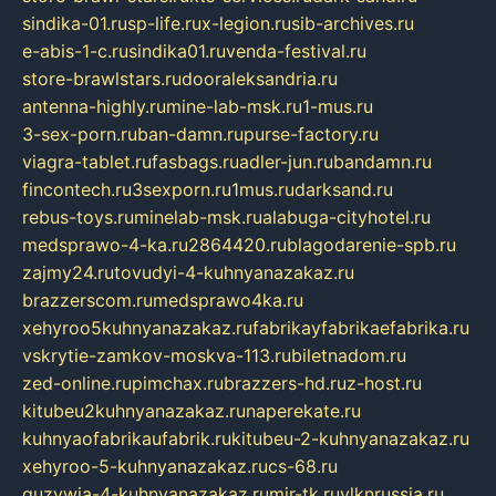
sindika-01.ru
sp-life.ru
x-legion.ru
sib-archives.ru
e-abis-1-c.ru
sindika01.ru
venda-festival.ru
store-brawlstars.ru
dooraleksandria.ru
antenna-highly.ru
mine-lab-msk.ru
1-mus.ru
3-sex-porn.ru
ban-damn.ru
purse-factory.ru
viagra-tablet.ru
fasbags.ru
adler-jun.ru
bandamn.ru
fincontech.ru
3sexporn.ru
1mus.ru
darksand.ru
rebus-toys.ru
minelab-msk.ru
alabuga-cityhotel.ru
medsprawo-4-ka.ru
2864420.ru
blagodarenie-spb.ru
zajmy24.ru
tovudyi-4-kuhnyanazakaz.ru
brazzerscom.ru
medsprawo4ka.ru
xehyroo5kuhnyanazakaz.ru
fabrikayfabrikaefabrika.ru
vskrytie-zamkov-moskva-113.ru
biletnadom.ru
zed-online.ru
pimchax.ru
brazzers-hd.ru
z-host.ru
kitubeu2kuhnyanazakaz.ru
naperekate.ru
kuhnyaofabrikaufabrik.ru
kitubeu-2-kuhnyanazakaz.ru
xehyroo-5-kuhnyanazakaz.ru
cs-68.ru
guzywia-4-kuhnyanazakaz.ru
mir-tk.ru
vlknrussia.ru