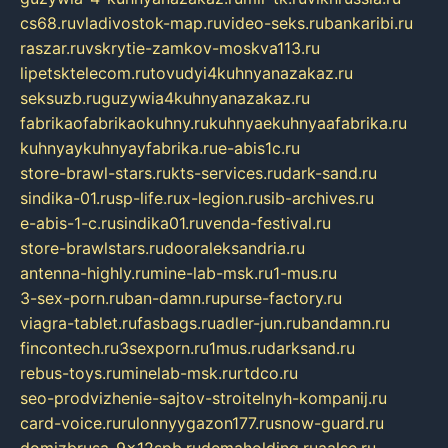
cs68.ru
vladivostok-map.ru
video-seks.ru
bankaribi.ru
raszar.ru
vskrytie-zamkov-moskva113.ru
lipetsktelecom.ru
tovudyi4kuhnyanazakaz.ru
seksuzb.ru
guzywia4kuhnyanazakaz.ru
fabrikaofabrikaokuhny.ru
kuhnyaekuhnyaafabrika.ru
kuhnyaykuhnyayfabrika.ru
e-abis1c.ru
store-brawl-stars.ru
kts-services.ru
dark-sand.ru
sindika-01.ru
sp-life.ru
x-legion.ru
sib-archives.ru
e-abis-1-c.ru
sindika01.ru
venda-festival.ru
store-brawlstars.ru
dooraleksandria.ru
antenna-highly.ru
mine-lab-msk.ru
1-mus.ru
3-sex-porn.ru
ban-damn.ru
purse-factory.ru
viagra-tablet.ru
fasbags.ru
adler-jun.ru
bandamn.ru
fincontech.ru
3sexporn.ru
1mus.ru
darksand.ru
rebus-toys.ru
minelab-msk.ru
rtdco.ru
seo-prodvizhenie-sajtov-stroitelnyh-kompanij.ru
card-voice.ru
rulonnyygazon177.ru
snow-guard.ru
domizbrusa-9x12spb.ru
demaholding.ru
aalse.ru