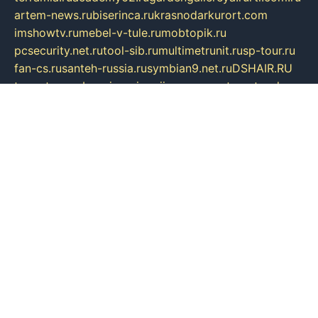
artem-news.ru
biserinca.ru
krasnodarkurort.com
imshowtv.ru
mebel-v-tule.ru
mobtopik.ru
pcsecurity.net.ru
tool-sib.ru
multimetrunit.ru
sp-tour.ru
fan-cs.ru
santeh-russia.ru
symbian9.net.ru
DSHAIR.RU
tmmotors.spb.ru
xjocuricopii.com
musavtomat.msk.ru
obustrojdom.ru
sovetcik.ru
ybaranovskaya.ru
ppknews.ru
cult-alshei.ru
JAPANRUSSIA.RU
proekciyamebel.ru
imper-finans.ru
rim.org.ru
glamourai.ru
brassminus.ru
zabor-pro.ru
ftn.pp.ru
dorogoe58.ru
laimengpacker.ru
kuzova-zapchasti.ru
sageerp.ru
taxodrom.ru
dsrazvitie.ru
hardcity.net.ru
ratinghomegames.ru
topservice25.ru
gubernyan.ru
gtglasslined.ru
ii4.ru
tssport.spb.ru
andorra24.com
blackwallstreet.ru
oboimos.ru
optim-doors.com.ru
ikuch.ru
nycr.org.ru
npa21.ru
vremya-ch.spb.ru
desert000.ru
ivtorgi.ru
ifiori.ru
catalog-statei.ru
dcv.org.ru
spetsmaster174.ru
ipkameryhiseeu.ru
dum26.ru
ruspol.spb.ru
fr-opendp.ru
kam-solnyshko.ru