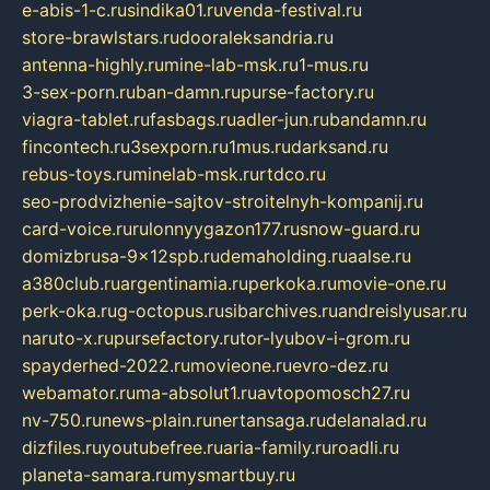
e-abis-1-c.ru
sindika01.ru
venda-festival.ru
store-brawlstars.ru
dooraleksandria.ru
antenna-highly.ru
mine-lab-msk.ru
1-mus.ru
3-sex-porn.ru
ban-damn.ru
purse-factory.ru
viagra-tablet.ru
fasbags.ru
adler-jun.ru
bandamn.ru
fincontech.ru
3sexporn.ru
1mus.ru
darksand.ru
rebus-toys.ru
minelab-msk.ru
rtdco.ru
seo-prodvizhenie-sajtov-stroitelnyh-kompanij.ru
card-voice.ru
rulonnyygazon177.ru
snow-guard.ru
domizbrusa-9x12spb.ru
demaholding.ru
aalse.ru
a380club.ru
argentinamia.ru
perkoka.ru
movie-one.ru
perk-oka.ru
g-octopus.ru
sibarchives.ru
andreislyusar.ru
naruto-x.ru
pursefactory.ru
tor-lyubov-i-grom.ru
spayderhed-2022.ru
movieone.ru
evro-dez.ru
webamator.ru
ma-absolut1.ru
avtopomosch27.ru
nv-750.ru
news-plain.ru
nertansaga.ru
delanalad.ru
dizfiles.ru
youtubefree.ru
aria-family.ru
roadli.ru
planeta-samara.ru
mysmartbuy.ru