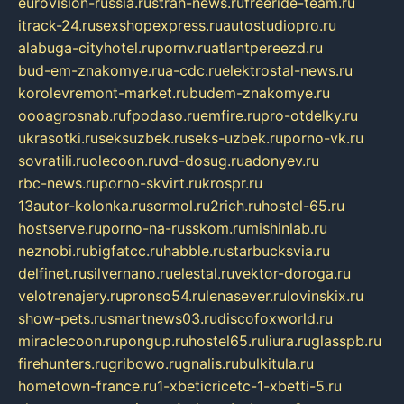
eurovision-russia.ru
strah-news.ru
freeride-team.ru
itrack-24.ru
sexshopexpress.ru
autostudiopro.ru
alabuga-cityhotel.ru
pornv.ru
atlantpereezd.ru
bud-em-znakomye.ru
a-cdc.ru
elektrostal-news.ru
korolevremont-market.ru
budem-znakomye.ru
oooagrosnab.ru
fpodaso.ru
emfire.ru
pro-otdelky.ru
ukrasotki.ru
seksuzbek.ru
seks-uzbek.ru
porno-vk.ru
sovratili.ru
olecoon.ru
vd-dosug.ru
adonyev.ru
rbc-news.ru
porno-skvirt.ru
krospr.ru
13autor-kolonka.ru
sormol.ru
2rich.ru
hostel-65.ru
hostserve.ru
porno-na-russkom.ru
mishinlab.ru
neznobi.ru
bigfatcc.ru
habble.ru
starbucksvia.ru
delfinet.ru
silvernano.ru
elestal.ru
vektor-doroga.ru
velotrenajery.ru
pronso54.ru
lenasever.ru
lovinskix.ru
show-pets.ru
smartnews03.ru
discofoxworld.ru
miraclecoon.ru
pongup.ru
hostel65.ru
liura.ru
glasspb.ru
firehunters.ru
gribowo.ru
gnalis.ru
bulkitula.ru
hometown-france.ru
1-xbeticricetc-1-xbetti-5.ru