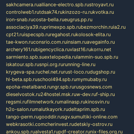
sakhcamera.ru
alliance-electro.spb.ru
stroyavt.ru
controlweb1.ru
tdsak74.ru
kinzozo-ru.ru
kvotka.ru
iron-snab.ru
costa-bella.ru
eugrus.pp.ru
associaciya39.ru
primexpo.spb.ru
bezmorchin.ru
ia2.ru
cpt21.ru
ispecspb.ru
regahost.ru
kolosok-elita.ru
tae-kwon.ru
consrio.com.ru
insiam.ru
avegainfo.ru
archery161.ru
bigencyclica.ru
vlast16.ru
korru.net
sarmiento.spb.su
extelopedia.ru
lammin-suo.spb.ru
iskatour.spb.ru
snpi.org.ru
running-line.ru
krygeva-spa.ru
chel.net.ru
rust-loco.ru
dugshop.ru
hl-beta.spb.ru
school494.spb.ru
mymubaby.ru
epoha-metalband.ru
ngr.spb.ru
rusgosnews.com
dieselvostok.ru
24hostel.msk.ru
w-dev.ru
f-ship.ru
regsmi.ru
filmnetwork.ru
malinasp.ru
kinosvin.ru
h2o-salon.ru
malutkayork.ru
deltaprim.spb.ru
tango-perm.ru
gooddir.ru
sgv.su
multiki-online.com
webkrasotki.com
cherinvest.ru
detskiy-ostrov.ru
ankou.spb.ru
alvesta1.ru
pdf-creator.ru
nix-files.org.ru