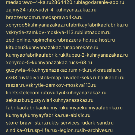
medsprawo-4-ka.ru
2864420.ru
blagodarenie-spb.ru
zajmy24.ru
tovudyi-4-kuhnyanazakaz.ru
brazzerscom.ru
medsprawo4ka.ru
xehyroo5kuhnyanazakaz.ru
fabrikayfabrikaefabrika.ru
vskrytie-zamkov-moskva-113.ru
biletnadom.ru
zed-online.ru
pimchax.ru
brazzers-hd.ru
z-host.ru
kitubeu2kuhnyanazakaz.ru
naperekate.ru
kuhnyaofabrikaufabrik.ru
kitubeu-2-kuhnyanazakaz.ru
xehyroo-5-kuhnyanazakaz.ru
cs-68.ru
guzywia-4-kuhnyanazakaz.ru
mir-tk.ru
vlknrussia.ru
cs68.ru
vladivostok-map.ru
video-seks.ru
bankaribi.ru
raszar.ru
vskrytie-zamkov-moskva113.ru
lipetsktelecom.ru
tovudyi4kuhnyanazakaz.ru
seksuzb.ru
guzywia4kuhnyanazakaz.ru
fabrikaofabrikaokuhny.ru
kuhnyaekuhnyaafabrika.ru
kuhnyaykuhnyayfabrika.ru
e-abis1c.ru
store-brawl-stars.ru
kts-services.ru
dark-sand.ru
sindika-01.ru
sp-life.ru
x-legion.ru
sib-archives.ru