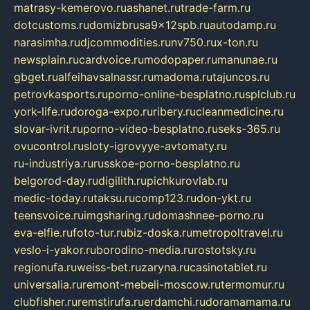
matrasy-kemerovo.ru
ashanet.ru
trade-farm.ru
dotcustoms.ru
domizbrusa9x12spb.ru
autodamp.ru
narasimha.ru
djcommodities.ru
nv750.ru
x-ton.ru
newsplain.ru
cardvoice.ru
modopaper.ru
manunae.ru
gbget.ru
alfeihavsalnassr.ru
madoma.ru
tajuncos.ru
petrovkasports.ru
porno-online-besplatno.ru
splclub.ru
york-life.ru
doroga-expo.ru
ribery.ru
cleanmedicine.ru
slovar-ivrit.ru
porno-video-besplatno.ru
seks-365.ru
ovucontrol.ru
sloty-igrovyye-avtomaty.ru
ru-industriya.ru
russkoe-porno-besplatno.ru
belgorod-day.ru
digilith.ru
pichkurovlab.ru
medic-today.ru
taksu.ru
comp123.ru
don-ykt.ru
teensvoice.ru
imgsharing.ru
domashnee-porno.ru
eva-elfie.ru
foto-tur.ru
biz-doska.ru
metropoltravel.ru
veslo-i-yakor.ru
borodino-media.ru
rostotsky.ru
regionufa.ru
weiss-bet.ru
zaryna.ru
casinotablet.ru
universalia.ru
remont-mebeli-moscow.ru
termomur.ru
clubfisher.ru
remstirufa.ru
erdamchi.ru
doramamama.ru