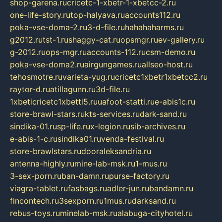
shop-garena.ru
cricetc-1-xbetr-1-xbetcc-2.ru
one-life-story.ru
top-halyava.ru
accounts112.ru
poka-vse-doma-2.ru
3-d-file.ru
hahahaharms.ru
g2012.ru
tst-1.ru
shaggy-cat.ru
opsmgr.ru
ev-gallery.ru
g-2012.ru
ops-mgr.ru
accounts-112.ru
csm-demo.ru
poka-vse-doma2.ru
airgungames.ru
allseo-host.ru
tehosmotre.ru
varieta-yug.ru
cricetc1xbetr1xbetcc2.ru
raytor-d.ru
atillagunn.ru
3d-file.ru
1xbeticricetc1xbetti5.ru
uafoot-statti.ru
e-abis1c.ru
store-brawl-stars.ru
kts-services.ru
dark-sand.ru
sindika-01.ru
sp-life.ru
x-legion.ru
sib-archives.ru
e-abis-1-c.ru
sindika01.ru
venda-festival.ru
store-brawlstars.ru
dooraleksandria.ru
antenna-highly.ru
mine-lab-msk.ru
1-mus.ru
3-sex-porn.ru
ban-damn.ru
purse-factory.ru
viagra-tablet.ru
fasbags.ru
adler-jun.ru
bandamn.ru
fincontech.ru
3sexporn.ru
1mus.ru
darksand.ru
rebus-toys.ru
minelab-msk.ru
alabuga-cityhotel.ru