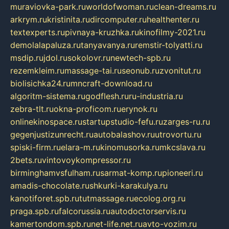
muraviovka-park.ru
worldofwoman.ru
clean-dreams.ru
arkrym.ru
kristinita.ru
dircomputer.ru
healthenter.ru
textexperts.ru
pivnaya-kruzhka.ru
kinofilmy-2021.ru
demolalapaluza.ru
tanyavanya.ru
remstir-tolyatti.ru
msdip.ru
jdol.ru
sokolovr.ru
newtech-spb.ru
rezemkleim.ru
massage-tai.ru
seonub.ru
zvonitut.ru
biolisichka24.ru
mncraft-download.ru
algoritm-sistema.ru
godflesh.ru
ru-industria.ru
zebra-tlt.ru
okna-proficom.ru
erynok.ru
onlinekinospace.ru
startupstudio-fefu.ru
zarges-ru.ru
gegenjustizunrecht.ru
autobalashov.ru
utrovortu.ru
spiski-firm.ru
elara-m.ru
kinomusorka.ru
mkcslava.ru
2bets.ru
vintovoykompressor.ru
birminghamvsfulham.ru
sarmat-komp.ru
pioneeri.ru
amadis-chocolate.ru
shkurki-karakulya.ru
kanotiforet.spb.ru
tutmassage.ru
ecolog.org.ru
praga.spb.ru
falcorussia.ru
autodoctorservis.ru
kamertondom.spb.ru
net-life.net.ru
avto-vozim.ru