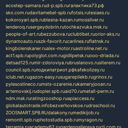
ecostep-samara.ru
d-p.spb.ru
галактика73.рф
sko.com.ru
davitamebel-spb.ru
fotsis.ru
tesiaes.ru
kokoroyari.spb.ru
blesna-kazan.ru
mossilver.ru
lenderoq.ru
sergeydobrin.ru
tochkazvuka.msk.ru
people-of-art.ru
bezzubova.ru
clubtibet.ru
orior-aks.ru
dynamoauto.ru
szk-favorit.ru
carlines.ru
flatnsk.ru
kingbolenskaner.ru
alex-motor.ru
astroline.net.ru
act1.spb.ru
polyglot.com.ru
gidlipetsk.ru
ooo-driada.ru
detsad125.ru
mir-zdoroviya.ru
bruslanovo.ru
siterem.ru
council.spb.ru
лодкипатриот.рф
kafekolizey.ru
iclub.net.ru
gazon-easy.ru
sugarepilekb.ru
grinox.ru
pylesostineco.ru
msts-ozarenie.ru
kameryjooan.ru
artemovskij.ru
dopler.spb.ru
aid70.ru
metall-perm.ru
ndm.msk.ru
ratingzooshop.ru
apiaccess.ru
globalautotrade.info
bezverhovskoe.ru
drsschool.ru
ZOOSMART.SPB.RU
dalakony.ru
medikijob.ru
remontt.spb.ru
photostudia.spb.ru
myragon.ru
terramia.ru
academy62.ru
gardengallereya.ru
rti.com.ru