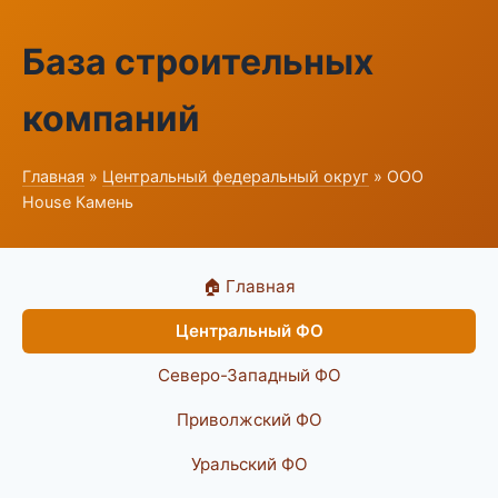
База строительных
компаний
Главная
»
Центральный федеральный округ
» ООО
House Камень
🏠 Главная
Центральный ФО
Северо-Западный ФО
Приволжский ФО
Уральский ФО