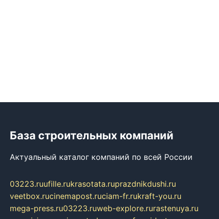
База строительных компаний
Актуальный каталог компаний по всей России
03223.ru
ufille.ru
krasotata.ru
prazdnikdushi.ru
veetbox.ru
cinemapost.ru
ciam-fr.ru
kraft-you.ru
mega-press.ru
03223.ru
web-explore.ru
rastenuya.ru