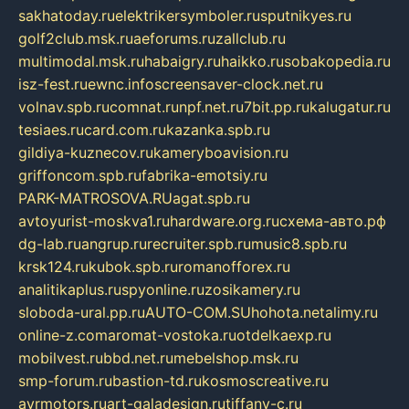
sakhatoday.ru
elektrikersymboler.ru
sputnikyes.ru
golf2club.msk.ru
aeforums.ru
zallclub.ru
multimodal.msk.ru
habaigry.ru
haikko.ru
sobakopedia.ru
isz-fest.ru
ewnc.info
screensaver-clock.net.ru
volnav.spb.ru
comnat.ru
npf.net.ru
7bit.pp.ru
kalugatur.ru
tesiaes.ru
card.com.ru
kazanka.spb.ru
gildiya-kuznecov.ru
kameryboavision.ru
griffoncom.spb.ru
fabrika-emotsiy.ru
PARK-MATROSOVA.RU
agat.spb.ru
avtoyurist-moskva1.ru
hardware.org.ru
схема-авто.рф
dg-lab.ru
angrup.ru
recruiter.spb.ru
music8.spb.ru
krsk124.ru
kubok.spb.ru
romanofforex.ru
analitikaplus.ru
spyonline.ru
zosikamery.ru
sloboda-ural.pp.ru
AUTO-COM.SU
hohota.net
alimy.ru
online-z.com
aromat-vostoka.ru
otdelkaexp.ru
mobilvest.ru
bbd.net.ru
mebelshop.msk.ru
smp-forum.ru
bastion-td.ru
kosmoscreative.ru
avrmotors.ru
art-galadesign.ru
tiffany-c.ru