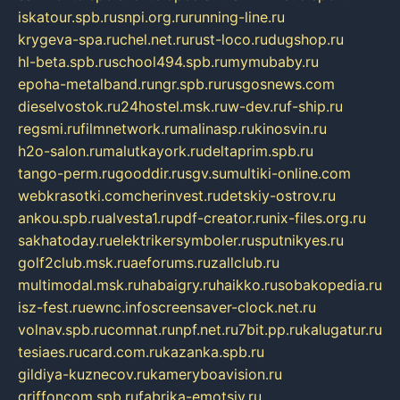
iskatour.spb.ru
snpi.org.ru
running-line.ru
krygeva-spa.ru
chel.net.ru
rust-loco.ru
dugshop.ru
hl-beta.spb.ru
school494.spb.ru
mymubaby.ru
epoha-metalband.ru
ngr.spb.ru
rusgosnews.com
dieselvostok.ru
24hostel.msk.ru
w-dev.ru
f-ship.ru
regsmi.ru
filmnetwork.ru
malinasp.ru
kinosvin.ru
h2o-salon.ru
malutkayork.ru
deltaprim.spb.ru
tango-perm.ru
gooddir.ru
sgv.su
multiki-online.com
webkrasotki.com
cherinvest.ru
detskiy-ostrov.ru
ankou.spb.ru
alvesta1.ru
pdf-creator.ru
nix-files.org.ru
sakhatoday.ru
elektrikersymboler.ru
sputnikyes.ru
golf2club.msk.ru
aeforums.ru
zallclub.ru
multimodal.msk.ru
habaigry.ru
haikko.ru
sobakopedia.ru
isz-fest.ru
ewnc.info
screensaver-clock.net.ru
volnav.spb.ru
comnat.ru
npf.net.ru
7bit.pp.ru
kalugatur.ru
tesiaes.ru
card.com.ru
kazanka.spb.ru
gildiya-kuznecov.ru
kameryboavision.ru
griffoncom.spb.ru
fabrika-emotsiy.ru