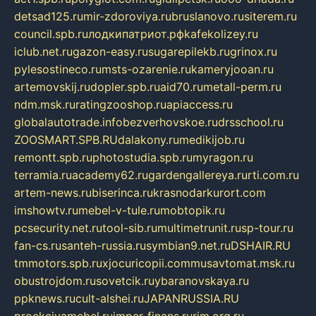
detsad125.ru
mir-zdoroviya.ru
bruslanovo.ru
siterem.ru
council.spb.ru
лодкипатриот.рф
kafekolizey.ru
iclub.net.ru
gazon-easy.ru
sugarepilekb.ru
grinox.ru
pylesostineco.ru
msts-ozarenie.ru
kameryjooan.ru
artemovskij.ru
dopler.spb.ru
aid70.ru
metall-perm.ru
ndm.msk.ru
ratingzooshop.ru
apiaccess.ru
globalautotrade.info
bezverhovskoe.ru
drsschool.ru
ZOOSMART.SPB.RU
dalakony.ru
medikijob.ru
remontt.spb.ru
photostudia.spb.ru
myragon.ru
terramia.ru
academy62.ru
gardengallereya.ru
rti.com.ru
artem-news.ru
biserinca.ru
krasnodarkurort.com
imshowtv.ru
mebel-v-tule.ru
mobtopik.ru
pcsecurity.net.ru
tool-sib.ru
multimetrunit.ru
sp-tour.ru
fan-cs.ru
santeh-russia.ru
symbian9.net.ru
DSHAIR.RU
tmmotors.spb.ru
xjocuricopii.com
musavtomat.msk.ru
obustrojdom.ru
sovetcik.ru
ybaranovskaya.ru
ppknews.ru
cult-alshei.ru
JAPANRUSSIA.RU
proekciyamebel.ru
imper-finans.ru
rim.org.ru