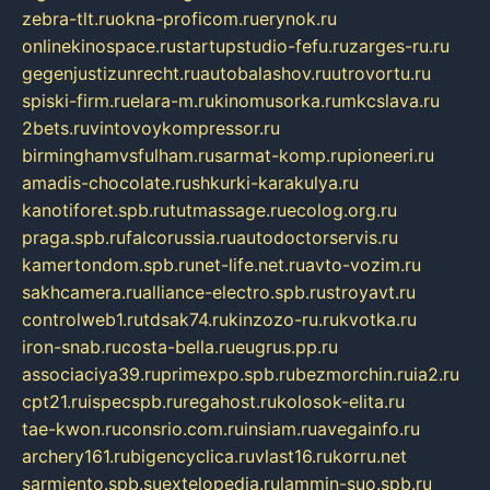
zebra-tlt.ru
okna-proficom.ru
erynok.ru
onlinekinospace.ru
startupstudio-fefu.ru
zarges-ru.ru
gegenjustizunrecht.ru
autobalashov.ru
utrovortu.ru
spiski-firm.ru
elara-m.ru
kinomusorka.ru
mkcslava.ru
2bets.ru
vintovoykompressor.ru
birminghamvsfulham.ru
sarmat-komp.ru
pioneeri.ru
amadis-chocolate.ru
shkurki-karakulya.ru
kanotiforet.spb.ru
tutmassage.ru
ecolog.org.ru
praga.spb.ru
falcorussia.ru
autodoctorservis.ru
kamertondom.spb.ru
net-life.net.ru
avto-vozim.ru
sakhcamera.ru
alliance-electro.spb.ru
stroyavt.ru
controlweb1.ru
tdsak74.ru
kinzozo-ru.ru
kvotka.ru
iron-snab.ru
costa-bella.ru
eugrus.pp.ru
associaciya39.ru
primexpo.spb.ru
bezmorchin.ru
ia2.ru
cpt21.ru
ispecspb.ru
regahost.ru
kolosok-elita.ru
tae-kwon.ru
consrio.com.ru
insiam.ru
avegainfo.ru
archery161.ru
bigencyclica.ru
vlast16.ru
korru.net
sarmiento.spb.su
extelopedia.ru
lammin-suo.spb.ru