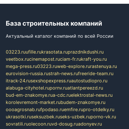
База строительных компаний
Актуальный каталог компаний по всей России
03223.ru
ufille.ru
krasotata.ru
prazdnikdushi.ru
veetbox.ru
cinemapost.ru
ciam-fr.ru
kraft-you.ru
mega-press.ru
03223.ru
web-explore.ru
rastenuya.ru
eurovision-russia.ru
strah-news.ru
freeride-team.ru
itrack-24.ru
sexshopexpress.ru
autostudiopro.ru
alabuga-cityhotel.ru
pornv.ru
atlantpereezd.ru
bud-em-znakomye.ru
a-cdc.ru
elektrostal-news.ru
korolevremont-market.ru
budem-znakomye.ru
oooagrosnab.ru
fpodaso.ru
emfire.ru
pro-otdelky.ru
ukrasotki.ru
seksuzbek.ru
seks-uzbek.ru
porno-vk.ru
sovratili.ru
olecoon.ru
vd-dosug.ru
adonyev.ru