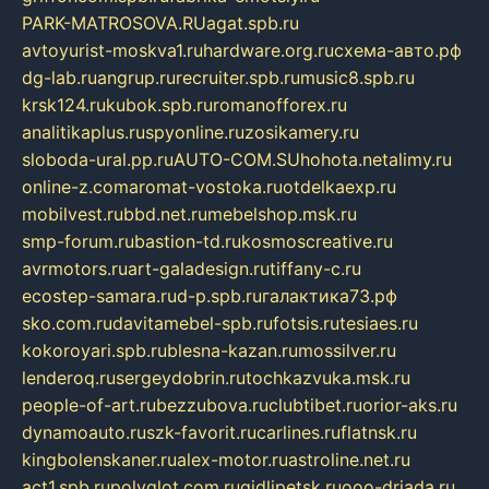
PARK-MATROSOVA.RU
agat.spb.ru
avtoyurist-moskva1.ru
hardware.org.ru
схема-авто.рф
dg-lab.ru
angrup.ru
recruiter.spb.ru
music8.spb.ru
krsk124.ru
kubok.spb.ru
romanofforex.ru
analitikaplus.ru
spyonline.ru
zosikamery.ru
sloboda-ural.pp.ru
AUTO-COM.SU
hohota.net
alimy.ru
online-z.com
aromat-vostoka.ru
otdelkaexp.ru
mobilvest.ru
bbd.net.ru
mebelshop.msk.ru
smp-forum.ru
bastion-td.ru
kosmoscreative.ru
avrmotors.ru
art-galadesign.ru
tiffany-c.ru
ecostep-samara.ru
d-p.spb.ru
галактика73.рф
sko.com.ru
davitamebel-spb.ru
fotsis.ru
tesiaes.ru
kokoroyari.spb.ru
blesna-kazan.ru
mossilver.ru
lenderoq.ru
sergeydobrin.ru
tochkazvuka.msk.ru
people-of-art.ru
bezzubova.ru
clubtibet.ru
orior-aks.ru
dynamoauto.ru
szk-favorit.ru
carlines.ru
flatnsk.ru
kingbolenskaner.ru
alex-motor.ru
astroline.net.ru
act1.spb.ru
polyglot.com.ru
gidlipetsk.ru
ooo-driada.ru