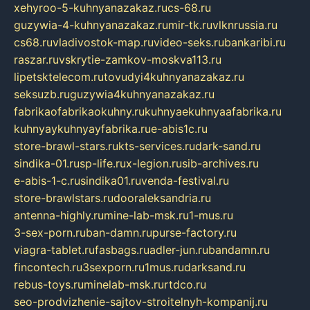
xehyroo-5-kuhnyanazakaz.ru
cs-68.ru
guzywia-4-kuhnyanazakaz.ru
mir-tk.ru
vlknrussia.ru
cs68.ru
vladivostok-map.ru
video-seks.ru
bankaribi.ru
raszar.ru
vskrytie-zamkov-moskva113.ru
lipetsktelecom.ru
tovudyi4kuhnyanazakaz.ru
seksuzb.ru
guzywia4kuhnyanazakaz.ru
fabrikaofabrikaokuhny.ru
kuhnyaekuhnyaafabrika.ru
kuhnyaykuhnyayfabrika.ru
e-abis1c.ru
store-brawl-stars.ru
kts-services.ru
dark-sand.ru
sindika-01.ru
sp-life.ru
x-legion.ru
sib-archives.ru
e-abis-1-c.ru
sindika01.ru
venda-festival.ru
store-brawlstars.ru
dooraleksandria.ru
antenna-highly.ru
mine-lab-msk.ru
1-mus.ru
3-sex-porn.ru
ban-damn.ru
purse-factory.ru
viagra-tablet.ru
fasbags.ru
adler-jun.ru
bandamn.ru
fincontech.ru
3sexporn.ru
1mus.ru
darksand.ru
rebus-toys.ru
minelab-msk.ru
rtdco.ru
seo-prodvizhenie-sajtov-stroitelnyh-kompanij.ru