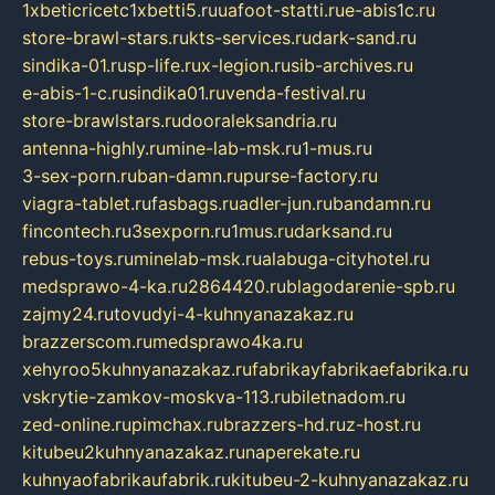
1xbeticricetc1xbetti5.ru
uafoot-statti.ru
e-abis1c.ru
store-brawl-stars.ru
kts-services.ru
dark-sand.ru
sindika-01.ru
sp-life.ru
x-legion.ru
sib-archives.ru
e-abis-1-c.ru
sindika01.ru
venda-festival.ru
store-brawlstars.ru
dooraleksandria.ru
antenna-highly.ru
mine-lab-msk.ru
1-mus.ru
3-sex-porn.ru
ban-damn.ru
purse-factory.ru
viagra-tablet.ru
fasbags.ru
adler-jun.ru
bandamn.ru
fincontech.ru
3sexporn.ru
1mus.ru
darksand.ru
rebus-toys.ru
minelab-msk.ru
alabuga-cityhotel.ru
medsprawo-4-ka.ru
2864420.ru
blagodarenie-spb.ru
zajmy24.ru
tovudyi-4-kuhnyanazakaz.ru
brazzerscom.ru
medsprawo4ka.ru
xehyroo5kuhnyanazakaz.ru
fabrikayfabrikaefabrika.ru
vskrytie-zamkov-moskva-113.ru
biletnadom.ru
zed-online.ru
pimchax.ru
brazzers-hd.ru
z-host.ru
kitubeu2kuhnyanazakaz.ru
naperekate.ru
kuhnyaofabrikaufabrik.ru
kitubeu-2-kuhnyanazakaz.ru