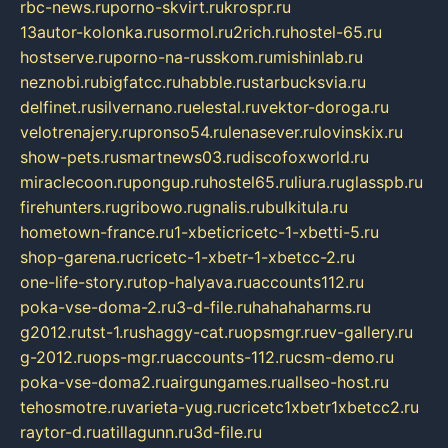
rbc-news.ru
porno-skvirt.ru
krospr.ru
13autor-kolonka.ru
sormol.ru
2rich.ru
hostel-65.ru
hostserve.ru
porno-na-russkom.ru
mishinlab.ru
neznobi.ru
bigfatcc.ru
habble.ru
starbucksvia.ru
delfinet.ru
silvernano.ru
elestal.ru
vektor-doroga.ru
velotrenajery.ru
pronso54.ru
lenasever.ru
lovinskix.ru
show-pets.ru
smartnews03.ru
discofoxworld.ru
miraclecoon.ru
pongup.ru
hostel65.ru
liura.ru
glasspb.ru
firehunters.ru
gribowo.ru
gnalis.ru
bulkitula.ru
hometown-france.ru
1-xbeticricetc-1-xbetti-5.ru
shop-garena.ru
cricetc-1-xbetr-1-xbetcc-2.ru
one-life-story.ru
top-halyava.ru
accounts112.ru
poka-vse-doma-2.ru
3-d-file.ru
hahahaharms.ru
g2012.ru
tst-1.ru
shaggy-cat.ru
opsmgr.ru
ev-gallery.ru
g-2012.ru
ops-mgr.ru
accounts-112.ru
csm-demo.ru
poka-vse-doma2.ru
airgungames.ru
allseo-host.ru
tehosmotre.ru
varieta-yug.ru
cricetc1xbetr1xbetcc2.ru
raytor-d.ru
atillagunn.ru
3d-file.ru