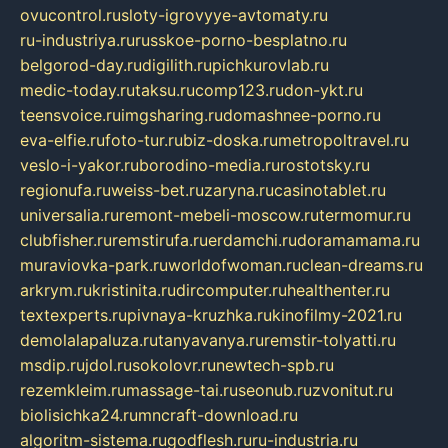
ovucontrol.ru
sloty-igrovyye-avtomaty.ru
ru-industriya.ru
russkoe-porno-besplatno.ru
belgorod-day.ru
digilith.ru
pichkurovlab.ru
medic-today.ru
taksu.ru
comp123.ru
don-ykt.ru
teensvoice.ru
imgsharing.ru
domashnee-porno.ru
eva-elfie.ru
foto-tur.ru
biz-doska.ru
metropoltravel.ru
veslo-i-yakor.ru
borodino-media.ru
rostotsky.ru
regionufa.ru
weiss-bet.ru
zaryna.ru
casinotablet.ru
universalia.ru
remont-mebeli-moscow.ru
termomur.ru
clubfisher.ru
remstirufa.ru
erdamchi.ru
doramamama.ru
muraviovka-park.ru
worldofwoman.ru
clean-dreams.ru
arkrym.ru
kristinita.ru
dircomputer.ru
healthenter.ru
textexperts.ru
pivnaya-kruzhka.ru
kinofilmy-2021.ru
demolalapaluza.ru
tanyavanya.ru
remstir-tolyatti.ru
msdip.ru
jdol.ru
sokolovr.ru
newtech-spb.ru
rezemkleim.ru
massage-tai.ru
seonub.ru
zvonitut.ru
biolisichka24.ru
mncraft-download.ru
algoritm-sistema.ru
godflesh.ru
ru-industria.ru