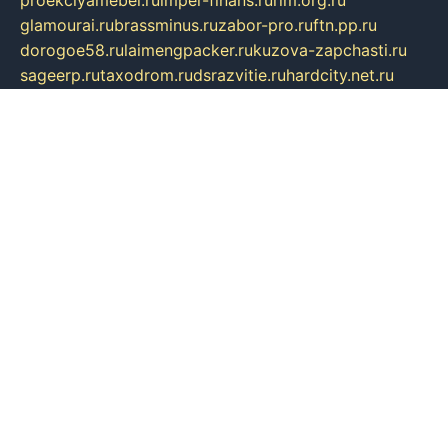
glamourai.ru
brassminus.ru
zabor-pro.ru
ftn.pp.ru
dorogoe58.ru
laimengpacker.ru
kuzova-zapchasti.ru
sageerp.ru
taxodrom.ru
dsrazvitie.ru
hardcity.net.ru
ratinghomegames.ru
topservice25.ru
gubernyan.ru
gtglasslined.ru
ii4.ru
tssport.spb.ru
andorra24.com
blackwallstreet.ru
oboimos.ru
optim-doors.com.ru
ikuch.ru
nycr.org.ru
npa21.ru
vremya-ch.spb.ru
desert000.ru
ivtorgi.ru
ifiori.ru
catalog-statei.ru
dcv.org.ru
spetsmaster174.ru
ipkameryhiseeu.ru
dum26.ru
ruspol.spb.ru
fr-opendp.ru
kam-solnyshko.ru
cheyenne-arapaho.ru
sevzapmetal.spb.ru
ted-lapidus.spb.ru
parasite-eliminator.ru
sigma-complete.ru
modernworld.ru
dama-moda.ru
eholot-group.ru
sk-nvkz.ru
DRONGOLD.RU
democratia2.ru
i-farmer.ru
mass-sport.org
jablonex.spb.ru
bookmess.ru
linkword.ru
refineua.com.ru
cs-spec.net.ru
altay-mebel.ru