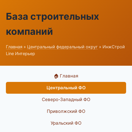
База строительных
компаний
Главная
»
Центральный федеральный округ
» ИнжСтрой
Line Интерьер
🏠 Главная
Центральный ФО
Северо-Западный ФО
Приволжский ФО
Уральский ФО