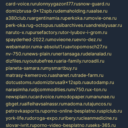
card-voice.ru
rulonnyygazon177.ru
snow-guard.ru
domizbrusa-9x12spb.ru
demaholding.ru
aalse.ru
a380club.ru
argentinamia.ru
perkoka.ru
movie-one.ru
perk-oka.ru
g-octopus.ru
sibarchives.ru
andreislyusar.ru
naruto-x.ru
pursefactory.ru
tor-lyubov-i-grom.ru
spayderhed-2022.ru
movieone.ru
evro-dez.ru
webamator.ru
ma-absolut1.ru
avtopomosch27.ru
nv-750.ru
news-plain.ru
nertansaga.ru
delanalad.ru
dizfiles.ru
youtubefree.ru
aria-family.ru
roadli.ru
planeta-samara.ru
mysmartbuy.ru
matrasy-kemerovo.ru
ashanet.ru
trade-farm.ru
dotcustoms.ru
domizbrusa9x12spb.ru
autodamp.ru
narasimha.ru
djcommodities.ru
nv750.ru
x-ton.ru
newsplain.ru
cardvoice.ru
modopaper.ru
manunae.ru
gbget.ru
alfeihavsalnassr.ru
madoma.ru
tajuncos.ru
petrovkasports.ru
porno-online-besplatno.ru
splclub.ru
york-life.ru
doroga-expo.ru
ribery.ru
cleanmedicine.ru
slovar-ivrit.ru
porno-video-besplatno.ru
seks-365.ru